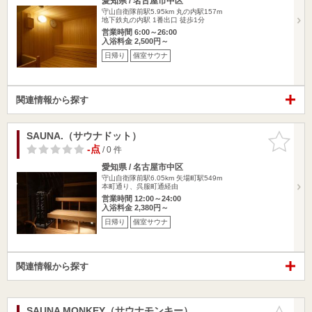
愛知県 / 名古屋市中区
守山自衛隊前駅5.95km
丸の内駅157m
地下鉄丸の内駅 1番出口 徒歩1分
営業時間 6:00～26:00
入浴料金 2,500円～
日帰り
個室サウナ
関連情報から探す
SAUNA.（サウナドット）
お気に入
りに追加
-点
/ 0 件
愛知県 / 名古屋市中区
守山自衛隊前駅6.05km
矢場町駅549m
本町通り、呉服町通経由
営業時間 12:00～24:00
入浴料金 2,380円～
日帰り
個室サウナ
関連情報から探す
SAUNA MONKEY（サウナモンキー）
お気に入