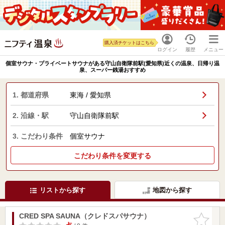
購入済チケットはこちら
ログイン
履歴
メニュー
個室サウナ・プライベートサウナがある守山自衛隊前駅(愛知県)近くの温泉、日帰り温
泉、スーパー銭湯おすすめ
1. 都道府県
東海 / 愛知県
2. 沿線・駅
守山自衛隊前駅
3. こだわり条件
個室サウナ
こだわり条件を変更する
リストから探す
地図から探す
CRED SPA SAUNA（クレドスパサウナ）
お気に入
りに追加