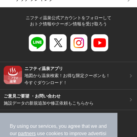
ニフティ温泉公式アカウントをフォローして
おトク情報やクーポン情報を受け取ろう
ニフティ温泉アプリ
地図から温泉検索！お得な限定クーポンも！
今すぐダウンロード！
ご意見ご要望 ・お問い合わせ
施設データの新規追加や修正依頼もこちらから
スマートフォン
/
PC
加盟店募集（資料請求）
広告出稿のご案内
By using our services, you agree that we and
our
partners
use cookies to improve advertisi
利用規約
ライフスタイルMEMBERS+規約