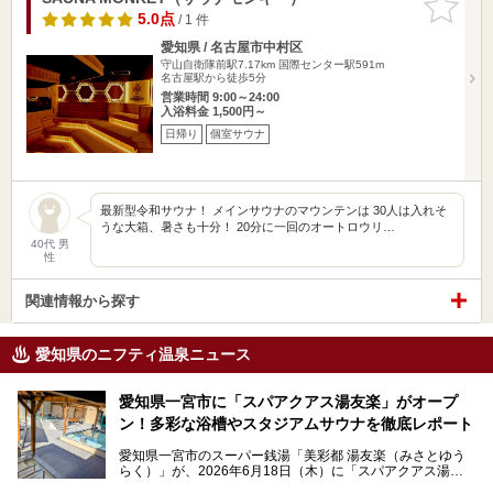
りに追加
5.0点
/ 1 件
愛知県 / 名古屋市中村区
守山自衛隊前駅7.17km
国際センター駅591m
名古屋駅から徒歩5分
営業時間 9:00～24:00
入浴料金 1,500円～
日帰り
個室サウナ
最新型令和サウナ！ メインサウナのマウンテンは 30人は入れそ
うな大箱、暑さも十分！ 20分に一回のオートロウリ…
40代 男
性
関連情報から探す
愛知県のニフティ温泉ニュース
愛知県一宮市に「スパアクアス湯友楽」がオープ
ン！多彩な浴槽やスタジアムサウナを徹底レポート
愛知県一宮市のスーパー銭湯「美彩都 湯友楽（みさとゆう
らく）」が、2026年6月18日（木）に「スパアクアス湯友
楽」としてリニューアルオープン！