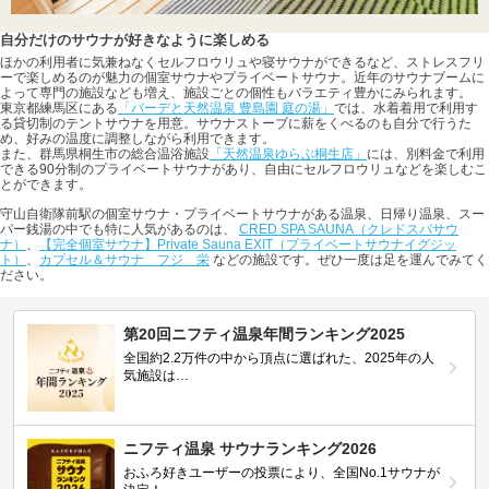
自分だけのサウナが好きなように楽しめる
ほかの利用者に気兼ねなくセルフロウリュや寝サウナができるなど、ストレスフリ
ーで楽しめるのが魅力の個室サウナやプライベートサウナ。近年のサウナブームに
よって専門の施設なども増え、施設ごとの個性もバラエティ豊かにみられます。
東京都練馬区にある
「バーデと天然温泉 豊島園 庭の湯」
では、水着着用で利用す
る貸切制のテントサウナを用意。サウナストーブに薪をくべるのも自分で行うた
め、好みの温度に調整しながら利用できます。
また、群馬県桐生市の総合温浴施設
「天然温泉ゆらぶ桐生店」
には、別料金で利用
できる90分制のプライベートサウナがあり、自由にセルフロウリュなどを楽しむこ
とができます。
守山自衛隊前駅の個室サウナ・プライベートサウナがある温泉、日帰り温泉、スー
パー銭湯の中でも特に人気があるのは、
CRED SPA SAUNA（クレドスパサウ
ナ）
、
【完全個室サウナ】Private Sauna EXIT（プライベートサウナイグジッ
ト）
、
カプセル＆サウナ フジ 栄
などの施設です。ぜひ一度は足を運んでみてく
ださい。
第20回ニフティ温泉年間ランキング2025
全国約2.2万件の中から頂点に選ばれた、2025年の人
気施設は…
ニフティ温泉 サウナランキング2026
おふろ好きユーザーの投票により、全国No.1サウナが