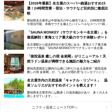
【2026年最新】名古屋のスーパー銭湯おすすめ15
この地で30年にわたり愛され続けてきた施設だからこそ、
選！24時間営業・宿泊・サウナなど目的別に徹底比
地元住民をはじめオープンを待ちわびている人も多いのでは
ないでしょうか。
較
老朽化した設備の補修を機に、2年前からじっくり構想を練
ってきたというだけあって、館内の充実度は想像以上。
愛知県名古屋市は中部地方の中心都市であり、24時間営業
以前の4倍に拡張したという露天エリアや10の浴槽、40人収
や宿泊可能、本格サウナを備えたハイレベルなスーパー銭湯
容の巨大なスタジアムサウナに、岩盤浴やリラクゼーション
が密集する激戦区です。
までまるごと楽しめる施設に生まれ変わりました。
「SAUNA MONKEY（サウナモンキー名古屋）」を
そのため、「日々の仕事の疲れを心身ともにリセットした
今回は、全面リニューアルして新しくなった「スパアクアス
徹底解剖！東海エリア最大級のサウナ体験レポート
い」「休日に時間を忘れて1日中ダラダラ過ごしたい」「コ
湯友楽」に一足早くお邪魔して取材してきました！
スパ良く非日常の極上体験を味わいたい」人向けの施設が多
名古屋駅から徒歩約5分の好立地にある、東海エリア最大級
くある点が魅力です！
のサウナ施設「SAUNA MONKEY/サウナモンキー名古屋」
をご存じですか？
今回は、名古屋市でおすすめのスーパー銭湯を紹介します。
「名古屋駅周辺ってサウナが少ないよね」という声をよく耳
お好みの温泉施設を見つけて楽しんでくださいね。
「猿投温泉 癒しの宿 金泉閣」がリニューアル！天
にするだけあり、アクセスの良さにも胸が高鳴ります。
然ラドン温泉が満喫できる施設の魅力をご紹介
今回は普段は男性専用となっているパブリックサウナが、女
性専用で公開される『レディースデー』が開催されたので、
愛知高原国定公園内の山奥に1軒だけある温泉宿「猿投温泉
さっそく取材してきました！
癒しの宿 金泉閣」が、“しあわせ隠れ里”をコンセプトにリニ
ューアルオープンします。
名古屋市内の天然温泉「キャナル・リゾート」 温
天然ラドン温泉が堪能できるお風呂や、新設・改装された客
泉ソムリエがおすすめポイントを教えます！
室、地元の食材と温泉水で作られたお料理……。
新しくなった「猿投温泉 癒しの宿 金泉閣」の魅力を丸ごと
愛知県名古屋市内には数多くの温浴施設があり、多くの人を
ご紹介します。
楽しませています。
その中でも今回は「キャナル・リゾート」について、温泉ソ
ムリエの目線で紹介していきます！
ニフティ温泉ニュースTOPへ
名古屋市内にはスーパー銭湯や日帰り温泉が多く、「どこに