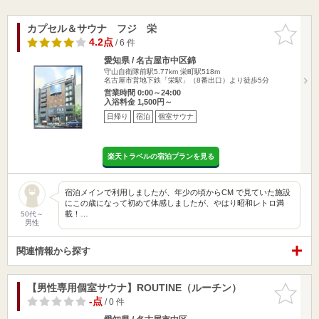
カプセル＆サウナ フジ 栄
お気に入
りに追加
4.2点
/ 6 件
愛知県 / 名古屋市中区錦
守山自衛隊前駅5.77km
栄町駅518m
名古屋市営地下鉄「栄駅」（8番出口）より徒歩5分
営業時間 0:00～24:00
入浴料金 1,500円～
日帰り
宿泊
個室サウナ
楽天トラベルの宿泊プランを見る
宿泊メインで利用しましたが、年少の頃からCM で見ていた施設
にこの歳になって初めて体感しましたが、やはり昭和レトロ満
載！…
50代～
男性
関連情報から探す
【男性専用個室サウナ】ROUTINE（ルーチン）
お気に入
りに追加
-点
/ 0 件