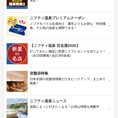
決定！
ニフティ温泉プレミアムクーポン
ノジマモバイル会員向け 通常よりもお得な「特別価
格」で人気の温泉を満喫できる！
【ニフティ温泉 百名湯2026】
行ってみたい施設に投票してプレゼントを当てよう！
（全10回開催 / 合計260名様）
岩盤浴特集
日本全国の岩盤浴情報だけをピックアップ。まとめて
検索！
ニフティ温泉ニュース
温泉にもっと行きたくなる！お得な情報を掲載中