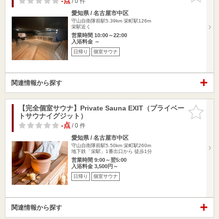
-点
/ 0 件
愛知県 / 名古屋市中区
守山自衛隊前駅5.39km
栄町駅126m
栄駅近く
営業時間 10:00～22:00
入浴料金 ～
日帰り
個室サウナ
関連情報から探す
【完全個室サウナ】Private Sauna EXIT（プライベー
お気に入
トサウナイグジット）
りに追加
-点
/ 0 件
愛知県 / 名古屋市中区
守山自衛隊前駅5.50km
栄町駅260m
地下鉄「栄駅」1番出口から 徒歩1分
営業時間 9:00～翌5:00
入浴料金 3,500円～
日帰り
個室サウナ
関連情報から探す