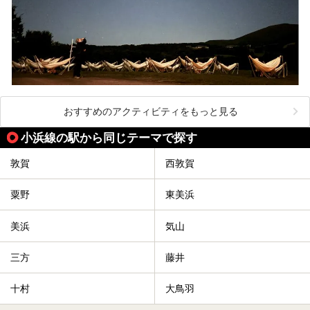
おすすめのアクティビティをもっと見る
小浜線の駅から同じテーマで探す
敦賀
西敦賀
粟野
東美浜
美浜
気山
三方
藤井
十村
大鳥羽