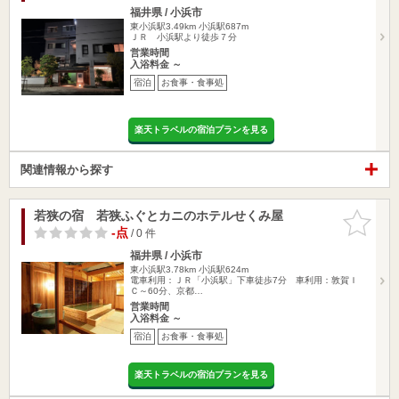
福井県 / 小浜市
東小浜駅3.49km
小浜駅687m
ＪＲ 小浜駅より徒歩７分
営業時間
入浴料金 ～
宿泊
お食事・食事処
楽天トラベルの宿泊プランを見る
関連情報から探す
若狭の宿 若狭ふぐとカニのホテルせくみ屋
お気に入
りに追加
-点
/ 0 件
福井県 / 小浜市
東小浜駅3.78km
小浜駅624m
電車利用：ＪＲ「小浜駅」下車徒歩7分 車利用：敦賀Ｉ
Ｃ～60分、京都…
営業時間
入浴料金 ～
宿泊
お食事・食事処
楽天トラベルの宿泊プランを見る