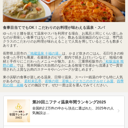
食事目当てでもOK！こだわりのお料理が味わえる温泉・スパ
ゆったりと腰を据えて温泉やスパを利用する場合、お風呂と同じくらい楽しみ
なのが美味しい食事ではないでしょうか。数ある温浴施設のなかには、専門店
クラスのこだわりのお料理が味わえることで人気を博しているところも数多く
あります。
長野県上田市の
「地蔵温泉 十福の湯」
は、かまど炊きのごはん、石臼引きの粉
を使った手打ち蕎麦、石釜焼きのピザ、館内で焼き上げたパンなど、地域の食
材と手作りにこだわったメニューが魅力。また、三重県松阪市の
「松阪温泉 熊
野の郷」
では、熊本阿蘇の大自然のなかにある牧場で生産から流通まで一貫管
理された上質なお肉のステーキやハンバーグが楽しめます。
東小浜駅の食事が楽しめる温泉、日帰り温泉、スーパー銭湯の中でも特に人気
があるのは、
若杉末広亭
、
若狭の宿 若狭ふぐとカニのホテルせくみ屋
、
四季
彩の宿 花椿
などの施設です。ぜひ一度は足を運んでみてください。
第20回ニフティ温泉年間ランキング2025
全国約2.2万件の中から頂点に選ばれた、2025年の人
気施設は…