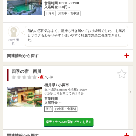
営業時間 10:00～23:00
入浴料金 650円～
日帰り
お食事・食事処
館内の雰囲気はよく、清掃も行き届いており綺麗でした。 お風呂
とサウナもわかりやすく使いやすく綺麗で気楽に長居できまし
た。…
30代 男
性
関連情報から探す
四季の宿 西川
お気に入
りに追加
-点
/ 0 件
福井県 / 小浜市
東小浜駅5.06km
小浜駅5.80km
小浜駅よりお車にて約１５分
営業時間
入浴料金 ～
宿泊
お食事・食事処
楽天トラベルの宿泊プランを見る
関連情報から探す