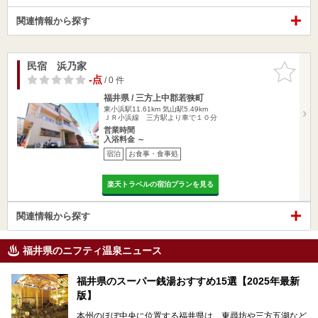
関連情報から探す
民宿 浜乃家
お気に入
りに追加
-点
/ 0 件
福井県 / 三方上中郡若狭町
東小浜駅11.61km
気山駅5.49km
ＪＲ小浜線 三方駅より車で１０分
営業時間
入浴料金 ～
宿泊
お食事・食事処
楽天トラベルの宿泊プランを見る
関連情報から探す
福井県のニフティ温泉ニュース
福井県のスーパー銭湯おすすめ15選【2025年最新
版】
本州のほぼ中央に位置する福井県は、東尋坊や三方五湖など