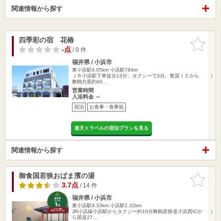
関連情報から探す
四季彩の宿 花椿
お気に入
りに追加
-点
/ 0 件
福井県 / 小浜市
東小浜駅4.05km
小浜駅784m
ＪＲ小浜駅下車徒歩13分、タクシーで3分。敦賀ＩＣから
舞鶴方面約60…
営業時間
入浴料金 ～
宿泊
お食事・食事処
楽天トラベルの宿泊プランを見る
関連情報から探す
御食国若狭おばま濱の湯
お気に入
りに追加
3.7点
/ 14 件
福井県 / 小浜市
東小浜駅4.33km
小浜駅1.32km
JR小浜線小浜駅からタクシー約10分舞鶴若狭道小浜西ICか
ら国道27…