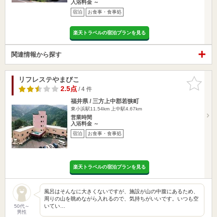
入浴料金 ～
宿泊
お食事・食事処
楽天トラベルの宿泊プランを見る
関連情報から探す
リフレステやまびこ
お気に入
りに追加
2.5点
/ 4 件
福井県 / 三方上中郡若狭町
東小浜駅11.54km
上中駅4.67km
営業時間
入浴料金 ～
宿泊
お食事・食事処
楽天トラベルの宿泊プランを見る
風呂はそんなに大きくないですが、施設が山の中腹にあるため、
周りの山を眺めながら入れるので、気持ちがいいです。いつも空
いてい…
50代～
男性