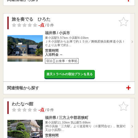
旅を奏でる ひろた
お気に入
りに追加
-点
/ 0 件
福井県 / 小浜市
東小浜駅5.57km
小浜駅6.03km
ＪＲ小浜駅からお車で約１５分／舞鶴若狭自動車道小浜Ｉ
Ｃよりお車で約1…
営業時間
入浴料金 ～
宿泊
お食事・食事処
楽天トラベルの宿泊プランを見る
関連情報から探す
わたなべ館
お気に入
りに追加
-点
/ 0 件
福井県 / 三方上中郡若狭町
東小浜駅11.33km
気山駅5.68km
JR小浜線「三方駅」より送迎有り（※要問合せ）、敦賀IC
又は小浜西I…
営業時間