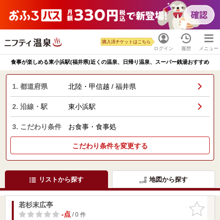
購入済チケットはこちら
ログイン
履歴
メニュー
食事が楽しめる東小浜駅(福井県)近くの温泉、日帰り温泉、スーパー銭湯おすすめ
1. 都道府県
北陸・甲信越 / 福井県
2. 沿線・駅
東小浜駅
3. こだわり条件
お食事・食事処
こだわり条件を変更する
リストから探す
地図から探す
若杉末広亭
お気に入
りに追加
-点
/ 0 件