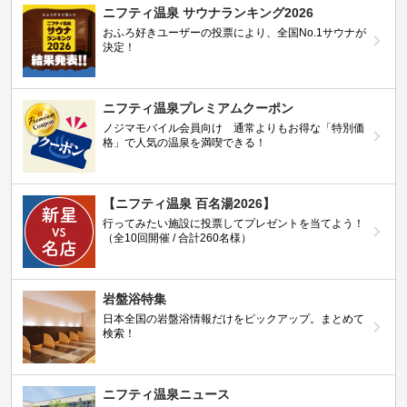
ニフティ温泉 サウナランキング2026
おふろ好きユーザーの投票により、全国No.1サウナが
決定！
ニフティ温泉プレミアムクーポン
ノジマモバイル会員向け 通常よりもお得な「特別価
格」で人気の温泉を満喫できる！
【ニフティ温泉 百名湯2026】
行ってみたい施設に投票してプレゼントを当てよう！
（全10回開催 / 合計260名様）
岩盤浴特集
日本全国の岩盤浴情報だけをピックアップ。まとめて
検索！
ニフティ温泉ニュース