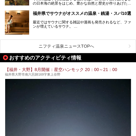
の日本海の絶景をはじめ、豊かな自然と歴史が作りあげた見
どころがたくさんあります。越前がにや若狭ぐじに代表され
る海産物、越前そば、ソースかつ丼などのグルメも人気で
福井県でサウナがオススメの温泉・銭湯・スパ10選
す。
2024年春の北陸新幹線の延伸により、関西地方のみならず
最近ではサウナに関する雑誌や漫画も発売されるなど、ファ
首都圏からもアクセスしやすくなりました。今回は、そんな
ンが増えているサウナ。
福井県でおすすめのスーパー銭湯をご紹介します。
しかしサウナは一口にサウナと言っても、ドライサウナ、ス
チームサウナ、塩サウナなどが存在し、施設によって様々な
こだわりを持つ施設も増えています。
ニフティ温泉ニュースTOPへ
今回はそんな今話題のサウナが楽しめる、福井県内にあるオ
ススメ温泉・銭湯・スパを10件まとめてご紹介します。
おすすめのアクティビティ情報
【福井・大野】8月開催：星空ハンモック 20：00～21：00
福井県大野市南六呂師169字東上谷野