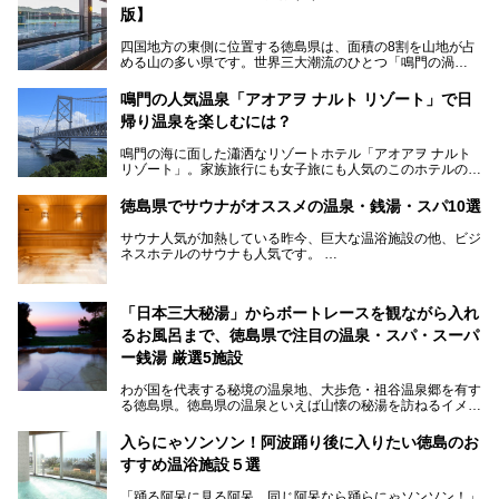
版】
四国地方の東側に位置する徳島県は、面積の8割を山地が占
める山の多い県です。世界三大潮流のひとつ「鳴門の渦
潮」、阿波踊りで盛り上がる徳島市、かずら橋に代表される
吉野川上流域の秘境・祖谷渓、アカウミガメの産卵地として
鳴門の人気温泉「アオアヲ ナルト リゾート」で日
知られる太平洋岸の大浜海岸など、同じ徳島県内でも、山に
帰り温泉を楽しむには？
隔てられた地域ごとに異なる風情を楽しめます。
鳴門の海に面した瀟洒なリゾートホテル「アオアヲ ナルト
徳島県は、淡路島経由での京阪神エリアへのアクセスの良さ
リゾート」。家族旅行にも女子旅にも人気のこのホテルの日
も魅力です。大阪や神戸など大都市への高速バス路線も充実
帰りでの楽しみ方を紹介します。温泉もグルメもアクティビ
していて、神戸へは約2時間、大阪へは2時間30分程度で到
ティも全部体験してみたいという贅沢な悩みも叶いますよ！
着できます。ここでは、そんな徳島県でおすすめのスーパー
徳島県でサウナがオススメの温泉・銭湯・スパ10選
温泉からは海一望です。
銭湯をまとめてご紹介します。
サウナ人気が加熱している昨今、巨大な温浴施設の他、ビジ
ネスホテルのサウナも人気です。
仕事終わりや空き時間にも通う人が続出しているサウナ、今
住んでいる所にもサウナがあるか、気になりますよね？
今回の記事では徳島県にあるサウナが人気の施設を紹介して
「日本三大秘湯」からボートレースを観ながら入れ
いきます！
るお風呂まで、徳島県で注目の温泉・スパ・スーパ
ー銭湯 厳選5施設
わが国を代表する秘境の温泉地、大歩危・祖谷温泉郷を有す
る徳島県。徳島県の温泉といえば山懐の秘湯を訪ねるイメー
ジを持つ人も多いかもしれませんが、海に面したリゾート感
あふれるスパやボートレースを見ながら入浴できる珍しい温
入らにゃソンソン！阿波踊り後に入りたい徳島のお
浴施設などもあり、いろいろなお湯を楽しむことができま
すすめ温浴施設５選
す。
「踊る阿呆に見る阿呆、同じ阿呆なら踊らにゃソンソン！」
今回は、そんな徳島県にある温浴施設のなかから、筆者が