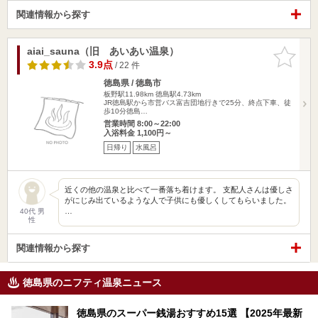
関連情報から探す
aiai_sauna（旧 あいあい温泉）
お気に入
りに追加
3.9点
/ 22 件
徳島県 / 徳島市
板野駅11.98km
徳島駅4.73km
JR徳島駅から市営バス富吉団地行きで25分、終点下車、徒
歩10分徳島…
営業時間 8:00～22:00
入浴料金 1,100円～
日帰り
水風呂
近くの他の温泉と比べて一番落ち着けます。 支配人さんは優しさ
がにじみ出ているような人で子供にも優しくしてもらいました。
…
40代 男
性
関連情報から探す
徳島県のニフティ温泉ニュース
徳島県のスーパー銭湯おすすめ15選 【2025年最新