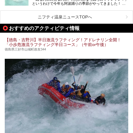
というわけで今年も阿波踊りの季節がやってきました！
「一度訪ねてみたい」と気になっている魅力的な施設を5件
ピックアップして紹介します。
400年の歴史がある阿波踊りは、毎年8月12日から15日まで
の4日間、徳島県徳島市で開催されます。徳島市の中心街に
ニフティ温泉ニュースTOPへ
有料と無料の演舞場が設けられ、夜な夜な陽気なお囃子と踊
りが繰り広げられます。
※2021/05/26時点の情報です。
おすすめのアクティビティ情報
せっかく見に行ったのなら「にわか連」に参加して踊りまし
ょう！「にわか連」なら阿波踊り初心者の観光客でも、無料
【徳島・吉野川】半日激流ラフティング！アドレナリン全開！
で輪に入って踊れるんです。
「小歩危激流ラフティング半日コース」（午前or午後）
ひとしきり踊った後は、徳島のお風呂で一休みはいかがでし
徳島県三好市山城町政友344
ょう？
今回は阿波踊りの後に汗を流すのにぴったりな、徳島のおす
すめ温浴施設をご紹介します！