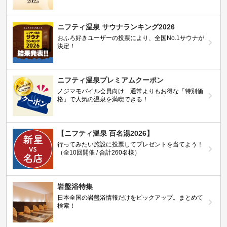
ニフティ温泉 サウナランキング2026
おふろ好きユーザーの投票により、全国No.1サウナが
決定！
ニフティ温泉プレミアムクーポン
ノジマモバイル会員向け 通常よりもお得な「特別価
格」で人気の温泉を満喫できる！
【ニフティ温泉 百名湯2026】
行ってみたい施設に投票してプレゼントを当てよう！
（全10回開催 / 合計260名様）
岩盤浴特集
日本全国の岩盤浴情報だけをピックアップ。まとめて
検索！