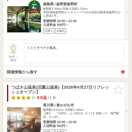
徳島県 / 板野郡板野町
板野駅2.90km
阿波大宮駅1.52km
JR高徳線板野駅からタクシーで10分高松自動車道板野ICか
ら県道1号…
営業時間 10:00～21:30
入浴料金 600円～
日帰り
水風呂
ミストサウナが最高。
50代～
男性
関連情報から探す
つばさ山温泉(旧翼山温泉)【2026年4月27日リフレッ
お気に入
シュオープン】
りに追加
4.0点
/ 1 件
香川県 / 東かがわ市
板野駅10.62km
引田駅1.08km
【車】 「引田IC」より約2分 【バス】徳島バス「鳴門駅
前」から約…
営業時間 10:00～22:00
入浴料金 500円～
日帰り
水風呂