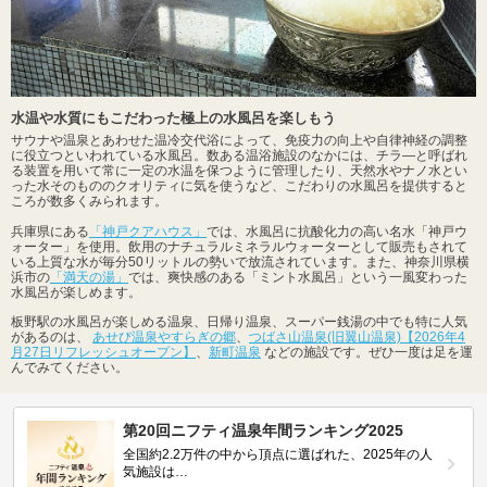
水温や水質にもこだわった極上の水風呂を楽しもう
サウナや温泉とあわせた温冷交代浴によって、免疫力の向上や自律神経の調整
に役立つといわれている水風呂。数ある温浴施設のなかには、チラ―と呼ばれ
る装置を用いて常に一定の水温を保つように管理したり、天然水やナノ水とい
った水そのもののクオリティに気を使うなど、こだわりの水風呂を提供すると
ころが数多くみられます。
兵庫県にある
「神戸クアハウス」
では、水風呂に抗酸化力の高い名水「神戸ウ
ォーター」を使用。飲用のナチュラルミネラルウォーターとして販売もされて
いる上質な水が毎分50リットルの勢いで放流されています。また、神奈川県横
浜市の
「満天の湯」
では、爽快感のある「ミント水風呂」という一風変わった
水風呂が楽しめます。
板野駅の水風呂が楽しめる温泉、日帰り温泉、スーパー銭湯の中でも特に人気
があるのは、
あせび温泉やすらぎの郷
、
つばさ山温泉(旧翼山温泉)【2026年4
月27日リフレッシュオープン】
、
新町温泉
などの施設です。ぜひ一度は足を運
んでみてください。
第20回ニフティ温泉年間ランキング2025
全国約2.2万件の中から頂点に選ばれた、2025年の人
気施設は…