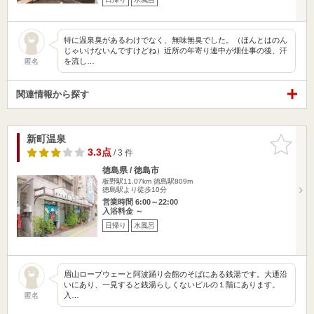
特に温泉臭があるわけでなく、無味無臭でした。（ほんとはのん
じゃいけないんですけどね）近所の年寄り連中が畑仕事の後、汗
を流し…
匿名
関連情報から探す
新町温泉
お気に入
りに追加
3.3点
/ 3 件
徳島県 / 徳島市
板野駅11.07km
徳島駅809m
徳島駅より徒歩10分
営業時間 6:00～22:00
入浴料金 ～
日帰り
水風呂
眉山ロープウェーと阿波踊り会館のそばにある銭湯です。大通沿
いにあり、一見すると銭湯らしくないビルの１階にあります。
入…
匿名