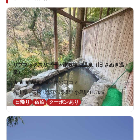
リブマックスリゾート讃岐塩江温泉（旧 さぬき温
泉）
★
★
★
★
★
3.6
13件の口コミ
香川県 / 高松 / 塩江温泉郷 / 小島駅11.7km
日帰り
宿泊
クーポンあり