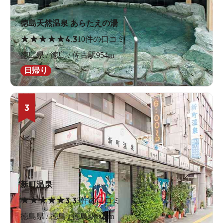
徳島天然温泉 あらたえの湯
★
★
★
★
★
4.3
10件の口コミ
徳島県 / 徳島 / 佐古駅954m
日帰り
3
新町温泉
★
★
★
★
★
3.3
3件の口コミ
徳島県 / 徳島 / 徳島駅805m