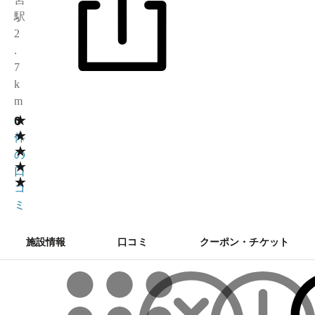
駅
2
.
7
k
m
★
0
0
★
件
★
の
★
口
★
コ
ミ
施設情報
口コミ
クーポン・チケット