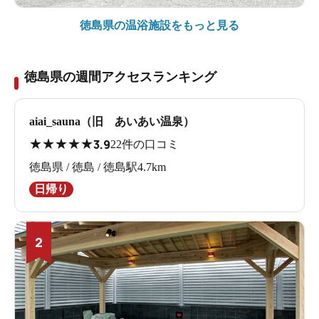
徳島県の
温浴施設をもっと見る
徳島県の週間アクセスランキング
aiai_sauna（旧 あいあい温泉）
★
★
★
★
★
3.9
22件の口コミ
徳島県 / 徳島 / 徳島駅4.7km
日帰り
2