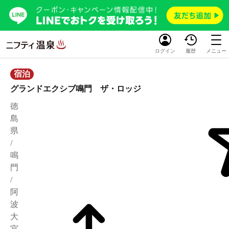
ログイン
履歴
メニュー
宿泊
グランドエクシブ鳴門 ザ・ロッジ
徳
島
県
/
鳴
門
/
阿
波
大
宮