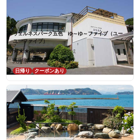
ウェルネスパーク五色 ゆ～ゆ～ファイブ（ユー
ユーファイブ）
★
★
★
★
★
3.1
13件の口コミ
兵庫県 / 洲本 /
日帰り
クーポンあり