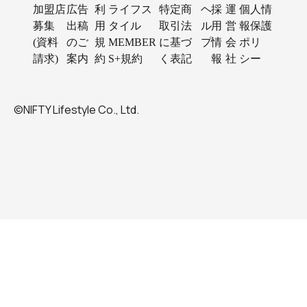
加盟店
広告
利
ライフス
特定商
ヘ
採
運
個人情
募集
出稿
用
タイル
取引法
ル
用
営
報保護
(資料
のご
規
MEMBER
に基づ
プ
情
会
ポリ
請求)
案内
約
S+規約
く表記
報
社
シー
©NIFTY Lifestyle Co., Ltd.