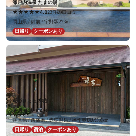
瀬戸内温泉 たまの湯
★
★
★
★
★
4.0
23件の口コミ
岡山県 / 備前 / 宇野駅273m
日帰り
クーポンあり
潮彩きらら 祥吉
★
★
★
★
★
4.3
16件の口コミ
兵庫県 / 西播磨 / 赤穂温泉 / 播州赤穂駅3.6km
日帰り
宿泊
クーポンあり