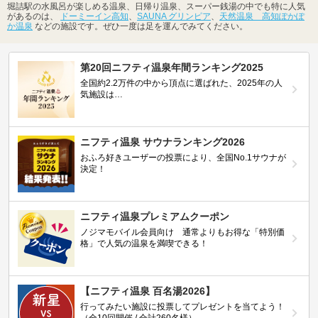
堀詰駅の水風呂が楽しめる温泉、日帰り温泉、スーパー銭湯の中でも特に人気
があるのは、
ドーミーイン高知
、
SAUNA グリンピア
、
天然温泉 高知ぽかぽ
か温泉
などの施設です。ぜひ一度は足を運んでみてください。
第20回ニフティ温泉年間ランキング2025
全国約2.2万件の中から頂点に選ばれた、2025年の人
気施設は…
ニフティ温泉 サウナランキング2026
おふろ好きユーザーの投票により、全国No.1サウナが
決定！
ニフティ温泉プレミアムクーポン
ノジマモバイル会員向け 通常よりもお得な「特別価
格」で人気の温泉を満喫できる！
【ニフティ温泉 百名湯2026】
行ってみたい施設に投票してプレゼントを当てよう！