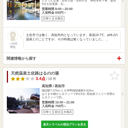
とさでん交通・吉野方面・吉野行き 神田本村下車、徒歩
5分土佐道路・石…
営業時間 8:00～25:00
入浴料金 830円～
日帰り
水風呂
土佐市では無く、高知市内となっています。泉温19.7℃、ph8.2の
温泉とのことですが、その特徴は無くなっていました。 …
～10代
男性
関連情報から探す
天然温泉土佐路はるのの湯
お気に入
りに追加
3.4点
/ 16 件
高知県 / 高知市
堀詰駅7.07km
とさ伊野線朝倉駅4.82km
はりまや橋からタクシーで約15分､高知港フェリー岸壁か
らタクシーで約…
営業時間 10:00～21:00
入浴料金 700円～
日帰り
宿泊
水風呂
楽天トラベルの宿泊プランを見る