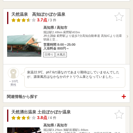
天然温泉 高知ぽかぽか温泉
お気に入
りに追加
3.7点
/ 3 件
高知県 / 高知市
堀詰駅2.48km
薊野駅403m
JR土讃線 薊野駅より徒歩7分高知自動車道 高知ICより北環
状線と交…
営業時間 8:00～25:00
入浴料金 800円～
日帰り
水風呂
泉温22.9℃、ph7.6の湯なのであまり期待はしていませんでした
が、源泉風呂はなかなかのナトリウム泉となっていました。 …
～10代
男性
関連情報から探す
天然湧出温泉 土佐ぽかぽか温泉
お気に入
りに追加
3.8点
/ 4 件
高知県 / 高知市
堀詰駅3.25km
旭駅前通駅1.66km