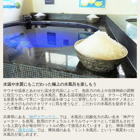
水温や水質にもこだわった極上の水風呂を楽しもう
サウナや温泉とあわせた温冷交代浴によって、免疫力の向上や自律神経の調整
に役立つといわれている水風呂。数ある温浴施設のなかには、チラ―と呼ばれ
る装置を用いて常に一定の水温を保つように管理したり、天然水やナノ水とい
った水そのもののクオリティに気を使うなど、こだわりの水風呂を提供すると
ころが数多くみられます。
兵庫県にある
「神戸クアハウス」
では、水風呂に抗酸化力の高い名水「神戸ウ
ォーター」を使用。飲用のナチュラルミネラルウォーターとして販売もされて
いる上質な水が毎分50リットルの勢いで放流されています。また、神奈川県横
浜市の
「満天の湯」
では、爽快感のある「ミント水風呂」という一風変わった
水風呂が楽しめます。