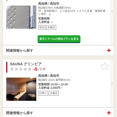
高知県 / 高知市
堀詰駅158m
大橋通駅345m
JR「高知駅南口」より徒歩12分 とさでん交通「蓮池町通
り電停」よ…
営業時間
入浴料金 ～
宿泊
水風呂
楽天トラベルの宿泊プランを見る
関連情報から探す
SAUNA グリンピア
お気に入
りに追加
-点
/ 0 件
高知県 / 高知市
堀詰駅2.31km
薊野駅813m
営業時間 14:00～22:00
入浴料金 2,500円～
日帰り
水風呂
関連情報から探す