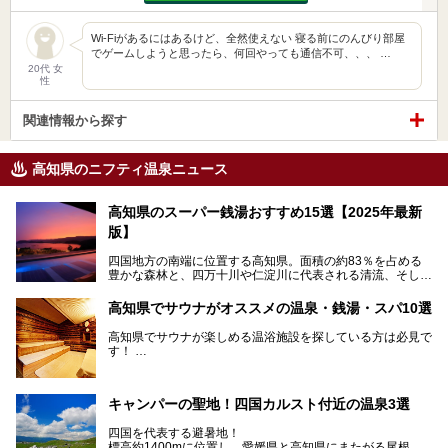
Wi-Fiがあるにはあるけど、全然使えない 寝る前にのんびり部屋
でゲームしようと思ったら、何回やっても通信不可、、、 …
20代 女
性
関連情報から探す
高知県のニフティ温泉ニュース
高知県のスーパー銭湯おすすめ15選【2025年最新
版】
四国地方の南端に位置する高知県。面積の約83％を占める
豊かな森林と、四万十川や仁淀川に代表される清流、そして
青く輝く太平洋に面して約700㎞もの海岸線が続く、自然の
魅力がぎゅっと詰まった県です。
高知県でサウナがオススメの温泉・銭湯・スパ10選
高知県はまた、カツオのたたきをはじめとする海産物や清流
で育つ川魚、大皿にごちそうがどっさり盛られた皿鉢料理、
高知県でサウナが楽しめる温浴施設を探している方は必見で
柚子などの柑橘類、地酒といったグルメが充実していること
す！
でも知られます。ここでは、温泉とあわせて自然の景観やグ
この記事では、高知県内でおすすめするサウナを詳しく紹介
ルメも満喫できる、高知県でおすすめのスーパー銭湯をご紹
します。
介します。
高知市内から、大自然に囲まれたサウナまで厳選してます。
キャンパーの聖地！四国カルスト付近の温泉3選
ぜひこれを読んで高知のサウナ探しの参考してくださいね！
四国を代表する避暑地！
標高約1400mに位置し、愛媛県と高知県にまたがる尾根沿