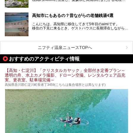
いに広がる「四国カルスト」。
夏はキャンパーでにぎわい、街明かりもほぼなく満点の星空
高知市にもあるの？昔ながらの老舗銭湯4選
が見れる場所。
そんな街から外れた景色のとってもいい場所なんですが、日
こんにちは、高知県に移住してきて5年目のaimiです。
帰り温泉（お風呂）がありません。
移住の下見に来るとき、ゲストハウスに長期滞在しながら観
中でもライターおすすめの３つの温泉をご紹介します。
光していたのですが。
そのときにお世話になったのが高知市内にある銭湯。
テントを張ってから温泉に向かうのもいいですが、場所取り
高知市というと、高知県の人口の半分が集まっているにぎや
などが問題なければ、温泉に入ってから向かうことをオスス
かなイメージがある方も多いかと思いますが、昔ながらの老
メします。
ニフティ温泉ニュースTOPへ
舗銭湯がけっこうな数あるのですよ。
なぜなら最寄り温泉でも車で４０分、山を降りていかねばな
りませんからね…！！
規模は小さいながら、元気に営業中なので観光がてら訪問し
おすすめのアクティビティ情報
てみてはいかがでしょう？
もしくは、翌日キャンプ帰りに立ち寄るのもおすすめです。
JR高知駅から近いものもあるので、公共交通オンリー派もO
Kですよ♪
【高知・仁淀川】「クリスタルカヤック」全部付き定番プラン～
それでは見ていきましょう。
透明の舟、水上カメラ撮影、ドローン空撮、レンタルウェア品充
それではチェックしてきましょう♪
実、更衣室、駐車場完備～
高知県吾川郡仁淀川町長者丁3459(こちらは集合場所とは異なります)