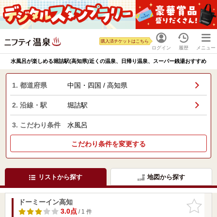
購入済チケットはこちら
ログイン
履歴
メニュー
水風呂が楽しめる堀詰駅(高知県)近くの温泉、日帰り温泉、スーパー銭湯おすすめ
1. 都道府県
中国・四国 / 高知県
2. 沿線・駅
堀詰駅
3. こだわり条件
水風呂
こだわり条件を変更する
リストから探す
地図から探す
ドーミーイン高知
お気に入
りに追加
3.0点
/ 1 件