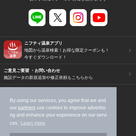
ニフティ温泉アプリ
地図から温泉検索！お得な限定クーポンも！
今すぐダウンロード！
ご意見ご要望 ・お問い合わせ
施設データの新規追加や修正依頼もこちらから
スマートフォン
/
PC
加盟店募集（資料請求）
広告出稿のご案内
By using our services, you agree that we and
our
partners
use cookies to improve advertisi
利用規約
ライフスタイルMEMBERS+規約
ng and enhance your experience on our servi
特定商取引法に基づく表記
ヘルプ
採用情報
ces.
Learn more
運営会社
個人情報保護ポリシー
©NIFTY Lifestyle Co., Ltd.