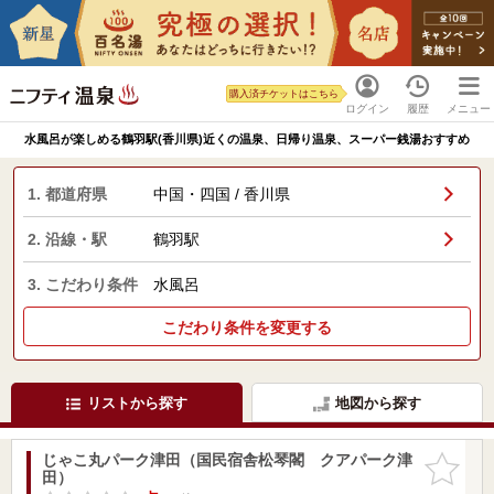
購入済チケットはこちら
ログイン
履歴
メニュー
水風呂が楽しめる鶴羽駅(香川県)近くの温泉、日帰り温泉、スーパー銭湯おすすめ
1. 都道府県
中国・四国 / 香川県
2. 沿線・駅
鶴羽駅
3. こだわり条件
水風呂
こだわり条件を変更する
リストから探す
地図から探す
じゃこ丸パーク津田（国民宿舎松琴閣 クアパーク津
お気に入
田）
りに追加