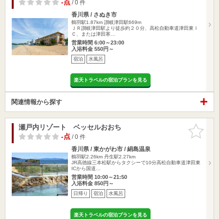
-点
/ 0 件
香川県 / さぬき市
鶴羽駅1.87km
讃岐津田駅669m
ＪＲ讃岐津田駅より徒歩約２０分、高松自動車道津田東Ｉ
Ｃ、または津田寒…
営業時間 6:00～23:00
入浴料金 550円～
宿泊
水風呂
楽天トラベルの宿泊プランを見る
関連情報から探す
瀬戸内リゾート ベッセルおおち
お気に入
りに追加
-点
/ 0 件
香川県 / 東かがわ市 / 絹島温泉
鶴羽駅2.26km
丹生駅2.27km
JR高徳線三本松駅からタクシーで10分高松自動車道津田東
ICから国道…
営業時間 10:00～21:50
入浴料金 850円～
日帰り
宿泊
水風呂
楽天トラベルの宿泊プランを見る