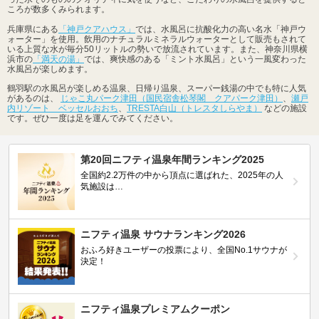
ころが数多くみられます。
兵庫県にある
「神戸クアハウス」
では、水風呂に抗酸化力の高い名水「神戸ウ
ォーター」を使用。飲用のナチュラルミネラルウォーターとして販売もされて
いる上質な水が毎分50リットルの勢いで放流されています。また、神奈川県横
浜市の
「満天の湯」
では、爽快感のある「ミント水風呂」という一風変わった
水風呂が楽しめます。
鶴羽駅の水風呂が楽しめる温泉、日帰り温泉、スーパー銭湯の中でも特に人気
があるのは、
じゃこ丸パーク津田（国民宿舎松琴閣 クアパーク津田）
、
瀬戸
内リゾート ベッセルおおち
、
TRESTA白山（トレスタしらやま）
などの施設
です。ぜひ一度は足を運んでみてください。
第20回ニフティ温泉年間ランキング2025
全国約2.2万件の中から頂点に選ばれた、2025年の人
気施設は…
ニフティ温泉 サウナランキング2026
おふろ好きユーザーの投票により、全国No.1サウナが
決定！
ニフティ温泉プレミアムクーポン