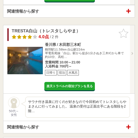
関連情報から探す
TRESTA白山（トレスタしらやま）
お気に入
りに追加
4.0点
/ 2 件
香川県 / 木田郡三木町
鶴羽駅11.58km
白山駅224m
琴電長尾線「白山」駅から徒歩1分さぬき三木ICから車で
約10分、高松…
営業時間 10:00～21:00
入浴料金 700円～
日帰り
宿泊
水風呂
楽天トラベルの宿泊プランを見る
サウナ付き温泉に行くのが好きなので今回初めてトレスタしらや
まさんに行ってみました。 温泉の受付は正面左手にある階段を2
階…
50代～
女性
関連情報から探す