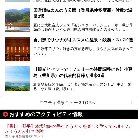
呼ばれるほどに有名な讃岐うどんをはじめ、小豆島の素麺と
オリーブ、和三盆、製塩や醤油など特産品は実にバラエティ
国営讃岐まんのう公園（香川県仲多度郡）付近の温
豊か。近年は瀬戸内海の島々を舞台にした「瀬戸内国際芸術
泉3選
祭」も開催され、アートの県としても知られています。
今回は、そんな香川県で特におすすめのスーパー銭湯をピッ
夏には大型音楽フェス「モンスターバッシュ」、春・秋は季
クアップしました。気になるスーパー銭湯があったら、ぜひ
節のお花がキレイな香川県の国営讃岐まんのう公園。
訪れてみてください！
四国唯一の国営公園であり、広さは東京ディズニーランド７
香川県でサウナがオススメの温泉・銭湯・スパ10選
個分！（350ha）
ここ数年でサウナ好きの方が急増し、サウナ人気が高まって
園内にはキャンプ場もあり、レンタサイクルで外周をぐるっ
います。
と一周することもできます。
施設ごとにサウナ、水風呂、外気欲と楽しめ、「ととのう」
快感が最高なんです。
今回は四国・香川県でそんな「ととのう」快感を楽しめる施
【観光とセットで！フェリーの時間調整にも】小豆
設を紹介します。
そんな国営讃岐まんのう公園は園内に温泉がありません。
ぜひ香川県に住んでいる方や訪れる予定のある方は、香川の
島（香川県）の代表的日帰り温泉3選
サウナ施設を行ってみましょう！
公園で汗をかいたあとスッキリできる近くの日帰り温泉を3
紅葉や新緑の季節、はたまた海水浴シーズンも1年中楽しめ
つご紹介しますね。
る「小豆島（香川県）」。
1周すると82kmもあることから、西と東・南と北ではまっ
たく風景がちがいます。
ニフティ温泉ニュースTOPへ
この記事では西・東・中間くらいの位置にある、小豆島を代
おすすめのアクティビティ情報
表する３つの大人気温泉をご紹介します。
ご紹介する３つとも露天風呂が存在し、すべてオーシャンビ
【香川・琴平】本場讃岐の手打ちうどんを楽しく学んでみません
ュー！お楽しみに。
か！うどん打ち体験
香川県仲多度郡琴平町796