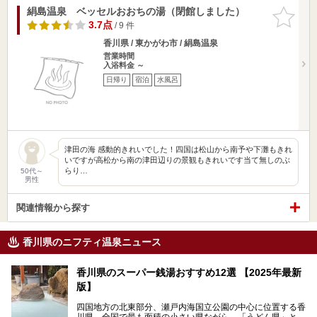
絹島温泉 ベッセルおおちの湯（閉館しました）
お気に入
りに追加
3.7点
/ 9 件
香川県 / 東かがわ市 / 絹島温泉
営業時間
入浴料金 ～
日帰り
宿泊
水風呂
津田の海 感動的きれいでした！四国は松山から南予や下灘もきれ
いですが高松から南の津田辺りの景観もきれいです当て無しのぶ
らり…
50代～
男性
関連情報から探す
香川県のニフティ温泉ニュース
香川県のスーパー銭湯おすすめ12選 【2025年最新
版】
四国地方の北東部分、瀬戸内海国立公園の中心に位置する香
川県。全国で最も面積の小さい県ながら、「うどん県」とも