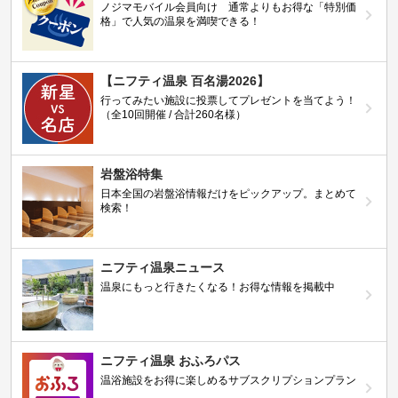
ノジマモバイル会員向け 通常よりもお得な「特別価
格」で人気の温泉を満喫できる！
【ニフティ温泉 百名湯2026】
行ってみたい施設に投票してプレゼントを当てよう！
（全10回開催 / 合計260名様）
岩盤浴特集
日本全国の岩盤浴情報だけをピックアップ。まとめて
検索！
ニフティ温泉ニュース
温泉にもっと行きたくなる！お得な情報を掲載中
ニフティ温泉 おふろパス
温浴施設をお得に楽しめるサブスクリプションプラン