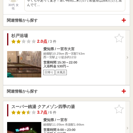
ゃくちゃあって驚き！遅い時間に来たので岩盤浴は諦めたけど混
んでて…
30代 女
性
関連情報から探す
杉戸浴場
お気に入
りに追加
2.0点
/ 3 件
愛知県 / 一宮市大宮
細畑駅10.25km
西一宮駅743m
西一宮駅より徒歩約12分
営業時間 15:30～22:00
入浴料金 530円～
日帰り
水風呂
関連情報から探す
スーパー銭湯 クアメゾン四季の湯
お気に入
りに追加
3.7点
/ 6 件
愛知県 / 一宮市
細畑駅11.05km
布袋駅1.66km
営業時間 8:00～23:00