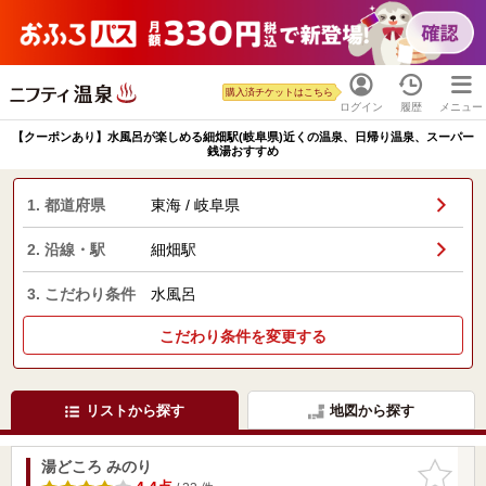
購入済チケットはこちら
ログイン
履歴
メニュー
【クーポンあり】水風呂が楽しめる細畑駅(岐阜県)近くの温泉、日帰り温泉、スーパー
銭湯おすすめ
1. 都道府県
東海 / 岐阜県
2. 沿線・駅
細畑駅
3. こだわり条件
水風呂
こだわり条件を変更する
リストから探す
地図から探す
湯どころ みのり
お気に入
りに追加