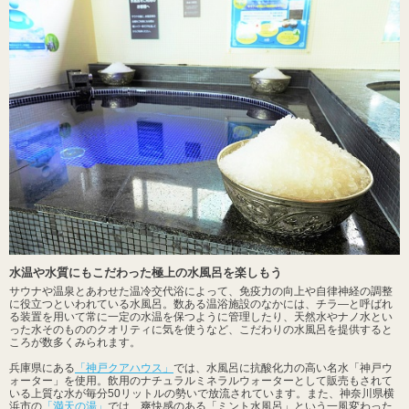
水温や水質にもこだわった極上の水風呂を楽しもう
サウナや温泉とあわせた温冷交代浴によって、免疫力の向上や自律神経の調整
に役立つといわれている水風呂。数ある温浴施設のなかには、チラ―と呼ばれ
る装置を用いて常に一定の水温を保つように管理したり、天然水やナノ水とい
った水そのもののクオリティに気を使うなど、こだわりの水風呂を提供すると
ころが数多くみられます。
兵庫県にある
「神戸クアハウス」
では、水風呂に抗酸化力の高い名水「神戸ウ
ォーター」を使用。飲用のナチュラルミネラルウォーターとして販売もされて
いる上質な水が毎分50リットルの勢いで放流されています。また、神奈川県横
浜市の
「満天の湯」
では、爽快感のある「ミント水風呂」という一風変わった