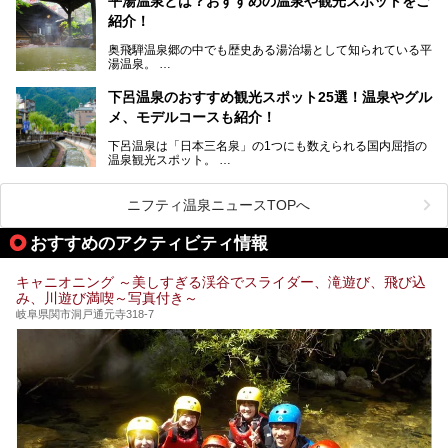
平湯温泉とは？おすすめの温泉や観光スポットをご
紹介！
池田温泉には道の駅があるなど、温泉、観光、買い物と、さ
まざまな楽しみ方が可能です。
奥飛騨温泉郷の中でも歴史ある湯治場として知られている平
そんな池田温泉の魅力を詳しく紹介していきます！
湯温泉。
岐阜県と長野県を結ぶ安房トンネルの開通以来、東京方面か
らの利用客も増え、ますます賑わいを見せています。そこで
下呂温泉のおすすめ観光スポット25選！温泉やグル
今回は、平湯温泉の観光スポットとおすすめの温泉施設を紹
メ、モデルコースも紹介！
介します。気になる温泉をぜひチェックしてみてください。
下呂温泉は「日本三名泉」の1つにも数えられる国内屈指の
温泉観光スポット。
訪れる際には美肌で知られるお湯とあわせて、当地ならでは
のグルメを楽しんだり、周辺にある名所にも足を伸ばしたり
したいもの。
ニフティ温泉ニュースTOPへ
本記事では、下呂温泉エリアにあるおすすめの観光スポット
おすすめのアクティビティ情報
をご紹介するとともに散策する際のモデルコースもご提案。
下呂温泉観光をたっぷりとガイドします！
キャニオニング ～美しすぎる渓谷でスライダー、滝遊び、飛び込
み、川遊び満喫～写真付き～
岐阜県関市洞戸通元寺318-7