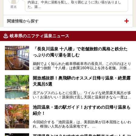
内湯は、中央に湯船を配し、取り囲むように洗い場がありまし
た。湯…
匿名
関連情報から探す
岐阜県のニフティ温泉ニュース
「長良川温泉 十八楼」で老舗旅館の風格と鉄分た
っぷりの濁り湯を楽しむ
鵜飼でよく知られた岐阜県岐阜市の長良川。この川のほとり
に建つ旅館「十八楼」は創業160年以上を誇る老舗。川側の
客室からは長良川を一望、温泉はインパクトのある赤褐色の
濁り湯で、地産地消にこだわった食事も定評があります。
開放感抜群！奥飛騨のオススメ日帰り温泉・絶景露
天風呂5選
そして大浴場は日帰り入浴もできるんですよ。泊まりでも日
帰りでも楽しめる「十八楼」を、周辺の川原町の町並みや、
北アルプスのふもとに位置し、ワイルドな絶景露天風呂が多
岐阜の手仕事に触れる旅とともに楽しんでみてはいかがでし
い！お湯がいい！源泉掛け流し天国と温泉好きなら一度は行
ょう！
きたいと思う岐阜県の奥飛騨温泉郷。
───
池田温泉・道の駅ガイド！おすすめの日帰り温泉も
「平湯温泉」「福地温泉」「新平湯温泉」「栃尾温泉」「新
提供元：岐阜県【PR】
紹介！
穂高温泉」と5つの温泉地を総称して奥飛騨温泉郷と呼びま
この記事は岐阜県のPR記事です。
すが、この中でも気軽に日帰りで楽しめる開放感抜群の露天
今回紹介する「池田温泉」は、美肌効果が日本屈指ともいわ
風呂を5ヶ所ご紹介したいと思います。いずれも素晴らしい
れ、根強い人気がある温泉地です。
温泉ですよ！
岐阜県にあり、名古屋からは日帰りで、東京や大阪からなら
温泉旅として利用することができます。