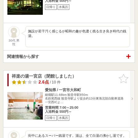
入浴料金 500円～
日帰り
水風呂
施設が若干汚く感じるが昭和の趣が色濃く残る古き良き時代の銭
湯。
30代 男
性
関連情報から探す
祥楽の湯一宮店（閉館しました）
お気に入
りに追加
2.6点
/ 10 件
愛知県 / 一宮市大和町
細畑駅11.68km
観音寺駅850m
名鉄尾西線 観音寺駅より徒歩約13分東海北陸自動車道路
一宮西ICよ…
営業時間 7:00～25:00
入浴料金 550円～
日帰り
水風呂
街中にあるスーパー銭湯です。湯は、全て白湯の沸かし湯です。