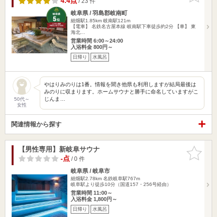
4.4点
/ 23 件
岐阜県 / 羽島郡岐南町
細畑駅1.85km
岐南駅121m
【電車】 名鉄名古屋本線 岐南駅下車徒歩約2分 【車】 東
海北…
営業時間 6:00～24:00
入浴料金 800円～
日帰り
水風呂
やはりみのりは1番。情報を聞き他県も利用しますが結局最後は
みのりに収まります。ホームサウナと勝手に命名していますがこ
じんま…
50代～
女性
関連情報から探す
【男性専用】新岐阜サウナ
お気に入
りに追加
-点
/ 0 件
岐阜県 / 岐阜市
細畑駅2.78km
名鉄岐阜駅767m
岐阜駅より徒歩10分（国道157・256号経由）
営業時間 11:00～
入浴料金 1,800円～
日帰り
水風呂