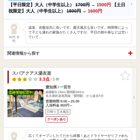
【平日限定】大人（中学生以上）
1700円
→
1500円
【土日
祝限定】大人（中学生以上）
1800円
→
1600円
温泉、岩盤浴共に良いです。露天風呂も良いです。時間帯によっ
て子ども連れの家族がたくさんですが、平日の朝や昼などは空い
ていて…
30代 女
性
関連情報から探す
スパアクアス湯友楽
お気に入
りに追加
3.3点
/ 3 件
愛知県 / 一宮市
細畑駅9.29km
開明駅481m
名古屋鉄道尾西線「開明駅」から徒歩5分
営業時間 9:00～25:00
入浴料金 850円～
日帰り
水風呂
クーポンあり
広くてオープンしたてだから綺麗！あとドライヤーがリファめち