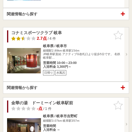
関連情報から探す
コナミスポーツクラブ 岐阜
お気に入
りに追加
2.7点
/ 4 件
岐阜県 / 岐阜市
細畑駅2.89km
岐阜駅154m
JR岐阜駅直結 アクティブG改札口より徒歩5分です。 名鉄
岐阜駅…
営業時間 10:00～23:00
入浴料金 3,300円～
日帰り
水風呂
関連情報から探す
金華の湯 ドーミーイン岐阜駅前
お気に入
りに追加
-点
/ 1 件
岐阜県 / 岐阜市吉野町
細畑駅3.07km
岐阜駅357m
営業時間
入浴料金 ～