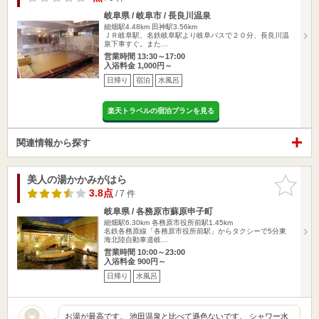
岐阜県 / 岐阜市 / 長良川温泉
細畑駅4.48km
田神駅3.56km
ＪＲ岐阜駅、名鉄岐阜駅より岐阜バスで２０分、長良川温
泉下車すぐ。また…
営業時間 13:30～17:00
入浴料金 1,000円～
日帰り
宿泊
水風呂
楽天トラベルの宿泊プランを見る
関連情報から探す
美人の湯かかみがはら
お気に入
りに追加
3.8点
/ 7 件
岐阜県 / 各務原市蘇原申子町
細畑駅6.30km
各務原市役所前駅1.45km
名鉄各務原線「各務原市役所前駅」からタクシーで5分東
海北陸自動車道岐…
営業時間 10:00～23:00
入浴料金 900円～
日帰り
水風呂
お湯が最高です。 池田温泉と比べて遜色ないです。 シャワー水