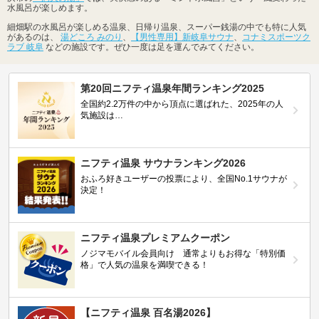
水風呂が楽しめます。
細畑駅の水風呂が楽しめる温泉、日帰り温泉、スーパー銭湯の中でも特に人気
があるのは、
湯どころ みのり
、
【男性専用】新岐阜サウナ
、
コナミスポーツク
ラブ 岐阜
などの施設です。ぜひ一度は足を運んでみてください。
第20回ニフティ温泉年間ランキング2025
全国約2.2万件の中から頂点に選ばれた、2025年の人
気施設は…
ニフティ温泉 サウナランキング2026
おふろ好きユーザーの投票により、全国No.1サウナが
決定！
ニフティ温泉プレミアムクーポン
ノジマモバイル会員向け 通常よりもお得な「特別価
格」で人気の温泉を満喫できる！
【ニフティ温泉 百名湯2026】