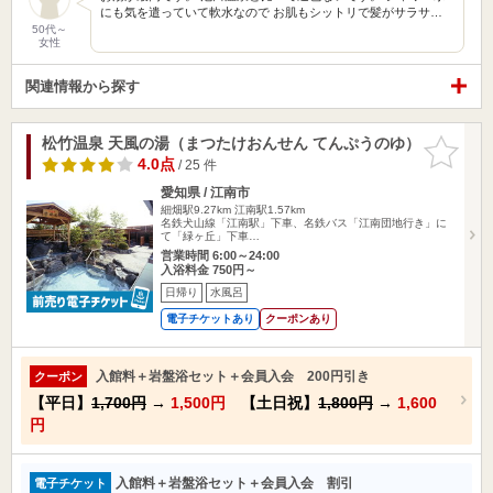
にも気を遣っていて軟水なので お肌もシットリで髪がサラサ…
50代～
女性
関連情報から探す
松竹温泉 天風の湯（まつたけおんせん てんぷうのゆ）
お気に入
りに追加
4.0点
/ 25 件
愛知県 / 江南市
細畑駅9.27km
江南駅1.57km
名鉄犬山線「江南駅」下車、名鉄バス「江南団地行き」に
て「緑ヶ丘」下車…
営業時間 6:00～24:00
入浴料金 750円～
日帰り
水風呂
電子チケットあり
クーポンあり
入館料＋岩盤浴セット＋会員入会 200円引き
クーポン
【平日】
1,700円
→
1,500円
【土日祝】
1,800円
→
1,600
円
入館料＋岩盤浴セット＋会員入会 割引
電子チケット