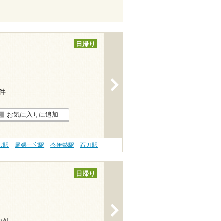
日帰り
>
3件
お気に入りに追加
宮駅
尾張一宮駅
今伊勢駅
石刀駅
日帰り
>
27件