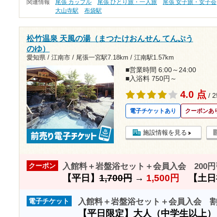
関連情報
尾張 カップル
尾張 ひとり旅・一人旅
尾張 女子旅・女子会
大山寺駅
布袋駅
松竹温泉 天風の湯（まつたけおんせん てんぷう
のゆ）
愛知県 / 江南市 /
尾張一宮駅7.18km
/
江南駅1.57km
■営業時間 6:00～24:00
■入浴料 750円～
4.0 点
/ 
電子チケットあり
クーポンあ
施設情報を見る
入館料＋岩盤浴セット＋会員入会 200円
クーポン
【平日】
1,700円
→
1,500円
【土日
入館料＋岩盤浴セット＋会員入会 
電子チケット
【平日限定】大人（中学生以上