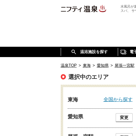
水風呂が
スパ、 
温浴施設を探す
電
温泉TOP
>
東海
>
愛知県
>
尾張一宮駅
選択中のエリア
全国から探す
東海
愛知県
変更