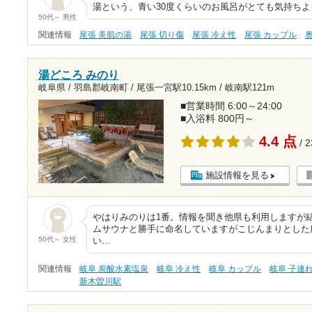
湯という、青い30度くらいのお風呂がとても気持ち
50代～ 男性
関連情報
尾張 美肌の湯
尾張 切り傷
尾張 冷え性
尾張 カップル
湯どころ みのり
岐阜県 / 羽島郡岐南町 /
尾張一宮駅10.15km
/
岐南駅121m
■営業時間 6:00～24:00
■入浴料 800円～
4.4 点
/ 
施設情報を見る
やはりみのりは1番。情報を聞き他県も利用しますが
ムサウナと勝手に命名していますがこじんまりとした
50代～ 女性
い…
関連情報
岐阜 炭酸水素塩泉
岐阜 冷え性
岐阜 カップル
岐阜 子連れ
新木曽川駅