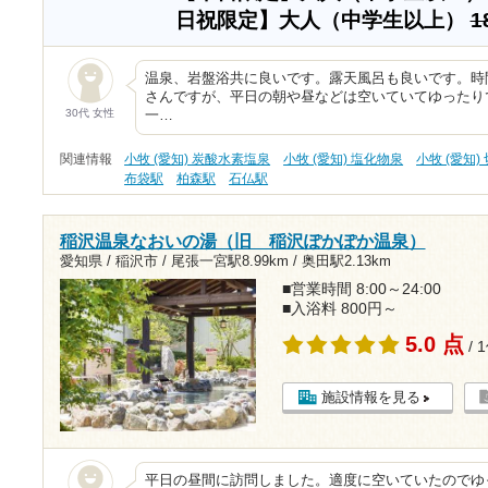
日祝限定】大人（中学生以上）
1
温泉、岩盤浴共に良いです。露天風呂も良いです。時
さんですが、平日の朝や昼などは空いていてゆったり
30代 女性
一…
関連情報
小牧 (愛知) 炭酸水素塩泉
小牧 (愛知) 塩化物泉
小牧 (愛知)
布袋駅
柏森駅
石仏駅
稲沢温泉なおいの湯（旧 稲沢ぽかぽか温泉）
愛知県 / 稲沢市 /
尾張一宮駅8.99km
/
奥田駅2.13km
■営業時間 8:00～24:00
■入浴料 800円～
5.0 点
/ 
施設情報を見る
平日の昼間に訪問しました。適度に空いていたのでゆ