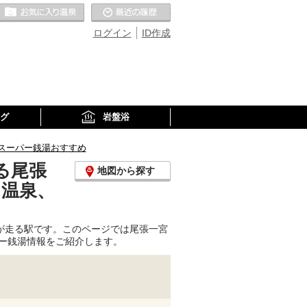
お気に入りの温泉
最近の履歴
ログイン
ID作成
グ
岩盤浴
スーパー銭湯おすすめ
る尾張
地図から探す
り温泉、
が走る駅です。このページでは尾張一宮
ー銭湯情報をご紹介します。