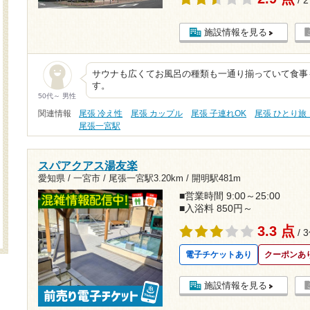
施設情報を見る
サウナも広くてお風呂の種類も一通り揃っていて食事
す。
50代～ 男性
関連情報
尾張 冷え性
尾張 カップル
尾張 子連れOK
尾張 ひとり旅
尾張一宮駅
スパアクアス湯友楽
愛知県 / 一宮市 /
尾張一宮駅3.20km
/
開明駅481m
■営業時間 9:00～25:00
■入浴料 850円～
3.3 点
/ 
電子チケットあり
クーポンあ
施設情報を見る