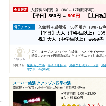
入館料50円引き（8/8～17利用不可）
会員限定
【平日】
850円
→
800円
【土日祝
入館料＋岩盤浴 50円引き（8/8~17
電子チケット
【平日】大人（中学生以上）
13
祝】大人（中学生以上）
1550円
広くてオープンしたてだから綺麗！あとドライヤーが
時間に来たので岩盤浴は諦めたけど混んでて駐車場な
30代 女性
関連情報
尾張 カップル
尾張 子連れOK
尾張 ひとり旅・一人旅
尾
石刀駅
今伊勢駅
スーパー銭湯 クアメゾン四季の湯
愛知県 / 一宮市 /
尾張一宮駅5.59km
/
布袋駅1.66km
■営業時間 8:00～23:00
■入浴料 500円～
3.7 点
/ 