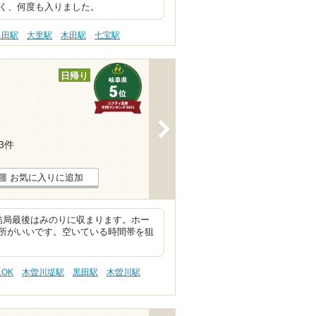
よく、何度も入りました。
奥田駅
大里駅
木田駅
七宝駅
日帰り
>
23件
お気に入りに追加
結局最後はみのりに収まります。ホー
所がいいです。空いている時間帯を狙
OK
木曽川堤駅
黒田駅
木曽川駅