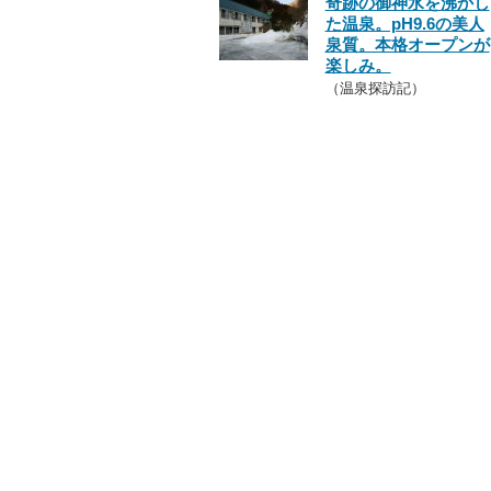
奇跡の御神水を沸かし
た温泉。pH9.6の美人
泉質。本格オープンが
楽しみ。
（温泉探訪記）