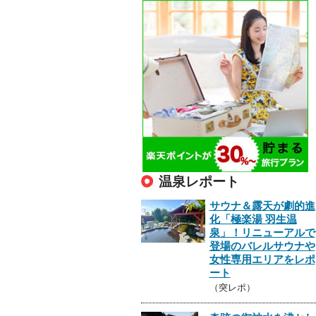
温泉レポート
サウナ＆露天が劇的進
化「極楽湯 羽生温
泉」！リニューアルで
登場のバレルサウナや
女性専用エリアをレポ
ート
（突レポ）