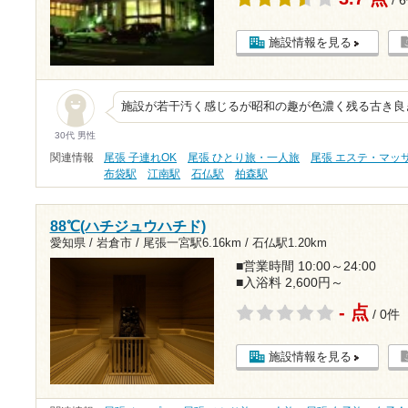
施設情報を見る
施設が若干汚く感じるが昭和の趣が色濃く残る古き良
30代 男性
関連情報
尾張 子連れOK
尾張 ひとり旅・一人旅
尾張 エステ・マッ
布袋駅
江南駅
石仏駅
柏森駅
88℃(ハチジュウハチド)
愛知県 / 岩倉市 /
尾張一宮駅6.16km
/
石仏駅1.20km
■営業時間 10:00～24:00
■入浴料 2,600円～
- 点
/ 0件
施設情報を見る