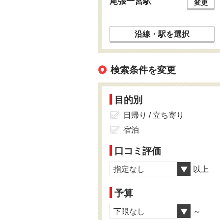
尾張一宮駅
変更
沿線・駅を選択
検索条件を変更
目的別
日帰り / 立ち寄り
宿泊
口コミ評価
指定なし
以上
予算
下限なし
～