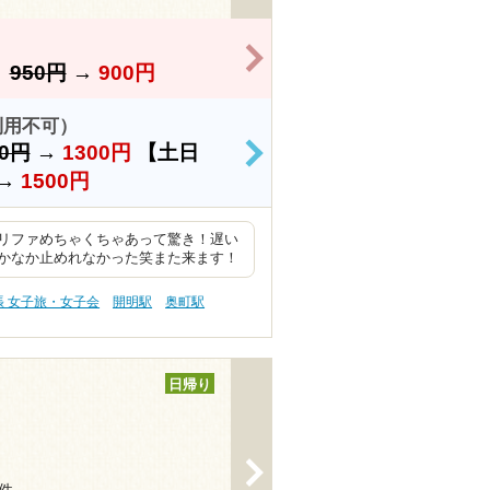
>
】
950円
→
900円
利用不可）
50円
→
1300円
【土日
>
→
1500円
リファめちゃくちゃあって驚き！遅い
かなか止めれなかった笑また来ます！
張 女子旅・女子会
開明駅
奥町駅
日帰り
>
6件