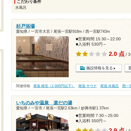
こだわり条件
水風呂
杉戸浴場
愛知県 / 一宮市大宮 /
尾張一宮駅918m
/
西一宮駅743m
■営業時間 15:30～22:00
■入浴料 530円～
2.0 点
/ 
施設情報を見る
関連情報
尾張 格安（1,000円以下）
尾張 サウナ
尾張 水風呂
西一
いちのみや温泉 楽だの湯
愛知県 / 一宮市 /
尾張一宮駅2.63km
/
妙興寺駅1.37km
■営業時間 7:30～25:00
■入浴料 550円～
2.9 点
/ 