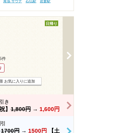
尾張 サウナ
石仏駅
岩倉駅
日帰り
>
25件
り
お気に入りに追加
引き
>
祝】
1,800円
→
1,600円
割引
）
1700円
→
1500円
【土