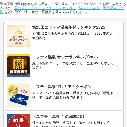
聚楽園駅の漫画が楽しめる温泉、日帰り温泉、スーパー銭湯の中でも特に人気があ
るのは、
華の湯（ルートイングランティア東海）
、
湯～とぴあ宝
、
天然温泉 この
湯
などの施設です。ぜひ一度は足を運んでみてください。
第20回ニフティ温泉年間ランキング2025
全国約2.2万件の中から頂点に選ばれた、2025年の人
気施設は…
ニフティ温泉 サウナランキング2026
おふろ好きユーザーの投票により、全国No.1サウナが
決定！
ニフティ温泉プレミアムクーポン
ノジマモバイル会員向け 通常よりもお得な「特別価
格」で人気の温泉を満喫できる！
【ニフティ温泉 百名湯2026】
行ってみたい施設に投票してプレゼントを当てよう！