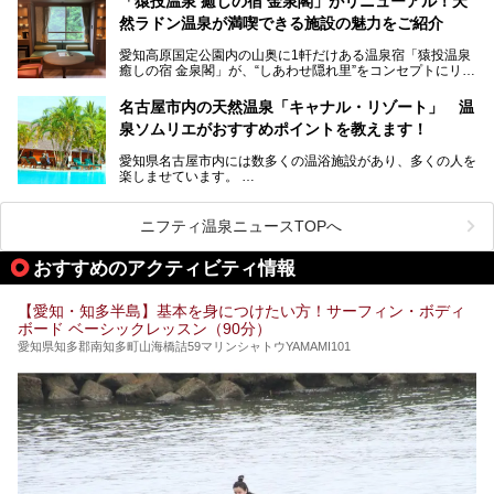
「猿投温泉 癒しの宿 金泉閣」がリニューアル！天
にするだけあり、アクセスの良さにも胸が高鳴ります。
然ラドン温泉が満喫できる施設の魅力をご紹介
今回は普段は男性専用となっているパブリックサウナが、女
性専用で公開される『レディースデー』が開催されたので、
愛知高原国定公園内の山奥に1軒だけある温泉宿「猿投温泉
さっそく取材してきました！
癒しの宿 金泉閣」が、“しあわせ隠れ里”をコンセプトにリニ
ューアルオープンします。
名古屋市内の天然温泉「キャナル・リゾート」 温
天然ラドン温泉が堪能できるお風呂や、新設・改装された客
泉ソムリエがおすすめポイントを教えます！
室、地元の食材と温泉水で作られたお料理……。
新しくなった「猿投温泉 癒しの宿 金泉閣」の魅力を丸ごと
愛知県名古屋市内には数多くの温浴施設があり、多くの人を
ご紹介します。
楽しませています。
その中でも今回は「キャナル・リゾート」について、温泉ソ
ムリエの目線で紹介していきます！
ニフティ温泉ニュースTOPへ
名古屋市内にはスーパー銭湯や日帰り温泉が多く、「どこに
行こうかな？」と悩んでしまう方も多いと思います。
おすすめのアクティビティ情報
ぜひこの記事を参考にして「キャナル・リゾート」に出かけ
てみるのはいかがでしょうか？
【愛知・知多半島】基本を身につけたい方！サーフィン・ボディ
ボード ベーシックレッスン（90分）
愛知県知多郡南知多町山海橋詰59マリンシャトウYAMAMI101