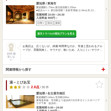
愛知県 / 東海市
聚楽園駅1.75km
新日鉄前駅1.05km
■徒歩ルート 新日鉄前駅 / 名鉄常滑線 (1.6km) 約 21…
営業時間 10:00～24:30
入浴料金 800円～
日帰り
宿泊
漫画
楽天トラベルの宿泊プランを見る
お風呂は、広くないが、綺麗 時間帯なのか、常連と思われるグル
ープが、雰囲気怖く。サウナが、狭いため、入りにくい サウナ…
20代 指
定しな
い
関連情報から探す
湯～とぴあ宝
お気に入
りに追加
2.8点
/ 30 件
愛知県 / 名古屋市南区
聚楽園駅5.94km
笠寺駅296m
東海道本線 笠寺駅より徒歩約7分日本ガイシスポーツプ
ラザ下車 徒歩約…
営業時間 0:00～24:00
入浴料金 2,400円～