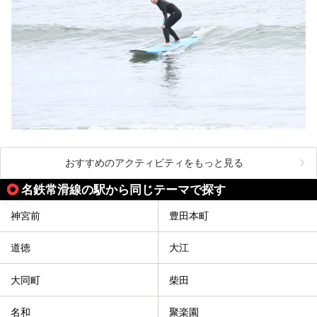
おすすめのアクティビティをもっと見る
名鉄常滑線の駅から同じテーマで探す
神宮前
豊田本町
道徳
大江
大同町
柴田
名和
聚楽園