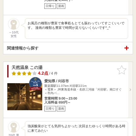
日帰り
漫画
お風呂の種類が豊富で食事処もとても賑わっていてすごくいいで
す。 漫画の種類も豊富で時間が足りないくらいです^_^
～10代
女性
関連情報から探す
天然温泉 この湯
お気に入
りに追加
4.2点
/ 4 件
愛知県 / 刈谷市
聚楽園駅11.07km
刈谷駅221m
＜電車＞ JR東海道本線・名鉄三河線「刈谷駅」南口すぐ
＜市内バ…
営業時間 9:00～23:00
入浴料金 650円～
日帰り
漫画
強炭酸泉がとても気持ちよかった 次回またゆっくり時間がある時
に来てみたい
20代 男