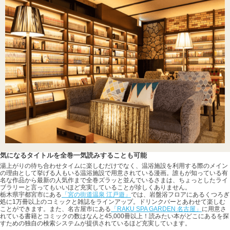
気になるタイトルを全巻一気読みすることも可能
湯上がりの待ち合わせタイムに楽しむだけでなく、温浴施設を利用する際のメイン
の理由として挙げる人もいる温浴施設で用意されている漫画。誰もが知っている有
名な作品から最新の人気作まで全巻ズラッと並んでいるさまは、ちょっとしたライ
ブラリーと言ってもいいほど充実していることが珍しくありません。
栃木県宇都宮市にある
「宮の街道温泉 江戸遊」
では、岩盤浴フロアにあるくつろぎ
処に1万冊以上のコミックと雑誌をラインアップ。ドリンクバーとあわせて楽しむ
ことができます。また、名古屋市にある
「RAKU SPA GARDEN 名古屋」
に用意さ
れている書籍とコミックの数はなんと45,000冊以上！読みたい本がどこにあるを探
すための独自の検索システムが提供されているほど充実しています。