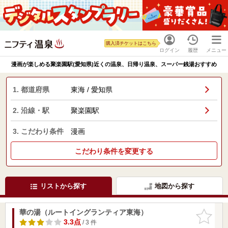
購入済チケットはこちら
ログイン
履歴
メニュー
漫画が楽しめる聚楽園駅(愛知県)近くの温泉、日帰り温泉、スーパー銭湯おすすめ
1. 都道府県
東海 / 愛知県
2. 沿線・駅
聚楽園駅
3. こだわり条件
漫画
こだわり条件を変更する
リストから探す
地図から探す
華の湯（ルートイングランティア東海）
お気に入
りに追加
3.3点
/ 3 件