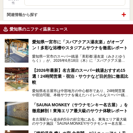
性
関連情報から探す
愛知県のニフティ温泉ニュース
愛知県一宮市に「スパアクアス湯友楽」がオープ
ン！多彩な浴槽やスタジアムサウナを徹底レポート
愛知県一宮市のスーパー銭湯「美彩都 湯友楽（みさとゆう
らく）」が、2026年6月18日（木）に「スパアクアス湯友
楽」としてリニューアルオープン！
【2026年最新】名古屋のスーパー銭湯おすすめ15
この地で30年にわたり愛され続けてきた施設だからこそ、
選！24時間営業・宿泊・サウナなど目的別に徹底比
地元住民をはじめオープンを待ちわびている人も多いのでは
ないでしょうか。
較
老朽化した設備の補修を機に、2年前からじっくり構想を練
ってきたというだけあって、館内の充実度は想像以上。
愛知県名古屋市は中部地方の中心都市であり、24時間営業
以前の4倍に拡張したという露天エリアや10の浴槽、40人収
や宿泊可能、本格サウナを備えたハイレベルなスーパー銭湯
容の巨大なスタジアムサウナに、岩盤浴やリラクゼーション
が密集する激戦区です。
までまるごと楽しめる施設に生まれ変わりました。
「SAUNA MONKEY（サウナモンキー名古屋）」を
そのため、「日々の仕事の疲れを心身ともにリセットした
今回は、全面リニューアルして新しくなった「スパアクアス
徹底解剖！東海エリア最大級のサウナ体験レポート
い」「休日に時間を忘れて1日中ダラダラ過ごしたい」「コ
湯友楽」に一足早くお邪魔して取材してきました！
スパ良く非日常の極上体験を味わいたい」人向けの施設が多
名古屋駅から徒歩約5分の好立地にある、東海エリア最大級
くある点が魅力です！
のサウナ施設「SAUNA MONKEY/サウナモンキー名古屋」
をご存じですか？
今回は、名古屋市でおすすめのスーパー銭湯を紹介します。
「名古屋駅周辺ってサウナが少ないよね」という声をよく耳
お好みの温泉施設を見つけて楽しんでくださいね。