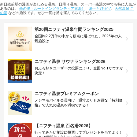
新日鉄前駅の漫画が楽しめる温泉、日帰り温泉、スーパー銭湯の中でも特に人気が
あるのは、
華の湯（ルートイングランティア東海）
、
湯～とぴあ宝
、
天然温泉 こ
の湯
などの施設です。ぜひ一度は足を運んでみてください。
第20回ニフティ温泉年間ランキング2025
全国約2.2万件の中から頂点に選ばれた、2025年の人
気施設は…
ニフティ温泉 サウナランキング2026
おふろ好きユーザーの投票により、全国No.1サウナが
決定！
ニフティ温泉プレミアムクーポン
ノジマモバイル会員向け 通常よりもお得な「特別価
格」で人気の温泉を満喫できる！
【ニフティ温泉 百名湯2026】
行ってみたい施設に投票してプレゼントを当てよう！