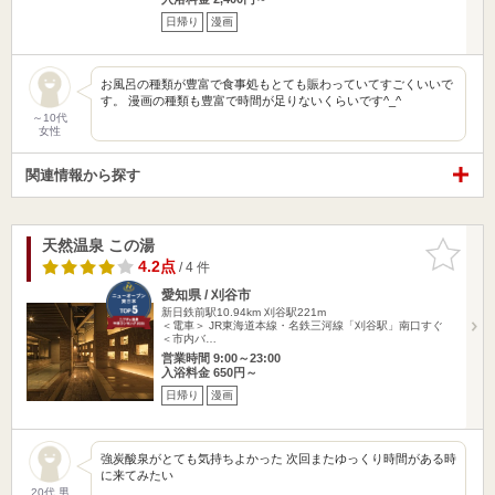
日帰り
漫画
お風呂の種類が豊富で食事処もとても賑わっていてすごくいいで
す。 漫画の種類も豊富で時間が足りないくらいです^_^
～10代
女性
関連情報から探す
天然温泉 この湯
お気に入
りに追加
4.2点
/ 4 件
愛知県 / 刈谷市
新日鉄前駅10.94km
刈谷駅221m
＜電車＞ JR東海道本線・名鉄三河線「刈谷駅」南口すぐ
＜市内バ…
営業時間 9:00～23:00
入浴料金 650円～
日帰り
漫画
強炭酸泉がとても気持ちよかった 次回またゆっくり時間がある時
に来てみたい
20代 男