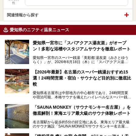
性
関連情報から探す
愛知県のニフティ温泉ニュース
愛知県一宮市に「スパアクアス湯友楽」がオープ
ン！多彩な浴槽やスタジアムサウナを徹底レポート
愛知県一宮市のスーパー銭湯「美彩都 湯友楽（みさとゆう
らく）」が、2026年6月18日（木）に「スパアクアス湯友
楽」としてリニューアルオープン！
【2026年最新】名古屋のスーパー銭湯おすすめ15
この地で30年にわたり愛され続けてきた施設だからこそ、
選！24時間営業・宿泊・サウナなど目的別に徹底比
地元住民をはじめオープンを待ちわびている人も多いのでは
ないでしょうか。
較
老朽化した設備の補修を機に、2年前からじっくり構想を練
ってきたというだけあって、館内の充実度は想像以上。
愛知県名古屋市は中部地方の中心都市であり、24時間営業
以前の4倍に拡張したという露天エリアや10の浴槽、40人収
や宿泊可能、本格サウナを備えたハイレベルなスーパー銭湯
容の巨大なスタジアムサウナに、岩盤浴やリラクゼーション
が密集する激戦区です。
までまるごと楽しめる施設に生まれ変わりました。
「SAUNA MONKEY（サウナモンキー名古屋）」を
そのため、「日々の仕事の疲れを心身ともにリセットした
今回は、全面リニューアルして新しくなった「スパアクアス
徹底解剖！東海エリア最大級のサウナ体験レポート
い」「休日に時間を忘れて1日中ダラダラ過ごしたい」「コ
湯友楽」に一足早くお邪魔して取材してきました！
スパ良く非日常の極上体験を味わいたい」人向けの施設が多
名古屋駅から徒歩約5分の好立地にある、東海エリア最大級
くある点が魅力です！
のサウナ施設「SAUNA MONKEY/サウナモンキー名古屋」
をご存じですか？
今回は、名古屋市でおすすめのスーパー銭湯を紹介します。
「名古屋駅周辺ってサウナが少ないよね」という声をよく耳
お好みの温泉施設を見つけて楽しんでくださいね。