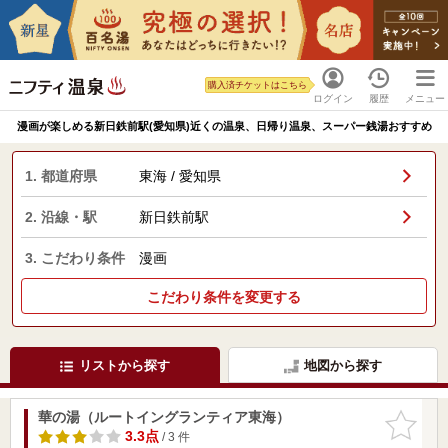
購入済チケットはこちら
ログイン
履歴
メニュー
漫画が楽しめる新日鉄前駅(愛知県)近くの温泉、日帰り温泉、スーパー銭湯おすすめ
1. 都道府県
東海 / 愛知県
2. 沿線・駅
新日鉄前駅
3. こだわり条件
漫画
こだわり条件を変更する
リストから探す
地図から探す
華の湯（ルートイングランティア東海）
お気に入
りに追加
3.3点
/ 3 件