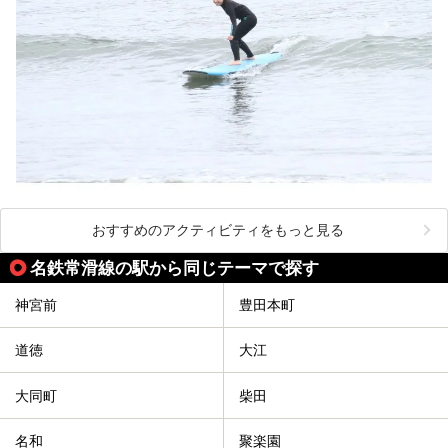
おすすめのアクティビティをもっと見る
名鉄常滑線の駅から同じテーマで探す
神宮前
豊田本町
道徳
大江
大同町
柴田
名和
聚楽園