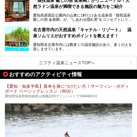
「猿投温泉 癒しの宿 金泉閣」がリニューアル！天
にするだけあり、アクセスの良さにも胸が高鳴ります。
然ラドン温泉が満喫できる施設の魅力をご紹介
今回は普段は男性専用となっているパブリックサウナが、女
性専用で公開される『レディースデー』が開催されたので、
愛知高原国定公園内の山奥に1軒だけある温泉宿「猿投温泉
さっそく取材してきました！
癒しの宿 金泉閣」が、“しあわせ隠れ里”をコンセプトにリニ
ューアルオープンします。
名古屋市内の天然温泉「キャナル・リゾート」 温
天然ラドン温泉が堪能できるお風呂や、新設・改装された客
泉ソムリエがおすすめポイントを教えます！
室、地元の食材と温泉水で作られたお料理……。
新しくなった「猿投温泉 癒しの宿 金泉閣」の魅力を丸ごと
愛知県名古屋市内には数多くの温浴施設があり、多くの人を
ご紹介します。
楽しませています。
その中でも今回は「キャナル・リゾート」について、温泉ソ
ムリエの目線で紹介していきます！
ニフティ温泉ニュースTOPへ
名古屋市内にはスーパー銭湯や日帰り温泉が多く、「どこに
行こうかな？」と悩んでしまう方も多いと思います。
おすすめのアクティビティ情報
ぜひこの記事を参考にして「キャナル・リゾート」に出かけ
てみるのはいかがでしょうか？
【愛知・知多半島】基本を身につけたい方！サーフィン・ボディ
ボード ベーシックレッスン（90分）
愛知県知多郡南知多町山海橋詰59マリンシャトウYAMAMI101