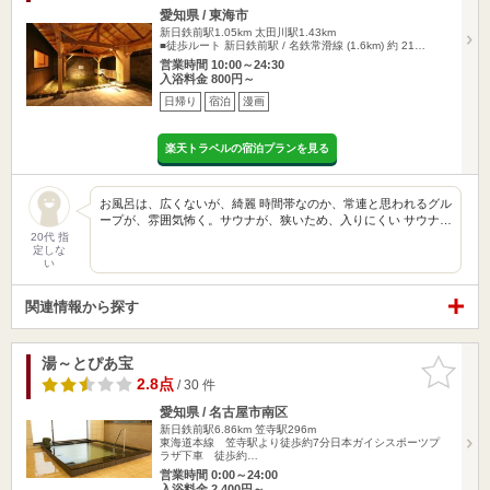
愛知県 / 東海市
新日鉄前駅1.05km
太田川駅1.43km
■徒歩ルート 新日鉄前駅 / 名鉄常滑線 (1.6km) 約 21…
営業時間 10:00～24:30
入浴料金 800円～
日帰り
宿泊
漫画
楽天トラベルの宿泊プランを見る
お風呂は、広くないが、綺麗 時間帯なのか、常連と思われるグル
ープが、雰囲気怖く。サウナが、狭いため、入りにくい サウナ…
20代 指
定しな
い
関連情報から探す
湯～とぴあ宝
お気に入
りに追加
2.8点
/ 30 件
愛知県 / 名古屋市南区
新日鉄前駅6.86km
笠寺駅296m
東海道本線 笠寺駅より徒歩約7分日本ガイシスポーツプ
ラザ下車 徒歩約…
営業時間 0:00～24:00
入浴料金 2,400円～