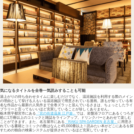
気になるタイトルを全巻一気読みすることも可能
湯上がりの待ち合わせタイムに楽しむだけでなく、温浴施設を利用する際のメイン
の理由として挙げる人もいる温浴施設で用意されている漫画。誰もが知っている有
名な作品から最新の人気作まで全巻ズラッと並んでいるさまは、ちょっとしたライ
ブラリーと言ってもいいほど充実していることが珍しくありません。
栃木県宇都宮市にある
「宮の街道温泉 江戸遊」
では、岩盤浴フロアにあるくつろぎ
処に1万冊以上のコミックと雑誌をラインアップ。ドリンクバーとあわせて楽しむ
ことができます。また、名古屋市にある
「RAKU SPA GARDEN 名古屋」
に用意さ
れている書籍とコミックの数はなんと45,000冊以上！読みたい本がどこにあるを探
すための独自の検索システムが提供されているほど充実しています。