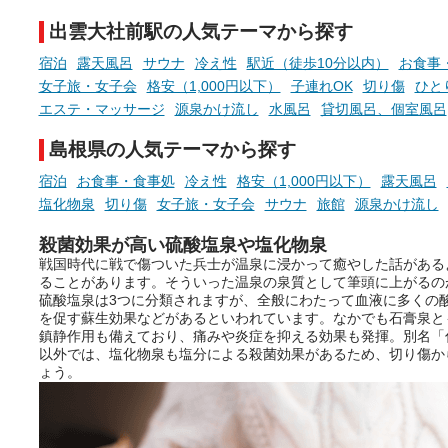
時間を、もっと特別に。
出雲大社前駅の人気テーマから探す
宿泊
露天風呂
サウナ
冷え性
駅近（徒歩10分以内）
お食事
女子旅・女子会
格安（1,000円以下）
子連れOK
切り傷
ひと
エステ・マッサージ
源泉かけ流し
水風呂
貸切風呂、個室風呂
島根県の人気テーマから探す
宿泊
お食事・食事処
冷え性
格安（1,000円以下）
露天風呂
塩化物泉
切り傷
女子旅・女子会
サウナ
旅館
源泉かけ流し
殺菌効果が高い硫酸塩泉や塩化物泉
戦国時代に戦で傷ついた兵士が温泉に浸かって癒やした話がある
ることがあります。そういった温泉の泉質として筆頭に上がるの
硫酸塩泉は3つに分類されますが、全般にわたって血液に多くの
を促す蘇生効果などがあるといわれています。なかでも石膏泉と
鎮静作用も備えており、痛みや炎症を抑える効果も発揮。別名「
以外では、塩化物泉も塩分による殺菌効果があるため、切り傷か
ょう。