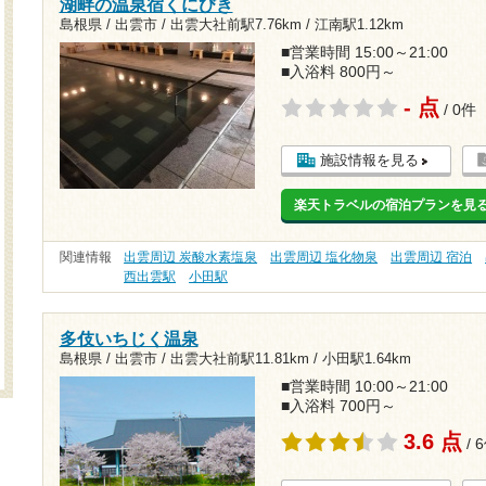
湖畔の温泉宿くにびき
島根県 / 出雲市 /
出雲大社前駅7.76km
/
江南駅1.12km
■営業時間 15:00～21:00
■入浴料 800円～
- 点
/ 0件
施設情報を見る
楽天トラベルの宿泊プランを見
関連情報
出雲周辺 炭酸水素塩泉
出雲周辺 塩化物泉
出雲周辺 宿泊
西出雲駅
小田駅
多伎いちじく温泉
島根県 / 出雲市 /
出雲大社前駅11.81km
/
小田駅1.64km
■営業時間 10:00～21:00
■入浴料 700円～
3.6 点
/ 