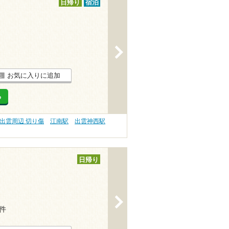
日帰り
宿泊
>
お気に入りに追加
る
出雲周辺 切り傷
江南駅
出雲神西駅
日帰り
>
6件