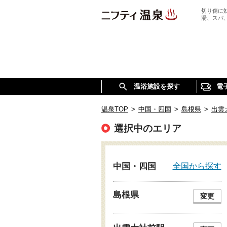
切り傷に
湯、スパ
温浴施設を探す
電
温泉TOP
>
中国・四国
>
島根県
>
出雲
選択中のエリア
全国から探す
中国・四国
島根県
変更