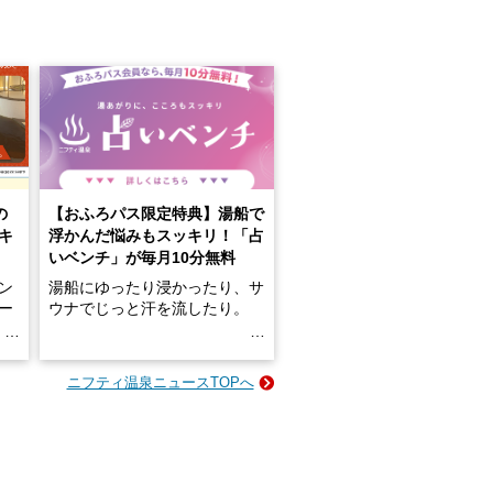
の
【おふろパス限定特典】湯船で
キ
浮かんだ悩みもスッキリ！「占
いベンチ」が毎月10分無料
ン
湯船にゆったり浸かったり、サ
ロー
ウナでじっと汗を流したり。
る
名
e-
ニフティ温泉ニュースTOPへ
い
そんな「一人でぼんやり過ごす
時間」、ふだん後回しにしてい
た「これからのこと」や「ちょ
っとした悩み」が、頭に浮かん
でくることはありませんか？