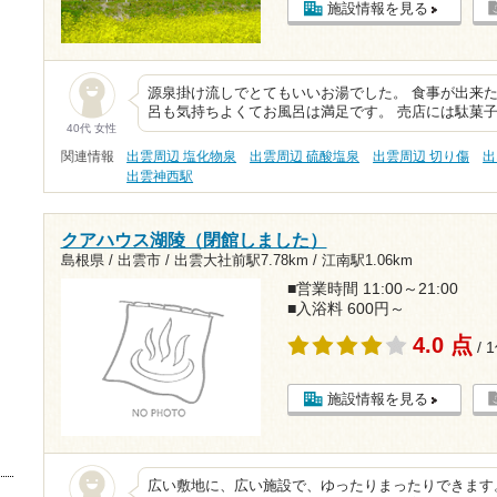
施設情報を見る
源泉掛け流しでとてもいいお湯でした。 食事が出来
呂も気持ちよくてお風呂は満足です。 売店には駄菓
40代 女性
関連情報
出雲周辺 塩化物泉
出雲周辺 硫酸塩泉
出雲周辺 切り傷
出
出雲神西駅
クアハウス湖陵（閉館しました）
島根県 / 出雲市 /
出雲大社前駅7.78km
/
江南駅1.06km
■営業時間 11:00～21:00
■入浴料 600円～
4.0 点
/ 
施設情報を見る
広い敷地に、広い施設で、ゆったりまったりできます