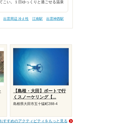
てこい。１日ゆっくりと過ごせる温泉
出雲周辺 冷え性
江南駅
出雲神西駅
を
【島根・大田】ボートで行
くスノーケリング【...
島根県大田市五十猛町288-4
おすすめのアクティビティをもっと見る