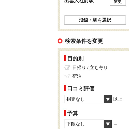
出雲大社前駅
変更
沿線・駅を選択
検索条件を変更
目的別
日帰り / 立ち寄り
宿泊
口コミ評価
指定なし
以上
予算
下限なし
～