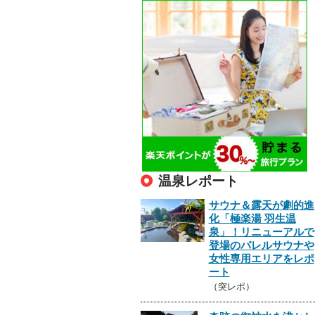
温泉レポート
サウナ＆露天が劇的進
化「極楽湯 羽生温
泉」！リニューアルで
登場のバレルサウナや
女性専用エリアをレポ
ート
（突レポ）