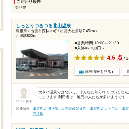
こだわり条件
切り傷
しっとりつるつる北山温泉
島根県 / 出雲市西林木町 /
出雲大社前駅7.45km
/
川跡駅623m
■営業時間 10:00～21:30
■入浴料 700円～
4.5 点
/ 
施設情報を見る
大きい温泉ではないし、そんなに知られてはいません
にまります 利用者は、地元の人たちが多いようです
50代～ 男性
関連情報
出雲周辺 切り傷
出雲周辺 冷え性
出雲周辺 カップル
出雲
高浜駅