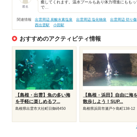
癒してくれます。温水プールもあり体力増進にももっ
匿名
で…
関連情報
出雲周辺 炭酸水素塩泉
出雲周辺 塩化物泉
出雲周辺 切り傷
西出雲駅
小田駅
おすすめのアクティビティ情報
【島根・出雲】魚の多い海
【島根・浜田】自由に海
を手軽に楽しめるフ...
散歩しよう！SUP...
島根県出雲市大社町日御碕450
島根県浜田市瀬戸ケ島町138-12