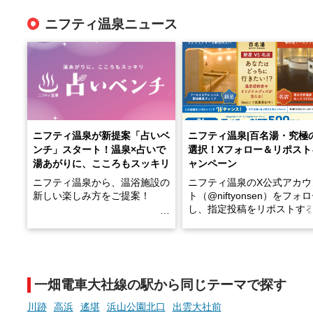
ニフティ温泉ニュース
ニフティ温泉が新提案「占いベ
ニフティ温泉|百名湯・究極
ンチ」スタート！温泉×占いで
選択！Xフォロー＆リポスト
湯あがりに、こころもスッキリ
ャンペーン
ニフティ温泉から、温浴施設の
ニフティ温泉のX公式アカウ
新しい楽しみ方をご提案！
ト（@niftyonsen）をフォ
し、指定投稿をリポストす
温泉で体を癒したあとに、占い
と、抽選で各回26（ふろ）
でこころもスッキリ──そんな
様（合計260名様）に選べる
新体験が楽しめる「占いベン
GIFT500円分をプレゼント
チ」を展開中♨
たします。
一畑電車大社線の駅から同じテーマで探す
手相やタロットなど気軽に楽し
める占いで、“ととのう”おふろ
川跡
高浜
遙堪
浜山公園北口
出雲大社前