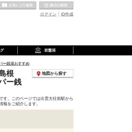
お気に入りの温泉
最近の履歴
ログイン
ID作成
グ
岩盤浴
パー銭湯おすすめ
島根
地図から探す
パー銭
です。このページでは出雲大社前駅から
情報をご紹介します。