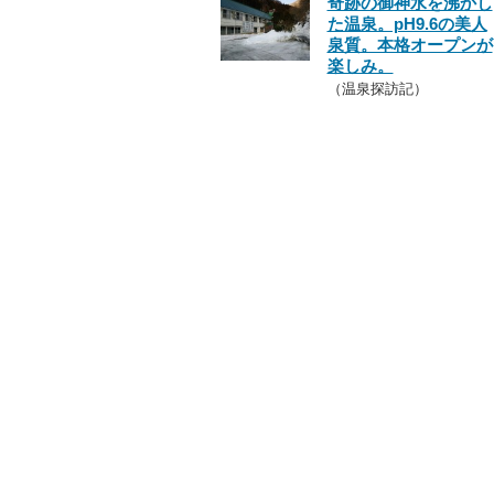
奇跡の御神水を沸かし
た温泉。pH9.6の美人
泉質。本格オープンが
楽しみ。
（温泉探訪記）