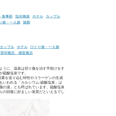
お風呂でリラックスしているか
・食事処
塩化物泉
ホテル
カップル
らこそ向き合える、大切な自分
り旅・一人旅
旅館
の本音。
そんな心のつぶやきを、湯あが
りの温まった心のまま相談でき
たら素敵ですよね。
カップル
ホテル
ひとり旅・一人旅
貸切風呂、個室風呂
ニフティ温泉の「占いベンチ」
ように、温泉は切り傷を治す手助けをす
は、そんなあなたの心のつぶや
が硫酸塩泉です。
きをプロの占い師に相談するこ
酸素を送り込む特性やコラーゲンの生成
とができるサービスです。
もいわれる「カルシウム-硫酸塩泉」は
傷の湯」とも呼ばれています。硫酸塩泉
らの回復に好ましい泉質だといえるでし
おふろパス会員様なら、この特
別なひとときを「毎月10分無
料」でご利用いただけます。