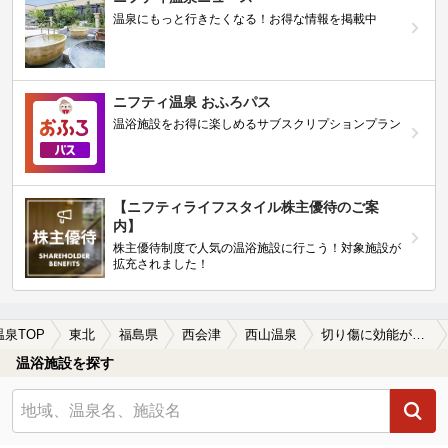
温泉にもっと行きたくなる！お得な情報を掲載中
ニフティ温泉 おふろパス
温浴施設をお得に楽しめるサブスクリプションプラン
【ニフティライフスタイル株主優待のご案
内】
株主優待制度で人気の温浴施設に行こう！対象施設が
拡充されました！
温泉TOP
東北
福島県
西会津
西山温泉
切り傷に効能がある西山温泉の温泉、日帰り温泉、スーパー銭湯おすすめ
温浴施設を探す