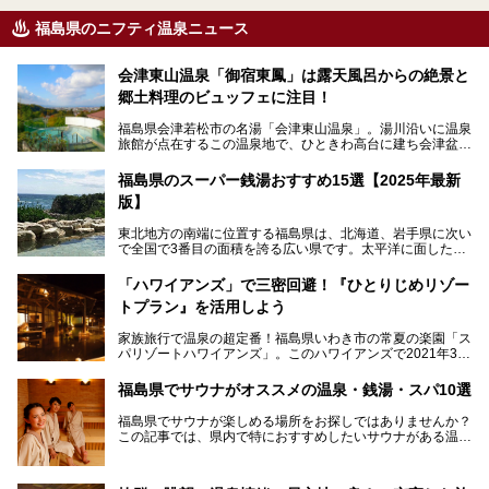
福島県のニフティ温泉ニュース
会津東山温泉「御宿東鳳」は露天風呂からの絶景と
郷土料理のビュッフェに注目！
福島県会津若松市の名湯「会津東山温泉」。湯川沿いに温泉
旅館が点在するこの温泉地で、ひときわ高台に建ち会津盆地
一望の眺望をほしいままにする絶景の宿、それがORIX HOT
ELS & RESORTSの「御宿東鳳」です。
福島県のスーパー銭湯おすすめ15選【2025年最新
版】
大浴場は「宙の湯」「棚雲の湯」の2つ。いずれも素晴らし
い開放感。ビュッフェレストラン「あがらんしょ」での会津
東北地方の南端に位置する福島県は、北海道、岩手県に次い
の郷土料理など夕朝食の美味しさも評判。人気のこのお宿の
で全国で3番目の面積を誇る広い県です。太平洋に面した
過ごし方を徹底紹介いたします。
「浜通り」から、南北に阿武隈川が流れ水田や果樹園が広が
る「中通り」、磐梯山や猪苗代湖、五色沼、尾瀬湿原などが
───
「ハワイアンズ」で三密回避！『ひとりじめリゾー
ある「会津地方」まで、変化に富んだ自然を楽しめるのが魅
提供元：オリックス・ホテルマネジメント株式会社【PR】
トプラン』を活用しよう
力です。
この記事は会津東山温泉 御宿東鳳のPR記事です。
東京から新幹線なら1時間半、車でも3時間程度とアクセス
家族旅行で温泉の超定番！福島県いわき市の常夏の楽園「ス
も良好で、首都圏からの週末旅行先としても人気の福島県。
パリゾートハワイアンズ」。このハワイアンズで2021年3月
そんな福島県でチェックしておきたい、評判のスーパー銭湯
25日より「ひとりじめリゾートプラン第2弾」として「かぞ
をピックアップしました。
く温泉編」をスタートしました。
福島県でサウナがオススメの温泉・銭湯・スパ10選
子供と一緒に安心して温泉に行きたい、そんな方にお役立ち
福島県でサウナが楽しめる場所をお探しではありませんか？
のこのプランをはじめとして、ハワイアンズの「ひとりじめ
この記事では、県内で特におすすめしたいサウナがある温泉
リゾートプラン」の魅力をご紹介します。
や銭湯、スパを厳選してご紹介！
「サウナで思いっきり汗をかいてスッキリしたい！」