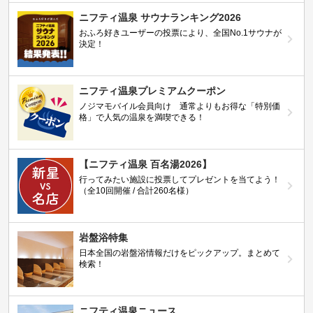
ニフティ温泉 サウナランキング2026
おふろ好きユーザーの投票により、全国No.1サウナが
決定！
ニフティ温泉プレミアムクーポン
ノジマモバイル会員向け 通常よりもお得な「特別価
格」で人気の温泉を満喫できる！
【ニフティ温泉 百名湯2026】
行ってみたい施設に投票してプレゼントを当てよう！
（全10回開催 / 合計260名様）
岩盤浴特集
日本全国の岩盤浴情報だけをピックアップ。まとめて
検索！
ニフティ温泉ニュース