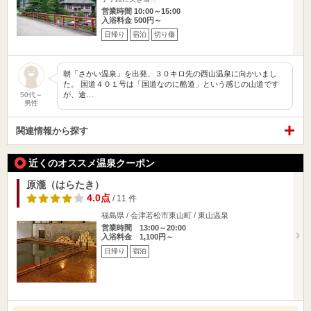
営業時間 10:00～15:00
入浴料金 500円～
日帰り
宿泊
切り傷
朝「さかい温泉」を出発、３０キロ先の西山温泉に向かいまし
た。 国道４０１号は「国道なのに酷道」という感じの山道です
が、途…
50代～
男性
関連情報から探す
近くのオススメ温泉クーポン
原瀧（はらたき）
4.0点
/ 11 件
福島県 / 会津若松市東山町 / 東山温泉
営業時間 13:00～20:00
入浴料金 1,100円～
日帰り
宿泊