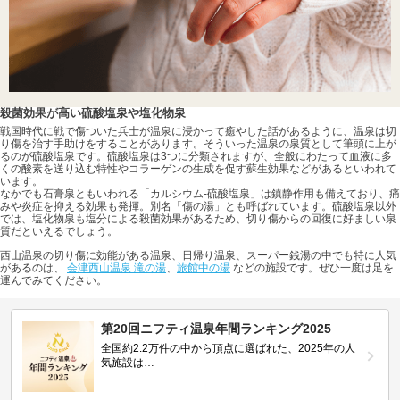
殺菌効果が高い硫酸塩泉や塩化物泉
戦国時代に戦で傷ついた兵士が温泉に浸かって癒やした話があるように、温泉は切
り傷を治す手助けをすることがあります。そういった温泉の泉質として筆頭に上が
るのが硫酸塩泉です。硫酸塩泉は3つに分類されますが、全般にわたって血液に多
くの酸素を送り込む特性やコラーゲンの生成を促す蘇生効果などがあるといわれて
います。
なかでも石膏泉ともいわれる「カルシウム-硫酸塩泉」は鎮静作用も備えており、痛
みや炎症を抑える効果も発揮。別名「傷の湯」とも呼ばれています。硫酸塩泉以外
では、塩化物泉も塩分による殺菌効果があるため、切り傷からの回復に好ましい泉
質だといえるでしょう。
西山温泉の切り傷に効能がある温泉、日帰り温泉、スーパー銭湯の中でも特に人気
があるのは、
会津西山温泉 滝の湯
、
旅館中の湯
などの施設です。ぜひ一度は足を
運んでみてください。
第20回ニフティ温泉年間ランキング2025
全国約2.2万件の中から頂点に選ばれた、2025年の人
気施設は…