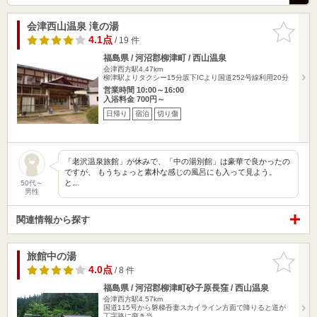
会津西山温泉 滝の湯
お気に入
りに追加
4.1点
/ 19 件
福島県 / 河沼郡柳津町 / 西山温泉
会津西方駅4.47km
柳津駅よりタクシー15分坂下ICより国道252号線利用20分
営業時間 10:00～16:00
入浴料金 700円～
日帰り
宿泊
切り傷
「老沢温泉旅館」が休みで、「中の湯別館」は豪華で良かったの
ですが、 もうちょっと素朴な感じの風呂にも入って見よう。
と…
50代～
男性
関連情報から探す
旅館中の湯
お気に入
りに追加
4.0点
/ 8 件
福島県 / 河沼郡柳津町砂子原長窪 / 西山温泉
会津西方駅4.57km
国道115号から磐梯吾妻スカイライン方面で降りると道が
丁字路に突き当…