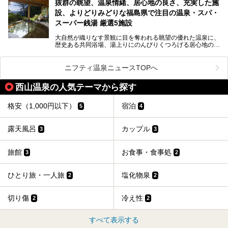
抜群の眺望、温泉情緒、居心地の良さ、充実した施
「最近疲れが溜まってる。リフレッシュできる場所ないか
な？」
設、よりどりみどりな福島県で注目の温泉・スパ・
そんな方は、ぜひサウナに足を運んでみてくださいね。
スーパー銭湯 厳選5施設
大自然が織りなす景観に目を奪われる眺望の優れた温泉に、
歴史ある共同浴場、湯上りにのんびりくつろげる居心地のい
い温泉やさまざまなニーズに応えてくれる施設充実度の高い
スーパー銭湯など、多種多様な温浴施設が割拠する福島県。
今回は、そんな福島県にある温浴施設のなかから、筆者が
ニフティ温泉ニュースTOPへ
「一度訪ねてみたい」と気になっている魅力的な施設を5件
ピックアップして紹介します。
西山温泉の人気テーマから探す
※2021/07/21時点の情報です。
格安（1,000円以下）
宿泊
5
4
露天風呂
カップル
3
3
旅館
お食事・食事処
3
2
ひとり旅・一人旅
塩化物泉
2
2
切り傷
冷え性
2
2
すべて表示する