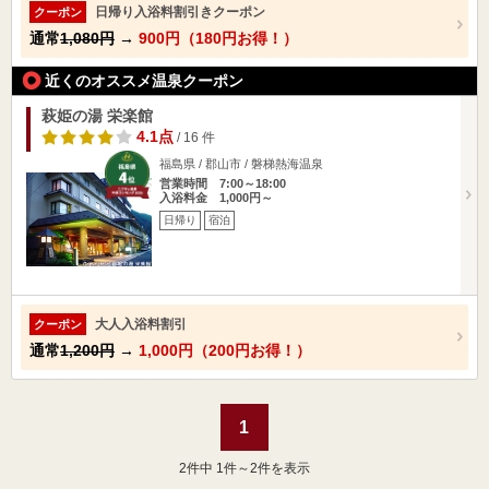
日帰り入浴料割引きクーポン
クーポン
通常
1,080円
→
900円（180円お得！）
近くのオススメ温泉クーポン
萩姫の湯 栄楽館
4.1点
/ 16 件
福島県 / 郡山市 / 磐梯熱海温泉
営業時間 7:00～18:00
入浴料金 1,000円～
日帰り
宿泊
大人入浴料割引
クーポン
通常
1,200円
→
1,000円（200円お得！）
1
2
件中 1件～2件を表示