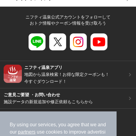
ニフティ温泉公式アカウントをフォローして
おトク情報やクーポン情報を受け取ろう
ニフティ温泉アプリ
地図から温泉検索！お得な限定クーポンも！
今すぐダウンロード！
ご意見ご要望 ・お問い合わせ
施設データの新規追加や修正依頼もこちらから
スマートフォン
/
PC
加盟店募集（資料請求）
広告出稿のご案内
By using our services, you agree that we and
our
partners
use cookies to improve advertisi
利用規約
ライフスタイルMEMBERS+規約