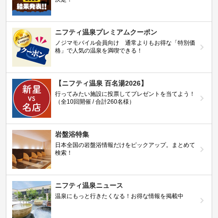
ニフティ温泉プレミアムクーポン
ノジマモバイル会員向け 通常よりもお得な「特別価
格」で人気の温泉を満喫できる！
【ニフティ温泉 百名湯2026】
行ってみたい施設に投票してプレゼントを当てよう！
（全10回開催 / 合計260名様）
岩盤浴特集
日本全国の岩盤浴情報だけをピックアップ。まとめて
検索！
ニフティ温泉ニュース
温泉にもっと行きたくなる！お得な情報を掲載中