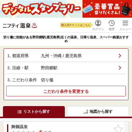
購入済チケットはこちら
ログイン
履歴
メニュー
切り傷に効能がある野田郷駅(鹿児島県)近くの温泉、日帰り温泉、スーパー銭湯おすす
め
1. 都道府県
九州・沖縄 / 鹿児島県
2. 沿線・駅
野田郷駅
3. こだわり条件
切り傷
こだわり条件を変更する
リストから探す
地図から探す
舞鶴温泉
お気に入
りに追加