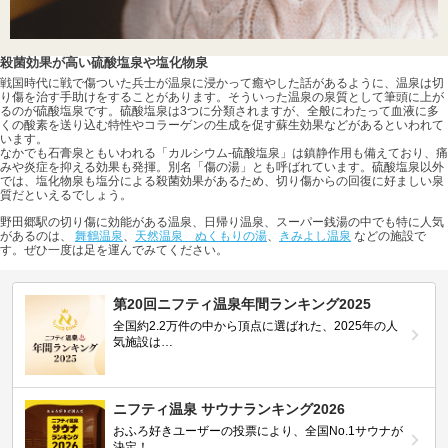
殺菌効果が高い硫酸塩泉や塩化物泉
戦国時代に戦で傷ついた兵士が温泉に浸かって癒やした話があるように、温泉は切
り傷を治す手助けをすることがあります。そういった温泉の泉質として筆頭に上が
るのが硫酸塩泉です。硫酸塩泉は3つに分類されますが、全般にわたって血液に多
くの酸素を送り込む特性やコラーゲンの生成を促す蘇生効果などがあるといわれて
います。
なかでも石膏泉ともいわれる「カルシウム-硫酸塩泉」は鎮静作用も備えており、痛
みや炎症を抑える効果も発揮。別名「傷の湯」とも呼ばれています。硫酸塩泉以外
では、塩化物泉も塩分による殺菌効果があるため、切り傷からの回復に好ましい泉
質だといえるでしょう。
野田郷駅の切り傷に効能がある温泉、日帰り温泉、スーパー銭湯の中でも特に人気
があるのは、
舞鶴温泉
、
天然温泉 ぬくもりの湯
、
きみよし温泉
などの施設で
す。ぜひ一度は足を運んでみてください。
第20回ニフティ温泉年間ランキング2025
全国約2.2万件の中から頂点に選ばれた、2025年の人
気施設は…
ニフティ温泉 サウナランキング2026
おふろ好きユーザーの投票により、全国No.1サウナが
決定！