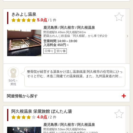
きみよし温泉
お気に入
りに追加
5.0点
/ 1 件
鹿児島県 / 阿久根市 / 阿久根温泉
野田郷駅8.46km
阿久根駅592m
肥薩おれんじ鉄道線「阿久根駅」から車で約2分
営業時間 14:00～19:00
入浴料金 450円～
日帰り
切り傷
整骨院が経営する源泉かけ流し温泉銭湯 阿久根市の住宅街にひっ
そりと佇む、木造二階建ての温泉銭湯。また、九州温泉道の対…
50代～
男性
関連情報から探す
阿久根温泉 栄屋旅館 ぼんたん湯
お気に入
りに追加
4.0点
/ 2 件
鹿児島県 / 阿久根市 / 阿久根温泉
野田郷駅8.53km
阿久根駅906m
阿久根駅より徒歩10分串木野ICより50分