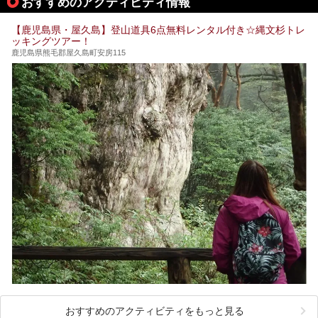
おすすめのアクティビティ情報
筆者自身、閉館中もボランティア作業や取材等で数回現地へ
【鹿児島県・屋久島】登山道具6点無料レンタル付き☆縄文杉トレ
乗り込みましたが、今回もオープン前日から初日にかけて現
ッキングツアー！
地訪問。リニューアルした浴室・最新情報を中心に、以前と
の相違点や注意事項などを詳細レビューします。
鹿児島県熊毛郡屋久島町安房115
おすすめのアクティビティをもっと見る