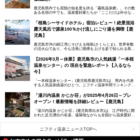
験上、穴場中の穴場と言っても決して過言ではありません。
鹿児島県内でも屈指の知名度を誇る「霧島温泉郷」。その数
今回は「ちくりん温泉」の家族風呂・大衆風呂・宿泊施設に
ある名宿の中でも、温泉愛好家たちが「ここだけは外せな
ついて、徹底レビューします！
い」と熱い視線を送るのが「霧島湯之谷山荘（以下：湯之谷
山荘）」です。
「桜島シーサイドホテル」宿泊レビュー！絶景混浴
露天風呂で源泉100％かけ流しにごり湯を満喫【鹿
最大の魅力は、ここでしか体験できない絶妙なバランスの
「自噴混合泉」。今回は、その極上の湯を心ゆくまで堪能す
児島】
べく宿泊し、実際に感じたお湯のちからと宿の魅力を詳しく
レポートします。
鹿児島市沖の錦江湾にそびえる桜島(さくらじま)。世界有数
の活火山であり、今も活発に噴煙を上げる姿で知られる島で
また、気軽に立ち寄りたい方のための「日帰り入浴情報」も
す。「桜島シーサイドホテル」は桜島の南端付近に佇むリゾ
併せて解説。温泉マニアをも唸らせる“生きたお湯”の正体に
ートホテル。最大の魅力が、錦江湾に面した絶景混浴露天風
【2026年3月～休業】鹿児島市の人気銭湯「一本桜
迫ります。
呂でしょう。源泉100％かけ流しのにごり湯は、多くの温泉
温泉センター」の 現在を緊急レポート【入るなら
ファンを魅了する存在です。
今】
今回筆者自ら宿泊。桜島シーサイドホテルの“温泉”はじめ、
食事やアクセスなど詳細レビューします。
「一本桜温泉センター」(鹿児島県鹿児島市)は、県内を代表
する人気温泉銭湯のひとつ。ニフティ温泉年間ランキング2
025では、鹿児島県総合第4位を獲得。年中無休かつ24時間
営業なので、就寝前の入浴や寝起き一番の朝湯など利便性が
「湯川内温泉 かじか荘」が2025年4月26日～プレ
抜群！ 多くの常連客やファンでいつも賑わっています。し
オープン！最新情報を詳細レビュー【鹿児島】
かし建物の老朽化に伴い、2026年2月28日24時をもって休
業。現在の施設を取り壊し・同じ場所に新築するため、再開
「湯川内温泉 かじか荘」(鹿児島県出水市)は、江戸時代に開
は約2年後を予定しています。
かれた足元湧出の名湯。遠隔地ながらも全国から温泉愛好家
が訪れ、温泉ファンなら一度は入ってみたい憧れの温泉とも
今回は2025年の年末に訪問・現地体験し、一本桜温泉セン
いえる存在です。2023年にいったん閉館しましたが、その
ターの“現在”を緊急レポートします！
後経営が変わり、復旧作業を実施。2025年4月26日に日帰
ニフティ温泉ニュースTOPへ
り入浴施設としてプレオープンしました。