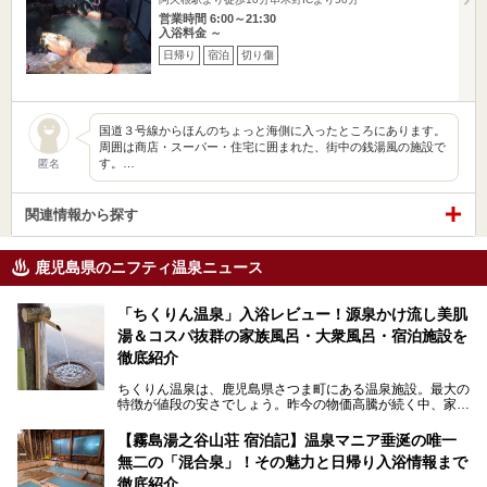
営業時間 6:00～21:30
入浴料金 ～
日帰り
宿泊
切り傷
国道３号線からほんのちょっと海側に入ったところにあります。
周囲は商店・スーパー・住宅に囲まれた、街中の銭湯風の施設で
す。…
匿名
関連情報から探す
鹿児島県のニフティ温泉ニュース
「ちくりん温泉」入浴レビュー！源泉かけ流し美肌
湯＆コスパ抜群の家族風呂・大衆風呂・宿泊施設を
徹底紹介
ちくりん温泉は、鹿児島県さつま町にある温泉施設。最大の
特徴が値段の安さでしょう。昨今の物価高騰が続く中、家族
風呂1室1時間900円・大衆風呂大人1人300円、宿泊大人1人
4,000円～、と驚くべき価格を維持。
【霧島湯之谷山荘 宿泊記】温泉マニア垂涎の唯一
無二の「混合泉」！その魅力と日帰り入浴情報まで
さらに、源泉100％かけ流しのツルツル美肌湯を堪能できる
点にも注目すべき。30年以上全国の温泉を巡った筆者の経
徹底紹介