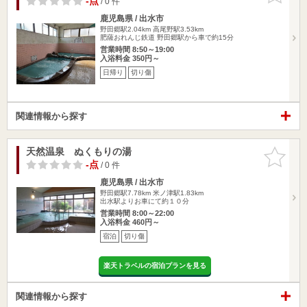
-点
/ 0 件
鹿児島県 / 出水市
野田郷駅2.04km
高尾野駅3.53km
肥薩おれんじ鉄道 野田郷駅から車で約15分
営業時間 8:50～19:00
入浴料金 350円～
日帰り
切り傷
関連情報から探す
天然温泉 ぬくもりの湯
お気に入
りに追加
-点
/ 0 件
鹿児島県 / 出水市
野田郷駅7.78km
米ノ津駅1.83km
出水駅よりお車にて約１０分
営業時間 8:00～22:00
入浴料金 460円～
宿泊
切り傷
楽天トラベルの宿泊プランを見る
関連情報から探す