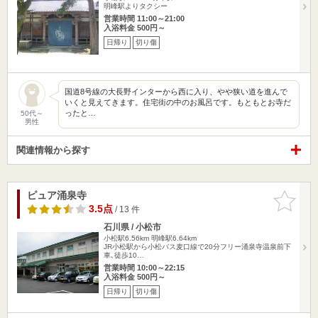
明峰駅よりタクシー
営業時間 11:00～21:00
入浴料金 500円～
日帰り
切り傷
国道8号線の大長野インターから西に入り、やや狭い道を進んで
いくと見えてきます。住宅街の中のお風呂です。もともとお寺だ
ったと…
50代～
男性
関連情報から探す
ピュア涌泉寺
お気に入
りに追加
3.5点
/ 13 件
石川県 / 小松市
小松駅6.56km
明峰駅6.64km
JR小松駅から小松バス麦口線で20分フリー涌泉寺温泉前下
車､徒歩10…
営業時間 10:00～22:15
入浴料金 500円～
日帰り
切り傷