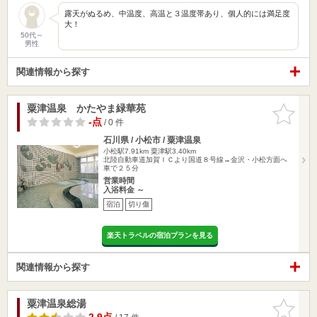
露天がぬるめ、中温度、高温と３温度帯あり、個人的には満足度
大！
50代～
男性
関連情報から探す
粟津温泉 かたやま緑華苑
お気に入
りに追加
-点
/ 0 件
石川県 / 小松市 / 粟津温泉
小松駅7.91km
粟津駅3.40km
北陸自動車道加賀ＩＣより国道８号線→金沢・小松方面へ
車で２５分
営業時間
入浴料金 ～
宿泊
切り傷
楽天トラベルの宿泊プランを見る
関連情報から探す
粟津温泉総湯
お気に入
りに追加