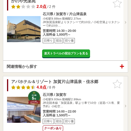
かのや光楽苑
お気に入
りに追加
2.0点
/ 2 件
石川県 / 加賀市 / 片山津温泉
小松駅9.88km
動橋駅2.37km
JR加賀温泉駅よりタクシーで約10分／小松空港よりタクシ
ーで約10分…
営業時間 14:30～20:00
入浴料金 1,000円～
日帰り
宿泊
切り傷
楽天トラベルの宿泊プランを見る
関連情報から探す
アパホテル＆リゾート 加賀片山津温泉・佳水郷
お気に入
りに追加
4.8点
/ 8 件
石川県 / 加賀市
小松駅9.93km
動橋駅2.99km
JR北陸本線「加賀温泉」駅より車で10分（送迎バス有、要
予約）小松空…
営業時間 14:00～22:00
入浴料金 1,500円～
日帰り
宿泊
切り傷
クーポンあり