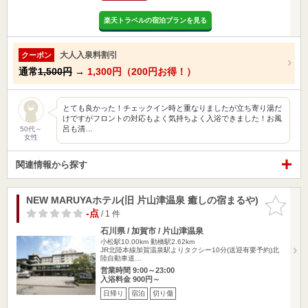
楽天トラベルの宿泊プランを見る
大人入泉料割引
クーポン
通常
1,500円
→
1,300円（200円お得！）
とても良かった！チェックイン時と重なりましたが立ち寄り湯だ
けですがフロントの対応もよく気持ちよく入浴できました！お風
呂も清…
50代～
女性
関連情報から探す
NEW MARUYAホテル(旧 片山津温泉 癒しの宿まるや)
お気に入
りに追加
-点
/ 1 件
石川県 / 加賀市 / 片山津温泉
小松駅10.00km
動橋駅2.62km
JR北陸本線加賀温泉駅よりタクシー10分(送迎有要予約)北
陸自動車道…
営業時間 9:00～23:00
入浴料金 900円～
日帰り
宿泊
切り傷