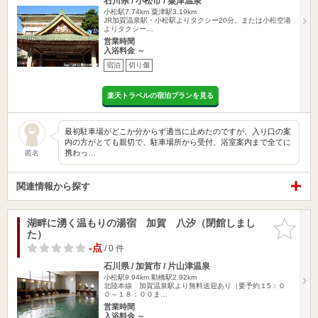
石川県 / 小松市 / 粟津温泉
小松駅7.74km
粟津駅3.19km
JR加賀温泉駅・小松駅よりタクシー20分。または小松空港
よりタクシー…
営業時間
入浴料金 ～
宿泊
切り傷
楽天トラベルの宿泊プランを見る
最初駐車場がどこか分からず適当に止めたのですが、入り口の案
内の方がとても親切で、駐車場所から受付、浴室案内まで全てに
携わっ…
匿名
関連情報から探す
湖畔に湧く温もりの湯宿 加賀 八汐（閉館しまし
お気に入
た）
りに追加
-点
/ 0 件
石川県 / 加賀市 / 片山津温泉
小松駅9.94km
動橋駅2.92km
北陸本線 加賀温泉駅より無料送迎あり（要予約１5：０
０～１８：００ま…
営業時間
入浴料金 ～