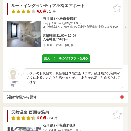
ルートイングランティア小松エアポート
お気に入
りに追加
4.0点
/ 1 件
石川県 / 小松市長崎町
小松駅2.64km
明峰駅2.92km
JR小松駅より3.7km 車で7分北陸自動車道小松ICより500
m、…
営業時間 11:00～20:00
入浴料金 550円～
日帰り
宿泊
切り傷
楽天トラベルの宿泊プランを見る
ホテルのお風呂で、風呂場は３階にあります。勧進帳の安宅関が
近くにあることからと思いますが、「あたかの湯」と命名されて
います…
～10代
男性
関連情報から探す
天然温泉 西圓寺温泉
お気に入
りに追加
4.8点
/ 24 件
石川県 / 小松市野田町
小松駅4.00km
明峰駅1.61km