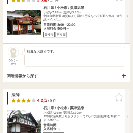
2.9点
/ 17 件
石川県 / 小松市 / 粟津温泉
小松駅7.93km
粟津駅3.35km
北陸自動車道 加賀ICより国道8号線を小松方面へ進み、8号
線バイパス…
営業時間 8:00～22:00
入浴料金 500円～
日帰り
切り傷
綺麗なお風呂です。
50代～
男性
関連情報から探す
法師
お気に入
りに追加
4.2点
/ 5 件
石川県 / 小松市 / 粟津温泉
小松駅7.93km
粟津駅3.39km
JR加賀温泉駅よりおタクシーで15分北陸自動車道 加賀IC
より25分…
営業時間
入浴料金 ～