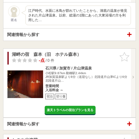
江戸時代、水面に水鳥が群れていたことから、湖底の温泉が発見
された片山津温泉。以前、総湯の1階にあった大衆浴場の方を利
用した…
匿名
関連情報から探す
湖畔の宿 森本（旧 ホテル森本）
お気に入
りに追加
-点
/ 0 件
石川県 / 加賀市 / 片山津温泉
小松駅9.87km
動橋駅2.44km
JR加賀温泉駅より8分（送迎なし）北陸道片山津ICより6分
北陸道片山…
営業時間
入浴料金 ～
宿泊
切り傷
楽天トラベルの宿泊プランを見る
関連情報から探す