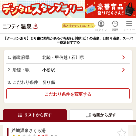
購入済チケットはこちら
ログイン
履歴
メニュー
【クーポンあり】切り傷に効能がある小松駅(石川県)近くの温泉、日帰り温泉、スーパ
ー銭湯おすすめ
1. 都道府県
北陸・甲信越 / 石川県
2. 沿線・駅
小松駅
3. こだわり条件
切り傷
こだわり条件を変更する
リストから探す
地図から探す
芦城温泉さくら湯
お気に入
りに追加