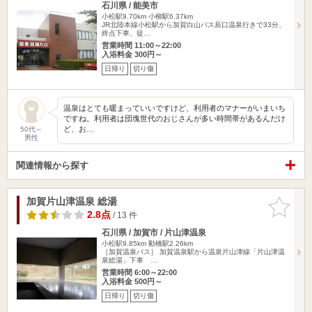
石川県 / 能美市
小松駅9.70km
小柳駅6.37km
JR北陸本線小松駅から加賀白山バス辰口温泉行きで33分、
終点下車、徒…
営業時間 11:00～22:00
入浴料金 300円～
日帰り
切り傷
温泉はとても暖まっていいですけど、利用者のマナーがいまいち
ですね。利用者は団塊世代のおじさんが多い時間帯があるんだけ
ど、お…
50代～
男性
関連情報から探す
加賀片山津温泉 総湯
お気に入
りに追加
2.8点
/ 13 件
石川県 / 加賀市 / 片山津温泉
小松駅9.85km
動橋駅2.26km
［加賀温泉バス］ 加賀温泉駅から温泉片山津線「片山津温
泉総湯」下車 …
営業時間 6:00～22:00
入浴料金 500円～
日帰り
切り傷