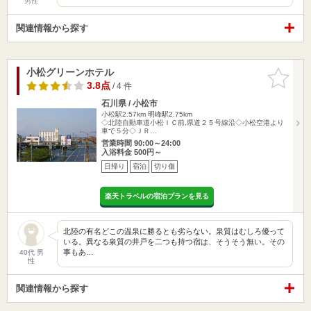
男性
関連情報から探す
小松グリーンホテル
お気に入
りに追加
3.8点
/ 4 件
石川県 / 小松市
小松駅2.57km
明峰駅2.75km
◇北陸自動車道小松ＩＣ前,県道２５号線沿◇小松空港より
車で５分◇ＪＲ…
営業時間 90:00～24:00
入浴料金 500円～
日帰り
宿泊
切り傷
楽天トラベルの宿泊プランを見る
北陸の有名どこの温泉に勝るとも劣らない。泉質はむしろ優って
いる。異なる泉質の井戸を二つも持つ宿は、そうそう無い。その
事もあ…
40代 男
性
関連情報から探す