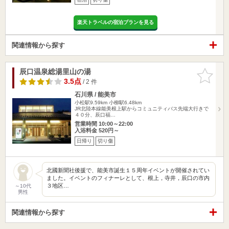
楽天トラベルの宿泊プランを見る
関連情報から探す
辰口温泉総湯里山の湯
お気に入
りに追加
3.5点
/ 2 件
石川県 / 能美市
小松駅9.59km
小柳駅6.48km
JR北陸本線能美根上駅からコミュニティバス先端大行きで
４０分、辰口福…
営業時間 10:00～22:00
入浴料金 520円～
日帰り
切り傷
北國新聞社後援で、能美市誕生１５周年イベントが開催されてい
ました。イベントのフィナーレとして、根上，寺井，辰口の市内
３地区…
～10代
男性
関連情報から探す