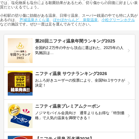
では、塩化物泉も塩分による殺菌効果があるため、切り傷からの回復に好ましい泉
質だといえるでしょう。
小松駅の切り傷に効能がある温泉、日帰り温泉、スーパー銭湯の中でも特に人気が
あるのは、
芦城温泉さくら湯
、
ぽかぽからんど 泉龍温泉
、
小松グリーンホテル
などの施設です。ぜひ一度は足を運んでみてください。
第20回ニフティ温泉年間ランキング2025
全国約2.2万件の中から頂点に選ばれた、2025年の人
気施設は…
ニフティ温泉 サウナランキング2026
おふろ好きユーザーの投票により、全国No.1サウナが
決定！
ニフティ温泉プレミアムクーポン
ノジマモバイル会員向け 通常よりもお得な「特別価
格」で人気の温泉を満喫できる！
【ニフティ温泉 百名湯2026】