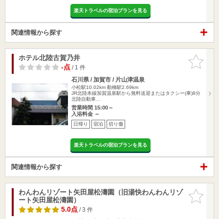
楽天トラベルの宿泊プランを見る
関連情報から探す
ホテル北陸古賀乃井
お気に入
りに追加
-点
/ 1 件
石川県 / 加賀市 / 片山津温泉
小松駅10.02km
動橋駅2.69km
JR北陸本線加賀温泉駅から無料送迎またはタクシー(車)8分
北陸自動車…
営業時間 15:00～
入浴料金 ～
日帰り
宿泊
切り傷
楽天トラベルの宿泊プランを見る
関連情報から探す
わんわんリゾート矢田屋松濤園（旧湯快わんわんリゾ
お気に入
ート矢田屋松濤園）
りに追加
5.0点
/ 3 件