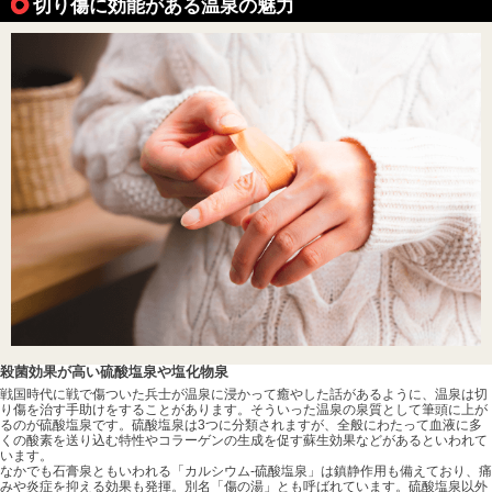
切り傷に効能がある温泉の魅力
殺菌効果が高い硫酸塩泉や塩化物泉
戦国時代に戦で傷ついた兵士が温泉に浸かって癒やした話があるように、温泉は切
り傷を治す手助けをすることがあります。そういった温泉の泉質として筆頭に上が
るのが硫酸塩泉です。硫酸塩泉は3つに分類されますが、全般にわたって血液に多
くの酸素を送り込む特性やコラーゲンの生成を促す蘇生効果などがあるといわれて
います。
なかでも石膏泉ともいわれる「カルシウム-硫酸塩泉」は鎮静作用も備えており、痛
みや炎症を抑える効果も発揮。別名「傷の湯」とも呼ばれています。硫酸塩泉以外