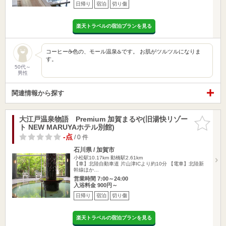
日帰り
宿泊
切り傷
楽天トラベルの宿泊プランを見る
コーヒー☕️色の、モール温泉♨️です。 お肌がツルツルになりま
す。
50代～
男性
関連情報から探す
大江戸温泉物語 Premium 加賀まるや(旧湯快リゾー
お気に入
ト NEW MARUYAホテル別館)
りに追加
-点
/ 0 件
石川県 / 加賀市
小松駅10.17km
動橋駅2.61km
【車】北陸自動車道 片山津ICより約10分 【電車】北陸新
幹線ほか…
営業時間 7:00～24:00
入浴料金 900円～
日帰り
宿泊
切り傷
楽天トラベルの宿泊プランを見る