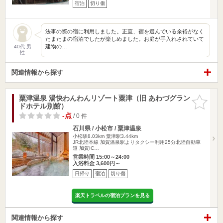
宿泊
切り傷
法事の際の宿に利用しました。正直、宿を選んでいる余裕がなく
たまたまの宿泊でしたが楽しめました。お庭が手入れされていて
建物の…
40代 男
性
関連情報から探す
粟津温泉 湯快わんわんリゾート粟津（旧 あわづグラン
お気に入
ドホテル別館）
りに追加
-点
/ 0 件
石川県 / 小松市 / 粟津温泉
小松駅8.03km
粟津駅3.44km
JR北陸本線 加賀温泉駅よりタクシー利用25分北陸自動車
道 加賀IC…
営業時間 15:00～24:00
入浴料金 3,600円～
日帰り
宿泊
切り傷
楽天トラベルの宿泊プランを見る
関連情報から探す