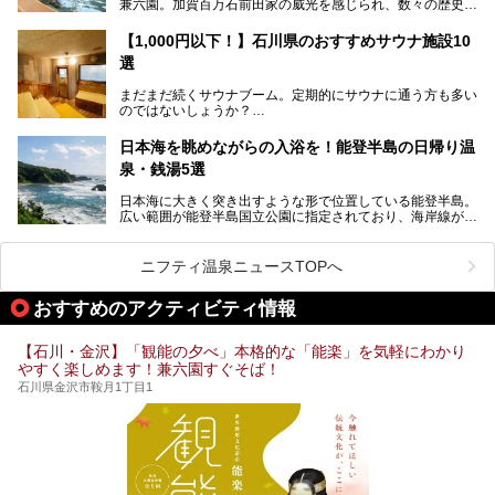
兼六園。加賀百万石前田家の威光を感じられ、数々の歴史的
りましたよ！
です。
な建造物がある金沢城公園など、名所旧跡が多い金沢エリ
ア。国内でも特に人気の観光地の1つです。北陸新幹線で東
「加賀温泉郷フェス 2017」が石川県・山代温泉の瑠璃光を
【1,000円以下！】石川県のおすすめサウナ施設10
京から約2時間30分と、首都圏からアクセスしやすい立地も
全館貸し切って開催！
選
魅力ですね。
金沢市郊外には湯涌温泉や深谷温泉などの良質な温泉があ
まさかの温泉旅館でフェス！ライブの後は温泉に入って泊ま
まだまだ続くサウナブーム。定期的にサウナに通う方も多い
り、観光に加えて温泉もぜひ楽しみたいところ。金沢エリア
れちゃう！なんということでしょう！！
のではないしょうか？
でおすすめのスーパー銭湯をご紹介します。
加賀温泉郷フェス2017についてまとめます！
今回はそんなサウナによく行く人もこれから楽しむ人も格安
日本海を眺めながらの入浴を！能登半島の日帰り温
で楽しめるサウナを紹介します。
泉・銭湯5選
街中でアクセス抜群のところや、温泉とともに楽しめる施設
日本海に大きく突き出すような形で位置している能登半島。
など、種類豊富ですよ。
広い範囲が能登半島国立公園に指定されており、海岸線が作
り出す美しい景観が楽しめる景勝地です。
今回の記事では石川県にある1,000円以下のおすすめサウナ
車で行くのがオススメですが、ドライブの際にぜひ一緒に楽
施設を紹介します。
しんでいただきたいのが温泉です。絶景を眺めながらつかる
ニフティ温泉ニュースTOPへ
温泉は最高ですよ！ 今回はそんな能登の温泉を5つご紹介
します。
おすすめのアクティビティ情報
【石川・金沢】「観能の夕べ」本格的な「能楽」を気軽にわかり
やすく楽しめます！兼六園すぐそば！
石川県金沢市鞍月1丁目1