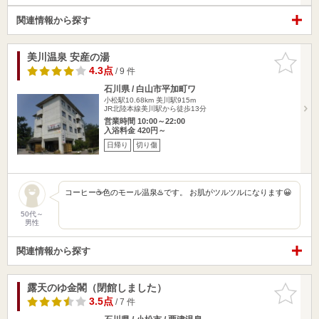
関連情報から探す
美川温泉 安産の湯
お気に入
りに追加
4.3点
/ 9 件
石川県 / 白山市平加町ワ
小松駅10.68km
美川駅915m
JR北陸本線美川駅から徒歩13分
営業時間 10:00～22:00
入浴料金 420円～
日帰り
切り傷
コーヒー☕️色のモール温泉♨️です。 お肌がツルツルになります😀
50代～
男性
関連情報から探す
露天のゆ金閣（閉館しました）
お気に入
りに追加
3.5点
/ 7 件