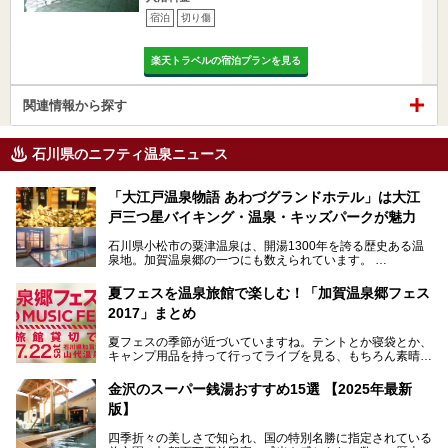
宿泊
切り傷
楽天トラベルの宿泊プランを見る
関連情報から探す
石川県のニフティ温泉ニュース
「大江戸温泉物語 あわづグランドホテル」は大江
戸三つ星バイキング・温泉・キッズパークが魅力
石川県小松市の粟津温泉は、開湯1300年を誇る歴史ある温
泉地。加賀温泉郷の一つにも数えられています。
その粟津温泉に建つ「大江戸温泉物語 あわづグランドホテ
夏フェスを温泉旅館で楽しむ！「加賀温泉郷フェス
ル」（以下、あわづグランドホテル）は客室数97室のホテ
2017」まとめ
ルで、昨年2024年12月に露天風呂を新設。充実したキッズ
パークはファミリー層に大人気を博しています。さらに今年
夏フェスの季節が近づいていますね。テントとか寝袋とか、
2025年7月からは「大江戸三つ星バイキング」がスタート！
キャンプ用品を持って行ってライブを見る、もちろん素晴ら
しい１日になることでしょう。
この話題のホテルを取材してきたのでさっそく紹介します。
金沢のスーパー銭湯おすすめ15選 【2025年最新
いやでもね、暑いし汗や砂埃でドロドロになるしうるさくて
───
版】
夜は寝られないし、若い時はそういうのが良かったんですけ
提供元：大江戸温泉物語ホテルズ＆リゾーツ株式会社【P
どね。かつての千代の富士なみに体力の限界を感じてる昨
R】
四季折々の美しさで知られ、国の特別名勝に指定されている
今、もうちょっと気楽なフェスはないかな、と探してたらあ
この記事は大江戸温泉物語 あわづグランドホテルのPR記事