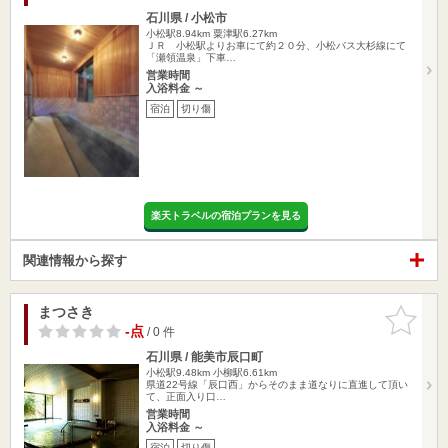
石川県 / 小松市
小松駅8.94km
粟津駅6.27km
ＪＲ 小松駅よりお車にて約２０分、小松バス大杉線にて
「瀬領温泉」下車…
営業時間
入浴料金 ～
宿泊
切り傷
楽天トラベルの宿泊プランを見る
関連情報から探す
まつさき
お気に入
りに追加
-点
/ 0 件
石川県 / 能美市辰口町
小松駅9.48km
小柳駅6.61km
県道22号線「辰口西」からそのまま道なりに直進して頂い
て、正面入り口…
営業時間
入浴料金 ～
宿泊
切り傷