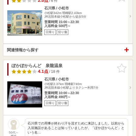
2.0点
/ 6 件
石川県 / 小松市
小松駅342m
明峰駅2.43km
JR北陸本線小松駅から徒歩5分
営業時間 15:00～22:30
入浴料金 500円～
日帰り
切り傷
関連情報から探す
ぽかぽからんど 泉龍温泉
お気に入
りに追加
4.1点
/ 18 件
石川県 / 小松市
小松駅2.37km
明峰駅740m
JR北陸本線小松駅よりタクシー利用7分
営業時間 10:00～22:30
入浴料金 490円～
日帰り
切り傷
石川県での用事が終わり汗を流すために来訪しました。以前から
入浴施設があることは知っていましたが、「ぽかぽからんど」と
いう名…
50代～