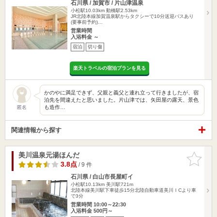
石川県 / 加賀市 / 片山津温泉
小松駅10.03km
動橋駅2.53km
JR北陸本線加賀温泉駅からタクシーで10分送迎バスあり
(要事前予約)…
営業時間
入浴料金 ～
宿泊
切り傷
楽天トラベルの宿泊プランを見る
かのやに満足できず、父親と義父と連れ立って行きましたが、宿
泊先を間違えたと思いました。片山津では、矢田屋の露天、景色
も造作…
匿名
関連情報から探す
美川温泉元湯ほんだ
お気に入
りに追加
3.8点
/ 9 件
石川県 / 白山市長屋町イ
小松駅10.13km
美川駅721m
北陸本線美川駅下車徒歩15分北陸自動車道美川ＩCより車
で3分
営業時間 10:00～22:30
入浴料金 500円～