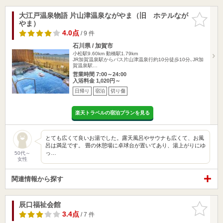
大江戸温泉物語 片山津温泉ながやま（旧 ホテルなが
お気に入
やま）
りに追加
4.0点
/ 9 件
石川県 / 加賀市
小松駅9.60km
動橋駅1.79km
JR加賀温泉駅からバス片山津温泉行約10分徒歩10分､JR加
賀温泉駅…
営業時間 7:00～24:00
入浴料金 1,020円～
日帰り
宿泊
切り傷
楽天トラベルの宿泊プランを見る
とても広くて良いお湯でした。露天風呂やサウナも広くて、お風
呂は満足です。 畳の休憩場に卓球台が置いてあり、湯上がりにゆ
っ…
50代～
女性
関連情報から探す
辰口福祉会館
お気に入
りに追加
3.4点
/ 7 件