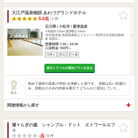
大江戸温泉物語 あわづグランドホテル
お気に入
りに追加
5.0点
/ 1 件
石川県 / 小松市 / 粟津温泉
小松駅8.03km
粟津駅3.44km
JR北陸本線 加賀温泉駅よりタクシー利用25分北陸自動車
道 加賀IC…
営業時間 7:00～24:00
入浴料金 700円～
日帰り
宿泊
切り傷
楽天トラベルの宿泊プランを見る
初めて湯快の温泉♪\7800♪を体験した宿です。 本館は広い内湯の
み、別館は小さめの内湯＆露天で どちらかに宿泊していた…
匿名
関連情報から探す
瀬々らぎの森 シャンブル・ドット エトワールエフ
お気に入
ェ
りに追加
-点
/ 0 件