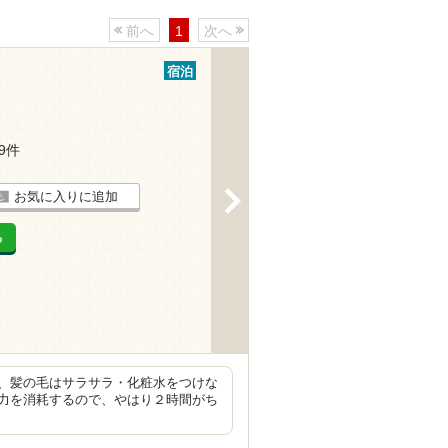
前へ
1
次へ
宿泊
19件
>
お気に入りに追加
る
、髪の毛はサラサラ・化粧水をつけな
力を消耗するので、やはり２時間がち