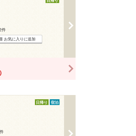
日帰り
>
12件
お気に入りに追加
>
！）
日帰り
宿泊
1件
>