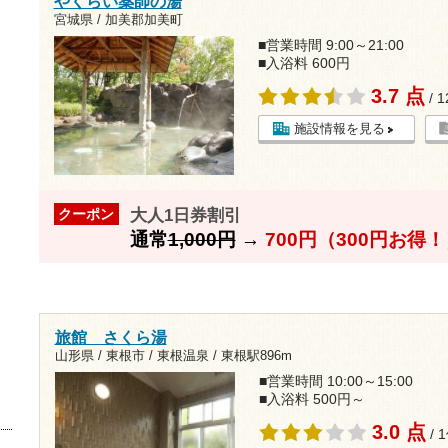
やくらい薬師の湯
宮城県 / 加美郡加美町
■営業時間 9:00～21:00
■入浴料 600円
3.7 点
/ 
施設情報を見る
大人1日券割引
クーポン
通常
1,000円
→
700円（300円お得
旅館 さくら湯
山形県 / 東根市 / 東根温泉 /
東根駅896m
■営業時間 10:00～15:00
■入浴料 500円～
3.0 点
/ 