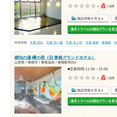
- 点
/ 0件
施設情報を見る
楽天トラベルの宿泊プランを見
関連情報
天童 宿泊
天童 切り傷
天童 冷え性
天童 旅館
東根駅
琥珀の湯 欅の宿（旧 東根グランドホテル）
山形県 / 東根市 / 東根温泉 /
東根駅952m
■営業時間 11:00～15:00
- 点
/ 0件
施設情報を見る
楽天トラベルの宿泊プランを見