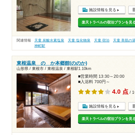
施設情報を見る
楽天トラベルの宿泊プランを見
関連情報
天童 炭酸水素塩泉
天童 塩化物泉
天童 宿泊
天童 美肌の
神町駅
東根温泉 のゝか本郷館(ののか)
山形県 / 東根市 / 東根温泉 /
東根駅1.10km
■営業時間 13:30～20:00
■入浴料 700円～
4.0 点
/ 
施設情報を見る
楽天トラベルの宿泊プランを見