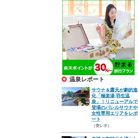
温泉レポート
サウナ＆露天が劇的進
化「極楽湯 羽生温
泉」！リニューアルで
登場のバレルサウナや
女性専用エリアをレポ
ート
（突レポ）