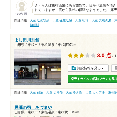
さくらんぼ東根温泉にある旅館で、日帰り温泉を頂き
れていますが、底から供給の循環なようでした。 露
～10代 男性
関連情報
天童 塩化物泉
天童 硫酸塩泉
天童 宿泊
天童 美肌の湯
神町駅
よし田川別館
山形県 / 東根市 / 東根温泉 /
東根駅974m
3.0 点
/ 
施設情報を見る
楽天トラベルの宿泊プランを見
関連情報
天童 宿泊
天童 切り傷
天童 冷え性
天童 カップル
東根
民謡の宿 あづまや
山形県 / 東根市 / 東根温泉 /
東根駅1.04km