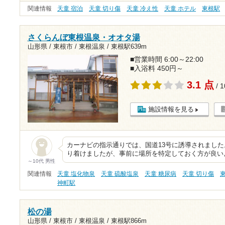
関連情報
天童 宿泊
天童 切り傷
天童 冷え性
天童 ホテル
東根駅
さくらんぼ東根温泉・オオタ湯
山形県 / 東根市 / 東根温泉 /
東根駅639m
■営業時間 6:00～22:00
■入浴料 450円～
3.1 点
/ 
施設情報を見る
カーナビの指示通りでは、国道13号に誘導されまし
り着けましたが、事前に場所を特定しておく方が良い
～10代 男性
関連情報
天童 塩化物泉
天童 硫酸塩泉
天童 糖尿病
天童 切り傷
神町駅
松の湯
山形県 / 東根市 / 東根温泉 /
東根駅866m