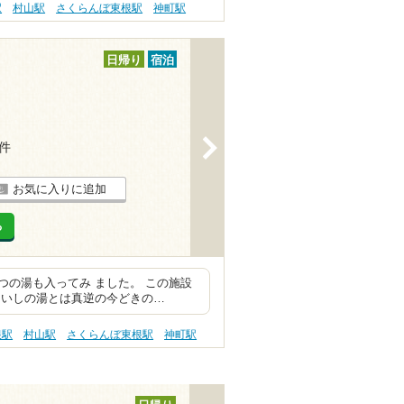
駅
村山駅
さくらんぼ東根駅
神町駅
日帰り
宿泊
>
5件
お気に入りに追加
る
の湯も入ってみ ました。 この施設
 いしの湯とは真逆の今どきの…
根駅
村山駅
さくらんぼ東根駅
神町駅