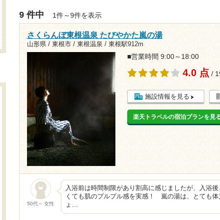
9 件中
1件～9件を表示
さくらんぼ東根温泉 たびやかた嵐の湯
山形県 / 東根市 / 東根温泉 /
東根駅912m
■営業時間 9:00～18:00
4.0 点
/ 
施設情報を見る
楽天トラベルの宿泊プランを見
入浴前は時間制限があり割高に感じましたが、入浴後
くても肌のプルプル感を実感！ 嵐の湯は、とても体
50代～ 女性
ょ…