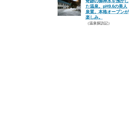
奇跡の御神水を沸かし
た温泉。pH9.6の美人
泉質。本格オープンが
楽しみ。
（温泉探訪記）