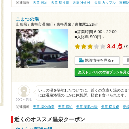
関連情報
天童 宿泊
天童 切り傷
天童 冷え性
天童 カップル
東根
こまつの湯
山形県 / 東根市温泉町 / 東根温泉 /
東根駅1.21km
■営業時間 6:00～22:00
■入浴料 500円～
3.4 点
/ 
施設情報を見る
楽天トラベルの宿泊プランを見
いしの湯を堪能したついでに、近くの立寄り湯のこまつ
には温泉浴場のほかに休憩所、軽食も食べられます。
50代～ 男性
関連情報
天童 塩化物泉
天童 宿泊
天童 美肌の湯
天童 切り傷
東
近くのオススメ温泉クーポン