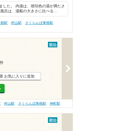
ました。 内湯は、琥珀色の湯が満たさ
天風呂は、湯船の大きさに比べる…
東根駅
村山駅
さくらんぼ東根駅
宿泊
1件
>
お気に入りに追加
る
駅
村山駅
さくらんぼ東根駅
神町駅
宿泊