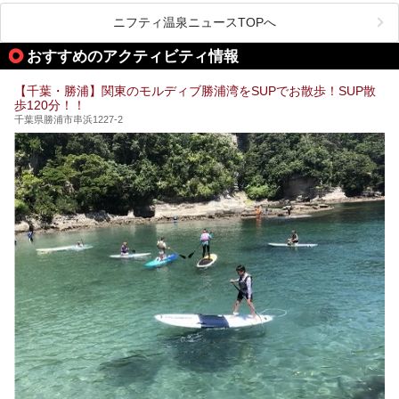
県で生まれ、千葉県で育ち、つい最近まで千葉在住だった私
がお勧めする、一度は入るべき千葉の温泉・スパ34選をま
ニフティ温泉ニュースTOPへ
とめました。
おすすめのアクティビティ情報
【千葉・勝浦】関東のモルディブ勝浦湾をSUPでお散歩！SUP散
歩120分！！
千葉県勝浦市串浜1227-2