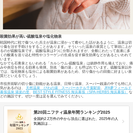
殺菌効果が高い硫酸塩泉や塩化物泉
戦国時代に戦で傷ついた兵士が温泉に浸かって癒やした話があるように、温泉は切
り傷を治す手助けをすることがあります。そういった温泉の泉質として筆頭に上が
るのが硫酸塩泉です。硫酸塩泉は3つに分類されますが、全般にわたって血液に多
くの酸素を送り込む特性やコラーゲンの生成を促す蘇生効果などがあるといわれて
います。
なかでも石膏泉ともいわれる「カルシウム-硫酸塩泉」は鎮静作用も備えており、痛
みや炎症を抑える効果も発揮。別名「傷の湯」とも呼ばれています。硫酸塩泉以外
では、塩化物泉も塩分による殺菌効果があるため、切り傷からの回復に好ましい泉
質だといえるでしょう。
市役所前駅の切り傷に効能がある温泉、日帰り温泉、スーパー銭湯の中でも特に人
気があるのは、
天然温泉 びわの湯 スーパーホテル千葉駅前
、
JFA夢フィールド
幕張温泉 湯楽の里
、
BEST STYLE FITNESS 海浜幕張（SPA-HERBS 海浜幕張）
な
どの施設です。ぜひ一度は足を運んでみてください。
第20回ニフティ温泉年間ランキング2025
全国約2.2万件の中から頂点に選ばれた、2025年の人
気施設は…