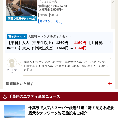
「ちはら台中央…
営業時間 9:00～24:00
入浴料金 1,000円～
日帰り
切り傷
電子チケットあり
入館料＋レンタルタオルセット
電子チケット
【平日】大人（中学生以上）
1360円
→
1160円
【土日祝、
8/8~16】大人（中学生以上）
1560円
→
1360円
綺麗なお風呂でよかったです！天然温泉もあっていい感じです。
日替わりのお風呂もあって何回も楽しめると思いました。訪問し
た日は…
20代 女
性
関連情報から探す
千葉県のニフティ温泉ニュース
千葉県で人気のスーパー銭湯21選！海の見える絶景
露天やテレワーク対応施設もご紹介