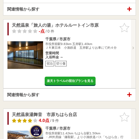
関連情報から探す
天然温泉「旅人の湯」ホテルルートイン市原
お気に入
りに追加
-点
/ 0 件
千葉県 / 市原市
市役所前駅9.83km
五井駅1.40km
ＪＲ東日本 小湊鉄道 五井駅よりお車にて約４分
営業時間
入浴料金 ～
宿泊
切り傷
楽天トラベルの宿泊プランを見る
関連情報から探す
天然温泉湯舞音 市原ちはら台店
お気に入
りに追加
4.0点
/ 9 件
千葉県 / 市原市
市役所前駅11.42km
ちはら台駅1.50km
・JR外房線「鎌取駅」より小湊鉄道バス「ちはら台」行