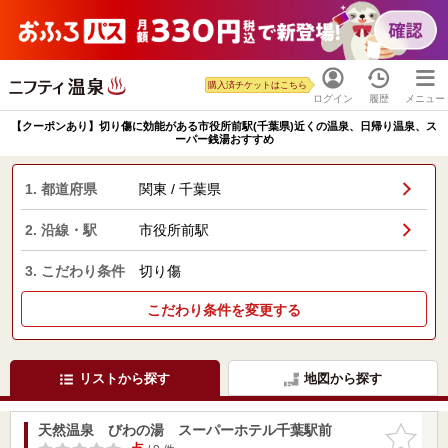
購入済チケットはこちら
ログイン
履歴
メニュー
【クーポンあり】切り傷に効能がある市役所前駅(千葉県)近くの温泉、日帰り温泉、ス
ーパー銭湯おすすめ
1. 都道府県
関東 / 千葉県
2. 沿線・駅
市役所前駅
3. こだわり条件
切り傷
こだわり条件を変更する
リストから探す
地図から探す
天然温泉 びわの湯 スーパーホテル千葉駅前
お気に入
りに追加