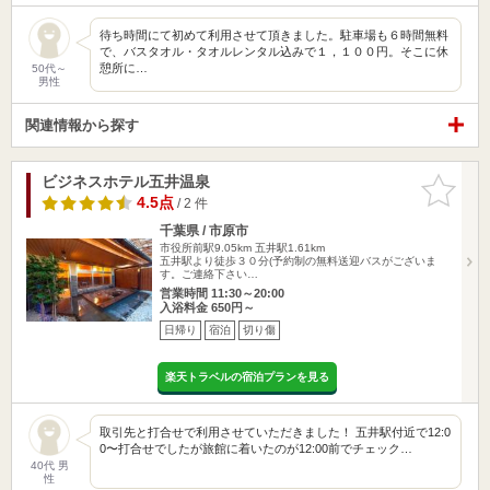
待ち時間にて初めて利用させて頂きました。駐車場も６時間無料
で、バスタオル・タオルレンタル込みで１，１００円。そこに休
憩所に…
50代～
男性
関連情報から探す
ビジネスホテル五井温泉
お気に入
りに追加
4.5点
/ 2 件
千葉県 / 市原市
市役所前駅9.05km
五井駅1.61km
五井駅より徒歩３０分(予約制の無料送迎バスがございま
す。ご連絡下さい…
営業時間 11:30～20:00
入浴料金 650円～
日帰り
宿泊
切り傷
楽天トラベルの宿泊プランを見る
取引先と打合せで利用させていただきました！ 五井駅付近で12:0
0〜打合せでしたが旅館に着いたのが12:00前でチェック…
40代 男
性