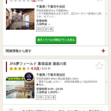
-点
/ 0 件
千葉県 / 千葉市中央区
市役所前駅951m
千葉駅98m
ＪＲ千葉駅西改札を出て右手、北口ロータリー側 駅から約
２分。セブンイ…
営業時間
入浴料金 ～
宿泊
切り傷
楽天トラベルの宿泊プランを見る
関連情報から探す
JFA夢フィールド 幕張温泉 湯楽の里
お気に入
りに追加
4.3点
/ 424 件
千葉県 / 千葉市美浜区
市役所前駅6.99km
海浜幕張駅1.34km
＜電車でお越しの方＞ JR海浜幕張駅より徒歩約20分
◆海浜…
営業時間 9:00～24:00
入浴料金 1,300円～
日帰り
切り傷