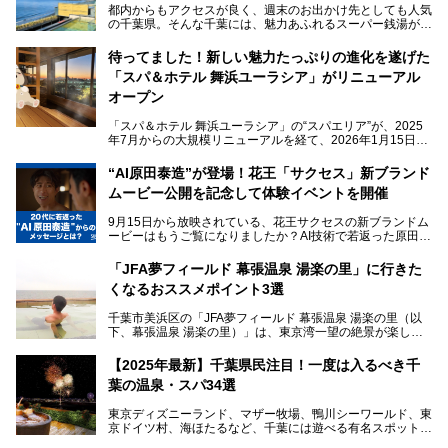
都内からもアクセスが良く、週末のお出かけ先としても人気
の千葉県。そんな千葉には、魅力あふれるスーパー銭湯がた
くさんあります。
待ってました！新しい魅力たっぷりの進化を遂げた
「サウナでしっかりととのいたい」「海が見える絶景で非日
「スパ＆ホテル 舞浜ユーラシア」がリニューアル
常を味わいたい」「子連れでも気兼ねなく1日過ごした
い」。
オープン
そんな多様なニーズに応える施設が揃っているため、その日
「スパ＆ホテル 舞浜ユーラシア」の“スパエリア”が、2025
の目的に合った施設がきっと見つかるはずです。
年7月からの大規模リニューアルを経て、2026年1月15日
（木）に再オープン！
さらに最近では、24時間営業で深夜まで滞在できる施設
“AI原田泰造”が登場！花王「サクセス」新ブランド
や、テレワーク・コワーキングスペースを備えた仕事もでき
新設エリアや生まれ変わった浴場・サウナの魅力を、人気キ
るスパも増えており、ただの入浴施設にとどまらない進化を
ムービー公開を記念して体験イベントを開催
ャラクター「ユーラシわん」と一緒にご紹介します。必見の
遂げています。
マル秘情報がたっぷり。ぜひチェックしてみてください！
9月15日から放映されている、花王サクセスの新ブランドム
───
本記事では、人気スーパー銭湯から絶景施設、コワーキング
ービーはもうご覧になりましたか？AI技術で若返った原田泰
提供元：SPA＆HOTEL舞浜ユーラシア【PR】
スペースや休憩スペースが充実した施設、子連れファミリー
造さんが登場して、“前を向くチカラに”というメッセージを
この記事はSPA＆HOTEL舞浜ユーラシアのPRレポート記事
向けの施設など、目的に合わせたおすすめの施設を紹介しま
伝えるムービーです。公開を記念して、スパメッツァおおた
です。
「JFA夢フィールド 幕張温泉 湯楽の里」に行きた
す。
か竜泉寺の湯にて体験イベントを開催。花王サクセスの製品
くなるおススメポイント3選
が無料で試せるチャンスです！
千葉県でスーパー銭湯選びに困った際は、ぜひ参考にしてく
───
ださい。
千葉市美浜区の「JFA夢フィールド 幕張温泉 湯楽の里（以
提供元：花王株式会社【PR】
下、幕張温泉 湯楽の里）」は、東京湾一望の絶景が楽しめ
この記事は花王株式会社商品のPRレポート記事です。
る日帰り温泉です。
設備も天然温泉の露天風呂、サウナ、岩盤浴のほか、高濃度
【2025年最新】千葉県民注目！一度は入るべき千
炭酸泉、海の見えるお休み処や食事処、展望抜群の屋上ま
葉の温泉・スパ34選
で、年代を問わずたっぷり楽しめます。
東京ディズニーランド、マザー牧場、鴨川シーワールド、東
今回は人気のこの施設の中でも、特におススメしたい3つの
京ドイツ村、海ほたるなど、千葉には遊べる有名スポットが
ポイントについて厳選してお届けします。読めばきっと、行
たくさん。そんな千葉県は温泉・スパもすごいんです！千葉
きたくなること間違いなし！