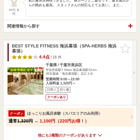
私の夏休み満喫できました。 林ポークとご飯セット。露天風呂か
らの眺めも最高。 スタッフさんの対応もとても良い。 また…
40代 女
性
関連情報から探す
BEST STYLE FITNESS 海浜幕張（SPA-HERBS 海浜
お気に入
幕張）
りに追加
4.4点
/ 16 件
千葉県 / 千葉市美浜区
市役所前駅7.56km
海浜幕張駅322m
JR京葉線「海浜幕張駅」北口３分
営業時間 9:00～22:00
入浴料金 1,320円～
日帰り
切り傷
クーポンあり
ほっこりお風呂体験（スパエリアのみ利用）
クーポン
通常
1,320円
→
1,100円（220円お得！）
他にも1種類のクーポンがあります