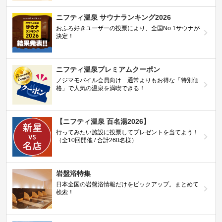
ニフティ温泉 サウナランキング2026
おふろ好きユーザーの投票により、全国No.1サウナが
決定！
ニフティ温泉プレミアムクーポン
ノジマモバイル会員向け 通常よりもお得な「特別価
格」で人気の温泉を満喫できる！
【ニフティ温泉 百名湯2026】
行ってみたい施設に投票してプレゼントを当てよう！
（全10回開催 / 合計260名様）
岩盤浴特集
日本全国の岩盤浴情報だけをピックアップ。まとめて
検索！