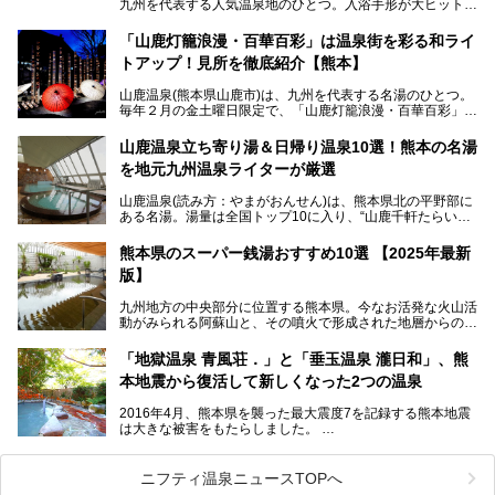
九州を代表する人気温泉地のひとつ。入浴手形が大ヒット
し、各宿の趣の異なる露天風呂をめぐることで知られていま
す。
「山鹿灯籠浪漫・百華百彩」は温泉街を彩る和ライ
トアップ！見所を徹底紹介【熊本】
中でも「耕きち(こうきち)の湯」は露天風呂を持たないもの
の、風情ある内湯を楽しめる日帰り温泉施設。自然災害によ
山鹿温泉(熊本県山鹿市)は、九州を代表する名湯のひとつ。
り一度廃業しましたが、2024年10月に営業再開。数多くの
毎年２月の金土曜日限定で、「山鹿灯籠浪漫・百華百彩」
温泉ファンに注目される名湯です。
（やまがとうろうろまん・ひゃっかひゃくさい）が開催され
ます。和傘や竹、ろうそくなどを用いて、和情緒たっぷりの
山鹿温泉立ち寄り湯＆日帰り温泉10選！熊本の名湯
ライトアップが無料で楽しめます。
を地元九州温泉ライターが厳選
今回は再開した耕きちの湯を訪問し、全浴室(男女別大浴
2025年は、2月7～8日・14～15日・21～22日・28～3月1
場・家族風呂)を徹底紹介します！
山鹿温泉(読み方：やまがおんせん)は、熊本県北の平野部に
日、の合計8日間開催。今回は地元九州在住の筆者が、その
ある名湯。湯量は全国トップ10に入り、“山鹿千軒たらいな
見所を徹底紹介。併せて、その他イベントや立ち寄り湯も併
し”と唄われる程。また、“乙女の柔肌”とも称される柔らかな
せてご紹介します。
泉質であり、お湯の良さにも定評があります。
熊本県のスーパー銭湯おすすめ10選 【2025年最新
版】
今回は地元九州の温泉ライターの私が実際に入浴した中か
ら、山鹿温泉の旅館やホテルの立ち寄り湯・日帰り入浴施
九州地方の中央部分に位置する熊本県。今なお活発な火山活
設・家族風呂の3パターンに分類し、合計10施設を厳選して
動がみられる阿蘇山と、その噴火で形成された地層からの湧
ご紹介。ぜひ、湯めぐりの参考にして下さいね！
水が多くあることから「火の国」「水の国」とも呼ばれま
す。
「地獄温泉 青風荘．」と「垂玉温泉 瀧日和」、熊
そんな熊本県は、県内の至るところから温泉が湧いている温
本地震から復活して新しくなった2つの温泉
泉県でもあります。山鹿温泉、玉名温泉、黒川温泉、人吉温
泉など有名な温泉地だけでなく、市街地にも天然温泉が湧き
2016年4月、熊本県を襲った最大震度7を記録する熊本地震
出すスーパー銭湯が豊富です。なかでも注目のスーパー銭湯
は大きな被害をもたらしました。
をピックアップしました。
阿蘇山麓の南阿蘇村の「地獄温泉 清風荘」、そして「清風
荘」から400mほど離れた「垂玉（たるたま）温泉 山口旅
ニフティ温泉ニュースTOPへ
館」の2軒は、この地震による土砂崩れなどのために、一時