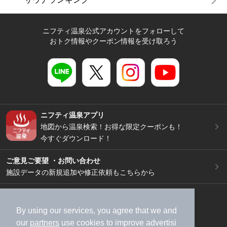
ニフティ温泉公式アカウントをフォローして
おトク情報やクーポン情報を受け取ろう
ニフティ温泉アプリ
地図から温泉検索！お得な限定クーポンも！
今すぐダウンロード！
ご意見ご要望 ・お問い合わせ
施設データの新規追加や修正依頼もこちらから
スマートフォン
/
PC
加盟店募集（資料請求）
広告出稿のご案内
By using our services, you agree that we and
our
partners
use cookies to improve advertisi
利用規約
ライフスタイルMEMBERS+規約