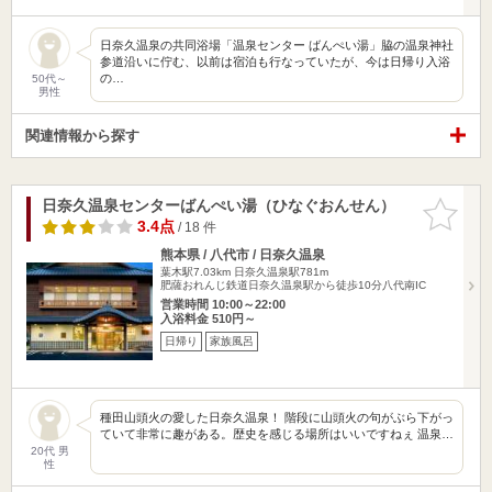
日奈久温泉の共同浴場「温泉センター ばんぺい湯」脇の温泉神社
参道沿いに佇む、以前は宿泊も行なっていたが、今は日帰り入浴
の…
50代～
男性
関連情報から探す
日奈久温泉センターばんぺい湯（ひなぐおんせん）
お気に入
りに追加
3.4点
/ 18 件
熊本県 / 八代市 / 日奈久温泉
葉木駅7.03km
日奈久温泉駅781m
肥薩おれんじ鉄道日奈久温泉駅から徒歩10分八代南IC
営業時間 10:00～22:00
入浴料金 510円～
日帰り
家族風呂
種田山頭火の愛した日奈久温泉！ 階段に山頭火の句がぶら下がっ
ていて非常に趣がある。歴史を感じる場所はいいですねぇ 温泉…
20代 男
性