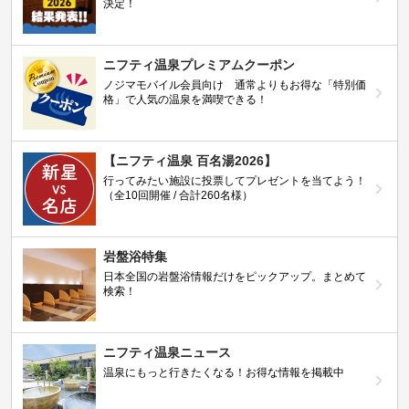
決定！
ニフティ温泉プレミアムクーポン
ノジマモバイル会員向け 通常よりもお得な「特別価
格」で人気の温泉を満喫できる！
【ニフティ温泉 百名湯2026】
行ってみたい施設に投票してプレゼントを当てよう！
（全10回開催 / 合計260名様）
岩盤浴特集
日本全国の岩盤浴情報だけをピックアップ。まとめて
検索！
ニフティ温泉ニュース
温泉にもっと行きたくなる！お得な情報を掲載中