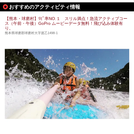
期は孤立状態に。もしかしたらこの時のニュースで、「地獄
おすすめのアクティビティ情報
温泉」と「垂玉温泉」の名前を知った人もいるかもしれませ
ん。
【熊本・球磨村】ﾘﾋﾟ率NO.１ スリル満点！急流アクティブコー
この2軒は今どうなっているのでしょうか。実は現在は「地
ス（午前・午後）GoPro ムービーデータ無料！飛び込み体験有
獄温泉 青風荘．」「垂玉温泉 瀧日和」として営業を再開し
り。
ています。2021年に現地を訪問してきましたのでレポート
します。
熊本県球磨郡球磨村大字渡乙1498-1