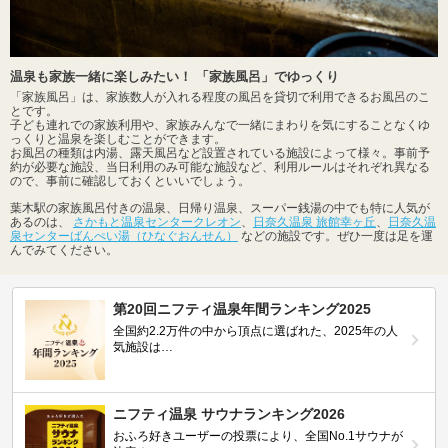
温泉も家族一緒に楽しみたい！ 「家族風呂」でゆっくり
「家族風呂」は、家族数人が入れる程度の風呂を貸切で利用できるお風呂のこ
とです。
子ども連れでの家族利用や、家族みんなで一緒にまわりを気にすることなくゆ
っくりと温泉を楽しむことができます。
お風呂の種類は内湯、露天風呂など設置されている施設によって様々。事前予
約が必要な施設、当日利用のみ可能な施設など、利用ルールはそれぞれ異なる
ので、事前に確認しておくといいでしょう。
葉木駅の家族風呂付きの温泉、日帰り温泉、スーパー銭湯の中でも特に人気が
あるのは、
さかもと温泉センタークレオン
、
日奈久温泉 旅館幸ヶ丘
、
日奈久温
泉センターばんぺい湯（ひなぐおんせん）
などの施設です。ぜひ一度は足を運
んでみてください。
第20回ニフティ温泉年間ランキング2025
全国約2.2万件の中から頂点に選ばれた、2025年の人
気施設は…
ニフティ温泉 サウナランキング2026
おふろ好きユーザーの投票により、全国No.1サウナが