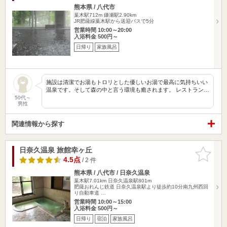
熊本県 / 八代市
葉木駅712m
鎌瀬駅2.90km
JR肥薩線葉木駅から送迎バスで5分
営業時間 10:00～20:00
入浴料金 500円～
日帰り
家族風呂
施設は清潔でお湯もトロリとした優しいお湯で最高に気持ちいい
温泉です。そして森の中と言う環境も癒されます。 レストラン…
50代～
男性
関連情報から探す
日奈久温泉 旅館幸ヶ丘
お気に入
りに追加
4.5点
/ 2 件
熊本県 / 八代市 / 日奈久温泉
葉木駅7.01km
日奈久温泉駅801m
肥薩おれんじ鉄道 日奈久温泉駅より徒歩約10分南九州西回
り自動車道 …
営業時間 10:00～15:00
入浴料金 500円～
日帰り
宿泊
家族風呂