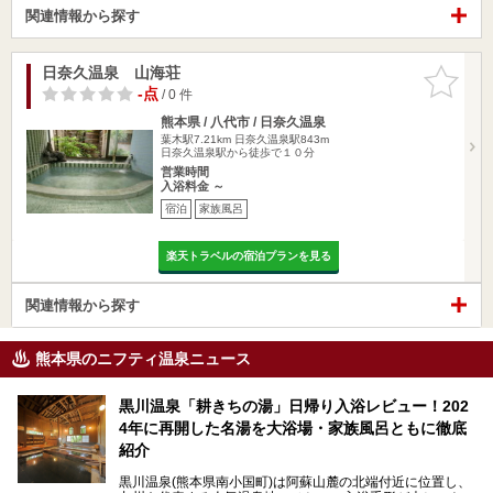
関連情報から探す
日奈久温泉 山海荘
お気に入
りに追加
-点
/ 0 件
熊本県 / 八代市 / 日奈久温泉
葉木駅7.21km
日奈久温泉駅843m
日奈久温泉駅から徒歩で１０分
営業時間
入浴料金 ～
宿泊
家族風呂
楽天トラベルの宿泊プランを見る
関連情報から探す
熊本県のニフティ温泉ニュース
黒川温泉「耕きちの湯」日帰り入浴レビュー！202
4年に再開した名湯を大浴場・家族風呂ともに徹底
紹介
黒川温泉(熊本県南小国町)は阿蘇山麓の北端付近に位置し、