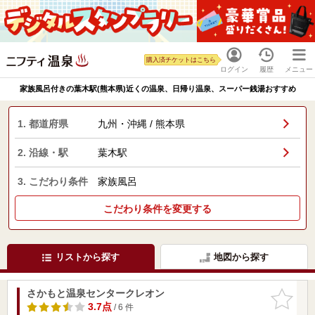
購入済チケットはこちら
ログイン
履歴
メニュー
家族風呂付きの葉木駅(熊本県)近くの温泉、日帰り温泉、スーパー銭湯おすすめ
1. 都道府県
九州・沖縄 / 熊本県
2. 沿線・駅
葉木駅
3. こだわり条件
家族風呂
こだわり条件を変更する
リストから探す
地図から探す
さかもと温泉センタークレオン
お気に入
りに追加
3.7点
/ 6 件