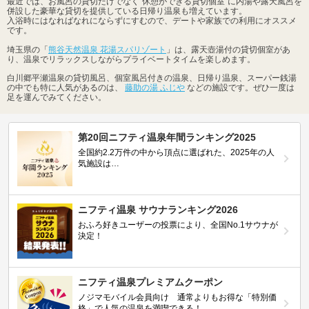
最近では、お風呂の貸切だけでなく"休憩ができる貸切個室"に内湯や露天風呂を
併設した豪華な貸切を提供している日帰り温泉も増えています。
入浴時にはなればなれにならずにすむので、デートや家族での利用にオススメ
です。
埼玉県の「
熊谷天然温泉 花湯スパリゾート
」は、露天壺湯付の貸切個室があ
り、温泉でリラックスしながらプライベートタイムを楽しめます。
白川郷平瀬温泉の貸切風呂、個室風呂付きの温泉、日帰り温泉、スーパー銭湯
の中でも特に人気があるのは、
藤助の湯 ふじや
などの施設です。ぜひ一度は
足を運んでみてください。
第20回ニフティ温泉年間ランキング2025
全国約2.2万件の中から頂点に選ばれた、2025年の人
気施設は…
ニフティ温泉 サウナランキング2026
おふろ好きユーザーの投票により、全国No.1サウナが
決定！
ニフティ温泉プレミアムクーポン
ノジマモバイル会員向け 通常よりもお得な「特別価
格」で人気の温泉を満喫できる！