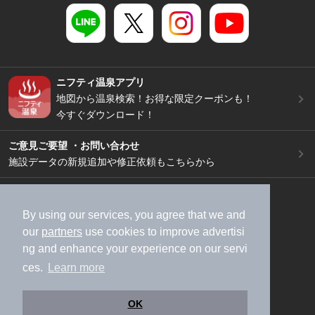
ニフティ温泉アプリ
地図から温泉検索！お得な限定クーポンも！
今すぐダウンロード！
ご意見ご要望 ・お問い合わせ
施設データの新規追加や修正依頼もこちらから
スマートフォン
/
PC
加盟店募集（資料請求）
広告出稿のご案内
By using our services, you agree that we and
our
partners
use cookies to improve advertisi
利用規約
ライフスタイルMEMBERS+規約
ng and enhance your experience on our servi
特定商取引法に基づく表記
ヘルプ
採用情報
ces.
Learn more
運営会社
個人情報保護ポリシー
©NIFTY Lifestyle Co., Ltd.
OK