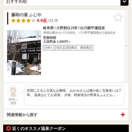
藤助の湯 ふじや
お気に入
りに追加
4.4点
/ 21 件
岐阜県 / 大野郡白川村 / 白川郷平瀬温泉
JR高山駅からバス100分、バス停平瀬温泉から徒歩1分
営業時間
入浴料金 1,000円～
日帰り
宿泊
貸切風呂、個室風呂
玄関に入ると立派なお雛様。 おかみさんは腰が低く言葉使いは丁
寧。 温泉はとても清潔。 夕食、朝食地元の野菜をふんだん…
50代～
女性
関連情報から探す
近くのオススメ温泉クーポン