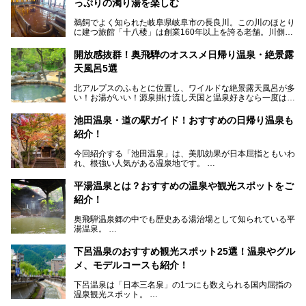
っぷりの濁り湯を楽しむ
鵜飼でよく知られた岐阜県岐阜市の長良川。この川のほとり
に建つ旅館「十八楼」は創業160年以上を誇る老舗。川側の
客室からは長良川を一望、温泉はインパクトのある赤褐色の
濁り湯で、地産地消にこだわった食事も定評があります。
開放感抜群！奥飛騨のオススメ日帰り温泉・絶景露
天風呂5選
そして大浴場は日帰り入浴もできるんですよ。泊まりでも日
帰りでも楽しめる「十八楼」を、周辺の川原町の町並みや、
北アルプスのふもとに位置し、ワイルドな絶景露天風呂が多
岐阜の手仕事に触れる旅とともに楽しんでみてはいかがでし
い！お湯がいい！源泉掛け流し天国と温泉好きなら一度は行
ょう！
きたいと思う岐阜県の奥飛騨温泉郷。
───
池田温泉・道の駅ガイド！おすすめの日帰り温泉も
「平湯温泉」「福地温泉」「新平湯温泉」「栃尾温泉」「新
提供元：岐阜県【PR】
紹介！
穂高温泉」と5つの温泉地を総称して奥飛騨温泉郷と呼びま
この記事は岐阜県のPR記事です。
すが、この中でも気軽に日帰りで楽しめる開放感抜群の露天
今回紹介する「池田温泉」は、美肌効果が日本屈指ともいわ
風呂を5ヶ所ご紹介したいと思います。いずれも素晴らしい
れ、根強い人気がある温泉地です。
温泉ですよ！
岐阜県にあり、名古屋からは日帰りで、東京や大阪からなら
温泉旅として利用することができます。
平湯温泉とは？おすすめの温泉や観光スポットをご
紹介！
池田温泉には道の駅があるなど、温泉、観光、買い物と、さ
まざまな楽しみ方が可能です。
奥飛騨温泉郷の中でも歴史ある湯治場として知られている平
そんな池田温泉の魅力を詳しく紹介していきます！
湯温泉。
岐阜県と長野県を結ぶ安房トンネルの開通以来、東京方面か
らの利用客も増え、ますます賑わいを見せています。そこで
下呂温泉のおすすめ観光スポット25選！温泉やグル
今回は、平湯温泉の観光スポットとおすすめの温泉施設を紹
メ、モデルコースも紹介！
介します。気になる温泉をぜひチェックしてみてください。
下呂温泉は「日本三名泉」の1つにも数えられる国内屈指の
温泉観光スポット。
訪れる際には美肌で知られるお湯とあわせて、当地ならでは