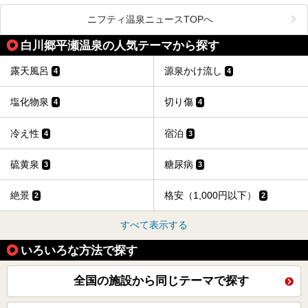
のグルメを楽しんだり、周辺にある名所にも足を伸ばしたり
したいもの。
ニフティ温泉ニュースTOPへ
本記事では、下呂温泉エリアにあるおすすめの観光スポット
白川郷平瀬温泉の人気テーマから探す
をご紹介するとともに散策する際のモデルコースもご提案。
下呂温泉観光をたっぷりとガイドします！
露天風呂
源泉かけ流し
4
4
塩化物泉
切り傷
4
4
冷え性
宿泊
4
3
硫黄泉
糖尿病
3
3
絶景
格安（1,000円以下）
2
2
すべて表示する
いろいろな方法で探す
全国の施設から同じテーマで探す