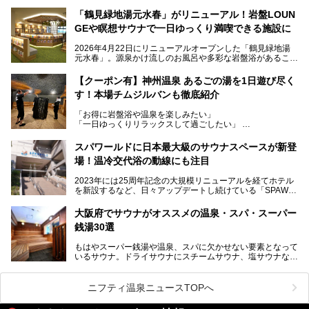
当初の計画から約5年の時を経て誕生した本施設は、温泉・
「鶴見緑地湯元水春」がリニューアル！岩盤LOUN
サウナ・岩盤浴・フィットネス・ラウンジ・レストランなど
GEや瞑想サウナで一日ゆっくり満喫できる施設に
を融合した、これまでの“水春”のイメージをさらに進化させ
た大型ウェルネス施設です。
2026年4月22日にリニューアルオープンした「鶴見緑地湯
元水春」。源泉かけ流しのお風呂や多彩な岩盤浴があること
今回はオープン前の内覧会に参加し、館内のこだわりポイン
で人気の施設ですが、リニューアルを経てこれまで以上
トを徹底取材してきました。
に“一日中くつろげる場所”としてパワーアップしています。
サウナー注目の3種のサウナや160cmの深水風呂、没入感の
【クーポン有】神州温泉 あるごの湯を1日遊び尽く
高い岩盤浴エリア、日本最大の台数を誇る最新AIフィットネ
す！本場チムジルバンも徹底紹介
今回のリニューアルでは、新たに登場した瞑想サウナをはじ
スマシンなど、見どころ満載の館内を詳しくご紹介します。
め、岩盤浴エリアや休憩スペースの充実、レストランなど、
「お得に岩盤浴や温泉を楽しみたい」
見どころが盛りだくさん。日常の疲れを癒やしたい方はもち
「一日ゆっくりリラックスして過ごしたい」
ろん、休日にゆったり過ごしたい方にもぴったりの内容とな
そんな方におすすめなのが、クーポンを使ってお得に長時間
っています。
利用できる「神州温泉 あるごの湯」です。
スパワールドに日本最大級のサウナスペースが新登
本記事では、そんなリニューアル後の注目ポイントを詳しく
場！温冷交代浴の動線にも注目
あるごの湯は、大阪府豊中市にある日帰り温浴施設で、阪急
紹介します。これから「鶴見緑地湯元水春」に訪れる方や、
宝塚線「三国駅」から徒歩約10分とアクセスも良好です。
より満足度の高い過ごし方をしたい方はぜひお読みくださ
2023年には25周年記念の大規模リニューアルを経てホテル
チムジルバン（岩盤浴）を中心に、発汗・リラックス・漫画
い。
を新設するなど、日々アップデートし続けている「SPAWO
タイムまで満喫できる長時間滞在型の施設なので、一日中ゆ
RLD HOTEL＆RESORT」（以下スパワールド）。
ったりと過ごしたいときにおすすめ。大うちわやタオルによ
そんなスパワールドが2025年11月15日（土）に、新たな浴
る迫力ある熱波パフォーマンスも毎日行われており、“とと
大阪府でサウナがオススメの温泉・スパ・スーパー
室や日本最大級140人収容の大規模サウナを携えてリニュー
のう”体験をしっかり楽しめるのもポイントです。
銭湯30選
アルオープン！浴室である4F・6Fそれぞれにリニューアル
が施されており、その総工費はなんと13.5億円！
さらに館内でくつろぐだけでなく、隣接するビルにはカラオ
もはやスーパー銭湯や温泉、スパに欠かせない要素となって
大規模リニューアルの全容を確認すべく、リニューアルプレ
ケやボウリングといった遊び場もあり、友人同士やカップル
いるサウナ。ドライサウナにスチームサウナ、塩サウナな
オープンイベントに行ってきました！今回はそのリニューア
で“遊び+癒し”の一日を過ごすのにもぴったり。
ど、いくつか異なるタイプが楽しめたり、水風呂や外気浴ス
ル部分の概要をお届けします。
ペース、ロウリュウなど、心ゆくまで楽しむためのサービス
今回は、あるごの湯を訪問し、チムジルバンやお風呂、食事
が充実した施設も多くみられます。
ニフティ温泉ニュースTOPへ
処にいたるまで魅力をたっぷり堪能してきたので、その全容
を詳しく紹介します！
今回はそんなサウナにこだわった、大阪府内のオススメ温