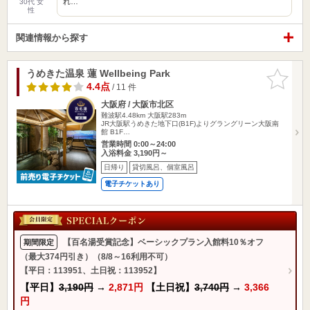
れ…
30代 女
性
関連情報から探す
うめきた温泉 蓮 Wellbeing Park
お気に入
りに追加
4.4点
/ 11 件
大阪府 / 大阪市北区
難波駅4.48km
大阪駅283m
JR大阪駅うめきた地下口(B1F)よりグラングリーン大阪南
館 B1F…
営業時間 0:00～24:00
入浴料金 3,190円～
日帰り
貸切風呂、個室風呂
電子チケットあり
【百名湯受賞記念】ベーシックプラン入館料10％オフ
期間限定
（最大374円引き）（8/8～16利用不可）
【平日：113951、土日祝：113952】
【平日】
3,190円
→
2,871円
【土日祝】
3,740円
→
3,366
円