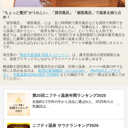
"ちょっと贅沢"がうれしい、「貸切風呂」「個室風呂」で温泉を独り占
め！
「貸切風呂」「個室風呂」とは、主に時間制で露天風呂などを貸切で利用でき
ることで、家族やカップルでの利用はもちろん、「気兼ねなく、静かにゆっく
り温泉に浸かりたい」「絶景を独り占めしたい」という方にも人気です。
最近では、お風呂の貸切だけでなく"休憩ができる貸切個室"に内湯や露天風呂を
併設した豪華な貸切を提供している日帰り温泉も増えています。
入浴時にはなればなれにならずにすむので、デートや家族での利用にオススメ
です。
埼玉県の「
熊谷天然温泉 花湯スパリゾート
」は、露天壺湯付の貸切個室があ
り、温泉でリラックスしながらプライベートタイムを楽しめます。
難波駅の貸切風呂、個室風呂付きの温泉、日帰り温泉、スーパー銭湯の中でも
特に人気があるのは、
延羽の湯 鶴橋店（のべはのゆ）
、
ANAGULA（アナグ
ラ）
、
空庭温泉OSAKA BAY TOWER
などの施設です。ぜひ一度は足を運んでみ
てください。
第20回ニフティ温泉年間ランキング2025
全国約2.2万件の中から頂点に選ばれた、2025年の人
気施設は…
ニフティ温泉 サウナランキング2026