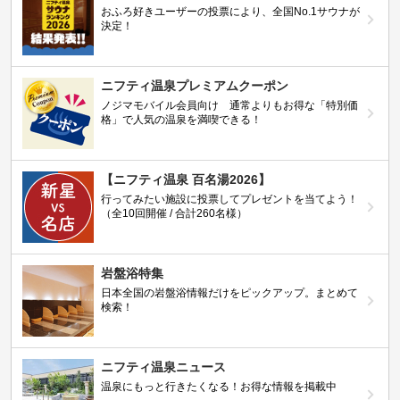
おふろ好きユーザーの投票により、全国No.1サウナが
決定！
ニフティ温泉プレミアムクーポン
ノジマモバイル会員向け 通常よりもお得な「特別価
格」で人気の温泉を満喫できる！
【ニフティ温泉 百名湯2026】
行ってみたい施設に投票してプレゼントを当てよう！
（全10回開催 / 合計260名様）
岩盤浴特集
日本全国の岩盤浴情報だけをピックアップ。まとめて
検索！
ニフティ温泉ニュース
温泉にもっと行きたくなる！お得な情報を掲載中