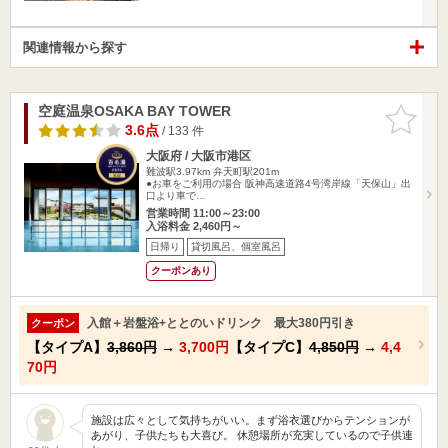
関連情報から探す
空庭温泉OSAKA BAY TOWER
お気に入
りに追加
3.6点
/ 133 件
大阪府 / 大阪市港区
難波駅3.97km
弁天町駅201m
●お車をご利用の場合 阪神高速道路4号湾岸線「天保山」出
口より車で…
営業時間 11:00～23:00
入浴料金 2,460円～
日帰り
貸切風呂、個室風呂
クーポンあり
入館＋岩盤浴+ととのいドリンク 最大380円引き
クーポン
【タイプA】
3,860円
→
3,700円
【タイプC】
4,850円
→
4,4
70円
施設は広々として気持ちがいい。まず浴衣選びからテンションが
あがり、子供たちも大喜び。 休憩場所が充実しているので子供連