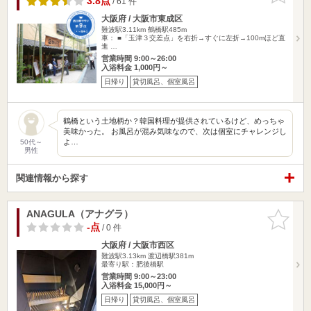
3.8点
/ 61 件
大阪府 / 大阪市東成区
難波駅3.11km
鶴橋駅485m
車： ■「玉津３交差点」を右折→すぐに左折→100mほど直
進 …
営業時間 9:00～26:00
入浴料金 1,000円～
日帰り
貸切風呂、個室風呂
鶴橋という土地柄か？韓国料理が提供されているけど、めっちゃ
美味かった。 お風呂が混み気味なので、次は個室にチャレンジし
よ…
50代～
男性
関連情報から探す
ANAGULA（アナグラ）
お気に入
りに追加
-点
/ 0 件
大阪府 / 大阪市西区
難波駅3.13km
渡辺橋駅381m
最寄り駅：肥後橋駅
営業時間 9:00～23:00
入浴料金 15,000円～
日帰り
貸切風呂、個室風呂