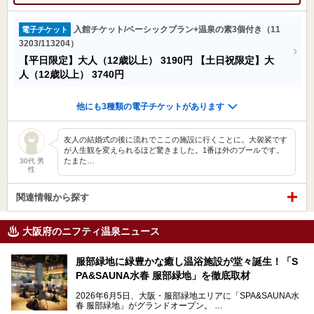
入館チケット/ベーシックプラン+温泉の素3個付き（11
電子チケット
3203/113204）
【平日限定】大人（12歳以上）
3190円
【土日祝限定】大
人（12歳以上）
3740円
他にも3種類の電子チケットがあります
友人の結婚式の後に流れでここの施設に行くことに。大袈裟です
が人生観を変えられるほど驚きました。1番は外のプールです。
たまた…
30代 男
性
関連情報から探す
大阪府のニフティ温泉ニュース
服部緑地に緑豊かな癒し温浴施設が堂々誕生！「S
PA&SAUNA水春 服部緑地」を徹底取材
2026年6月5日、大阪・服部緑地エリアに「SPA&SAUNA水
春 服部緑地」がグランドオープン。