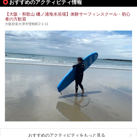
おすすめのアクティビティ情報
泉・銭湯・スパを30件紹介したいと思います！
【大阪・和歌山 磯ノ浦海水浴場】体験サーフィンスクール・初心
者の方歓迎
大阪府泉大津市曽根町2-1-11
おすすめのアクティビティをもっと見る