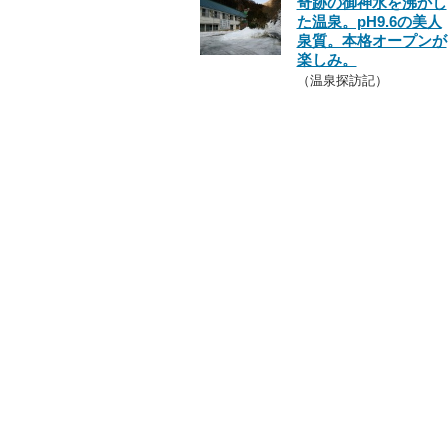
奇跡の御神水を沸かし
た温泉。pH9.6の美人
泉質。本格オープンが
楽しみ。
（温泉探訪記）