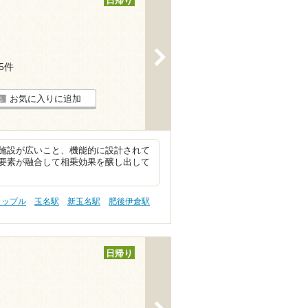
日帰り
>
25件
お気に入りに追加
施設が広いこと、機能的に設計されて
要素が融合して相乗効果を醸し出して
カップル
玉名駅
新玉名駅
肥後伊倉駅
日帰り
>