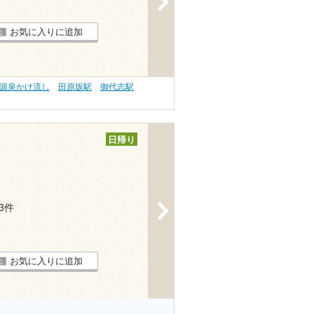
お気に入りに追加
 源泉かけ流し
田原坂駅
御代志駅
日帰り
>
13件
お気に入りに追加