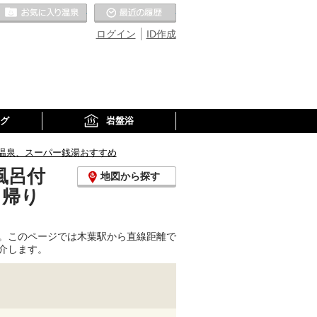
お気に入りの温泉
最近の履歴
ログイン
ID作成
グ
岩盤浴
温泉、スーパー銭湯おすすめ
風呂付
地図から探す
日帰り
。このページでは木葉駅から直線距離で
介します。