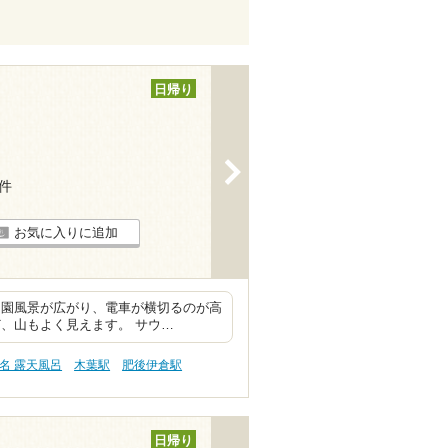
日帰り
>
4件
お気に入りに追加
田園風景が広がり、電車が横切るのが高
、山もよく見えます。 サウ…
名 露天風呂
木葉駅
肥後伊倉駅
日帰り