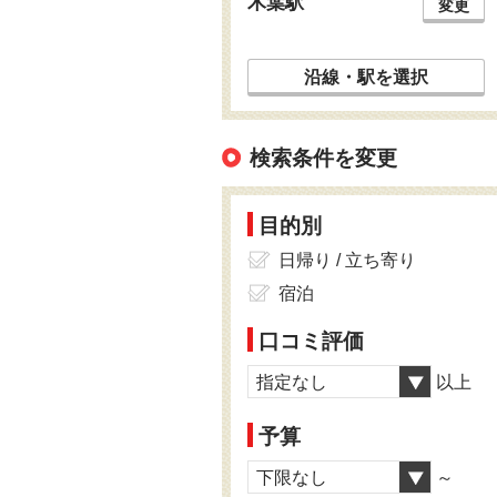
木葉駅
変更
沿線・駅を選択
検索条件を変更
目的別
日帰り / 立ち寄り
宿泊
口コミ評価
指定なし
以上
予算
下限なし
～