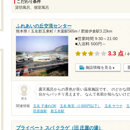
こだわり条件
貸切風呂、個室風呂
ふれあいの丘交流センター
熊本県 / 玉名郡玉東町 /
木葉駅565m
/
肥後伊倉駅3.22km
■営業時間 9:30～21:00
■入浴料 500円～
3.3 点
/ 
施設情報を見る
露天風呂からの景色が良い温泉施設です。 のどかな
台からバッチリ見えます。 なんて名前か知らないけど
匿名
関連情報
玉名 子連れOK
玉名 格安（1,000円以下）
玉名 サウナ
玉
田原坂駅
新玉名駅
プライベート スパ クラゲ（旧 庄屋の湯）