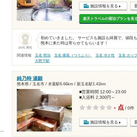
施設情報を見る
楽天トラベルの宿泊プランを見
初めていきました。 サービスも施設も綺麗で、値段
熊本に来た時は寄らせてもらいます！
20代 男性
関連情報
玉名 宿泊
玉名 痛風（つうふう）
玉名 冷え性
玉名 カッ
大野下駅
純乃時 湯願
熊本県 / 玉名市 /
木葉駅6.66km
/
新玉名駅1.41km
■営業時間 12:00～23:00
■入浴料 2,300円～
- 点
/ 0件
施設情報を見る