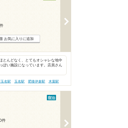
>
6件
お気に入りに追加
ほとんどなく、とてもオシャレな地中
っぽい施設になっています。店員さん
新玉名駅
玉名駅
肥後伊倉駅
木葉駅
宿泊
10件
>