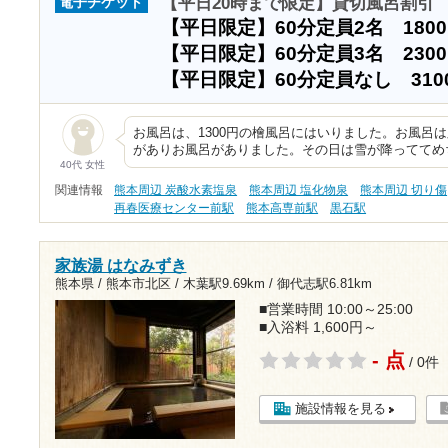
【平日20時まで限定】貸切風呂割引
電子チケット
【平日限定】60分定員2名 180
【平日限定】60分定員3名 230
【平日限定】60分定員なし 310
お風呂は、1300円の檜風呂にはいりました。お風呂
がありお風呂がありました。その日は雪が降っててめ
40代 女性
関連情報
熊本周辺 炭酸水素塩泉
熊本周辺 塩化物泉
熊本周辺 切り傷
再春医療センター前駅
熊本高専前駅
黒石駅
家族湯 はなみずき
熊本県 / 熊本市北区 /
木葉駅9.69km
/
御代志駅6.81km
■営業時間 10:00～25:00
■入浴料 1,600円～
- 点
/ 0件
施設情報を見る