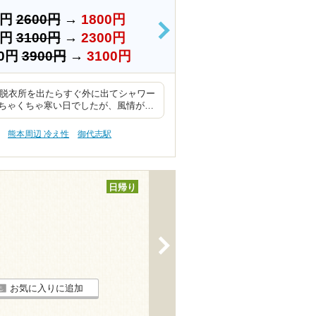
0円
2600円
→
1800円
>
0円
3100円
→
2300円
0円
3900円
→
3100円
は脱衣所を出たらすぐ外に出てシャワー
ちゃくちゃ寒い日でしたが、風情が…
熊本周辺 冷え性
御代志駅
日帰り
>
お気に入りに追加