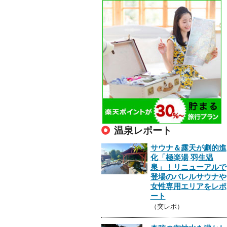
温泉レポート
サウナ＆露天が劇的進
化「極楽湯 羽生温
泉」！リニューアルで
登場のバレルサウナや
女性専用エリアをレポ
ート
（突レポ）