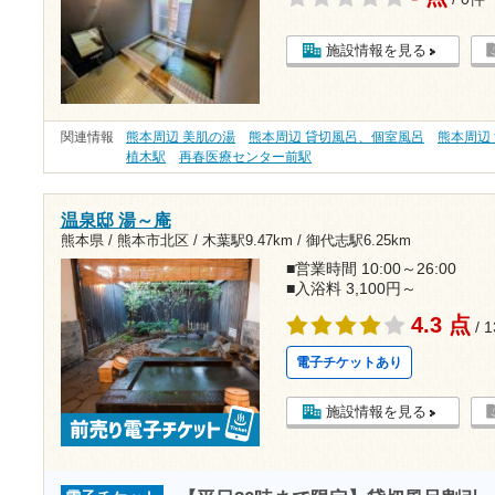
施設情報を見る
関連情報
熊本周辺 美肌の湯
熊本周辺 貸切風呂、個室風呂
熊本周辺
植木駅
再春医療センター前駅
温泉邸 湯～庵
熊本県 / 熊本市北区 /
木葉駅9.47km
/
御代志駅6.25km
■営業時間 10:00～26:00
■入浴料 3,100円～
4.3 点
/ 
電子チケットあり
施設情報を見る