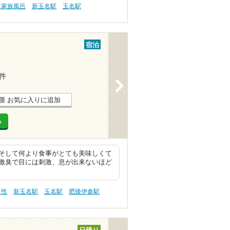
 家族風呂
新玉名駅
玉名駅
宿泊
3件
>
お気に入りに追加
る
そして何より食事がとても美味しくて
激臭で目には刺激、息が出来ないほど
え性
新玉名駅
玉名駅
肥後伊倉駅