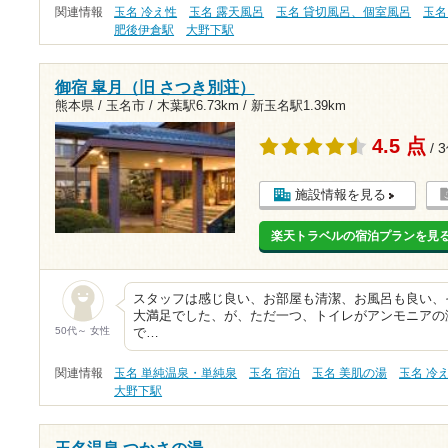
関連情報
玉名 冷え性
玉名 露天風呂
玉名 貸切風呂、個室風呂
玉名
肥後伊倉駅
大野下駅
御宿 皐月（旧 さつき別荘）
熊本県 / 玉名市 /
木葉駅6.73km
/
新玉名駅1.39km
4.5 点
/ 
施設情報を見る
楽天トラベルの宿泊プランを見
スタッフは感じ良い、お部屋も清潔、お風呂も良い、
大満足でした、が、ただ一つ、トイレがアンモニアの
50代～ 女性
で…
関連情報
玉名 単純温泉・単純泉
玉名 宿泊
玉名 美肌の湯
玉名 冷
大野下駅