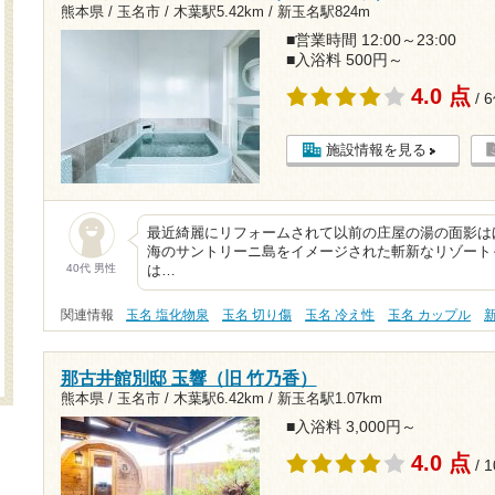
熊本県 / 玉名市 /
木葉駅5.42km
/
新玉名駅824m
■営業時間 12:00～23:00
■入浴料 500円～
4.0 点
/ 
施設情報を見る
最近綺麗にリフォームされて以前の庄屋の湯の面影は
海のサントリーニ島をイメージされた斬新なリゾート
40代 男性
は…
関連情報
玉名 塩化物泉
玉名 切り傷
玉名 冷え性
玉名 カップル
那古井館別邸 玉響（旧 竹乃香）
熊本県 / 玉名市 /
木葉駅6.42km
/
新玉名駅1.07km
■入浴料 3,000円～
4.0 点
/ 