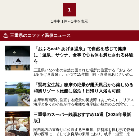
1
1
件中 1件～1件を表示
三重県のニフティ温泉ニュース
「おふろcafé あげき温泉」で自然を感じて健康
に！温泉、サウナ、食事で心も体も満たされる体験
を
三重県いなべ市の自然に囲まれた場所に位置する「おふろc
afé あげき温泉」。かつて15年間「阿下喜温泉あじさいの
里」として親しまれてきた施設が、温泉、サウナ、食事、宿
泊が楽しめる施設として2024年4月に新しく生まれ変わりま
「賢島宝生苑」志摩の絶景が露天風呂から楽しめる
した！
和風リゾート旅館に宿泊！日帰り入浴も可能
三重県在住で温泉・サウナ好きな私もずっと行きたいと思っ
志摩半島南部に位置する絶景の英虞湾（あごわん）。リアス
ていた施設……。今回は、地元の方から観光客まで楽しめる
海岸と多くの小島が作る複雑な海岸線が魅力のこの湾で、最
「おふろcafé あげき温泉」をじっくりご紹介していきま
大の島である賢島の景勝地に建ち、お部屋からも露天風呂か
す。
らも英虞湾が一望できる人気の旅館「賢島宝生苑（かしこじ
三重県のスーパー銭湯おすすめ15選【2025年最新
まほうじょうえん）」をご紹介します。日帰り入浴もできま
版】
すよ！
関西地方の東寄りに位置する三重県。伊勢湾を挟む形で愛知
───
県の西隣に、そして奈良県の東隣にあり、岐阜・滋賀・京
提供元：賢島宝生苑【PR】
都・和歌山の各県とも接しています。
この記事は賢島宝生苑のPR記事です。