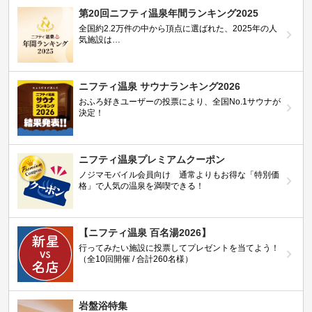
第20回ニフティ温泉年間ランキング2025
全国約2.2万件の中から頂点に選ばれた、2025年の人
気施設は…
ニフティ温泉 サウナランキング2026
おふろ好きユーザーの投票により、全国No.1サウナが
決定！
ニフティ温泉プレミアムクーポン
ノジマモバイル会員向け 通常よりもお得な「特別価
格」で人気の温泉を満喫できる！
【ニフティ温泉 百名湯2026】
行ってみたい施設に投票してプレゼントを当てよう！
（全10回開催 / 合計260名様）
岩盤浴特集