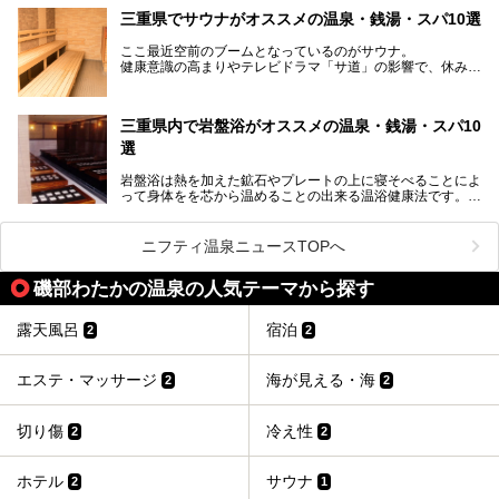
伊勢神宮を擁する伊勢志摩や、世界遺産に登録された熊野古
三重県でサウナがオススメの温泉・銭湯・スパ10選
道をはじめ、鳥羽水族館、忍者の里・伊賀、鈴鹿サーキッ
ト、松坂牛に伊勢海老……と、観光＆グルメの宝庫です。
ここ最近空前のブームとなっているのがサウナ。
東からも西からも訪れやすい三重県には、ハイクオリティな
健康意識の高まりやテレビドラマ「サ道」の影響で、休みの
スーパー銭湯がたくさん！お風呂も食事もコスパもいい、お
日には「サ活」を楽しむ人が増えています！
すすめ施設の数々をご紹介します。
そこで今回は、観光地としても人気の三重県でおすすめした
三重県内で岩盤浴がオススメの温泉・銭湯・スパ10
いサウナのある温泉や銭湯、スパをご紹介。
気軽に立ち寄れてリラックス効果の高いサウナで、日頃の疲
選
れをリフレッシュしませんか？
岩盤浴は熱を加えた鉱石やプレートの上に寝そべることによ
って身体をを芯から温めることの出来る温浴健康法です。じ
んわりと身体の内部を温めて発汗を促すことでリラックス効
果だけではなく、代謝が高まり健康や美容にも良い影響が期
待できます。今回はそんな岩盤浴にこだわった、三重県内の
ニフティ温泉ニュースTOPへ
オススメ温泉・銭湯・スパ10ヶ所を紹介させていただきま
す。
磯部わたかの温泉の人気テーマから探す
露天風呂
宿泊
2
2
エステ・マッサージ
海が見える・海
2
2
切り傷
冷え性
2
2
ホテル
サウナ
2
1