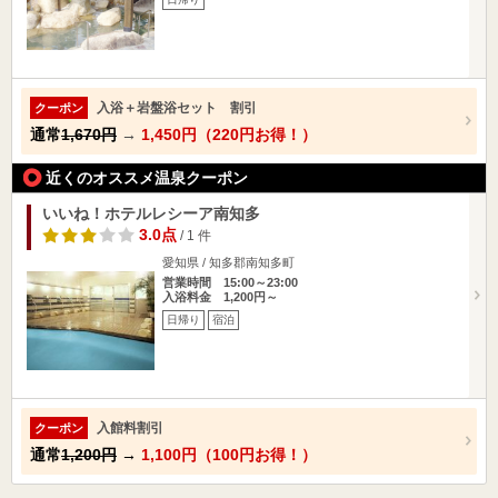
入浴＋岩盤浴セット 割引
クーポン
通常
1,670円
→
1,450円（220円お得！）
近くのオススメ温泉クーポン
いいね！ホテルレシーア南知多
3.0点
/ 1 件
愛知県 / 知多郡南知多町
営業時間 15:00～23:00
入浴料金 1,200円～
日帰り
宿泊
入館料割引
クーポン
通常
1,200円
→
1,100円（100円お得！）