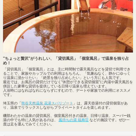
"ちょっと贅沢"がうれしい、「貸切風呂」「個室風呂」で温泉を独り占
め！
「貸切風呂」「個室風呂」とは、主に時間制で露天風呂などを貸切で利用でき
ることで、家族やカップルでの利用はもちろん、「気兼ねなく、静かにゆっく
り温泉に浸かりたい」「絶景を独り占めしたい」という方にも人気です。
最近では、お風呂の貸切だけでなく"休憩ができる貸切個室"に内湯や露天風呂を
併設した豪華な貸切を提供している日帰り温泉も増えています。
入浴時にはなればなれにならずにすむので、デートや家族での利用にオススメ
です。
埼玉県の「
熊谷天然温泉 花湯スパリゾート
」は、露天壺湯付の貸切個室があ
り、温泉でリラックスしながらプライベートタイムを楽しめます。
磯部わたかの温泉の貸切風呂、個室風呂付きの温泉、日帰り温泉、スーパー銭
湯の中でも特に人気があるのは、
風待ちの湯 福寿荘
などの施設です。ぜひ一
度は足を運んでみてください。