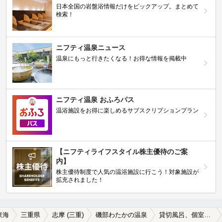
日本全国の岩盤浴情報だけをピックアップ。まとめて
検索！
ニフティ温泉ニュース
温泉にもっと行きたくなる！お得な情報を掲載中
ニフティ温泉 おふろパス
温浴施設をお得に楽しめるサブスクリプションプラン
【ニフティライフスタイル株主優待のご案
内】
株主優待制度で人気の温浴施設に行こう！対象施設が
拡充されました！
東海
三重県
志摩 (三重)
磯部わたかの温泉
貸切風呂、個室風呂付きの磯部わたかの温泉の温泉、日帰り温泉、スーパー銭湯おすすめ