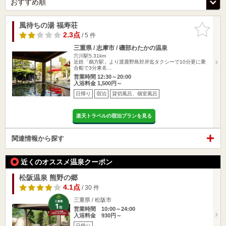
風待ちの湯 福寿荘
お気に入
りに追加
2.3点
/ 5 件
三重県 / 志摩市 / 磯部わたかの温泉
穴川駅5.31km
近鉄「鵜方駅」より渡鹿野島対岸迄タクシーで10分更に乗
合船で3分東名…
営業時間 12:30～20:00
入浴料金 1,500円～
日帰り
宿泊
貸切風呂、個室風呂
楽天トラベルの宿泊プランを見る
関連情報から探す
近くのオススメ温泉クーポン
松阪温泉 熊野の郷
4.1点
/ 30 件
三重県 / 松阪市
営業時間 10:00～24:00
入浴料金 930円～
日帰り