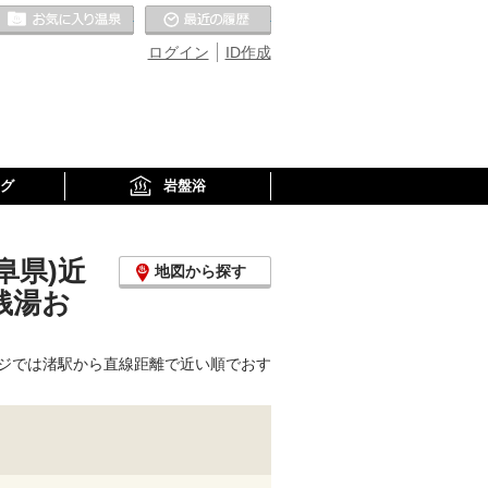
お気に入りの温泉
最近の履歴
ログイン
ID作成
グ
岩盤浴
阜県)近
地図から探す
銭湯お
ジでは渚駅から直線距離で近い順でおす