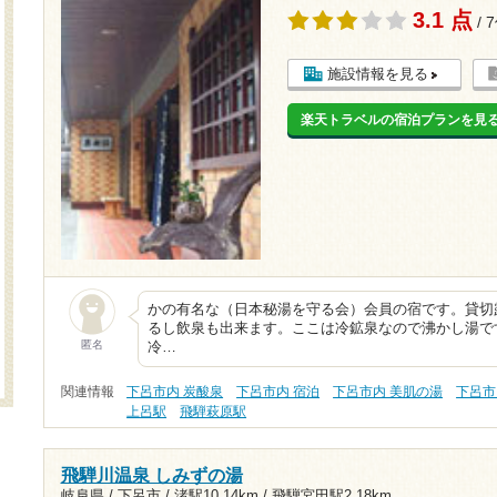
3.1 点
/ 
施設情報を見る
楽天トラベルの宿泊プランを見
かの有名な（日本秘湯を守る会）会員の宿です。貸切
るし飲泉も出来ます。ここは冷鉱泉なので沸かし湯で
匿名
冷…
関連情報
下呂市内 炭酸泉
下呂市内 宿泊
下呂市内 美肌の湯
下呂市
上呂駅
飛騨萩原駅
飛騨川温泉 しみずの湯
岐阜県 / 下呂市 /
渚駅10.14km
/
飛騨宮田駅2.18km