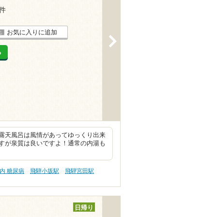
7件
お気に入りに追加
>
る
露天風呂は風情があってゆっくり出来
すが泉質は良いですよ！通常の内湯も
内 糖尿病
飛騨小坂駅
飛騨宮田駅
日帰り