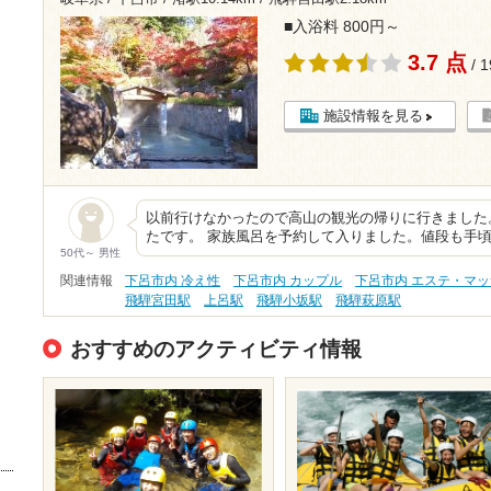
■入浴料 800円～
3.7 点
/ 
施設情報を見る
以前行けなかったので高山の観光の帰りに行きました
たです。 家族風呂を予約して入りました。値段も手頃
50代～ 男性
関連情報
下呂市内 冷え性
下呂市内 カップル
下呂市内 エステ・マ
飛騨宮田駅
上呂駅
飛騨小坂駅
飛騨萩原駅
おすすめのアクティビティ情報