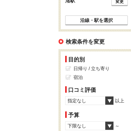
渚駅
変更
沿線・駅を選択
検索条件を変更
目的別
日帰り / 立ち寄り
宿泊
口コミ評価
指定なし
以上
予算
下限なし
～