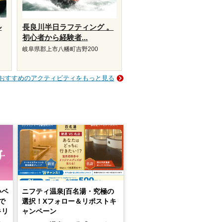
ル
長良川半日ラフティング 。
初心者から経験者...
岐阜県郡上市八幡町吉野200
おすすめのアクティビティをもっと見る
いベ
ニフティ温泉|百名湯・究極の
で
選択！Xフォロー＆リポストキ
キリ
ャンペーン