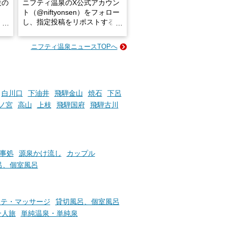
設の
ニフティ温泉のX公式アカウン
ト（@niftyonsen）をフォロー
し、指定投稿をリポストする
占い
と、抽選で各回26（ふろ）名
な
様（合計260名様）に選べるe-
ニフティ温泉ニュースTOPへ
ン
GIFT500円分をプレゼントい
たします。
楽し
ふろ
白川口
下油井
飛騨金山
焼石
下呂
ノ宮
高山
上枝
飛騨国府
飛騨古川
事処
源泉かけ流し
カップル
呂、個室風呂
ステ・マッサージ
貸切風呂、個室風呂
一人旅
単純温泉・単純泉