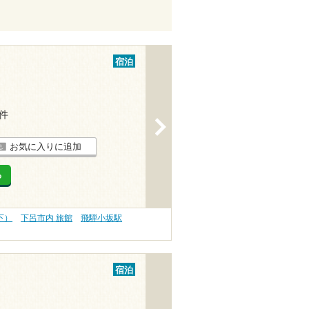
宿泊
4件
>
お気に入りに追加
る
下）
下呂市内 旅館
飛騨小坂駅
宿泊