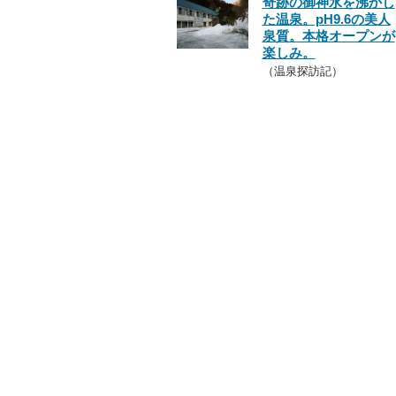
奇跡の御神水を沸かし
た温泉。pH9.6の美人
泉質。本格オープンが
楽しみ。
（温泉探訪記）