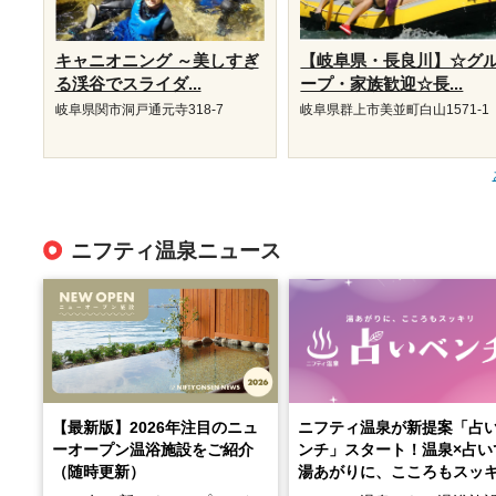
キャニオニング ～美しすぎ
【岐阜県・長良川】☆グ
る渓谷でスライダ...
ープ・家族歓迎☆長...
岐阜県関市洞戸通元寺318-7
岐阜県群上市美並町白山1571-1
ニフティ温泉ニュース
【最新版】2026年注目のニュ
ニフティ温泉が新提案「占
ーオープン温浴施設をご紹介
ンチ」スタート！温泉×占い
（随時更新）
湯あがりに、こころもスッ