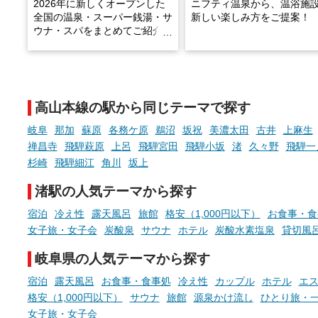
2026年に新しくオープンした
ニフティ温泉から、温浴施
全国の温泉・スーパー銭湯・サ
新しい楽しみ方をご提案！
ウナ・スパをまとめてご紹介！
※随時更新しています
温泉で体を癒したあとに、
でこころもスッキリ──そん
天然温泉や露天風呂、注目のサ
新体験が楽しめる「占いベ
ウナなど、こだわりの魅力がつ
チ」を展開中♨
まったスポットが続々登場して
高山本線の駅から同じテーマで探す
います。
手相やタロットなど気軽に
現地取材記事もあわせて紹介し
める占いで、“ととのう”お
岐阜
那加
蘇原
各務ケ原
鵜沼
坂祝
美濃太田
古井
上麻生
ていますので、気になる施設は
時間を、もっと特別に。
禅昌寺
飛騨萩原
上呂
飛騨宮田
飛騨小坂
渚
久々野
飛騨一
ぜひチェックして次のおでかけ
杉崎
飛騨細江
角川
坂上
先の参考にしてみてください
ね。
渚駅の人気テーマから探す
宿泊
冷え性
露天風呂
旅館
格安（1,000円以下）
お食事・食
女子旅・女子会
炭酸泉
サウナ
ホテル
炭酸水素塩泉
貸切風
岐阜県の人気テーマから探す
宿泊
露天風呂
お食事・食事処
冷え性
カップル
ホテル
エ
格安（1,000円以下）
サウナ
旅館
源泉かけ流し
ひとり旅・
女子旅・女子会