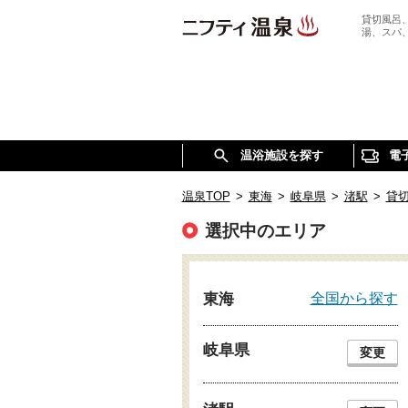
貸切風呂
湯、スパ
温浴施設を探す
電
温泉TOP
>
東海
>
岐阜県
>
渚駅
>
貸
選択中のエリア
全国から探す
東海
岐阜県
変更