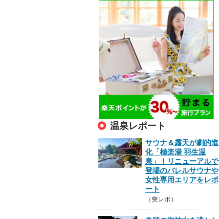
温泉レポート
サウナ＆露天が劇的進
化「極楽湯 羽生温
泉」！リニューアルで
登場のバレルサウナや
女性専用エリアをレポ
ート
（突レポ）