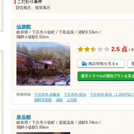
こだわり条件
貸切風呂、個室風呂
仙游館
岐阜県 / 下呂市小坂町 / 下島温泉 /
渚駅9.53km
/
飛騨小坂駅6.91km
2.5 点
/ 
施設情報を見る
楽天トラベルの宿泊プランを見
関連情報
下呂市内 炭酸泉
下呂市内 宿泊
下呂市内 格安（1,000円以
飛騨宮田駅
渚駅
上呂駅
泉岳館
岐阜県 / 下呂市小坂町 / 湯屋温泉 /
渚駅9.74km
/
飛騨小坂駅5.95km