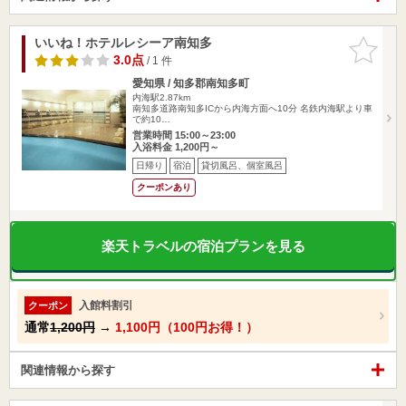
いいね！ホテルレシーア南知多
お気に入
りに追加
3.0点
/ 1 件
愛知県 / 知多郡南知多町
内海駅2.87km
南知多道路南知多ICから内海方面へ10分 名鉄内海駅より車
で約10…
営業時間 15:00～23:00
入浴料金 1,200円～
日帰り
宿泊
貸切風呂、個室風呂
クーポンあり
楽天トラベルの宿泊プランを見る
入館料割引
クーポン
通常
1,200円
→
1,100円（100円お得！）
関連情報から探す