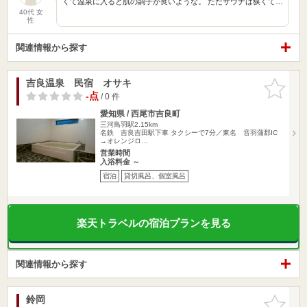
くて温泉に入ると肌の調子が良いような。 ただサウナは狭くて…
40代 女
性
関連情報から探す
吉良温泉 民宿 オサキ
お気に入
りに追加
-点
/ 0 件
愛知県 / 西尾市吉良町
三河鳥羽駅2.15km
名鉄 吉良吉田駅下車 タクシーで7分／東名 音羽蒲郡IC
→オレンジロ…
営業時間
入浴料金 ～
宿泊
貸切風呂、個室風呂
楽天トラベルの宿泊プランを見る
関連情報から探す
鈴岡
お気に入