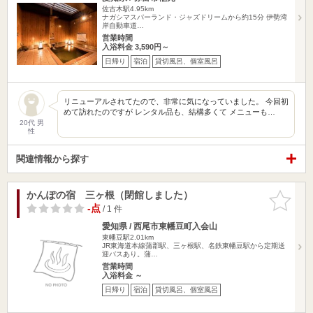
佐古木駅4.95km
ナガシマスパーランド・ジャズドリームから約15分 伊勢湾
岸自動車道…
営業時間
入浴料金 3,590円～
日帰り
宿泊
貸切風呂、個室風呂
リニューアルされてたので、非常に気になっていました。 今回初
めて訪れたのですが レンタル品も、結構多くて メニューも…
20代 男
性
関連情報から探す
かんぽの宿 三ヶ根（閉館しました）
お気に入
りに追加
-点
/ 1 件
愛知県 / 西尾市東幡豆町入会山
東幡豆駅2.01km
JR東海道本線蒲郡駅、三ヶ根駅、名鉄東幡豆駅から定期送
迎バスあり。蒲…
営業時間
入浴料金 ～
日帰り
宿泊
貸切風呂、個室風呂