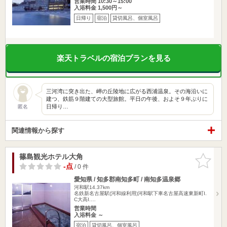
営業時間 10:30～15:00
入浴料金 1,500円～
日帰り
宿泊
貸切風呂、個室風呂
楽天トラベルの宿泊プランを見る
三河湾に突き出た、岬の丘陵地に広がる西浦温泉。その海沿いに
建つ、鉄筋９階建ての大型旅館。平日の午後、およそ９年ぶりに
日帰り…
匿名
関連情報から探す
篠島観光ホテル大角
お気に入
りに追加
-点
/ 0 件
愛知県 / 知多郡南知多町 / 南知多温泉郷
河和駅14.37km
名鉄新名古屋駅(河和線利用)河和駅下車名古屋高速東新町I.
C大高I.…
営業時間
入浴料金 ～
宿泊
貸切風呂、個室風呂