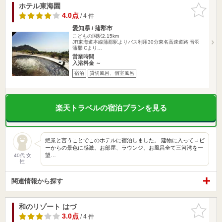
ホテル東海園
お気に入
りに追加
4.0点
/ 4 件
愛知県 / 蒲郡市
こどもの国駅2.15km
JR東海道本線蒲郡駅よりバス利用30分東名高速道路 音羽
蒲郡ICより…
営業時間
入浴料金 ～
宿泊
貸切風呂、個室風呂
楽天トラベルの宿泊プランを見る
絶景と言うことでこのホテルに宿泊しました。 建物に入ってロビ
ーからの景色に感激。お部屋、ラウンジ、お風呂全て三河湾を一
望…
40代 女
性
関連情報から探す
和のリゾート はづ
お気に入
りに追加
3.0点
/ 4 件