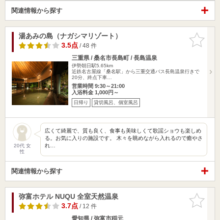
関連情報から探す
湯あみの島（ナガシマリゾート）
お気に入
りに追加
3.5点
/ 48 件
三重県 / 桑名市長島町 / 長島温泉
伊勢朝日駅5.65km
近鉄名古屋線「桑名駅」から三重交通バス長島温泉行きで
20分、終点下車…
営業時間 9:30～21:00
入浴料金 1,000円～
日帰り
貸切風呂、個室風呂
広くて綺麗で、質も良く、食事も美味しくて歌謡ショウも楽しめ
る。お気に入りの施設です。 木々を眺めながら入れるので癒やさ
れ…
20代 女
性
関連情報から探す
弥富ホテル NUQU 全室天然温泉
お気に入
りに追加
3.7点
/ 12 件
愛知県 / 弥富市稲元