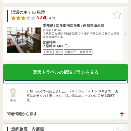
浜辺のホテル 松涛
お気に入
りに追加
3.3点
/ 4 件
愛知県 / 知多郡南知多町 / 南知多温泉郷
内海駅1.05km
名鉄新名古屋駅で知多新線で内海駅下車徒歩15分名古屋高
速大高経由知多…
営業時間
入浴料金 1,000円～
日帰り
宿泊
貸切風呂、個室風呂
楽天トラベルの宿泊プランを見る
日帰り入浴で利用しました。（８００円／～１５:００まで） 浴
室はホテルの７階にあり、目の前はめいっぱいに広がる海!!丁
度、…
匿名
関連情報から探す
漁師旅籠 内藤屋
お気に入