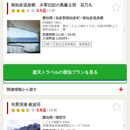
南知多温泉郷 水軍伝説の風薫る宿 花乃丸
お気に入
りに追加
3.0点
/ 1 件
愛知県 / 知多郡南知多町 / 南知多温泉郷
内海駅8.76km
知多半島道路 豊丘ＩＣより車約１０分／名鉄河和駅より
無料送迎あり（事…
営業時間 11:00～18:00
入浴料金 1,650円～
日帰り
宿泊
貸切風呂、個室風呂
楽天トラベルの宿泊プランを見る
関連情報から探す
旬景浪漫 銀波荘
お気に入
りに追加
3.8点
/ 14 件
愛知県 / 蒲郡市
こどもの国駅2.63km
JR東海道本線蒲郡駅からバスで30分