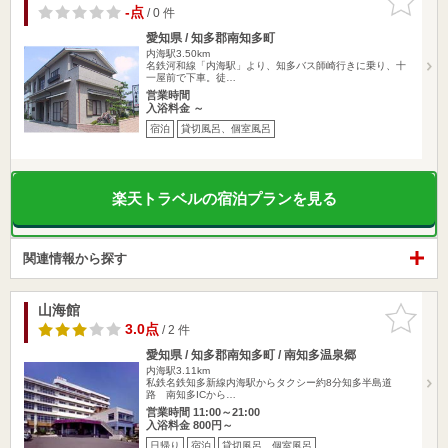
りに追加
-点
/ 0 件
愛知県 / 知多郡南知多町
内海駅3.50km
名鉄河和線「内海駅」より、知多バス師崎行きに乗り、十
一屋前で下車。徒…
営業時間
入浴料金 ～
宿泊
貸切風呂、個室風呂
楽天トラベルの宿泊プランを見る
関連情報から探す
山海館
お気に入
りに追加
3.0点
/ 2 件
愛知県 / 知多郡南知多町 / 南知多温泉郷
内海駅3.11km
私鉄名鉄知多新線内海駅からタクシー約8分知多半島道
路 南知多ICから…
営業時間 11:00～21:00
入浴料金 800円～
日帰り
宿泊
貸切風呂、個室風呂