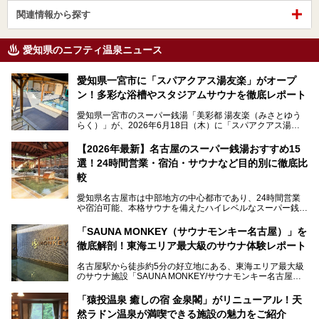
関連情報から探す
愛知県のニフティ温泉ニュース
愛知県一宮市に「スパアクアス湯友楽」がオープ
ン！多彩な浴槽やスタジアムサウナを徹底レポート
愛知県一宮市のスーパー銭湯「美彩都 湯友楽（みさとゆう
らく）」が、2026年6月18日（木）に「スパアクアス湯友
楽」としてリニューアルオープン！
【2026年最新】名古屋のスーパー銭湯おすすめ15
この地で30年にわたり愛され続けてきた施設だからこそ、
選！24時間営業・宿泊・サウナなど目的別に徹底比
地元住民をはじめオープンを待ちわびている人も多いのでは
ないでしょうか。
較
老朽化した設備の補修を機に、2年前からじっくり構想を練
ってきたというだけあって、館内の充実度は想像以上。
愛知県名古屋市は中部地方の中心都市であり、24時間営業
以前の4倍に拡張したという露天エリアや10の浴槽、40人収
や宿泊可能、本格サウナを備えたハイレベルなスーパー銭湯
容の巨大なスタジアムサウナに、岩盤浴やリラクゼーション
が密集する激戦区です。
までまるごと楽しめる施設に生まれ変わりました。
「SAUNA MONKEY（サウナモンキー名古屋）」を
そのため、「日々の仕事の疲れを心身ともにリセットした
今回は、全面リニューアルして新しくなった「スパアクアス
徹底解剖！東海エリア最大級のサウナ体験レポート
い」「休日に時間を忘れて1日中ダラダラ過ごしたい」「コ
湯友楽」に一足早くお邪魔して取材してきました！
スパ良く非日常の極上体験を味わいたい」人向けの施設が多
名古屋駅から徒歩約5分の好立地にある、東海エリア最大級
くある点が魅力です！
のサウナ施設「SAUNA MONKEY/サウナモンキー名古屋」
をご存じですか？
今回は、名古屋市でおすすめのスーパー銭湯を紹介します。
「名古屋駅周辺ってサウナが少ないよね」という声をよく耳
お好みの温泉施設を見つけて楽しんでくださいね。
「猿投温泉 癒しの宿 金泉閣」がリニューアル！天
にするだけあり、アクセスの良さにも胸が高鳴ります。
然ラドン温泉が満喫できる施設の魅力をご紹介
今回は普段は男性専用となっているパブリックサウナが、女