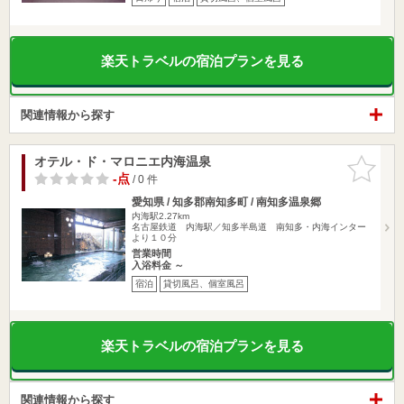
楽天トラベルの宿泊プランを見る
関連情報から探す
オテル・ド・マロニエ内海温泉
お気に入
りに追加
-点
/ 0 件
愛知県 / 知多郡南知多町 / 南知多温泉郷
内海駅2.27km
名古屋鉄道 内海駅／知多半島道 南知多・内海インター
より１０分
営業時間
入浴料金 ～
宿泊
貸切風呂、個室風呂
楽天トラベルの宿泊プランを見る
関連情報から探す