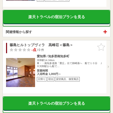
楽天トラベルの宿泊プランを見る
関連情報から探す
篠島ヒルトップヴィラ 高峰荘＜篠島＞
お気に入
りに追加
-点
/ 0 件
愛知県 / 知多郡南知多町
河和駅14.34km
車・・南知多道路「豊丘」出て師崎港へ 船で１０分 Ｊ
Ｒ河和駅から船で…
営業時間
入浴料金 1,000円～
日帰り
宿泊
貸切風呂、個室風呂
楽天トラベルの宿泊プランを見る