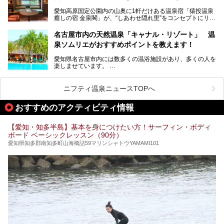
性専用で公開される『レディースデー』が開催されたので、
愛知高原国定公園内の山奥に1軒だけある温泉宿「猿投温泉
さっそく取材してきました！
癒しの宿 金泉閣」が、“しあわせ隠れ里”をコンセプトにリニ
ューアルオープンします。
名古屋市内の天然温泉「キャナル・リゾート」 温
天然ラドン温泉が堪能できるお風呂や、新設・改装された客
泉ソムリエがおすすめポイントを教えます！
室、地元の食材と温泉水で作られたお料理……。
新しくなった「猿投温泉 癒しの宿 金泉閣」の魅力を丸ごと
愛知県名古屋市内には数多くの温浴施設があり、多くの人を
ご紹介します。
楽しませています。
その中でも今回は「キャナル・リゾート」について、温泉ソ
ムリエの目線で紹介していきます！
ニフティ温泉ニュースTOPへ
名古屋市内にはスーパー銭湯や日帰り温泉が多く、「どこに
行こうかな？」と悩んでしまう方も多いと思います。
おすすめのアクティビティ情報
ぜひこの記事を参考にして「キャナル・リゾート」に出かけ
てみるのはいかがでしょうか？
【愛知・知多半島】基本を身につけたい方！サーフィン・ボディ
ボード ベーシックレッスン（90分）
愛知県知多郡南知多町山海橋詰59マリンシャトウYAMAMI101