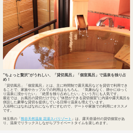
"ちょっと贅沢"がうれしい、「貸切風呂」「個室風呂」で温泉を独り占
め！
「貸切風呂」「個室風呂」とは、主に時間制で露天風呂などを貸切で利用でき
ることで、家族やカップルでの利用はもちろん、「気兼ねなく、静かにゆっく
り温泉に浸かりたい」「絶景を独り占めしたい」という方にも人気です。
最近では、お風呂の貸切だけでなく"休憩ができる貸切個室"に内湯や露天風呂を
併設した豪華な貸切を提供している日帰り温泉も増えています。
入浴時にはなればなれにならずにすむので、デートや家族での利用にオススメ
です。
埼玉県の「
熊谷天然温泉 花湯スパリゾート
」は、露天壺湯付の貸切個室があ
り、温泉でリラックスしながらプライベートタイムを楽しめます。