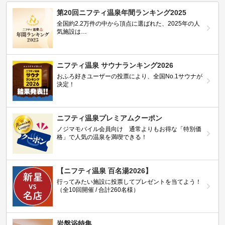
第20回ニフティ温泉年間ランキング2025
全国約2.2万件の中から頂点に選ばれた、2025年の人
気施設は…
ニフティ温泉 サウナランキング2026
おふろ好きユーザーの投票により、全国No.1サウナが
決定！
ニフティ温泉プレミアムクーポン
ノジマモバイル会員向け 通常よりもお得な「特別価
格」で人気の温泉を満喫できる！
【ニフティ温泉 百名湯2026】
行ってみたい施設に投票してプレゼントを当てよう！
（全10回開催 / 合計260名様）
岩盤浴特集