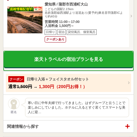
愛知県 / 蒲郡市西浦町大山
こどもの国駅2.15km
名鉄蒲郡線西浦駅より送迎あり(要予約)東名音羽蒲郡ICよ
り約40分
営業時間 11:00～17:00
入浴料金 1,500円～
日帰り
宿泊
貸切風呂、個室風呂
クーポンあり
楽天トラベルの宿泊プランを見る
日帰り入浴＋フェイスタオル付セット
クーポン
通常
1,500円
→
1,300円（200円お得！）
寒い日に中年夫婦で行ってきました。はずグループと云うことで
楽しみにしていました。ホテルに入るとすぐ若くてスマートな美
人に迎…
匿名
関連情報から探す