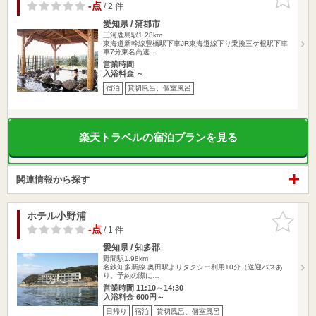
りに追加
-点
/ 2 件
愛知県 / 蒲郡市
三河鹿島駅1.28km
東海道新幹線豊橋駅下車JR東海道線下り乗換三ケ根駅下車
車7分東名高速…
営業時間
入浴料金 ～
宿泊
貸切風呂、個室風呂
楽天トラベルの宿泊プランを見る
関連情報から探す
ホテル小野浦
お気に入
りに追加
-点
/ 1 件
愛知県 / 知多郡
野間駅1.98km
名鉄知多新線 奥田駅よりタクシー利用10分（送迎バスあ
り。予約の際に…
営業時間 11:10～14:30
入浴料金 600円～
日帰り
宿泊
貸切風呂、個室風呂