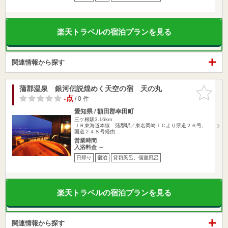
楽天トラベルの宿泊プランを見る
関連情報から探す
蒲郡温泉 銀河伝説煌めく天空の宿 天の丸
お気に入
りに追加
-点
/ 0 件
愛知県 / 額田郡幸田町
三ケ根駅3.16km
ＪＲ東海道本線 蒲郡駅／東名岡崎ＩＣより県道２６号、
国道２４８号経由…
営業時間
入浴料金 ～
日帰り
宿泊
貸切風呂、個室風呂
楽天トラベルの宿泊プランを見る
関連情報から探す