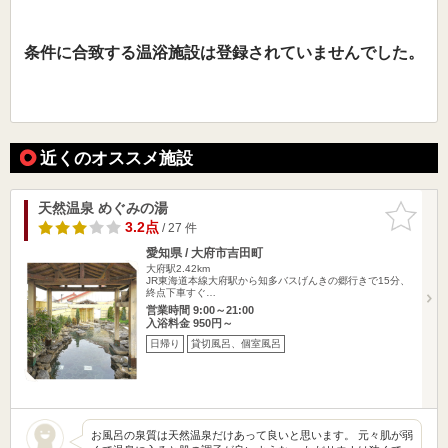
条件に合致する温浴施設は登録されていませんでした。
近くのオススメ施設
天然温泉 めぐみの湯
お気に入
りに追加
3.2点
/ 27 件
愛知県 / 大府市吉田町
大府駅2.42km
JR東海道本線大府駅から知多バスげんきの郷行きで15分、
終点下車すぐ…
営業時間 9:00～21:00
入浴料金 950円～
日帰り
貸切風呂、個室風呂
お風呂の泉質は天然温泉だけあって良いと思います。 元々肌が弱