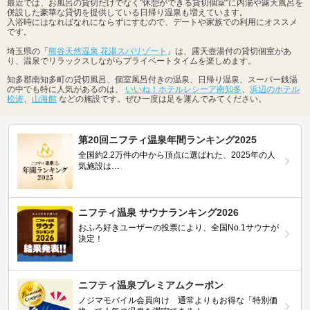
最近では、お風呂の貸切だけでなく"休憩ができる貸切個室"に内湯や露天風呂を
併設した豪華な貸切を提供している日帰り温泉も増えています。
入浴時にはなればなれにならずにすむので、デートや家族での利用にオススメ
です。
埼玉県の「
熊谷天然温泉 花湯スパリゾート
」は、露天壺湯付の貸切個室があ
り、温泉でリラックスしながらプライベートタイムを楽しめます。
知多郡南知多町の貸切風呂、個室風呂付きの温泉、日帰り温泉、スーパー銭湯
の中でも特に人気があるのは、
いいね！ホテルレシーア南知多
、
浜辺のホテル
松涛
、
山海館
などの施設です。ぜひ一度は足を運んでみてください。
第20回ニフティ温泉年間ランキング2025
全国約2.2万件の中から頂点に選ばれた、2025年の人
気施設は…
ニフティ温泉 サウナランキング2026
おふろ好きユーザーの投票により、全国No.1サウナが
決定！
ニフティ温泉プレミアムクーポン
ノジマモバイル会員向け 通常よりもお得な「特別価