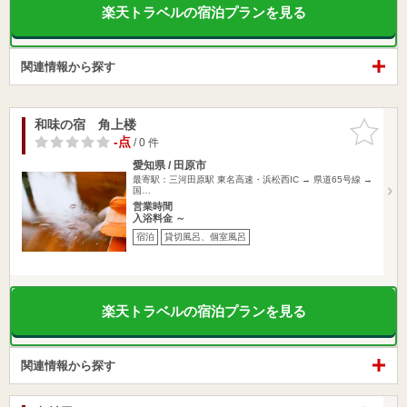
楽天トラベルの宿泊プランを見る
関連情報から探す
和味の宿 角上楼
お気に入
りに追加
-点
/ 0 件
愛知県 / 田原市
最寄駅：三河田原駅 東名高速・浜松西IC → 県道65号線 →
国…
営業時間
入浴料金 ～
宿泊
貸切風呂、個室風呂
楽天トラベルの宿泊プランを見る
関連情報から探す