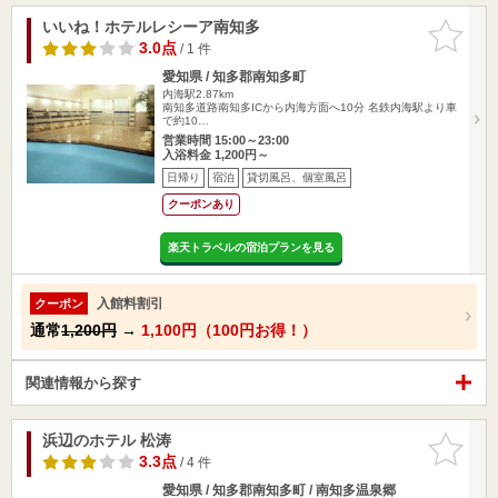
いいね！ホテルレシーア南知多
お気に入
りに追加
3.0点
/ 1 件
愛知県 / 知多郡南知多町
内海駅2.87km
南知多道路南知多ICから内海方面へ10分 名鉄内海駅より車
で約10…
営業時間 15:00～23:00
入浴料金 1,200円～
日帰り
宿泊
貸切風呂、個室風呂
クーポンあり
楽天トラベルの宿泊プランを見る
入館料割引
クーポン
通常
1,200円
→
1,100円（100円お得！）
関連情報から探す
浜辺のホテル 松涛
お気に入
りに追加
3.3点
/ 4 件
愛知県 / 知多郡南知多町 / 南知多温泉郷