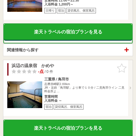
営業時間 11:00～21:30
入浴料金 1,200円～
日帰り
宿泊
貸切風呂、個室風呂
楽天トラベルの宿泊プランを見る
関連情報から探す
浜辺の温泉宿 かめや
お気に入
りに追加
-点
/ 0 件
三重県 / 鳥羽市
志摩赤崎駅2.69km
JR・近鉄「鳥羽駅」より車で１０分 / 二見鳥羽ライン 二見
料金所よ…
営業時間
入浴料金 ～
宿泊
貸切風呂、個室風呂
楽天トラベルの宿泊プランを見る