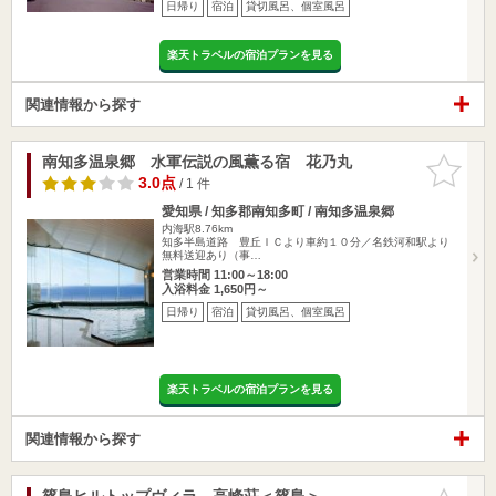
日帰り
宿泊
貸切風呂、個室風呂
楽天トラベルの宿泊プランを見る
関連情報から探す
南知多温泉郷 水軍伝説の風薫る宿 花乃丸
お気に入
りに追加
3.0点
/ 1 件
愛知県 / 知多郡南知多町 / 南知多温泉郷
内海駅8.76km
知多半島道路 豊丘ＩＣより車約１０分／名鉄河和駅より
無料送迎あり（事…
営業時間 11:00～18:00
入浴料金 1,650円～
日帰り
宿泊
貸切風呂、個室風呂
楽天トラベルの宿泊プランを見る
関連情報から探す
篠島ヒルトップヴィラ 高峰荘＜篠島＞
お気に入