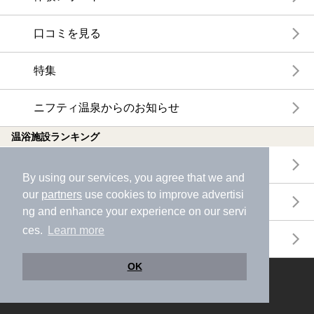
口コミを見る
特集
ニフティ温泉からのお知らせ
温浴施設ランキング
年間温泉ランキング
By using our services, you agree that we and
our
partners
use cookies to improve advertisi
月間温泉ランキング
ng and enhance your experience on our servi
ces.
Learn more
サウナランキング
OK
ニフティ温泉公式アカウントをフォローして
おトク情報やクーポン情報を受け取ろう