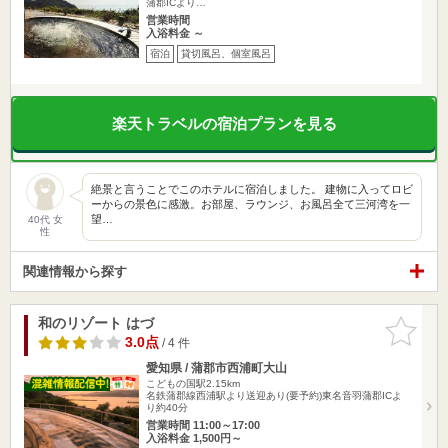
蒲郡ICより…
営業時間
入浴料金 ～
宿泊
貸切風呂、個室風呂
楽天トラベルの宿泊プランを見る
絶景と言うことでこのホテルに宿泊しました。 建物に入ってロビ
ーからの景色に感激。お部屋、ラウンジ、お風呂全て三河湾を一
望…
40代 女
性
関連情報から探す
和のリゾート はづ
お気に入
りに追加
3.0点
/ 4 件
愛知県 / 蒲郡市西浦町大山
こどもの国駅2.15km
名鉄蒲郡線西浦駅より送迎あり(要予約)東名音羽蒲郡ICよ
り約40分
営業時間 11:00～17:00
入浴料金 1,500円～