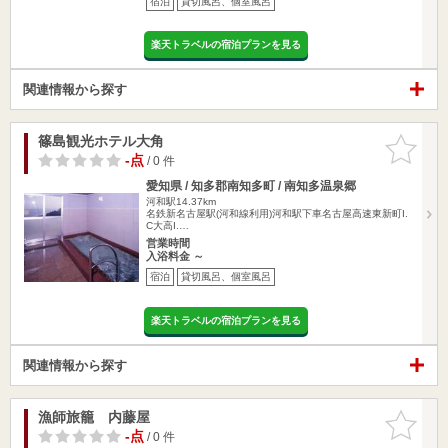
宿泊
貸切風呂、個室風呂
楽天トラベルの宿泊プランを見る
関連情報から探す
篠島観光ホテル大角
お気に入
りに追加
-点
/ 0 件
愛知県 / 知多郡南知多町 / 南知多温泉郷
河和駅14.37km
名鉄新名古屋駅(河和線利用)河和駅下車名古屋高速東新町I.
C大高I.…
営業時間
入浴料金 ～
宿泊
貸切風呂、個室風呂
楽天トラベルの宿泊プランを見る
関連情報から探す
漁師旅籠 内藤屋
お気に入
りに追加
-点
/ 0 件