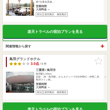
車7分東名高速…
営業時間
入浴料金 ～
宿泊
貸切風呂、個室風呂
楽天トラベルの宿泊プランを見る
関連情報から探す
鳥羽グランドホテル
お気に入
りに追加
3.0点
/ 4 件
三重県 / 鳥羽市
鳥羽駅1.05km
近鉄・JR「鳥羽駅」からタクシーで5分伊勢IC～伊勢二見
鳥羽ライン鳥…
営業時間
入浴料金 ～
宿泊
貸切風呂、個室風呂
楽天トラベルの宿泊プランを見る