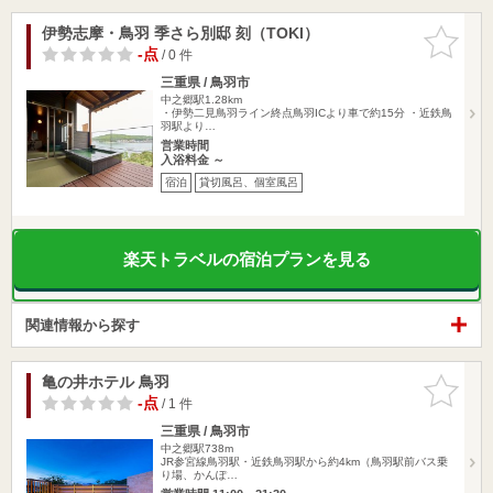
伊勢志摩・鳥羽 季さら別邸 刻（TOKI）
お気に入
りに追加
-点
/ 0 件
三重県 / 鳥羽市
中之郷駅1.28km
・伊勢二見鳥羽ライン終点鳥羽ICより車で約15分 ・近鉄鳥
羽駅より…
営業時間
入浴料金 ～
宿泊
貸切風呂、個室風呂
楽天トラベルの宿泊プランを見る
関連情報から探す
亀の井ホテル 鳥羽
お気に入
りに追加
-点
/ 1 件
三重県 / 鳥羽市
中之郷駅738m
JR参宮線鳥羽駅・近鉄鳥羽駅から約4km（鳥羽駅前バス乗
り場、かんぽ…