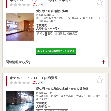
りに追加
-点
/ 0 件
愛知県 / 知多郡南知多町
河和駅14.34km
車・・南知多道路「豊丘」出て師崎港へ 船で１０分 Ｊ
Ｒ河和駅から船で…
営業時間
入浴料金 1,000円～
日帰り
宿泊
貸切風呂、個室風呂
楽天トラベルの宿泊プランを見る
関連情報から探す
オテル・ド・マロニエ内海温泉
お気に入
りに追加
-点
/ 0 件
愛知県 / 知多郡南知多町 / 南知多温泉郷
内海駅2.27km
名古屋鉄道 内海駅／知多半島道 南知多・内海インター
より１０分
営業時間
入浴料金 ～