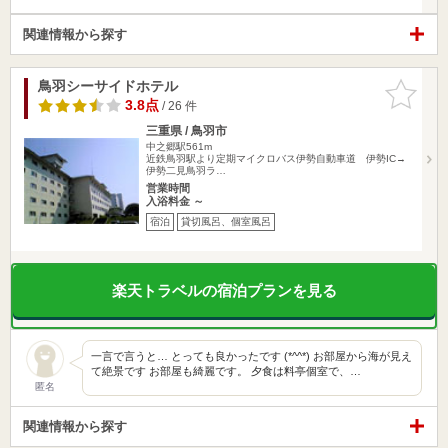
関連情報から探す
鳥羽シーサイドホテル
お気に入
りに追加
3.8点
/ 26 件
三重県 / 鳥羽市
中之郷駅561m
近鉄鳥羽駅より定期マイクロバス伊勢自動車道 伊勢IC→
伊勢二見鳥羽ラ…
営業時間
入浴料金 ～
宿泊
貸切風呂、個室風呂
楽天トラベルの宿泊プランを見る
一言で言うと… とっても良かったです (*^^*) お部屋から海が見え
て絶景です お部屋も綺麗です。 夕食は料亭個室で、…
匿名
関連情報から探す