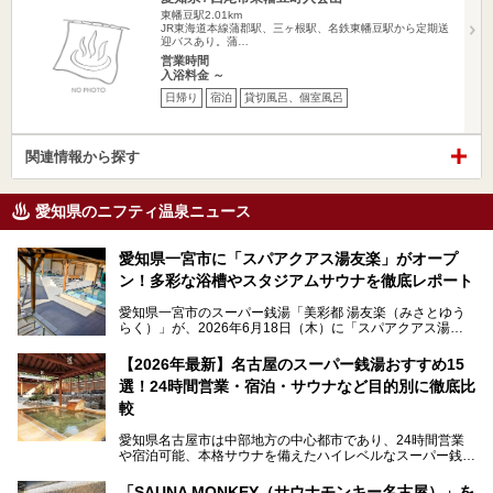
東幡豆駅2.01km
JR東海道本線蒲郡駅、三ヶ根駅、名鉄東幡豆駅から定期送
迎バスあり。蒲…
営業時間
入浴料金 ～
日帰り
宿泊
貸切風呂、個室風呂
関連情報から探す
愛知県のニフティ温泉ニュース
愛知県一宮市に「スパアクアス湯友楽」がオープ
ン！多彩な浴槽やスタジアムサウナを徹底レポート
愛知県一宮市のスーパー銭湯「美彩都 湯友楽（みさとゆう
らく）」が、2026年6月18日（木）に「スパアクアス湯友
楽」としてリニューアルオープン！
【2026年最新】名古屋のスーパー銭湯おすすめ15
この地で30年にわたり愛され続けてきた施設だからこそ、
選！24時間営業・宿泊・サウナなど目的別に徹底比
地元住民をはじめオープンを待ちわびている人も多いのでは
ないでしょうか。
較
老朽化した設備の補修を機に、2年前からじっくり構想を練
ってきたというだけあって、館内の充実度は想像以上。
愛知県名古屋市は中部地方の中心都市であり、24時間営業
以前の4倍に拡張したという露天エリアや10の浴槽、40人収
や宿泊可能、本格サウナを備えたハイレベルなスーパー銭湯
容の巨大なスタジアムサウナに、岩盤浴やリラクゼーション
が密集する激戦区です。
までまるごと楽しめる施設に生まれ変わりました。
「SAUNA MONKEY（サウナモンキー名古屋）」を