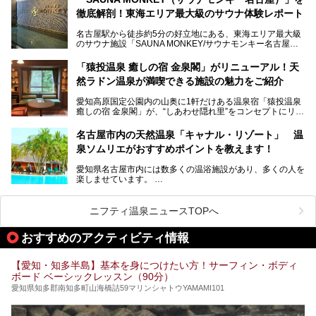
そのため、「日々の仕事の疲れを心身ともにリセットした
今回は、全面リニューアルして新しくなった「スパアクアス
徹底解剖！東海エリア最大級のサウナ体験レポート
い」「休日に時間を忘れて1日中ダラダラ過ごしたい」「コ
湯友楽」に一足早くお邪魔して取材してきました！
スパ良く非日常の極上体験を味わいたい」人向けの施設が多
名古屋駅から徒歩約5分の好立地にある、東海エリア最大級
くある点が魅力です！
のサウナ施設「SAUNA MONKEY/サウナモンキー名古屋」
をご存じですか？
今回は、名古屋市でおすすめのスーパー銭湯を紹介します。
「名古屋駅周辺ってサウナが少ないよね」という声をよく耳
お好みの温泉施設を見つけて楽しんでくださいね。
「猿投温泉 癒しの宿 金泉閣」がリニューアル！天
にするだけあり、アクセスの良さにも胸が高鳴ります。
然ラドン温泉が満喫できる施設の魅力をご紹介
今回は普段は男性専用となっているパブリックサウナが、女
性専用で公開される『レディースデー』が開催されたので、
愛知高原国定公園内の山奥に1軒だけある温泉宿「猿投温泉
さっそく取材してきました！
癒しの宿 金泉閣」が、“しあわせ隠れ里”をコンセプトにリニ
ューアルオープンします。
名古屋市内の天然温泉「キャナル・リゾート」 温
天然ラドン温泉が堪能できるお風呂や、新設・改装された客
泉ソムリエがおすすめポイントを教えます！
室、地元の食材と温泉水で作られたお料理……。
新しくなった「猿投温泉 癒しの宿 金泉閣」の魅力を丸ごと
愛知県名古屋市内には数多くの温浴施設があり、多くの人を
ご紹介します。
楽しませています。
その中でも今回は「キャナル・リゾート」について、温泉ソ
ムリエの目線で紹介していきます！
ニフティ温泉ニュースTOPへ
名古屋市内にはスーパー銭湯や日帰り温泉が多く、「どこに
行こうかな？」と悩んでしまう方も多いと思います。
おすすめのアクティビティ情報
ぜひこの記事を参考にして「キャナル・リゾート」に出かけ
てみるのはいかがでしょうか？
【愛知・知多半島】基本を身につけたい方！サーフィン・ボディ
ボード ベーシックレッスン（90分）
愛知県知多郡南知多町山海橋詰59マリンシャトウYAMAMI101