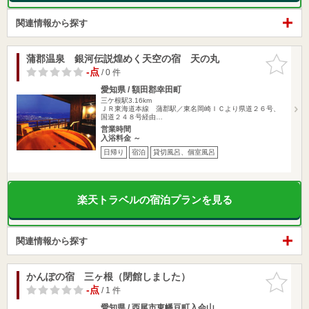
関連情報から探す
蒲郡温泉 銀河伝説煌めく天空の宿 天の丸
お気に入
りに追加
-点
/ 0 件
愛知県 / 額田郡幸田町
三ケ根駅3.16km
ＪＲ東海道本線 蒲郡駅／東名岡崎ＩＣより県道２６号、
国道２４８号経由…
営業時間
入浴料金 ～
日帰り
宿泊
貸切風呂、個室風呂
楽天トラベルの宿泊プランを見る
関連情報から探す
かんぽの宿 三ヶ根（閉館しました）
お気に入
りに追加
-点
/ 1 件
愛知県 / 西尾市東幡豆町入会山