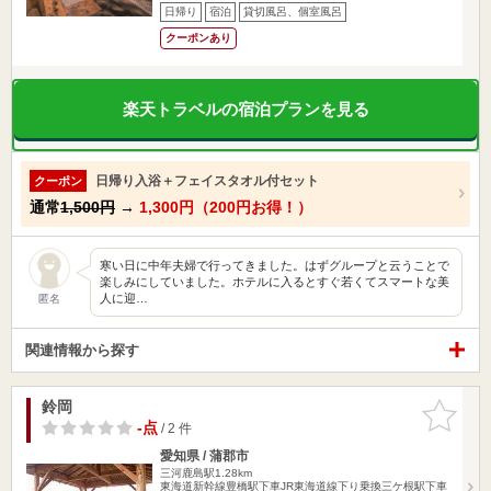
日帰り
宿泊
貸切風呂、個室風呂
クーポンあり
楽天トラベルの宿泊プランを見る
日帰り入浴＋フェイスタオル付セット
クーポン
通常
1,500円
→
1,300円（200円お得！）
寒い日に中年夫婦で行ってきました。はずグループと云うことで
楽しみにしていました。ホテルに入るとすぐ若くてスマートな美
人に迎…
匿名
関連情報から探す
鈴岡
お気に入
りに追加
-点
/ 2 件
愛知県 / 蒲郡市
三河鹿島駅1.28km
東海道新幹線豊橋駅下車JR東海道線下り乗換三ケ根駅下車