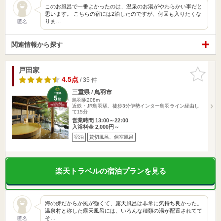
このお風呂で一番よかったのは、温泉のお湯がやわらかい事だと
思います。 こちらの宿には2泊したのですが、何回も入りたくな
りま…
匿名
関連情報から探す
戸田家
お気に入
りに追加
4.5点
/ 35 件
三重県 / 鳥羽市
鳥羽駅208m
近鉄・JR鳥羽駅、徒歩3分伊勢インター鳥羽ライン経由し
て15分
営業時間 13:00～22:00
入浴料金 2,000円～
宿泊
貸切風呂、個室風呂
楽天トラベルの宿泊プランを見る
海の傍だからか風が強くて、露天風呂は非常に気持ち良かった。
温泉村と称した露天風呂には、いろんな種類の湯が配置されてて
そ…
匿名