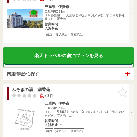
三重県 / 伊勢市
二見浦駅573m
ＪＲ参宮線 二見浦駅より徒歩10分／伊勢市駅より無料送
迎あり（要予約…
営業時間
入浴料金 ～
宿泊
貸切風呂、個室風呂
楽天トラベルの宿泊プランを見る
関連情報から探す
みそぎの湯 潮香苑
お気に入
りに追加
-点
/ 0 件
三重県 / 伊勢市
二見浦駅541m
ＪＲ 二見浦駅より徒歩７分（海の方へまっすぐ進んでい
ただき、突き当り…
営業時間
入浴料金 ～
宿泊
貸切風呂、個室風呂