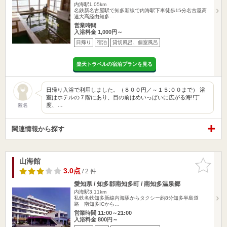
内海駅1.05km
名鉄新名古屋駅で知多新線で内海駅下車徒歩15分名古屋高
速大高経由知多…
営業時間
入浴料金 1,000円～
日帰り
宿泊
貸切風呂、個室風呂
楽天トラベルの宿泊プランを見る
日帰り入浴で利用しました。（８００円／～１５:００まで） 浴
室はホテルの７階にあり、目の前はめいっぱいに広がる海!!丁
度、…
匿名
関連情報から探す
山海館
お気に入
りに追加
3.0点
/ 2 件
愛知県 / 知多郡南知多町 / 南知多温泉郷
内海駅3.11km
私鉄名鉄知多新線内海駅からタクシー約8分知多半島道
路 南知多ICから…
営業時間 11:00～21:00
入浴料金 800円～