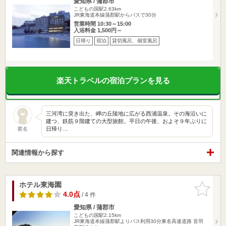
愛知県 / 蒲郡市
こどもの国駅2.63km
JR東海道本線蒲郡駅からバスで30分
営業時間 10:30～15:00
入浴料金 1,500円～
日帰り
宿泊
貸切風呂、個室風呂
楽天トラベルの宿泊プランを見る
三河湾に突き出た、岬の丘陵地に広がる西浦温泉。その海沿いに
建つ、鉄筋９階建ての大型旅館。平日の午後、およそ９年ぶりに
日帰り…
匿名
関連情報から探す
ホテル東海園
お気に入
りに追加
4.0点
/ 4 件
愛知県 / 蒲郡市
こどもの国駅2.15km
JR東海道本線蒲郡駅よりバス利用30分東名高速道路 音羽