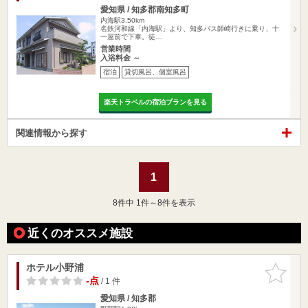
愛知県 / 知多郡南知多町
内海駅3.50km
名鉄河和線「内海駅」より、知多バス師崎行きに乗り、十
一屋前で下車。徒…
営業時間
入浴料金 ～
宿泊
貸切風呂、個室風呂
楽天トラベルの宿泊プランを見る
関連情報から探す
1
8
件中 1件～8件を表示
近くのオススメ施設
ホテル小野浦
お気に入
りに追加
-点
/ 1 件
愛知県 / 知多郡