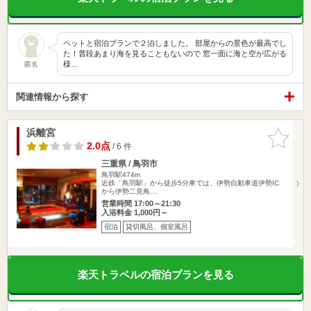
ペットと宿泊プランで２泊しました。 部屋からの景色が最高でし
た！普段あまり海を見ることもないので 窓一面に海と空が広がる
様…
匿名
関連情報から探す
浜離宮
お気に入
りに追加
2.0点
/ 6 件
三重県 / 鳥羽市
鳥羽駅474m
近鉄「鳥羽駅」から徒歩5分車では、伊勢自動車道伊勢IC
から伊勢二見鳥…
営業時間 17:00～21:30
入浴料金 1,000円～
宿泊
貸切風呂、個室風呂
楽天トラベルの宿泊プランを見る