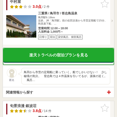
中村屋
お気に入
りに追加
3.0点
/ 2 件
三重県 / 鳥羽市 / 答志島温泉
鳥羽駅6.18km
近鉄、JR「鳥羽駅」前の佐田浜港から市営定期船で25分、
和具港下船、…
営業時間 12:00～18:00
入浴料金 1,000円～
日帰り
宿泊
貸切風呂、個室風呂
楽天トラベルの宿泊プランを見る
鳥羽から市営の定期船に乗っていく。船でしかいけない！ 少し
秘境の気分。 登志島では４件温泉を引いてるが、源泉の近く。
風呂…
匿名
関連情報から探す
旬景浪漫 銀波荘
お気に入
りに追加
3.8点
/ 14 件