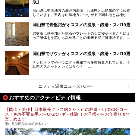
版】
この記事では、奥津温泉で宿泊におすすめの宿、観光スポッ
ト、そして日帰り温泉施設を詳しくご紹介！奥津温泉の魅力
岡山県は中国地方の瀬戸内海側、兵庫県と広島県の間に位置
を存分に味わい、癒しの旅を楽しんでくださいね。
しています。県内は山陰地方につながる中国山地と盆地から
成る北部、吉備高原など丘陵地帯が広がる中部、おだやかな
海に多数の島々が浮かぶ瀬戸内海に面した南部に分けられま
岡山県で岩盤浴がオススメの温泉・銭湯・スパ10選
す。年間を通じて降水量が少ない「晴れの国」で、モモやブ
ドウなど果物の栽培が盛んなうえ、その品質の高さは全国的
岩盤浴は熱を加えた鉱石やプレートの上に寝そべることによ
にも有名です。
って身体をを芯から温めることの出来る温浴健康法です。じ
んわりと身体の内部を温めて発汗を促すことでリラックス効
そんな岡山県には、山間部の自然を味わえる温泉から街中の
果だけではなく、代謝が高まり健康や美容にも良い影響が期
気軽に行ける入浴施設まで、さまざまなスーパー銭湯があり
待できます。今回はそんな岩盤浴にこだわった岡山県内のオ
ます。ここでは、岡山県で評判のスーパー銭湯をご紹介しま
岡山県でサウナがオススメの温泉・銭湯・スパ10選
ススメ温泉・銭湯・スパ10ヶ所を紹介させていただきま
しょう。
す。
テレビドラマやバラエティ番組でも多数特集されている、今
話題のスポットといえばサウナ！
「サ活」や「サ道」などという言葉も使われるほど、幅広い
年齢層から人気を集めています。
今回は、岡山県でサウナがおすすめの温泉や銭湯、スパを厳
選してご紹介！
ニフティ温泉ニュースTOPへ
血流が良くなるだけでなく美容効果やリラックス効果も期待
できるサウナで、内側から健康的な体を目指しましょう。
おすすめのアクティビティ情報
【岡山・美作】日本最長クラス約２０ｋｍの林道・山道90分コー
ス！免許不要＆手ぶらOKのバギー体験 ！お子様からお年寄りまで
楽しめます！
岡山県勝田郡奈義町皆木312