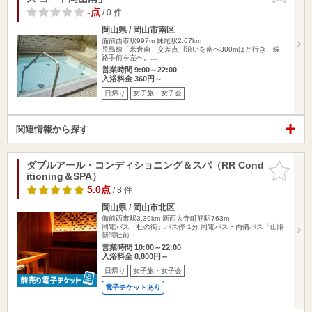
-点
/ 0 件
岡山県 / 岡山市南区
備前西市駅997m
妹尾駅2.67km
児島線「米倉南」交差点川沿いを南へ300mほど行き、線
路手前を左へ。…
営業時間 9:00～22:00
入浴料金 360円～
日帰り
女子旅・女子会
関連情報から探す
ダブルアール・コンディショニング＆スパ（RR Cond
お気に入
itioning＆SPA）
りに追加
5.0点
/ 8 件
岡山県 / 岡山市北区
備前西市駅3.39km
新西大寺町筋駅763m
岡電バス「杜の街」バス停 1分 岡電バス・両備バス「山陽
新聞社前・…
営業時間 10:00～22:00
入浴料金 8,800円～
日帰り
女子旅・女子会
電子チケットあり