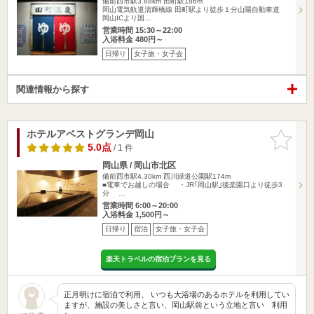
備前西市駅3.88km
田町駅186m
岡山電気軌道清輝橋線 田町駅より徒歩１分山陽自動車道
岡山ICより国…
営業時間 15:30～22:00
入浴料金 480円～
日帰り
女子旅・女子会
関連情報から探す
ホテルアベストグランデ岡山
お気に入
りに追加
5.0点
/ 1 件
岡山県 / 岡山市北区
備前西市駅4.30km
西川緑道公園駅174m
■電車でお越しの場合 ・JR｢岡山駅｣後楽園口より徒歩3
分 …
営業時間 6:00～20:00
入浴料金 1,500円～
日帰り
宿泊
女子旅・女子会
楽天トラベルの宿泊プランを見る
正月明けに宿泊で利用、 いつも大浴場のあるホテルを利用してい
ますが、施設の美しさと言い、岡山駅前という立地と言い 利用