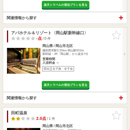
楽天トラベルの宿泊プランを見る
関連情報から探す
アパホテル＆リゾート〈岡山駅新幹線口〉
お気に入
りに追加
-点
/ 0 件
岡山県 / 岡山市北区
備前西市駅3.55km
岡山駅653m
新幹線・JR「岡山駅」から徒歩7分
営業時間
入浴料金 ～
宿泊
女子旅・女子会
楽天トラベルの宿泊プランを見る
関連情報から探す
田町温泉
お気に入
りに追加
2.0点
/ 1 件
岡山県 / 岡山市北区