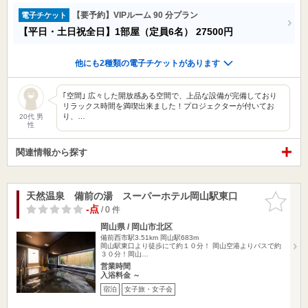
【要予約】VIPルーム 90 分プラン
電子チケット
【平日・土日祝全日】1部屋（定員6名）
27500円
他にも2種類の電子チケットがあります
｢空間｣ 広々した開放感ある空間で、上品な設備が完備しており
リラックス時間を満喫出来ました！プロジェクターが付いてお
り、…
20代 男
性
関連情報から探す
天然温泉 備前の湯 スーパーホテル岡山駅東口
お気に入
りに追加
-点
/ 0 件
岡山県 / 岡山市北区
備前西市駅3.51km
岡山駅683m
岡山駅東口より徒歩にて約１０分！ 岡山空港よりバスで約
３０分！岡山…
営業時間
入浴料金 ～
宿泊
女子旅・女子会