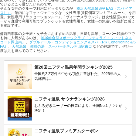
あるので、できればそういった客層にあった雰囲気の施設や貸切の個室が用意され
ているところ選びたいものです。
そんな女性のグループ利用にピッタリなのが
「横浜天然温泉SPA EAS（スパ イア
ス）」
。館内にはフォトジェニックな「女性専用 貸切個室プレミアムルーム」を用
意。女性専用リラクセーションルーム「ヴィーナスラウンジ」は女性浴室のロッカ
ーから直通で利用可能でブランケットも女性専用と、女性への気遣いを随所に感じ
る施設です。
備前西市駅の女子旅・女子会におすすめの温泉、日帰り温泉、スーパー銭湯の中で
も特に人気があるのは、
地域総合型スポーツクラブ「シティライトフィットネス
コート岡山南」
、
ダブルアール・コンディショニング＆スパ（RR Conditioning＆S
PA）
、
天然温泉 備前の湯 スーパーホテル岡山駅東口
などの施設です。ぜひ一
度は足を運んでみてください。
第20回ニフティ温泉年間ランキング2025
全国約2.2万件の中から頂点に選ばれた、2025年の人
気施設は…
ニフティ温泉 サウナランキング2026
おふろ好きユーザーの投票により、全国No.1サウナが
決定！
ニフティ温泉プレミアムクーポン