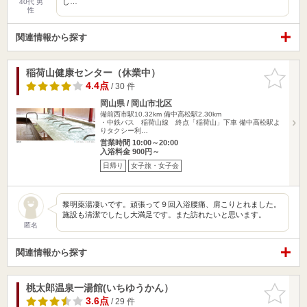
し…
40代 男
性
関連情報から探す
稲荷山健康センター（休業中）
お気に入
りに追加
4.4点
/ 30 件
岡山県 / 岡山市北区
備前西市駅10.32km
備中高松駅2.30km
・中鉄バス 稲荷山線 終点「稲荷山」下車 備中高松駅よ
りタクシー利…
営業時間 10:00～20:00
入浴料金 900円～
日帰り
女子旅・女子会
黎明薬湯凄いです。頑張って９回入浴腰痛、肩こりとれました。
施設も清潔でしたし大満足です。また訪れたいと思います。
匿名
関連情報から探す
桃太郎温泉一湯館(いちゆうかん）
お気に入
りに追加
3.6点
/ 29 件