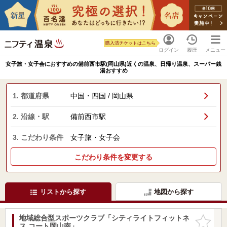
購入済チケットはこちら
ログイン
履歴
メニュー
女子旅・女子会におすすめの備前西市駅(岡山県)近くの温泉、日帰り温泉、スーパー銭
湯おすすめ
1. 都道府県
中国・四国 / 岡山県
2. 沿線・駅
備前西市駅
3. こだわり条件
女子旅・女子会
こだわり条件を変更する
リストから探す
地図から探す
地域総合型スポーツクラブ「シティライトフィットネ
お気に入
ス コート岡山南」
りに追加