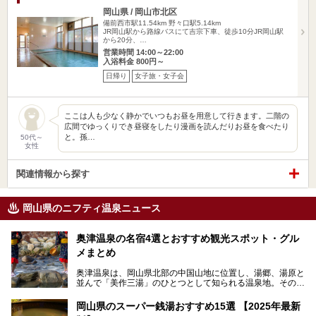
岡山県 / 岡山市北区
備前西市駅11.54km
野々口駅5.14km
JR岡山駅から路線バスにて吉宗下車、徒歩10分JR岡山駅
から20分、…
営業時間 14:00～22:00
入浴料金 800円～
日帰り
女子旅・女子会
ここは人も少なく静かでいつもお昼を用意して行きます。二階の
広間でゆっくりでき昼寝をしたり漫画を読んだりお昼を食べたり
と。孫…
50代～
女性
関連情報から探す
岡山県のニフティ温泉ニュース
奥津温泉の名宿4選とおすすめ観光スポット・グル
メまとめ
奥津温泉は、岡山県北部の中国山地に位置し、湯郷、湯原と
並んで「美作三湯」のひとつとして知られる温泉地。その泉
質は美人の湯として知られ、肌がスベスベになると評判で
す。
岡山県のスーパー銭湯おすすめ15選 【2025年最新