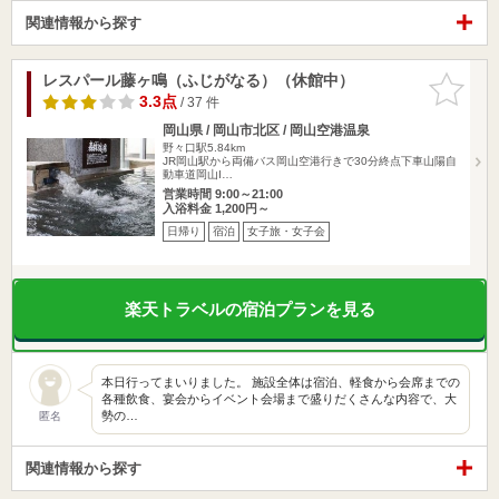
関連情報から探す
レスパール藤ヶ鳴（ふじがなる）（休館中）
お気に入
りに追加
3.3点
/ 37 件
岡山県 / 岡山市北区 / 岡山空港温泉
野々口駅5.84km
JR岡山駅から両備バス岡山空港行きで30分終点下車山陽自
動車道岡山I…
営業時間 9:00～21:00
入浴料金 1,200円～
日帰り
宿泊
女子旅・女子会
楽天トラベルの宿泊プランを見る
本日行ってまいりました。 施設全体は宿泊、軽食から会席までの
各種飲食、宴会からイベント会場まで盛りだくさんな内容で、大
勢の…
匿名
関連情報から探す