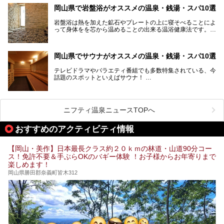
海に多数の島々が浮かぶ瀬戸内海に面した南部に分けられま
岡山県で岩盤浴がオススメの温泉・銭湯・スパ10選
す。年間を通じて降水量が少ない「晴れの国」で、モモやブ
ドウなど果物の栽培が盛んなうえ、その品質の高さは全国的
岩盤浴は熱を加えた鉱石やプレートの上に寝そべることによ
にも有名です。
って身体をを芯から温めることの出来る温浴健康法です。じ
んわりと身体の内部を温めて発汗を促すことでリラックス効
そんな岡山県には、山間部の自然を味わえる温泉から街中の
果だけではなく、代謝が高まり健康や美容にも良い影響が期
気軽に行ける入浴施設まで、さまざまなスーパー銭湯があり
待できます。今回はそんな岩盤浴にこだわった岡山県内のオ
ます。ここでは、岡山県で評判のスーパー銭湯をご紹介しま
岡山県でサウナがオススメの温泉・銭湯・スパ10選
ススメ温泉・銭湯・スパ10ヶ所を紹介させていただきま
しょう。
す。
テレビドラマやバラエティ番組でも多数特集されている、今
話題のスポットといえばサウナ！
「サ活」や「サ道」などという言葉も使われるほど、幅広い
年齢層から人気を集めています。
今回は、岡山県でサウナがおすすめの温泉や銭湯、スパを厳
選してご紹介！
ニフティ温泉ニュースTOPへ
血流が良くなるだけでなく美容効果やリラックス効果も期待
できるサウナで、内側から健康的な体を目指しましょう。
おすすめのアクティビティ情報
【岡山・美作】日本最長クラス約２０ｋｍの林道・山道90分コー
ス！免許不要＆手ぶらOKのバギー体験 ！お子様からお年寄りまで
楽しめます！
岡山県勝田郡奈義町皆木312