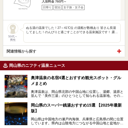
入浴料金 760円～
日帰り
宿泊
女子旅・女子会
ぬる湯の温泉でした！27～41℃位 の湯船が数種あり 皆さん長湯
してました！のんびりと過ごすことができる温泉施設です！ 露…
50代～
男性
関連情報から探す
岡山県のニフティ温泉ニュース
奥津温泉の名宿4選とおすすめ観光スポット・グル
メまとめ
奥津温泉は、岡山県北部の中国山地に位置し、湯郷、湯原と
並んで「美作三湯」のひとつとして知られる温泉地。その泉
質は美人の湯として知られ、肌がスベスベになると評判で
す。
岡山県のスーパー銭湯おすすめ15選 【2025年最新
版】
この記事では、奥津温泉で宿泊におすすめの宿、観光スポッ
ト、そして日帰り温泉施設を詳しくご紹介！奥津温泉の魅力
岡山県は中国地方の瀬戸内海側、兵庫県と広島県の間に位置
を存分に味わい、癒しの旅を楽しんでくださいね。
しています。県内は山陰地方につながる中国山地と盆地から
成る北部、吉備高原など丘陵地帯が広がる中部、おだやかな