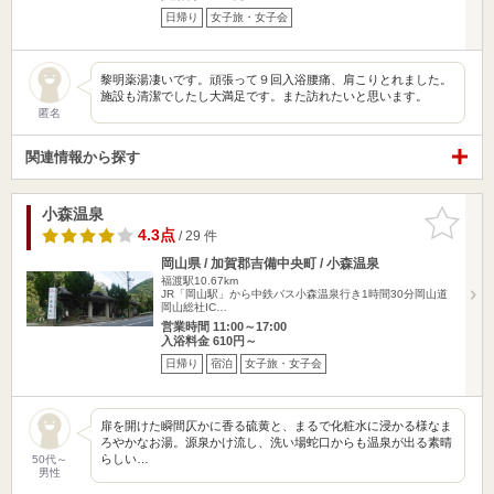
日帰り
女子旅・女子会
黎明薬湯凄いです。頑張って９回入浴腰痛、肩こりとれました。
施設も清潔でしたし大満足です。また訪れたいと思います。
匿名
関連情報から探す
小森温泉
お気に入
りに追加
4.3点
/ 29 件
岡山県 / 加賀郡吉備中央町 / 小森温泉
福渡駅10.67km
JR「岡山駅」から中鉄バス小森温泉行き1時間30分岡山道
岡山総社IC…
営業時間 11:00～17:00
入浴料金 610円～
日帰り
宿泊
女子旅・女子会
扉を開けた瞬間仄かに香る硫黄と、まるで化粧水に浸かる様なま
ろやかなお湯。源泉かけ流し、洗い場蛇口からも温泉が出る素晴
らしい…
50代～
男性