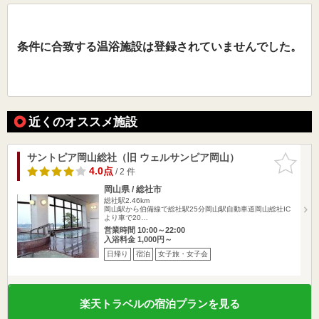
条件に合致する温浴施設は登録されていませんでした。
近くのオススメ施設
サントピア岡山総社（旧 ウェルサンピア岡山）
お気に入
りに追加
4.0点
/ 2 件
岡山県 / 総社市
総社駅2.46km
岡山駅から伯備線で総社駅25分岡山駅自動車道岡山総社IC
より車で20…
営業時間 10:00～22:00
入浴料金 1,000円～
日帰り
宿泊
女子旅・女子会
楽天トラベルの宿泊プランを見る