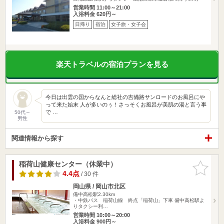
営業時間 11:00～21:00
入浴料金 620円～
日帰り
宿泊
女子旅・女子会
楽天トラベルの宿泊プランを見る
今日は出雲の国からなんと総社の吉備路サンロードのお風呂にや
って来た始末 人が多いのぅ！さっそくお風呂が美肌の湯と言う事
で …
50代～
男性
関連情報から探す
稲荷山健康センター（休業中）
お気に入
りに追加
4.4点
/ 30 件
岡山県 / 岡山市北区
備中高松駅2.30km
・中鉄バス 稲荷山線 終点「稲荷山」下車 備中高松駅よ
りタクシー利…
営業時間 10:00～20:00
入浴料金 900円～