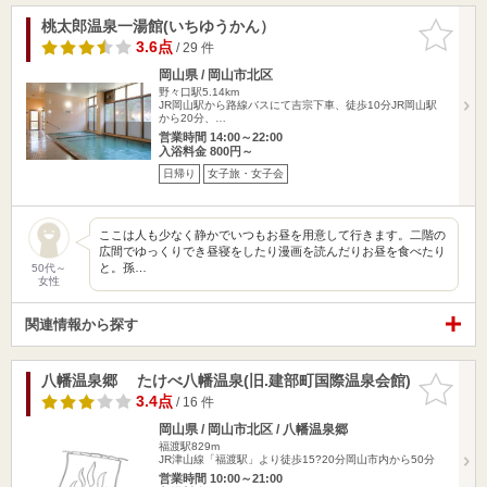
桃太郎温泉一湯館(いちゆうかん）
お気に入
りに追加
3.6点
/ 29 件
岡山県 / 岡山市北区
野々口駅5.14km
JR岡山駅から路線バスにて吉宗下車、徒歩10分JR岡山駅
から20分、…
営業時間 14:00～22:00
入浴料金 800円～
日帰り
女子旅・女子会
ここは人も少なく静かでいつもお昼を用意して行きます。二階の
広間でゆっくりでき昼寝をしたり漫画を読んだりお昼を食べたり
と。孫…
50代～
女性
関連情報から探す
八幡温泉郷 たけべ八幡温泉(旧.建部町国際温泉会館)
お気に入
りに追加
3.4点
/ 16 件
岡山県 / 岡山市北区 / 八幡温泉郷
福渡駅829m
JR津山線「福渡駅」より徒歩15?20分岡山市内から50分
営業時間 10:00～21:00