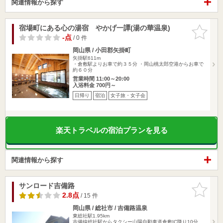
関連情報から探す
宿場町にある心の湯宿 やかげ一譚(湯の華温泉)
お気に入
りに追加
-点
/ 0 件
岡山県 / 小田郡矢掛町
矢掛駅611m
・倉敷駅よりお車で約３５分 ・岡山桃太郎空港からお車で
約６０分
営業時間 11:00～20:00
入浴料金 700円～
日帰り
宿泊
女子旅・女子会
楽天トラベルの宿泊プランを見る
関連情報から探す
サンロード吉備路
お気に入
りに追加
2.8点
/ 15 件
岡山県 / 総社市 / 吉備路温泉
東総社駅1.95km
吉備線総社駅からタクシー山陽自動車道倉敷IC降り10分