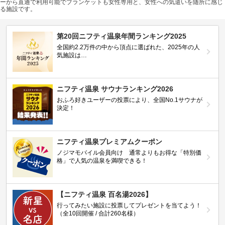
ーから直通で利用可能でブランケットも女性専用と、女性への気遣いを随所に感じ
る施設です。
第20回ニフティ温泉年間ランキング2025
全国約2.2万件の中から頂点に選ばれた、2025年の人
気施設は…
ニフティ温泉 サウナランキング2026
おふろ好きユーザーの投票により、全国No.1サウナが
決定！
ニフティ温泉プレミアムクーポン
ノジマモバイル会員向け 通常よりもお得な「特別価
格」で人気の温泉を満喫できる！
【ニフティ温泉 百名湯2026】
行ってみたい施設に投票してプレゼントを当てよう！
（全10回開催 / 合計260名様）