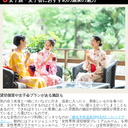
貸切個室や女子会プランがある施設も
気の合う友達と一緒にスパなどに行き、温泉に入ったり、美味しいものを食べた
り、エステを受けたりするのはとても楽しいもの。つい盛り上がってしまうことも
あるので、できればそういった客層にあった雰囲気の施設や貸切の個室が用意され
ているところ選びたいものです。
そんな女性のグループ利用にピッタリなのが
「横浜天然温泉SPA EAS（スパ イア
ス）」
。館内にはフォトジェニックな「女性専用 貸切個室プレミアムルーム」を用
意。女性専用リラクセーションルーム「ヴィーナスラウンジ」は女性浴室のロッカ