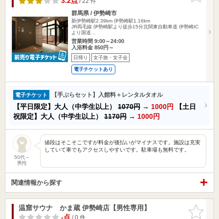
3.2点
/ 22 件
群馬県 / 伊勢崎市
新伊勢崎駅2.39km
伊勢崎駅1.16km
JR両毛線 伊勢崎駅より徒歩15分北関東自動車道 伊勢崎IC
より国道…
営業時間 9:00～24:00
入浴料金 850円～
日帰り
女子旅・女子会
電子チケットあり
【手ぶらセット】入館料＋レンタルタオル
電子チケット
【平日限定】大人（中学生以上）
1070円
→
1000円
【土日
祝限定】大人（中学生以上）
1170円
→
1000円
値段はそこそこですが料金が後払いがマイナスです。施設は充実
していて車でもアクセスしやすいです。駐車場も無料です。
50代～
男性
関連情報から探す
温窟サウナ かま蔵 伊勢崎店【男性専用】
お気に入
りに追加
-点
/ 0 件