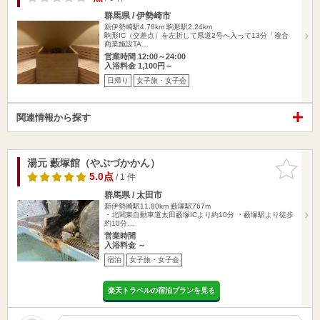
群馬県 / 伊勢崎市
新伊勢崎駅4.78km
駒形駅2.24km
駒形IC（交差点）を左折して県道2号へ入って13分「複合
商業施設TA…
営業時間 12:00～24:00
入浴料金 1,100円～
日帰り
女子旅・女子会
関連情報から探す
湯元 藪塚館（やぶづかかん）
お気に入
りに追加
5.0点
/ 1 件
群馬県 / 太田市
新伊勢崎駅11.80km
藪塚駅767m
・北関東自動車道太田藪塚ICより約10分 ・藪塚駅より徒歩
約10分…
営業時間
入浴料金 ～
宿泊
女子旅・女子会
楽天トラベルの宿泊プランを見る