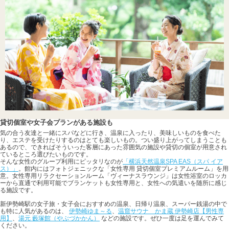
貸切個室や女子会プランがある施設も
気の合う友達と一緒にスパなどに行き、温泉に入ったり、美味しいものを食べた
り、エステを受けたりするのはとても楽しいもの。つい盛り上がってしまうことも
あるので、できればそういった客層にあった雰囲気の施設や貸切の個室が用意され
ているところ選びたいものです。
そんな女性のグループ利用にピッタリなのが
「横浜天然温泉SPA EAS（スパ イア
ス）」
。館内にはフォトジェニックな「女性専用 貸切個室プレミアムルーム」を用
意。女性専用リラクセーションルーム「ヴィーナスラウンジ」は女性浴室のロッカ
ーから直通で利用可能でブランケットも女性専用と、女性への気遣いを随所に感じ
る施設です。
新伊勢崎駅の女子旅・女子会におすすめの温泉、日帰り温泉、スーパー銭湯の中で
も特に人気があるのは、
伊勢崎ゆま～る
、
温窟サウナ かま蔵 伊勢崎店【男性専
用】
、
湯元 藪塚館（やぶづかかん）
などの施設です。ぜひ一度は足を運んでみて
ください。