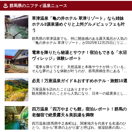
群馬県のニフティ温泉ニュース
草津温泉「亀の井ホテル 草津リゾート」なら姉妹
ホテル3源泉湯めぐりと上州グルメビュッフェも叶
う
群馬県の草津温泉でも、特に開放感のある露天風呂が人気の
「亀の井ホテル 草津リゾート」が2025年12月25日にリニュ
ーアルオープンしました。
ロビーや客室が綺麗になって、上州グルメにこだわったビュ
電車を降りたら秘湯とサウナ！宿泊もできる「水沼
ッフェも人気！アクセスはシャトルバスで楽々、さらに草津
ヴィレッジ」体験レポート
温泉にある姉妹ホテルの「草津温泉 大東舘」「亀の井ホテ
ル 草津湯畑」の湯めぐりまで楽しめます。
「電車を降りてすぐ、天然温泉と本格サウナが待っている」
そんな夢のような体験が叶うのが、群馬県桐生市にある「駅
今回はそんな「亀の井ホテル 草津リゾート」を徹底レポー
の天然温泉&サウナの森 水沼ヴィレッジ」です。
ト！
日帰り温泉の「水沼の湯」と宿泊もできる「サウナの森」、
必見！万座温泉ガイド＆おすすめホテル・旅館10選
２つのエリアがあります。
───
提供元：アイコニア・ホスピタリティ株式会社【PR】
万座温泉を訪れたことはありますか？
今回は、その中でも特にユニークな駅直結の「水沼の湯」の
この記事は亀の井ホテル 草津リゾートのPR記事です。
観光開発されたことから人気になり、日本一の硫黄泉として
魅力に焦点を当て、温泉好き、サウナー、そして電車旅好き
も有名な温泉地です。
も必見の、心と体がリフレッシュする水沼ヴィレッジの体験
レポートをお届けします。
万座温泉が何県にあるのか、どんな温泉なのか、知らない方
四万温泉「四万やまぐち館」宿泊レポート！群馬の
も多いかもしれません。
老舗宿で絶景露天＆美肌湯を満喫
そこで筆者である私が実際に行ってみました！万座温泉の楽
しみ方や周辺の観光地を解説します。
四万温泉(群馬県中之条町)は、関東地方を代表する名湯のひ
また、日帰り入浴できる温泉から混浴可能な温泉まで、おす
とつ。古から“草津の上がり湯”と呼ばれ、保湿効果の高い美
すめの入浴施設もご紹介します！
肌湯として有名な存在です。