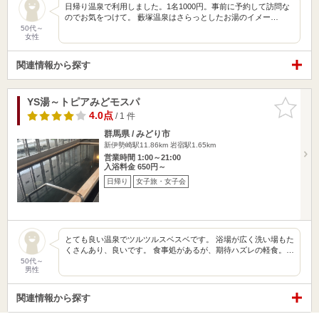
日帰り温泉で利用しました。1名1000円。事前に予約して訪問な
のでお気をつけて。 藪塚温泉はさらっとしたお湯のイメー…
50代～
女性
関連情報から探す
YS湯～トピアみどモスパ
お気に入
りに追加
4.0点
/ 1 件
群馬県 / みどり市
新伊勢崎駅11.86km
岩宿駅1.65km
営業時間 1:00～21:00
入浴料金 650円～
日帰り
女子旅・女子会
とても良い温泉でツルツルスベスベです。 浴場が広く洗い場もた
くさんあり、良いです。 食事処があるが、期待ハズレの軽食。…
50代～
男性
関連情報から探す