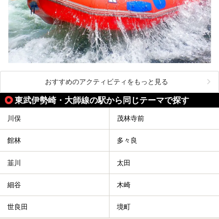
おすすめのアクティビティをもっと見る
東武伊勢崎・大師線の駅から同じテーマで探す
川俣
茂林寺前
館林
多々良
韮川
太田
細谷
木崎
世良田
境町