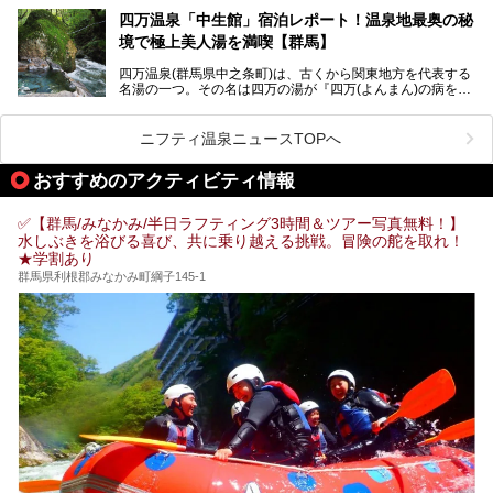
四万温泉「中生館」宿泊レポート！温泉地最奥の秘
「四万やまぐち館」は、この地を代表する旅館の一つ。日帰
境で極上美人湯を満喫【群馬】
り入浴も可能ですが、やはり宿泊してじっくり楽しむのがベ
スト。今回は筆者自ら宿泊し、人気の絶景露天風呂＆極上美
四万温泉(群馬県中之条町)は、古くから関東地方を代表する
肌湯をはじめ、館内の魅力をたっぷりとご紹介します！
名湯の一つ。その名は四万の湯が『四万(よんまん)の病を癒
す霊泉』であるとする伝説に由来し、現代においても多くの
観光客で賑わう人気温泉地です。
ニフティ温泉ニュースTOPへ
「中生館」は四万温泉最奥に位置し、秘境感漂う老舗宿。泉
質の良さ(特に美人湯効果)に定評があり、知る人ぞ知る穴場
おすすめのアクティビティ情報
的存在です。今回は筆者自ら宿泊し、自慢の温泉をはじめ食
事・客室・共有スペースなど、宿の全貌を徹底紹介します。
✅【群馬/みなかみ/半日ラフティング3時間＆ツアー写真無料！】
水しぶきを浴びる喜び、共に乗り越える挑戦。冒険の舵を取れ！
★学割あり
群馬県利根郡みなかみ町綱子145-1