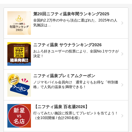
第20回ニフティ温泉年間ランキング2025
全国約2.2万件の中から頂点に選ばれた、2025年の人
気施設は…
ニフティ温泉 サウナランキング2026
おふろ好きユーザーの投票により、全国No.1サウナが
決定！
ニフティ温泉プレミアムクーポン
ノジマモバイル会員向け 通常よりもお得な「特別価
格」で人気の温泉を満喫できる！
【ニフティ温泉 百名湯2026】
行ってみたい施設に投票してプレゼントを当てよう！
（全10回開催 / 合計260名様）