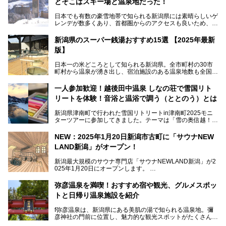
とそこはスキー場と温泉地だった！
日本でも有数の豪雪地帯で知られる新潟県には素晴らしいゲ
レンデが数多くあり、首都圏からのアクセスも良いため、関
東のスキーヤー＆スノーボーダー御用達となっています。ま
た全域にわたって月岡、赤倉、松之山、燕、妙高、岩室など
新潟県のスーパー銭湯おすすめ15選 【2025年最新
など、古くは文豪にも愛された歴史ある老舗温泉地が多いこ
版】
とで知られています。
今回はスキーヤーやスノーボーダーの“滑り疲れ”を癒やすた
日本一の米どころとして知られる新潟県。全市町村の30市
めに訪れたい、新潟県内にあるスキー場そばの温泉地をまと
町村から温泉が湧き出し、宿泊施設のある温泉地数も全国有
めました。
数で、魅力的な温泉がいっぱいの県でもあります。日帰りで
アフタースキーは温泉で決まりですね！
温泉が利用ができる宿泊施設も多く、スーパー銭湯も多彩な
一人参加歓迎！越後田中温泉 しなの荘で雪国リト
サービスを提供する施設がいろいろ。
リートを体験！音浴と温浴で調う（ととのう）とは
観光やレジャーに温泉を組み合わせれば、旅はさらに充実し
ますね。今回は、新潟県でおすすめのスーパー銭湯をご紹介
新潟県津南町で行われた雪国リトリートin津南町2025モニ
します。
ターツアーに参加してきました。テーマは「雪の奥信越！音
浴と温浴で調うリトリート」。
NEW：2025年1月20日新潟市古町に「サウナNEW
温泉ライターとして「温浴」は頻繁に体験していますが、
LAND新潟」がオープン！
「音浴」とは果たしてどんな体験なのでしょう？とても気に
なります。
新潟最大規模のサウナ専門店「サウナNEWLAND新潟」が2
025年1月20日にオープンします。
古町はかつて港町として栄えていた日本海有数の花街。この
街に再び笑顔と賑わいを取り戻し、新たなランドマークとし
なお、宿泊した温泉は日帰り入浴もできる秘湯「越後田中温
弥彦温泉を満喫！おすすめ宿や観光、グルメスポッ
て地域活性化を目指します。
泉 しなの荘」です。こちらについても詳しく紹介します。
トと日帰り温泉施設を紹介
サウナ室のテーマは「海賊船」‥⁉ ユニークなサウナ室を
含む３つのポイントをご紹介！
───
f弥彦温泉は、新潟県にある美肌の湯で知られる温泉地。彌
彦神社の門前に位置し、魅力的な観光スポットがたくさんあ
提供元：一般社団法人 雪国観光舎【PR】
ります。