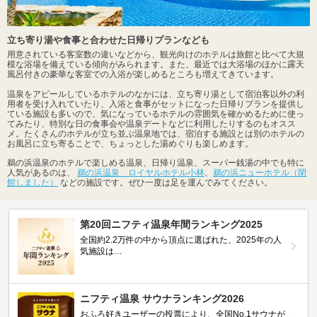
立ち寄り湯や食事と合わせた日帰りプランなども
用意されている客室数の違いなどから、観光向けのホテルは旅館と比べて大規
模な浴場を備えている傾向がみられます。また、最近では大浴場のほかに露天
風呂付きの豪華な客室での入浴が楽しめるところも増えてきています。
温泉をアピールしているホテルのなかには、立ち寄り湯として宿泊客以外の利
用者を受け入れていたり、入浴と食事がセットになった日帰りプランを提供し
ている施設も多いので、気になっているホテルの雰囲気を確かめるために使っ
てみたり、特別な日の食事会や温泉デートなどに利用したりするのもオスス
メ。たくさんのホテルが立ち並ぶ温泉地では、宿泊する施設とは別のホテルの
お風呂に立ち寄ることで、ちょっとした湯めぐりも楽しめます。
鵜の浜温泉のホテルで楽しめる温泉、日帰り温泉、スーパー銭湯の中でも特に
人気があるのは、
鵜の浜温泉 ロイヤルホテル小林
、
鵜の浜ニューホテル（閉
館しました）
などの施設です。ぜひ一度は足を運んでみてください。
第20回ニフティ温泉年間ランキング2025
全国約2.2万件の中から頂点に選ばれた、2025年の人
気施設は…
ニフティ温泉 サウナランキング2026
おふろ好きユーザーの投票により、全国No.1サウナが