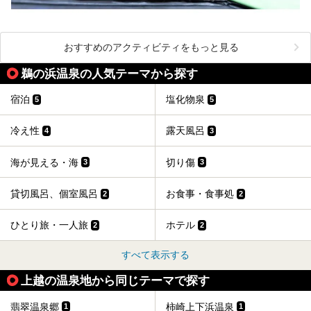
おすすめのアクティビティをもっと見る
鵜の浜温泉の人気テーマから探す
宿泊
塩化物泉
5
5
冷え性
露天風呂
4
3
海が見える・海
切り傷
3
3
貸切風呂、個室風呂
お食事・食事処
2
2
ひとり旅・一人旅
ホテル
2
2
すべて表示する
上越の温泉地から同じテーマで探す
翡翠温泉郷
柿崎上下浜温泉
1
1