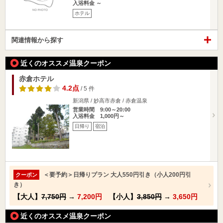
入浴料金 ～
ホテル
関連情報から探す
近くのオススメ温泉クーポン
赤倉ホテル
4.2点
/ 5 件
新潟県 / 妙高市赤倉 / 赤倉温泉
営業時間 9:00～20:00
入浴料金 1,000円～
日帰り
宿泊
＜要予約＞日帰りプラン 大人550円引き（小人200円引
クーポン
き）
【大人】
7,750円
→
7,200円
【小人】
3,850円
→
3,650円
近くのオススメ温泉クーポン