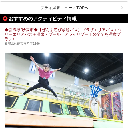
この記事は一般社団法人 雪国観光舎のPRレポート記事で
この記事では、弥彦温泉の宿泊に最適なおすすめ宿や、日帰
ニフティ温泉ニュースTOPへ
す。
り施設、グルメスポット、弥彦の自然を堪能できる観光スポ
ットをご紹介します。初めての弥彦温泉旅行を計画している
おすすめのアクティビティ情報
方に向けて、弥彦温泉の魅力を存分にお伝えしますので、ぜ
ひ参考にしてみてくださいね！
◆新潟県/妙高市◆【ぜんぶ遊び放題パス】プラザエリアパス＋ツ
リーエリアパス＋温泉・プール アライリゾートの全てを満喫プ
ラン♪
新潟県妙高市両善寺1966