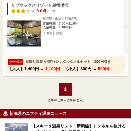
リブマックスリゾート越後湯沢
3.0点
/ 1 件
新潟県 / 南魚沼郡湯沢町
営業時間 8:00～21:00
入浴料金 1,100円～
日帰り
宿泊
日帰り温泉入浴料+レンタルタオルセット 300円引き
クーポン
【大人】
1,400円
→
1,100円
【小人】
800円
→
500円
1
2
件中 1件～2件を表示
新潟県のニフティ温泉ニュース
【スキー＆温泉リスト・新潟編】トンネルを抜ける