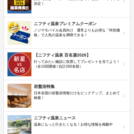
決定！
ニフティ温泉プレミアムクーポン
ノジマモバイル会員向け 通常よりもお得な「特別価
格」で人気の温泉を満喫できる！
【ニフティ温泉 百名湯2026】
行ってみたい施設に投票してプレゼントを当てよう！
（全10回開催 / 合計260名様）
岩盤浴特集
日本全国の岩盤浴情報だけをピックアップ。まとめて
検索！
ニフティ温泉ニュース
温泉にもっと行きたくなる！お得な情報を掲載中