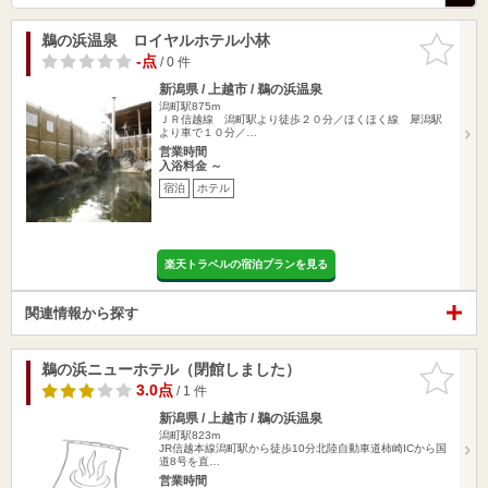
鵜の浜温泉 ロイヤルホテル小林
お気に入
りに追加
-点
/ 0 件
新潟県 / 上越市 / 鵜の浜温泉
潟町駅875m
ＪＲ信越線 潟町駅より徒歩２０分／ほくほく線 犀潟駅
より車で１０分／…
営業時間
入浴料金 ～
宿泊
ホテル
楽天トラベルの宿泊プランを見る
関連情報から探す
鵜の浜ニューホテル（閉館しました）
お気に入
りに追加
3.0点
/ 1 件
新潟県 / 上越市 / 鵜の浜温泉
潟町駅823m
JR信越本線潟町駅から徒歩10分北陸自動車道柿崎ICから国
道8号を直…
営業時間