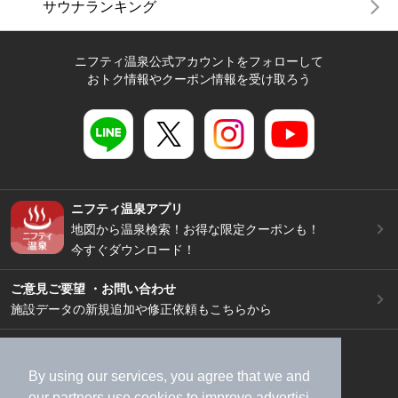
サウナランキング
ニフティ温泉公式アカウントをフォローして
おトク情報やクーポン情報を受け取ろう
ニフティ温泉アプリ
地図から温泉検索！お得な限定クーポンも！
今すぐダウンロード！
ご意見ご要望 ・お問い合わせ
施設データの新規追加や修正依頼もこちらから
スマートフォン
/
PC
加盟店募集（資料請求）
広告出稿のご案内
By using our services, you agree that we and
our
partners
use cookies to improve advertisi