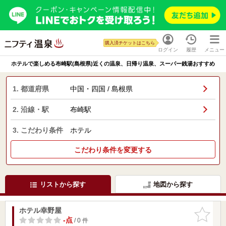
購入済チケットはこちら
ログイン
履歴
メニュー
ホテルで楽しめる布崎駅(島根県)近くの温泉、日帰り温泉、スーパー銭湯おすすめ
1. 都道府県
中国・四国 / 島根県
2. 沿線・駅
布崎駅
3. こだわり条件
ホテル
こだわり条件を変更する
リストから探す
地図から探す
ホテル幸野屋
お気に入
りに追加
-点
/ 0 件