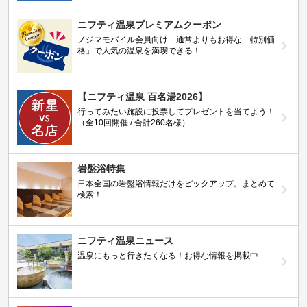
ニフティ温泉プレミアムクーポン
ノジマモバイル会員向け 通常よりもお得な「特別価
格」で人気の温泉を満喫できる！
【ニフティ温泉 百名湯2026】
行ってみたい施設に投票してプレゼントを当てよう！
（全10回開催 / 合計260名様）
岩盤浴特集
日本全国の岩盤浴情報だけをピックアップ。まとめて
検索！
ニフティ温泉ニュース
温泉にもっと行きたくなる！お得な情報を掲載中