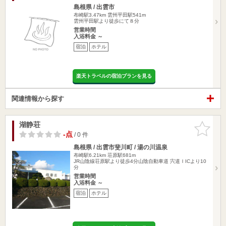
島根県 / 出雲市
布崎駅3.47km
雲州平田駅541m
雲州平田駅より徒歩にて８分
営業時間
入浴料金 ～
宿泊
ホテル
楽天トラベルの宿泊プランを見る
関連情報から探す
湖静荘
お気に入
りに追加
-点
/ 0 件
島根県 / 出雲市斐川町 / 湯の川温泉
布崎駅6.21km
荘原駅681m
JR山陰線荘原駅より徒歩4分山陰自動車道 宍道ＩICより10
分
営業時間
入浴料金 ～
宿泊
ホテル