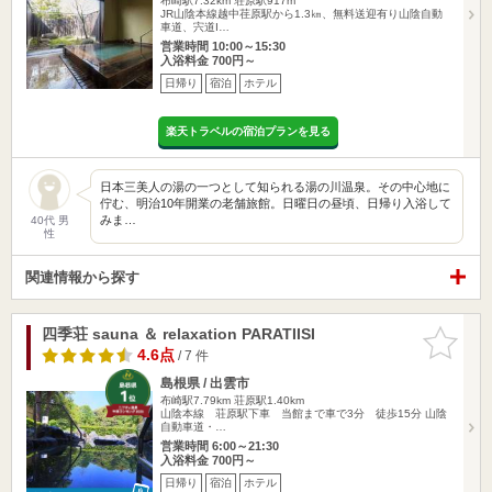
布崎駅7.32km
荘原駅917m
JR山陰本線越中荏原駅から1.3㎞、無料送迎有り山陰自動
車道、宍道I…
営業時間 10:00～15:30
入浴料金 700円～
日帰り
宿泊
ホテル
楽天トラベルの宿泊プランを見る
日本三美人の湯の一つとして知られる湯の川温泉。その中心地に
佇む、明治10年開業の老舗旅館。日曜日の昼頃、日帰り入浴して
みま…
40代 男
性
関連情報から探す
四季荘 sauna ＆ relaxation PARATIISI
お気に入
りに追加
4.6点
/ 7 件
島根県 / 出雲市
布崎駅7.79km
荘原駅1.40km
山陰本線 荘原駅下車 当館まで車で3分 徒歩15分 山陰
自動車道・…
営業時間 6:00～21:30
入浴料金 700円～
日帰り
宿泊
ホテル