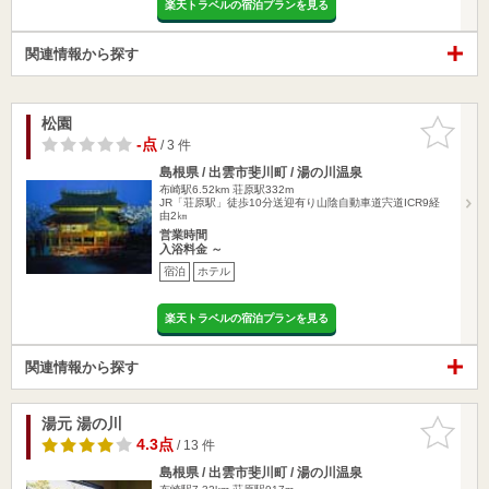
楽天トラベルの宿泊プランを見る
関連情報から探す
松園
お気に入
りに追加
-点
/ 3 件
島根県 / 出雲市斐川町 / 湯の川温泉
布崎駅6.52km
荘原駅332m
JR「荘原駅」徒歩10分送迎有り山陰自動車道宍道ICR9経
由2㎞
営業時間
入浴料金 ～
宿泊
ホテル
楽天トラベルの宿泊プランを見る
関連情報から探す
湯元 湯の川
お気に入
りに追加
4.3点
/ 13 件
島根県 / 出雲市斐川町 / 湯の川温泉