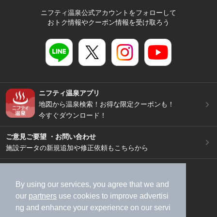
ニフティ温泉公式アカウントをフォローして
おトク情報やクーポン情報を受け取ろう
ニフティ温泉アプリ
地図から温泉検索！お得な限定クーポンも！
今すぐダウンロード！
ご意見ご要望 ・お問い合わせ
施設データの新規追加や修正依頼もこちらから
スマートフォン
/
PC
加盟店募集（資料請求）
広告出稿のご案内
By using our services, you agree that we and
our
partners
use cookies to improve advertisi
利用規約
ライフスタイルMEMBERS+規約
ng and enhance your experience on our servi
特定商取引法に基づく表記
ヘルプ
採用情報