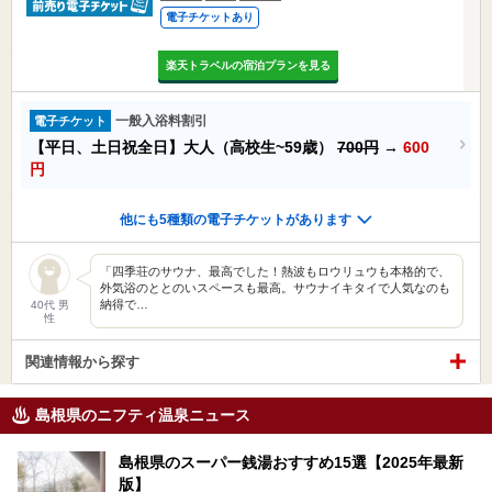
電子チケットあり
楽天トラベルの宿泊プランを見る
一般入浴料割引
電子チケット
【平日、土日祝全日】大人（高校生~59歳）
700円
→
600
円
他にも5種類の電子チケットがあります
「四季荘のサウナ、最高でした！熱波もロウリュウも本格的で、
外気浴のととのいスペースも最高。サウナイキタイで人気なのも
納得で…
40代 男
性
関連情報から探す
島根県のニフティ温泉ニュース
島根県のスーパー銭湯おすすめ15選【2025年最新
版】