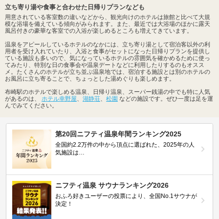
立ち寄り湯や食事と合わせた日帰りプランなども
用意されている客室数の違いなどから、観光向けのホテルは旅館と比べて大規
模な浴場を備えている傾向がみられます。また、最近では大浴場のほかに露天
風呂付きの豪華な客室での入浴が楽しめるところも増えてきています。
温泉をアピールしているホテルのなかには、立ち寄り湯として宿泊客以外の利
用者を受け入れていたり、入浴と食事がセットになった日帰りプランを提供し
ている施設も多いので、気になっているホテルの雰囲気を確かめるために使っ
てみたり、特別な日の食事会や温泉デートなどに利用したりするのもオスス
メ。たくさんのホテルが立ち並ぶ温泉地では、宿泊する施設とは別のホテルの
お風呂に立ち寄ることで、ちょっとした湯めぐりも楽しめます。
布崎駅のホテルで楽しめる温泉、日帰り温泉、スーパー銭湯の中でも特に人気
があるのは、
ホテル幸野屋
、
湖静荘
、
松園
などの施設です。ぜひ一度は足を運
んでみてください。
第20回ニフティ温泉年間ランキング2025
全国約2.2万件の中から頂点に選ばれた、2025年の人
気施設は…
ニフティ温泉 サウナランキング2026
おふろ好きユーザーの投票により、全国No.1サウナが
決定！