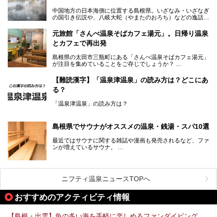
中国地方の日本海側に位置する島根県。いざなみ・いざなぎ
の国引き伝説や、八岐大蛇（やまたのおろち）などの逸話が
残る神話の里というイメージが強く、出雲大社には毎年多く
の参拝客が訪れます。「出雲縁結び空港」への直行便なら、
元旅館「さんべ温泉そばカフェ湯元」。日帰り温泉
首都圏からでも実は2時間圏内で到着できるアクセスも魅力
とカフェで再出発
です。
そんな島根県には、玉造温泉（松江市）や温泉津温泉（大田
島根県の太田市三瓶町にある「さんべ温泉そばカフェ湯元」
市）など、古くから知られる温泉郷が多くあります。ゆった
が注目を集めていることをご存じでしょうか？
り流れる時間のなかで、心の底からのんびりできるスーパー
銭湯＆日帰り温泉の数々をピックアップしてご紹介します。
「さんべ温泉そばカフェ湯元」は日帰り温泉と、名物のそば
【難読漢字】「温泉津温泉」の読み方は？どこにあ
を提供するカフェという新しい営業スタイルで、観光客に限
る？
らず地元民にも親しまれています。
「温泉津温泉」の読み方は？
宿泊をせずとも、気軽に源泉のお湯をつかった温泉と、美味
しいそばが楽しめるなんて、とても素敵ですよね。
読めそうで読めない、難読温泉地名漢字。あなたは読めます
しかし、元は温泉旅館だったこちらの施設、さまざまな背景
か？
を経て現在のスタイルに辿り着いているのです。
島根県でサウナがオススメの温泉・銭湯・スパ10選
最近ではサウナに関する雑誌や漫画も発売されるなど、ファ
ンが増えているサウナ。
しかしサウナは一口にサウナと言っても、ドライサウナ、ス
ニフティ温泉ニュースTOPへ
チームサウナ、塩サウナなどが存在し、施設によって様々な
こだわりを持つ施設も増えています。
おすすめのアクティビティ情報
今回はそんな今話題のサウナが楽しめる、島根県内にあるオ
【島根・出雲】魚の多い海を手軽に楽しめるファンダイビング