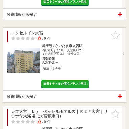
楽天トラベルの宿泊プランを見る
関連情報から探す
エクセルイン大宮
お気に入
りに追加
-点
/ 0 件
埼玉県 / さいたま市大宮区
与野本町駅2.59km
大宮駅217m
ＪＲ大宮駅西口より徒歩２分
営業時間
入浴料金 ～
宿泊
ホテル
楽天トラベルの宿泊プランを見る
関連情報から探す
レフ大宮 ｂｙ ベッセルホテルズ｜ＲＥＦ大宮｜サ
お気に入
ウナ付大浴場（大宮駅東口）
りに追加
-点
/ 0 件
埼玉県 / さいたま市大宮区