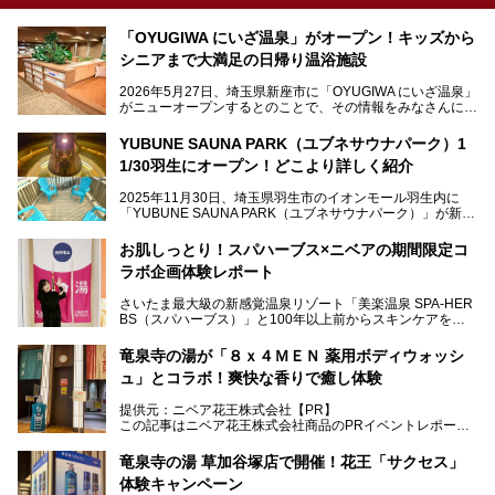
「OYUGIWA にいざ温泉」がオープン！キッズから
シニアまで大満足の日帰り温浴施設
2026年5月27日、埼玉県新座市に「OYUGIWA にいざ温泉」
がニューオープンするとのことで、その情報をみなさんにい
ち早くお伝えしようとひと足お先に取材訪問。
YUBUNE SAUNA PARK（ユブネサウナパーク）1
メインとなる黒湯の天然温泉や本格的なサウナをはじめ、4
1/30羽生にオープン！どこより詳しく紹介
種類のリラックスルームやお食事処、他施設とは一線を画す
キッズコーナーなど、施設の隅々までたっぷりとチェックし
2025年11月30日、埼玉県羽生市のイオンモール羽生内に
てきました！
「YUBUNE SAUNA PARK（ユブネサウナパーク）」が新規
オープン！
お肌しっとり！スパハーブス×ニベアの期間限定コ
今年の4月1日から楽久屋グループの一員となった「湯舞音
ラボ企画体験レポート
（ユブネ）」が新ブランド「YUBUNE SAUNA PARK」を立
ち上げました。
さいたま最大級の新感覚温泉リゾート「美楽温泉 SPA-HER
湯舞音らしいサウナにこだわった遊び心満点の"銭湯×屋外サ
BS（スパハーブス）」と100年以上前からスキンケアを考
ウナ"施設で、男女別のお風呂のほか、水着やサウナ着で楽
案してきた「ニベア」が、期間限定でコラボ企画を開催中。
しめる男女共用屋外サウナや飲食できるととのいスペースな
読者モデルやインスタグラマーとして活躍している、美容＆
ど、ユニークなポイントがいっぱい！
竜泉寺の湯が「８ｘ４ＭＥＮ 薬用ボディウォッシ
スパ大好きの畑瀬愛さんと取材してきました。
オープン前取材に行ってきましたので、早速どこより詳しく
ュ」とコラボ！爽快な香りで癒し体験
紹介しちゃいます！
───
提供元：ニベア花王株式会社【PR】
提供元：ニベア花王株式会社【PR】
この記事はニベア花王株式会社商品のPRイベントレポート
この記事はニベア花王株式会社商品のPRイベントレポート
記事です。
記事です。
竜泉寺の湯 草加谷塚店で開催！花王「サクセス」
ーーー
体験キャンペーン
注目のボディウォッシュアイテム「８ｘ４ＭＥＮ 薬用ボデ