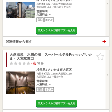
与野本町駅2.78km
大宮駅357m
大宮駅東口より徒歩にて約３分
営業時間
入浴料金 ～
宿泊
ホテル
楽天トラベルの宿泊プランを見る
関連情報から探す
天然温泉 氷川の湯 スーパーホテルPremierさいた
お気に入
ま・大宮駅東口
りに追加
-点
/ 0 件
埼玉県 / さいたま市大宮区
与野本町駅3.18km
大宮駅415m
大宮駅東口より徒歩4分
営業時間
入浴料金 ～
宿泊
ホテル
楽天トラベルの宿泊プランを見る