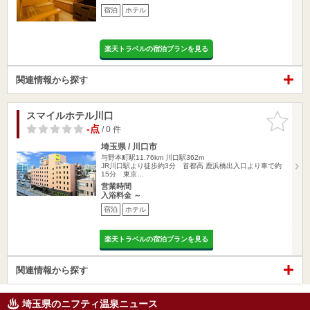
宿泊
ホテル
楽天トラベルの宿泊プランを見る
関連情報から探す
スマイルホテル川口
お気に入
りに追加
-点
/ 0 件
埼玉県 / 川口市
与野本町駅11.76km
川口駅362m
JR川口駅より徒歩約3分 首都高 鹿浜橋出入口より車で約
15分 東京…
営業時間
入浴料金 ～
宿泊
ホテル
楽天トラベルの宿泊プランを見る
関連情報から探す
埼玉県のニフティ温泉ニュース