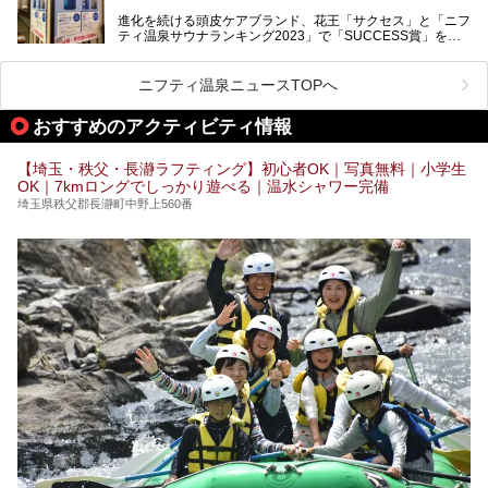
ィウォッシュ」と「ニフティ温泉年間ランキング2021」で
進化を続ける頭皮ケアブランド、花王「サクセス」と「ニフ
全国総合2位にランクインした人気温浴施設「竜泉寺の湯 草
ティ温泉サウナランキング2023」で「SUCCESS賞」を獲
加谷塚店」がコラボイベントを期間限定で開催中ということ
得した人気温浴施設「竜泉寺の湯 草加谷塚店」がコラボイ
で早速訪問！
ベントを開催。
気になるその内容をチェックしてきました！
ニフティ温泉ニュースTOPへ
早速訪問し、気になるその内容を取材してきました！
おすすめのアクティビティ情報
───
提供元：花王株式会社【PR】
この記事は花王株式会社商品のPRイベントレポート記事で
【埼玉・秩父・長瀞ラフティング】初心者OK｜写真無料｜小学生
す。
OK｜7kmロングでしっかり遊べる｜温水シャワー完備
埼玉県秩父郡長瀞町中野上560番