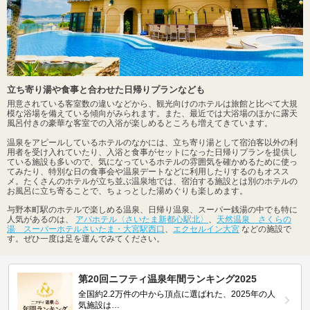
立ち寄り湯や食事と合わせた日帰りプランなども
用意されている客室数の違いなどから、観光向けのホテルは旅館と比べて大規
模な浴場を備えている傾向がみられます。また、最近では大浴場のほかに露天
風呂付きの豪華な客室での入浴が楽しめるところも増えてきています。
温泉をアピールしているホテルのなかには、立ち寄り湯として宿泊客以外の利
用者を受け入れていたり、入浴と食事がセットになった日帰りプランを提供し
ている施設も多いので、気になっているホテルの雰囲気を確かめるために使っ
てみたり、特別な日の食事会や温泉デートなどに利用したりするのもオスス
メ。たくさんのホテルが立ち並ぶ温泉地では、宿泊する施設とは別のホテルの
お風呂に立ち寄ることで、ちょっとした湯めぐりも楽しめます。
与野本町駅のホテルで楽しめる温泉、日帰り温泉、スーパー銭湯の中でも特に
人気があるのは、
アパホテル〈さいたま新都心駅北〉
、
天然温泉 さくらの
湯 スーパーホテルさいたま・大宮駅西口
、
エクセルイン大宮
などの施設で
す。ぜひ一度は足を運んでみてください。
第20回ニフティ温泉年間ランキング2025
全国約2.2万件の中から頂点に選ばれた、2025年の人
気施設は…