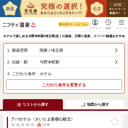
購入済チケットはこちら
ログイン
履歴
メニュー
ホテルで楽しめる与野本町駅(埼玉県)近くの温泉、日帰り温泉、スーパー銭湯おすすめ
1. 都道府県
関東 / 埼玉県
2. 沿線・駅
与野本町駅
3. こだわり条件
ホテル
こだわり条件を変更する
リストから探す
地図から探す
アパホテル〈さいたま新都心駅北〉
お気に入
りに追加
-点
/ 0 件