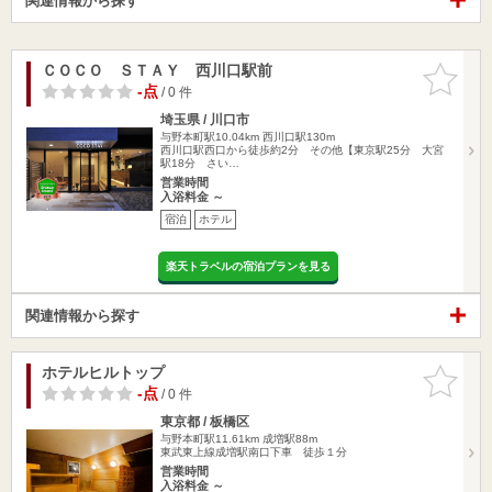
関連情報から探す
ＣＯＣＯ ＳＴＡＹ 西川口駅前
お気に入
りに追加
-点
/ 0 件
埼玉県 / 川口市
与野本町駅10.04km
西川口駅130m
西川口駅西口から徒歩約2分 その他【東京駅25分 大宮
駅18分 さい…
営業時間
入浴料金 ～
宿泊
ホテル
楽天トラベルの宿泊プランを見る
関連情報から探す
ホテルヒルトップ
お気に入
りに追加
-点
/ 0 件
東京都 / 板橋区
与野本町駅11.61km
成増駅88m
東武東上線成増駅南口下車 徒歩１分
営業時間
入浴料金 ～