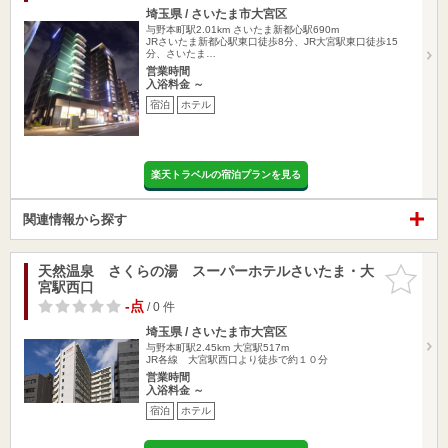
埼玉県 / さいたま市大宮区
与野本町駅2.01km
さいたま新都心駅690m
JRさいたま新都心駅東口徒歩8分、JR大宮駅東口徒歩15
分、さいたま…
営業時間
入浴料金 ～
宿泊
ホテル
楽天トラベルの宿泊プランを見る
関連情報から探す
天然温泉 さくらの湯 スーパーホテルさいたま・大
お気に入
宮駅西口
りに追加
-点
/ 0 件
埼玉県 / さいたま市大宮区
与野本町駅2.45km
大宮駅517m
JR各線 大宮駅西口より徒歩で約１０分
営業時間
入浴料金 ～
宿泊
ホテル