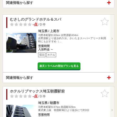
関連情報から探す
むさしのグランドホテル＆スパ
お気に入
りに追加
-点
/ 0 件
埼玉県 / 上尾市
与野本町駅8.60km
吉野原駅404m
吉野原駅より徒歩約５分。さいたまスーパーアリーナ利用
時にもおすすめ（…
営業時間
入浴料金 ～
宿泊
ホテル
楽天トラベルの宿泊プランを見る
関連情報から探す
ホテルリブマックス埼玉朝霞駅前
お気に入
りに追加
-点
/ 0 件
埼玉県 / 朝霞市
与野本町駅9.67km
朝霞駅329m
東武東上線 朝霞駅南口より徒歩にて約3分
営業時間