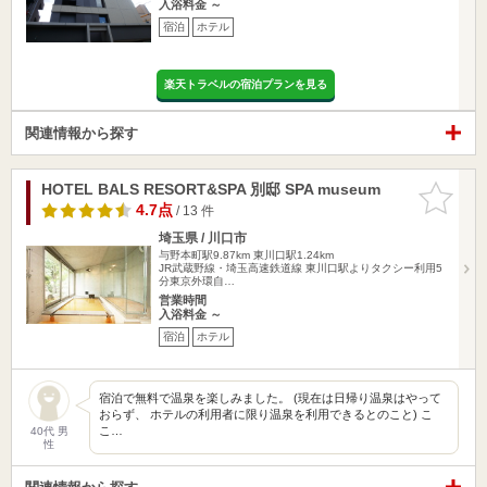
入浴料金 ～
宿泊
ホテル
楽天トラベルの宿泊プランを見る
関連情報から探す
HOTEL BALS RESORT&SPA 別邸 SPA museum
お気に入
りに追加
4.7点
/ 13 件
埼玉県 / 川口市
与野本町駅9.87km
東川口駅1.24km
JR武蔵野線・埼玉高速鉄道線 東川口駅よりタクシー利用5
分東京外環自…
営業時間
入浴料金 ～
宿泊
ホテル
宿泊で無料で温泉を楽しみました。 (現在は日帰り温泉はやって
おらず、 ホテルの利用者に限り温泉を利用できるとのこと) こ
こ…
40代 男
性