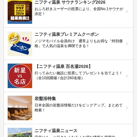
ニフティ温泉 サウナランキング2026
おふろ好きユーザーの投票により、全国No.1サウナが
決定！
ニフティ温泉プレミアムクーポン
ノジマモバイル会員向け 通常よりもお得な「特別価
格」で人気の温泉を満喫できる！
【ニフティ温泉 百名湯2026】
行ってみたい施設に投票してプレゼントを当てよう！
（全10回開催 / 合計260名様）
岩盤浴特集
日本全国の岩盤浴情報だけをピックアップ。まとめて
検索！
ニフティ温泉ニュース