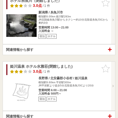
ホテル糸魚川（閉館しました）
お気に入
りに追加
3.0点
/ 1 件
新潟県 / 糸魚川市
根知駅6.00km
姫川駅283m
JR北陸線糸魚川駅からタクシー約10分北陸道糸魚川ICから
車約3分
営業時間 13:00～21:00
入浴料金 ～
宿泊
ホテル
関連情報から探す
姫川温泉 ホテル水雅荘(閉館しました)
お気に入
りに追加
3.0点
/ 1 件
長野県 / 北安曇郡小谷村 / 姫川温泉
根知駅8.60km
平岩駅300m
JR平岩駅より徒歩5分北陸道糸魚川ICより20分
営業時間 6:00～21:00
入浴料金 500円～
宿泊
ホテル
関連情報から探す