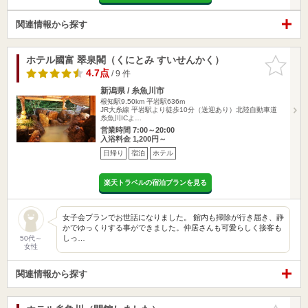
関連情報から探す
ホテル國富 翠泉閣（くにとみ すいせんかく）
お気に入
りに追加
4.7点
/ 9 件
新潟県 / 糸魚川市
根知駅9.50km
平岩駅636m
JR大糸線 平岩駅より徒歩10分（送迎あり）北陸自動車道
糸魚川ICよ…
営業時間 7:00～20:00
入浴料金 1,200円～
日帰り
宿泊
ホテル
楽天トラベルの宿泊プランを見る
女子会プランでお世話になりました。 館内も掃除が行き届き、静
かでゆっくりする事ができました。仲居さんも可愛らしく接客も
しっ…
50代～
女性
関連情報から探す