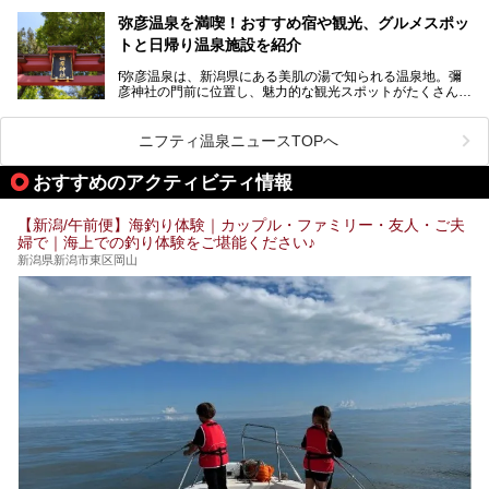
古町はかつて港町として栄えていた日本海有数の花街。この
街に再び笑顔と賑わいを取り戻し、新たなランドマークとし
なお、宿泊した温泉は日帰り入浴もできる秘湯「越後田中温
弥彦温泉を満喫！おすすめ宿や観光、グルメスポッ
て地域活性化を目指します。
泉 しなの荘」です。こちらについても詳しく紹介します。
トと日帰り温泉施設を紹介
サウナ室のテーマは「海賊船」‥⁉ ユニークなサウナ室を
含む３つのポイントをご紹介！
───
f弥彦温泉は、新潟県にある美肌の湯で知られる温泉地。彌
彦神社の門前に位置し、魅力的な観光スポットがたくさんあ
提供元：一般社団法人 雪国観光舎【PR】
ります。
この記事は一般社団法人 雪国観光舎のPRレポート記事で
この記事では、弥彦温泉の宿泊に最適なおすすめ宿や、日帰
ニフティ温泉ニュースTOPへ
す。
り施設、グルメスポット、弥彦の自然を堪能できる観光スポ
ットをご紹介します。初めての弥彦温泉旅行を計画している
おすすめのアクティビティ情報
方に向けて、弥彦温泉の魅力を存分にお伝えしますので、ぜ
ひ参考にしてみてくださいね！
【新潟/午前便】海釣り体験｜カップル・ファミリー・友人・ご夫
婦で｜海上での釣り体験をご堪能ください♪
新潟県新潟市東区岡山