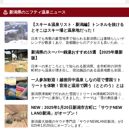
新潟県のニフティ温泉ニュース
【スキー＆温泉リスト・新潟編】トンネルを抜ける
とそこはスキー場と温泉地だった！
日本でも有数の豪雪地帯で知られる新潟県には素晴らしいゲ
レンデが数多くあり、首都圏からのアクセスも良いため、関
東のスキーヤー＆スノーボーダー御用達となっています。ま
た全域にわたって月岡、赤倉、松之山、燕、妙高、岩室など
新潟県のスーパー銭湯おすすめ15選 【2025年最新
など、古くは文豪にも愛された歴史ある老舗温泉地が多いこ
版】
とで知られています。
今回はスキーヤーやスノーボーダーの“滑り疲れ”を癒やすた
日本一の米どころとして知られる新潟県。全市町村の30市
めに訪れたい、新潟県内にあるスキー場そばの温泉地をまと
町村から温泉が湧き出し、宿泊施設のある温泉地数も全国有
めました。
数で、魅力的な温泉がいっぱいの県でもあります。日帰りで
アフタースキーは温泉で決まりですね！
温泉が利用ができる宿泊施設も多く、スーパー銭湯も多彩な
一人参加歓迎！越後田中温泉 しなの荘で雪国リト
サービスを提供する施設がいろいろ。
リートを体験！音浴と温浴で調う（ととのう）とは
観光やレジャーに温泉を組み合わせれば、旅はさらに充実し
ますね。今回は、新潟県でおすすめのスーパー銭湯をご紹介
新潟県津南町で行われた雪国リトリートin津南町2025モニ
します。
ターツアーに参加してきました。テーマは「雪の奥信越！音
浴と温浴で調うリトリート」。
NEW：2025年1月20日新潟市古町に「サウナNEW
温泉ライターとして「温浴」は頻繁に体験していますが、
LAND新潟」がオープン！
「音浴」とは果たしてどんな体験なのでしょう？とても気に
なります。
新潟最大規模のサウナ専門店「サウナNEWLAND新潟」が2
025年1月20日にオープンします。