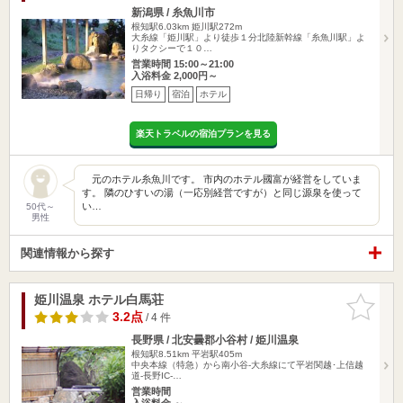
新潟県 / 糸魚川市
根知駅6.03km
姫川駅272m
大糸線「姫川駅」より徒歩１分北陸新幹線「糸魚川駅」よ
りタクシーで１０…
営業時間 15:00～21:00
入浴料金 2,000円～
日帰り
宿泊
ホテル
楽天トラベルの宿泊プランを見る
元のホテル糸魚川です。 市内のホテル國富が経営をしていま
す。 隣のひすいの湯（一応別経営ですが）と同じ源泉を使って
い…
50代～
男性
関連情報から探す
姫川温泉 ホテル白馬荘
お気に入
りに追加
3.2点
/ 4 件
長野県 / 北安曇郡小谷村 / 姫川温泉
根知駅8.51km
平岩駅405m
中央本線（特急）から南小谷-大糸線にて平岩関越･上信越
道-長野IC-…
営業時間
入浴料金 ～