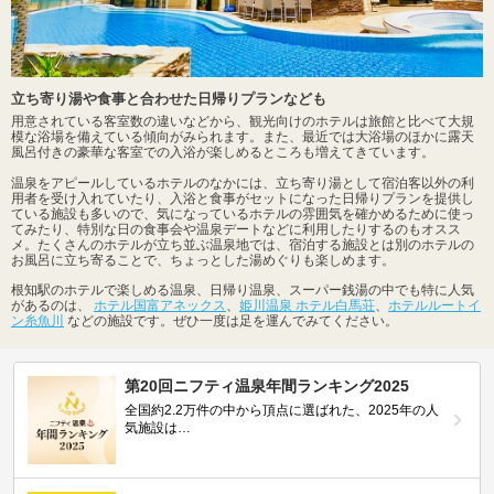
立ち寄り湯や食事と合わせた日帰りプランなども
用意されている客室数の違いなどから、観光向けのホテルは旅館と比べて大規
模な浴場を備えている傾向がみられます。また、最近では大浴場のほかに露天
風呂付きの豪華な客室での入浴が楽しめるところも増えてきています。
温泉をアピールしているホテルのなかには、立ち寄り湯として宿泊客以外の利
用者を受け入れていたり、入浴と食事がセットになった日帰りプランを提供し
ている施設も多いので、気になっているホテルの雰囲気を確かめるために使っ
てみたり、特別な日の食事会や温泉デートなどに利用したりするのもオスス
メ。たくさんのホテルが立ち並ぶ温泉地では、宿泊する施設とは別のホテルの
お風呂に立ち寄ることで、ちょっとした湯めぐりも楽しめます。
根知駅のホテルで楽しめる温泉、日帰り温泉、スーパー銭湯の中でも特に人気
があるのは、
ホテル国富アネックス
、
姫川温泉 ホテル白馬荘
、
ホテルルートイ
ン糸魚川
などの施設です。ぜひ一度は足を運んでみてください。
第20回ニフティ温泉年間ランキング2025
全国約2.2万件の中から頂点に選ばれた、2025年の人
気施設は…