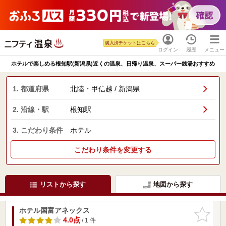
購入済チケットはこちら
ログイン
履歴
メニュー
ホテルで楽しめる根知駅(新潟県)近くの温泉、日帰り温泉、スーパー銭湯おすすめ
1. 都道府県
北陸・甲信越 / 新潟県
2. 沿線・駅
根知駅
3. こだわり条件
ホテル
こだわり条件を変更する
リストから探す
地図から探す
ホテル国富アネックス
お気に入
りに追加
4.0点
/ 1 件