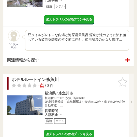
宿泊
ホテル
楽天トラベルの宿泊プランを見る
豆タイルがレトロな内湯と河原露天風呂 源泉が滝のように流れ落
ちている姫岩薬師堂のすぐ前に佇む、姫川温泉のかなり鄙び…
50代～
男性
関連情報から探す
ホテルルートイン糸魚川
お気に入
りに追加
-点
/ 0 件
新潟県 / 糸魚川市
根知駅8.52km
糸魚川駅863m
JR北陸新幹線 糸魚川駅より徒歩約12分・車で約2分/北陸
自動車道 …
営業時間
入浴料金 ～
宿泊
ホテル
楽天トラベルの宿泊プランを見る