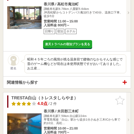
香川県 / 高松市庵治町
讃岐牟礼駅6.78km
八栗駅5.64km
JR高松駅からコトデンバス庵治行きで40分、温泉口下車、
徒歩5分
営業時間 11:00～15:00
入浴料金 800円～
日帰り
宿泊
ホテル
楽天トラベルの宿泊プランを見る
昭和４５年ごろの風情が残る温泉宿で建物のなかもそんな感じで
昔のゲーム機などが現在は未使用状態ですがおいてありました。
お土産…
匿名
関連情報から探す
TRESTA白山（トレスタしらやま）
お気に入
りに追加
4.0点
/ 2 件
香川県 / 木田郡三木町
讃岐牟礼駅7.59km
白山駅224m
琴電長尾線「白山」駅から徒歩1分さぬき三木ICから車で
約10分、高松…
営業時間 10:00～21:00
入浴料金 700円～