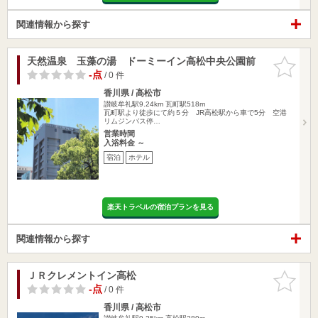
関連情報から探す
天然温泉 玉藻の湯 ドーミーイン高松中央公園前
お気に入
りに追加
-点
/ 0 件
香川県 / 高松市
讃岐牟礼駅9.24km
瓦町駅518m
瓦町駅より徒歩にて約５分 JR高松駅から車で5分 空港
リムジンバス停…
営業時間
入浴料金 ～
宿泊
ホテル
楽天トラベルの宿泊プランを見る
関連情報から探す
ＪＲクレメントイン高松
お気に入
りに追加
-点
/ 0 件
香川県 / 高松市