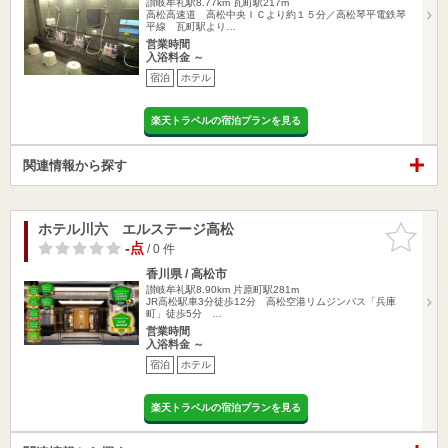
讃岐牟礼駅8.77km
瓦町駅217m
高松高速道 高松中央ＩＣより約１５分／高松琴平電鉄琴
平線 瓦町駅より…
営業時間
入浴料金 ～
宿泊
ホテル
楽天トラベルの宿泊プランを見る
関連情報から探す
ホテル川六 エルステージ高松
お気に入
りに追加
-点
/ 0 件
香川県 / 高松市
讃岐牟礼駅8.90km
片原町駅281m
JR高松駅車3分徒歩12分 高松空港リムジンバス「兵庫
町」徒歩5分 …
営業時間
入浴料金 ～
宿泊
ホテル
楽天トラベルの宿泊プランを見る