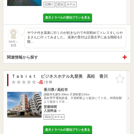
日帰り
宿泊
ホテル
楽天トラベルの宿泊プランを見る
サウナ付き温泉に行くのが好きなので今回初めてトレスタしらや
まさんに行ってみました。 温泉の受付は正面左手にある階段を2
階…
50代～
女性
関連情報から探す
Ｔａｂｉｓｔ ビジネスホテル丸登美 高松 香川
お気に入
りに追加
-点
/ 0 件
香川県 / 高松市
讃岐牟礼駅8.49km
片原町駅154m
高松琴平電気鉄道、片原町駅より徒歩にて１分。JR高松駅
より徒歩１０分…
営業時間
入浴料金 ～
宿泊
ホテル
楽天トラベルの宿泊プランを見る