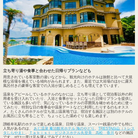
立ち寄り湯や食事と合わせた日帰りプランなども
用意されている客室数の違いなどから、観光向けのホテルは旅館と比べて大規
模な浴場を備えている傾向がみられます。また、最近では大浴場のほかに露天
風呂付きの豪華な客室での入浴が楽しめるところも増えてきています。
温泉をアピールしているホテルのなかには、立ち寄り湯として宿泊客以外の利
用者を受け入れていたり、入浴と食事がセットになった日帰りプランを提供し
ている施設も多いので、気になっているホテルの雰囲気を確かめるために使っ
てみたり、特別な日の食事会や温泉デートなどに利用したりするのもオスス
メ。たくさんのホテルが立ち並ぶ温泉地では、宿泊する施設とは別のホテルの
お風呂に立ち寄ることで、ちょっとした湯めぐりも楽しめます。
讃岐牟礼駅のホテルで楽しめる温泉、日帰り温泉、スーパー銭湯の中でも特に
人気があるのは、
あじ温泉 庵治観光ホテル 海のやどり
、
TRESTA白山（トレス
タしらやま）
、
Ｔａｂｉｓｔ ビジネスホテル丸登美 高松 香川
などの施設
です。ぜひ一度は足を運んでみてください。