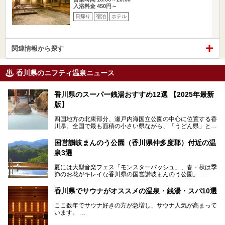
入浴料金 450円～
日帰り
宿泊
ホテル
関連情報から探す
香川県のニフティ温泉ニュース
香川県のスーパー銭湯おすすめ12選 【2025年最新
版】
四国地方の北東部分、瀬戸内海国立公園の中心に位置する香
川県。全国で最も面積の小さい県ながら、「うどん県」とも
呼ばれるほどに有名な讃岐うどんをはじめ、小豆島の素麺と
オリーブ、和三盆、製塩や醤油など特産品は実にバラエティ
国営讃岐まんのう公園（香川県仲多度郡）付近の温
豊か。近年は瀬戸内海の島々を舞台にした「瀬戸内国際芸術
泉3選
祭」も開催され、アートの県としても知られています。
今回は、そんな香川県で特におすすめのスーパー銭湯をピッ
夏には大型音楽フェス「モンスターバッシュ」、春・秋は季
クアップしました。気になるスーパー銭湯があったら、ぜひ
節のお花がキレイな香川県の国営讃岐まんのう公園。
訪れてみてください！
四国唯一の国営公園であり、広さは東京ディズニーランド７
香川県でサウナがオススメの温泉・銭湯・スパ10選
個分！（350ha）
ここ数年でサウナ好きの方が急増し、サウナ人気が高まって
園内にはキャンプ場もあり、レンタサイクルで外周をぐるっ
います。
と一周することもできます。
施設ごとにサウナ、水風呂、外気欲と楽しめ、「ととのう」