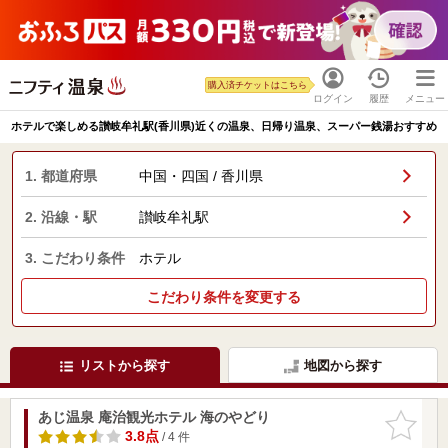
購入済チケットはこちら
ログイン
履歴
メニュー
ホテルで楽しめる讃岐牟礼駅(香川県)近くの温泉、日帰り温泉、スーパー銭湯おすすめ
1. 都道府県
中国・四国 / 香川県
2. 沿線・駅
讃岐牟礼駅
3. こだわり条件
ホテル
こだわり条件を変更する
リストから探す
地図から探す
あじ温泉 庵治観光ホテル 海のやどり
お気に入
りに追加
3.8点
/ 4 件