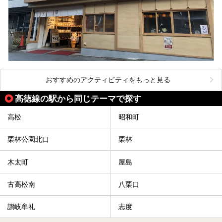
おすすめのアクティビティをもっと見る
高徳線の駅から同じテーマで探す
高松
昭和町
栗林公園北口
栗林
木太町
屋島
古高松南
八栗口
讃岐牟礼
志度