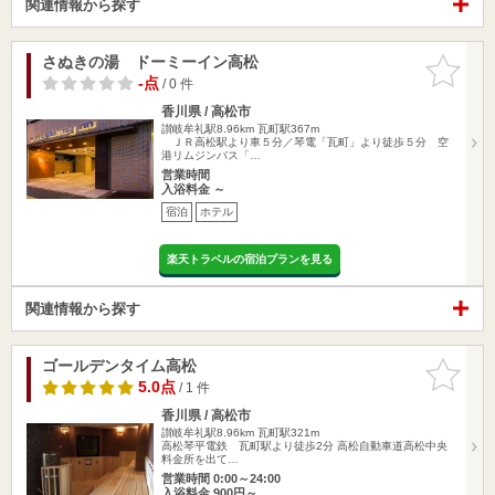
関連情報から探す
さぬきの湯 ドーミーイン高松
お気に入
りに追加
-点
/ 0 件
香川県 / 高松市
讃岐牟礼駅8.96km
瓦町駅367m
ＪＲ高松駅より車５分／琴電「瓦町」より徒歩５分 空
港リムジンバス「…
営業時間
入浴料金 ～
宿泊
ホテル
楽天トラベルの宿泊プランを見る
関連情報から探す
ゴールデンタイム高松
お気に入
りに追加
5.0点
/ 1 件
香川県 / 高松市
讃岐牟礼駅8.96km
瓦町駅321m
高松琴平電鉄 瓦町駅より徒歩2分 高松自動車道高松中央
料金所を出て…
営業時間 0:00～24:00
入浴料金 900円～