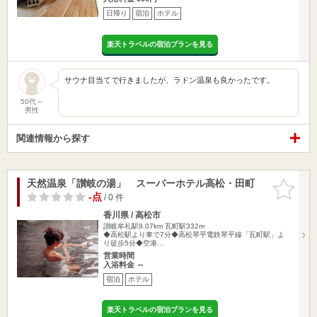
日帰り
宿泊
ホテル
楽天トラベルの宿泊プランを見る
サウナ目当てで行きましたが、ラドン温泉も良かったです。
50代～
男性
関連情報から探す
天然温泉「讃岐の湯」 スーパーホテル高松・田町
お気に入
りに追加
-点
/ 0 件
香川県 / 高松市
讃岐牟礼駅9.07km
瓦町駅332m
◆高松駅より車で7分◆高松琴平電鉄琴平線「瓦町駅」よ
り徒歩5分◆空港…
営業時間
入浴料金 ～
宿泊
ホテル
楽天トラベルの宿泊プランを見る