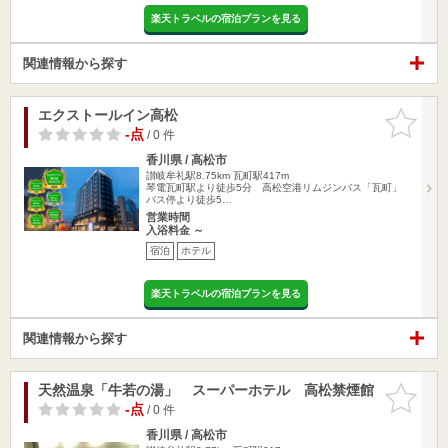
楽天トラベルの宿泊プランを見る
関連情報から探す
エクストールイン高松
お気に入
りに追加
-点
/ 0 件
香川県 / 高松市
讃岐牟礼駅8.75km
瓦町駅417m
琴電瓦町駅より徒歩5分 高松空港リムジンバス「瓦町」
バス停より徒歩5…
営業時間
入浴料金 ～
宿泊
ホテル
楽天トラベルの宿泊プランを見る
関連情報から探す
天然温泉「牛若の湯」 スーパーホテル 高松禁煙館
お気に入
りに追加
-点
/ 0 件
香川県 / 高松市