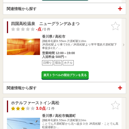
関連情報から探す
四国高松温泉 ニューグランデみまつ
お気に入
りに追加
-点
/ 0 件
香川県 / 高松市
讃岐牟礼駅8.55km
片原町駅118m
JR高松駅より車で3分／JR高松駅より琴平電鉄片原町駅下
車徒歩1分／…
営業時間 12:00～19:00
入浴料金 500円～
日帰り
宿泊
ホテル
楽天トラベルの宿泊プランを見る
関連情報から探す
ホテルファーストイン高松
お気に入
りに追加
3.0点
/ 1 件
香川県 / 高松市鶴屋町
讃岐牟礼駅8.55km
片原町駅224m
ことでん片原町駅から北へ徒歩３分 JR高松駅・ことでん高
松築港駅か…