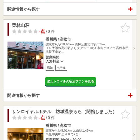
関連情報から探す
栗林山荘
お気に入
りに追加
-点
/ 0 件
香川県 / 高松市
讃岐牟礼駅10.60km
栗林公園北口駅855m
ＪＲ予讃線高松駅よりタクシー10分 市内バスにて高松市民
病院下車徒…
営業時間
入浴料金 ～
宿泊
ホテル
楽天トラベルの宿泊プランを見る
関連情報から探す
サンロイヤルホテル 坊城温泉らら（閉館しました）
お気に入
りに追加
-点
/ 0 件
香川県 / 高松市
讃岐牟礼駅8.01km
元山駅1.49km
高松中央ICより車で2分
営業時間 16:00～20:00