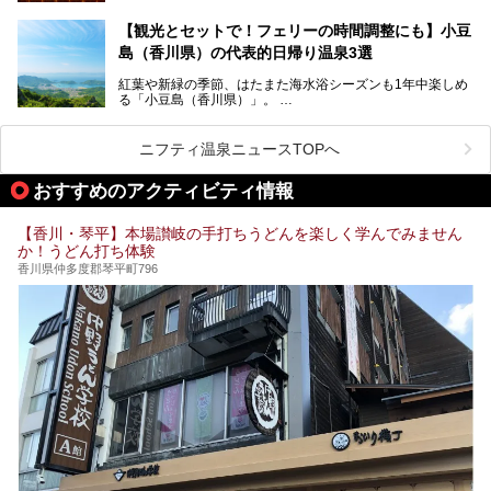
快感が最高なんです。
今回は四国・香川県でそんな「ととのう」快感を楽しめる施
【観光とセットで！フェリーの時間調整にも】小豆
設を紹介します。
そんな国営讃岐まんのう公園は園内に温泉がありません。
ぜひ香川県に住んでいる方や訪れる予定のある方は、香川の
島（香川県）の代表的日帰り温泉3選
サウナ施設を行ってみましょう！
公園で汗をかいたあとスッキリできる近くの日帰り温泉を3
紅葉や新緑の季節、はたまた海水浴シーズンも1年中楽しめ
つご紹介しますね。
る「小豆島（香川県）」。
1周すると82kmもあることから、西と東・南と北ではまっ
たく風景がちがいます。
ニフティ温泉ニュースTOPへ
この記事では西・東・中間くらいの位置にある、小豆島を代
おすすめのアクティビティ情報
表する３つの大人気温泉をご紹介します。
ご紹介する３つとも露天風呂が存在し、すべてオーシャンビ
【香川・琴平】本場讃岐の手打ちうどんを楽しく学んでみません
ュー！お楽しみに。
か！うどん打ち体験
香川県仲多度郡琴平町796