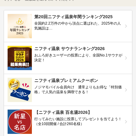
第20回ニフティ温泉年間ランキング2025
全国約2.2万件の中から頂点に選ばれた、2025年の人
気施設は…
ニフティ温泉 サウナランキング2026
おふろ好きユーザーの投票により、全国No.1サウナが
決定！
ニフティ温泉プレミアムクーポン
ノジマモバイル会員向け 通常よりもお得な「特別価
格」で人気の温泉を満喫できる！
【ニフティ温泉 百名湯2026】
行ってみたい施設に投票してプレゼントを当てよう！
（全10回開催 / 合計260名様）