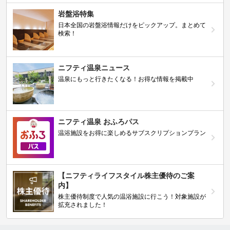
岩盤浴特集
日本全国の岩盤浴情報だけをピックアップ。まとめて
検索！
ニフティ温泉ニュース
温泉にもっと行きたくなる！お得な情報を掲載中
ニフティ温泉 おふろパス
温浴施設をお得に楽しめるサブスクリプションプラン
【ニフティライフスタイル株主優待のご案
内】
株主優待制度で人気の温浴施設に行こう！対象施設が
拡充されました！