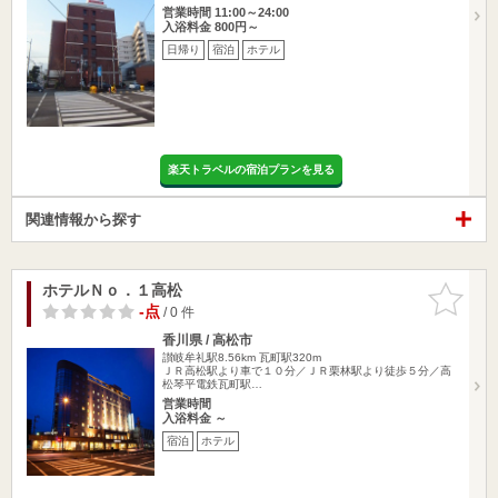
営業時間 11:00～24:00
入浴料金 800円～
日帰り
宿泊
ホテル
楽天トラベルの宿泊プランを見る
関連情報から探す
ホテルＮｏ．１高松
お気に入
りに追加
-点
/ 0 件
香川県 / 高松市
讃岐牟礼駅8.56km
瓦町駅320m
ＪＲ高松駅より車で１０分／ＪＲ栗林駅より徒歩５分／高
松琴平電鉄瓦町駅…
営業時間
入浴料金 ～
宿泊
ホテル