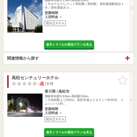
讃岐牟礼駅9.25km
高松駅289m
ＪＲホテルクレメント高松隣／高松駅、高松築港駅徒歩１
分／高松港徒歩３…
営業時間
入浴料金 ～
宿泊
ホテル
楽天トラベルの宿泊プランを見る
関連情報から探す
高松センチュリーホテル
お気に入
りに追加
-点
/ 0 件
香川県 / 高松市
讃岐牟礼駅9.63km
高松駅294m
ＪＲ高松駅より550m。高松空港よりタクシー約30分、リ
ムジンバス約…
営業時間
入浴料金 ～
宿泊
ホテル
楽天トラベルの宿泊プランを見る