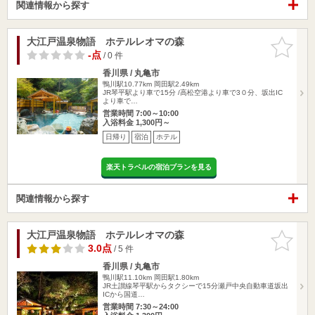
関連情報から探す
大江戸温泉物語 ホテルレオマの森
お気に入
りに追加
-点
/ 0 件
香川県 / 丸亀市
鴨川駅10.77km
岡田駅2.49km
JR琴平駅より車で15分 /高松空港より車で3０分、坂出IC
より車で…
営業時間 7:00～10:00
入浴料金 1,300円～
日帰り
宿泊
ホテル
楽天トラベルの宿泊プランを見る
関連情報から探す
大江戸温泉物語 ホテルレオマの森
お気に入
りに追加
3.0点
/ 5 件
香川県 / 丸亀市
鴨川駅11.10km
岡田駅1.80km
JR土讃線琴平駅からタクシーで15分瀬戸中央自動車道坂出
ICから国道…
営業時間 7:30～24:00