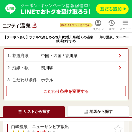
購入済チケットはこちら
ログイン
履歴
メニュー
【クーポンあり】ホテルで楽しめる鴨川駅(香川県)近くの温泉、日帰り温泉、スーパー
銭湯おすすめ
1. 都道府県
中国・四国 / 香川県
2. 沿線・駅
鴨川駅
3. こだわり条件
ホテル
こだわり条件を変更する
リストから探す
地図から探す
白峰温泉 ニューサンピア坂出
お気に入
りに追加