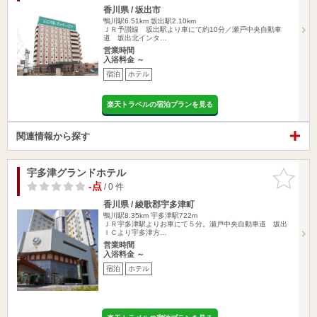
香川県 / 坂出市
鴨川駅6.51km
坂出駅2.10km
ＪＲ予讃線 坂出駅より車にて約10分／瀬戸中央自動車
道 坂出北インタ…
営業時間
入浴料金 ～
宿泊
ホテル
楽天トラベルの宿泊プランを見る
関連情報から探す
宇多津グランドホテル
お気に入
りに追加
-点
/ 0 件
香川県 / 綾歌郡宇多津町
鴨川駅8.35km
宇多津駅722m
ＪＲ宇多津駅よりお車にて５分。瀬戸中央自動車道 坂出
ＩＣより宇多津方…
営業時間
入浴料金 ～
宿泊
ホテル