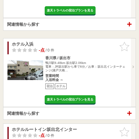
楽天トラベルの宿泊プランを見る
関連情報から探す
ホテル入浜
お気に入
りに追加
-点
/ 0 件
香川県 / 坂出市
鴨川駅6.48km
坂出駅2.06km
電車：JR坂出駅から車で6分／お車：坂出北インターチェ
ンジ(瀬戸大橋…
営業時間
入浴料金 ～
宿泊
ホテル
楽天トラベルの宿泊プランを見る
関連情報から探す
ホテルルートイン坂出北インター
お気に入
りに追加
-点
/ 0 件