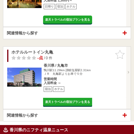
入浴料金 1,300円～
日帰り
宿泊
ホテル
楽天トラベルの宿泊プランを見る
関連情報から探す
ホテルルートイン丸亀
お気に入
りに追加
-点
/ 0 件
香川県 / 丸亀市
鴨川駅11.29km
讃岐塩屋駅2.31km
ＪＲ 丸亀駅よりお車で５分
営業時間
入浴料金 ～
宿泊
ホテル
楽天トラベルの宿泊プランを見る
関連情報から探す
香川県のニフティ温泉ニュース