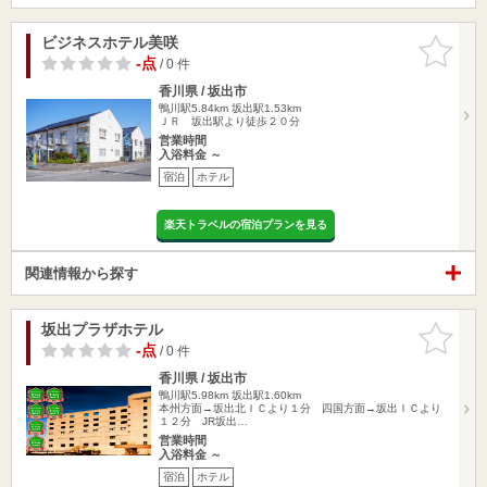
ビジネスホテル美咲
お気に入
りに追加
-点
/ 0 件
香川県 / 坂出市
鴨川駅5.84km
坂出駅1.53km
ＪＲ 坂出駅より徒歩２０分
営業時間
入浴料金 ～
宿泊
ホテル
楽天トラベルの宿泊プランを見る
関連情報から探す
坂出プラザホテル
お気に入
りに追加
-点
/ 0 件
香川県 / 坂出市
鴨川駅5.98km
坂出駅1.60km
本州方面→坂出北ＩＣより１分 四国方面→坂出ＩＣより
１２分 JR坂出…
営業時間
入浴料金 ～
宿泊
ホテル