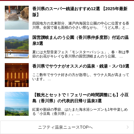
香川県のスーパー銭湯おすすめ12選 【2025年最新
版】
四国地方の北東部分、瀬戸内海国立公園の中心に位置する香
川県。全国で最も面積の小さい県ながら、「うどん県」とも
呼ばれるほどに有名な讃岐うどんをはじめ、小豆島の素麺と
オリーブ、和三盆、製塩や醤油など特産品は実にバラエティ
国営讃岐まんのう公園（香川県仲多度郡）付近の温
豊か。近年は瀬戸内海の島々を舞台にした「瀬戸内国際芸術
泉3選
祭」も開催され、アートの県としても知られています。
今回は、そんな香川県で特におすすめのスーパー銭湯をピッ
夏には大型音楽フェス「モンスターバッシュ」、春・秋は季
クアップしました。気になるスーパー銭湯があったら、ぜひ
節のお花がキレイな香川県の国営讃岐まんのう公園。
訪れてみてください！
四国唯一の国営公園であり、広さは東京ディズニーランド７
香川県でサウナがオススメの温泉・銭湯・スパ10選
個分！（350ha）
ここ数年でサウナ好きの方が急増し、サウナ人気が高まって
園内にはキャンプ場もあり、レンタサイクルで外周をぐるっ
います。
と一周することもできます。
施設ごとにサウナ、水風呂、外気欲と楽しめ、「ととのう」
快感が最高なんです。
今回は四国・香川県でそんな「ととのう」快感を楽しめる施
【観光とセットで！フェリーの時間調整にも】小豆
設を紹介します。
そんな国営讃岐まんのう公園は園内に温泉がありません。
ぜひ香川県に住んでいる方や訪れる予定のある方は、香川の
島（香川県）の代表的日帰り温泉3選
サウナ施設を行ってみましょう！
公園で汗をかいたあとスッキリできる近くの日帰り温泉を3
紅葉や新緑の季節、はたまた海水浴シーズンも1年中楽しめ
つご紹介しますね。
る「小豆島（香川県）」。
1周すると82kmもあることから、西と東・南と北ではまっ
たく風景がちがいます。
ニフティ温泉ニュースTOPへ