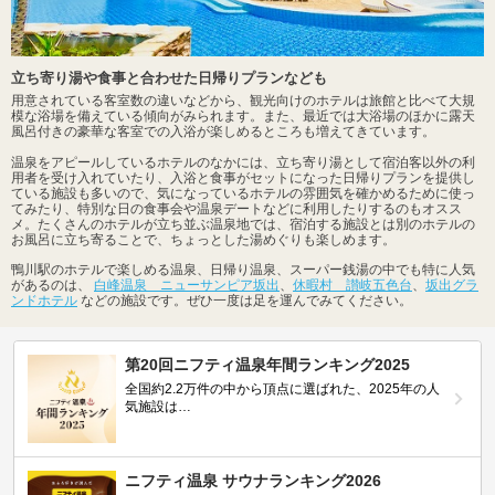
立ち寄り湯や食事と合わせた日帰りプランなども
用意されている客室数の違いなどから、観光向けのホテルは旅館と比べて大規
模な浴場を備えている傾向がみられます。また、最近では大浴場のほかに露天
風呂付きの豪華な客室での入浴が楽しめるところも増えてきています。
温泉をアピールしているホテルのなかには、立ち寄り湯として宿泊客以外の利
用者を受け入れていたり、入浴と食事がセットになった日帰りプランを提供し
ている施設も多いので、気になっているホテルの雰囲気を確かめるために使っ
てみたり、特別な日の食事会や温泉デートなどに利用したりするのもオスス
メ。たくさんのホテルが立ち並ぶ温泉地では、宿泊する施設とは別のホテルの
お風呂に立ち寄ることで、ちょっとした湯めぐりも楽しめます。
鴨川駅のホテルで楽しめる温泉、日帰り温泉、スーパー銭湯の中でも特に人気
があるのは、
白峰温泉 ニューサンピア坂出
、
休暇村 讃岐五色台
、
坂出グラ
ンドホテル
などの施設です。ぜひ一度は足を運んでみてください。
第20回ニフティ温泉年間ランキング2025
全国約2.2万件の中から頂点に選ばれた、2025年の人
気施設は…
ニフティ温泉 サウナランキング2026