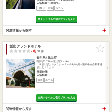
入浴料金 1,300円～
日帰り
宿泊
ホテル
楽天トラベルの宿泊プランを見る
関連情報から探す
坂出グランドホテル
お気に入
りに追加
-点
/ 0 件
香川県 / 坂出市
鴨川駅5.72km
坂出駅1.41km
ＪＲ坂出駅よりタクシー５～６分/本州⇒瀬戸中央自動車道
坂出北ＩＣより…
営業時間
入浴料金 ～
宿泊
ホテル
楽天トラベルの宿泊プランを見る
関連情報から探す