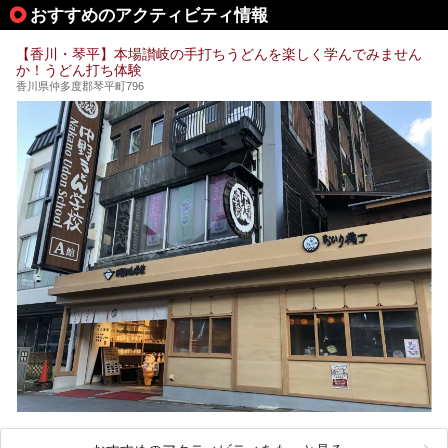
この記事では西・東・中間くらいの位置にある、小豆島を代
おすすめのアクティビティ情報
表する３つの大人気温泉をご紹介します。
ご紹介する３つとも露天風呂が存在し、すべてオーシャンビ
【香川・琴平】本場讃岐の手打ちうどんを楽しく学んでみません
ュー！お楽しみに。
か！うどん打ち体験
香川県仲多度郡琴平町796