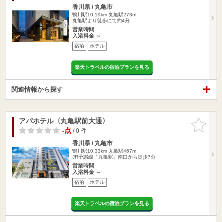
香川県 / 丸亀市
鴨川駅10.19km
丸亀駅273m
丸亀駅より徒歩にて約4分
営業時間
入浴料金 ～
宿泊
ホテル
楽天トラベルの宿泊プランを見る
関連情報から探す
アパホテル〈丸亀駅前大通〉
お気に入
りに追加
-点
/ 0 件
香川県 / 丸亀市
鴨川駅10.33km
丸亀駅467m
JR予讃線「丸亀駅」南口から徒歩7分
営業時間
入浴料金 ～
宿泊
ホテル
楽天トラベルの宿泊プランを見る