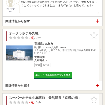
館内は綺麗に清掃されていて気持ちよかったです。 食事も美味し
くとてもゆっくりできました！ また行きたいと思っています♪
20代 女
性
関連情報から探す
オークラホテル丸亀
お気に入
りに追加
-点
/ 0 件
香川県 / 丸亀市
鴨川駅10.09km
丸亀駅1.63km
ＪＲ丸亀駅より車で５分、本州方面は瀬戸中央自動車道-坂
出北ICより１…
営業時間
入浴料金 ～
宿泊
ホテル
楽天トラベルの宿泊プランを見る
関連情報から探す
スーパーホテル丸亀駅前 天然温泉「京極の湯」
お気に入
りに追加
-点
/ 0 件