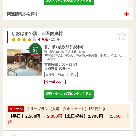
楽天トラベルの宿泊プランを見る
関連情報から探す
しおはまの湯 四国健康村
お気に入
りに追加
4.4点
/ 15 件
香川県 / 綾歌郡宇多津町
鴨川駅8.66km
宇多津駅848m
JR宇多津駅より徒歩約20分瀬戸中央道 坂出北I.C.より約
5分高松…
営業時間 0:00～23:59
入浴料金 980円～
日帰り
宿泊
ホテル
クーポンあり
楽天トラベルの宿泊プランを見る
フリープラン（入浴＋タオルセット）150円引き
クーポン
【平日】
2,500円
→
2,350円
【土日祝特】
2,700円
→
2,550
円