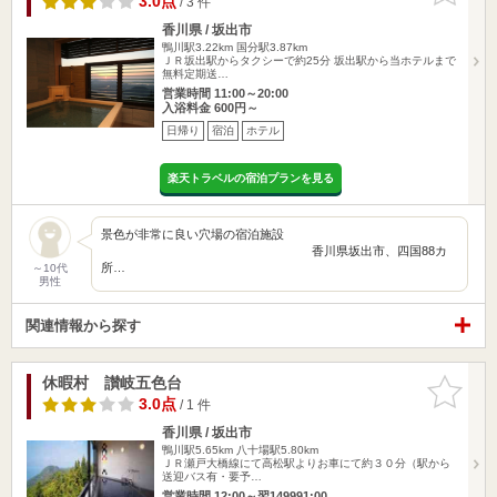
3.0点
/ 3 件
香川県 / 坂出市
鴨川駅3.22km
国分駅3.87km
ＪＲ坂出駅からタクシーで約25分 坂出駅から当ホテルまで
無料定期送…
営業時間 11:00～20:00
入浴料金 600円～
日帰り
宿泊
ホテル
楽天トラベルの宿泊プランを見る
景色が非常に良い穴場の宿泊施設
香川県坂出市、四国88カ
所…
～10代
男性
関連情報から探す
休暇村 讃岐五色台
お気に入
りに追加
3.0点
/ 1 件
香川県 / 坂出市
鴨川駅5.65km
八十場駅5.80km
ＪＲ瀬戸大橋線にて高松駅よりお車にて約３０分（駅から
送迎バス有・要予…
営業時間 12:00～翌149991:00