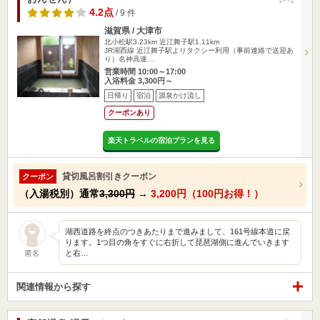
4.2点
/ 9 件
滋賀県 / 大津市
北小松駅3.23km
近江舞子駅1.11km
JR湖西線 近江舞子駅よりタクシー利用（事前連絡で送迎あ
り）名神高速…
営業時間 10:00～17:00
入浴料金 3,300円～
日帰り
宿泊
源泉かけ流し
クーポンあり
楽天トラベルの宿泊プランを見る
貸切風呂割引きクーポン
クーポン
（入湯税別）通常
3,300円
→
3,200円（100円お得！）
湖西道路を終点のつきあたりまで進みまして、161号線本道に戻
ります。1つ目の角をすぐに右折して琵琶湖側に進んでいきます
と右…
匿名
関連情報から探す