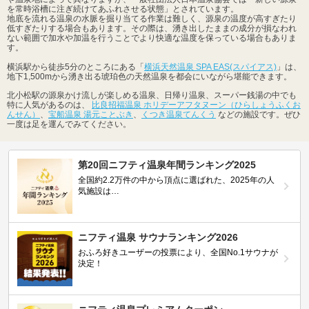
を常時浴槽に注ぎ続けてあふれさせる状態」とされています。
地底を流れる温泉の水脈を掘り当てる作業は難しく、源泉の温度が高すぎたり
低すぎたりする場合もあります。その際は、湧き出したままの成分が損なわれ
ない範囲で加水や加温を行うことでより快適な温度を保っている場合もありま
す。
横浜駅から徒歩5分のところにある「
横浜天然温泉 SPA EAS(スパイアス)
」は、
地下1,500mから湧き出る琥珀色の天然温泉を都会にいながら堪能できます。
北小松駅の源泉かけ流しが楽しめる温泉、日帰り温泉、スーパー銭湯の中でも
特に人気があるのは、
比良招福温泉 ホリデーアフタヌーン（ひらしょうふくお
んせん）
、
宝船温泉 湯元ことぶき
、
くつき温泉てんくう
などの施設です。ぜひ
一度は足を運んでみてください。
第20回ニフティ温泉年間ランキング2025
全国約2.2万件の中から頂点に選ばれた、2025年の人
気施設は…
ニフティ温泉 サウナランキング2026
おふろ好きユーザーの投票により、全国No.1サウナが
決定！