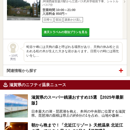
JR湖西線安曇川駅から江若バス朽木学校前下車、シャトル
バス7分
営業時間 10:00～21:00
入浴料金 850円～
日帰り
宿泊
源泉かけ流し
楽天トラベルの宿泊プランを見る
蛇谷ケ峰には天狗の森と呼ばれる場所があり、天狗の休み松と云
われる松の木が生えた大きな岩があります。日照りの時には雨乞
いをし…
～10代
男性
関連情報から探す
滋賀県のニフティ温泉ニュース
滋賀県のスーパー銭湯おすすめ15選 【2025年最新
版】
日本最大の湖・琵琶湖を抱え、本州の中央部に位置する滋賀
県。琵琶湖の面積は県土の約6分の1を占め、山地や森林部
分も多く、水と緑に恵まれています。古くから交通の要衝と
して栄え、県内には世界遺産の比叡山延暦寺、天守が国宝に
朝から晩まで！「北近江リゾート 天然温泉 北近江
指定されている彦根城、国の特別史跡の安土城跡など、多数