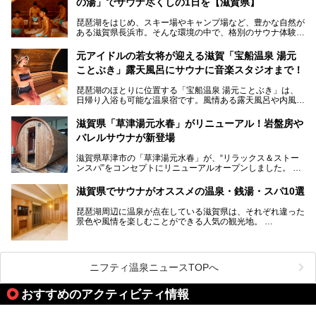
の湯」でサウナ尽くしの1日を【滋賀県】
の史跡があります。
今回は、滋賀県でおすすめのスーパー銭湯をご紹介します。
琵琶湖をはじめ、スキー場やキャンプ場など、豊かな自然が
琵琶湖の雄大な景色を眺めながら入れる施設もありますよ。
ある滋賀県長浜市。そんな環境の中で、格別のサウナ体験を
してみませんか？
元アイドルの若女将が迎える滋賀「宝船温泉 湯元
今回は、「北近江リゾート 天然温泉 北近江の湯」で朝から
ことぶき」露天風呂にサウナに音楽スタジオまで！
晩まで楽しめる過ごし方をご紹介！ サウナ設備やサウナド
リンクにサウナ飯など、サウナ尽くしの一日になること、間
琵琶湖のほとりに位置する「宝船温泉 湯元ことぶき」は、
違いなしですよ。
日帰り入浴も可能な温泉宿です。風情ある露天風呂や内風
───
呂、さらに2023年10月、屋外にバレルサウナのエリアがオ
提供元：北近江リゾート 天然温泉 北近江の湯【PR】
ープン。湖からそよぐ爽やかな風を感じながらサウナと温泉
この記事は北近江リゾート 天然温泉 北近江の湯のPR記事で
滋賀県「草津湯元水春」がリニューアル！岩盤房や
が楽しめます。
す。
バレルサウナが新登場
近江牛や琵琶湖にしかいない珍しい魚など滋賀グルメに舌鼓
滋賀県草津市の「草津湯元水春」が、“リラックス＆ストー
を打てるのも醍醐味の一つ。そして、若女将はなんと「元ア
ンスパ”をコンセプトにリニューアルオープンしました。
イドル」の現役アーティスト。音楽スタジオまで備えたユニ
岩盤浴エリアがゆったりくつろげる広いスペースに一新され
ークなお宿の多彩な魅力をご紹介します。
たほか、岩盤房やバレルサウナも新設されました。さらに地
滋賀県でサウナがオススメの温泉・銭湯・スパ10選
産地消をテーマにしたレストランメニューもパワーアップ。
今回新しくなった「草津湯元水春」の魅力を余すところなく
琵琶湖周辺に温泉が点在している滋賀県は、それぞれ違った
紹介します。
景色や風情を楽しむことができる人気の観光地。
今回は、そんな滋賀県でサウナに入れるおすすめ施設を厳選
してご紹介します！
旅行やお出かけのついではもちろん、近隣にお住いの方はぜ
ひ気軽に立ち寄ってみてくださいね。
ニフティ温泉ニュースTOPへ
おすすめのアクティビティ情報