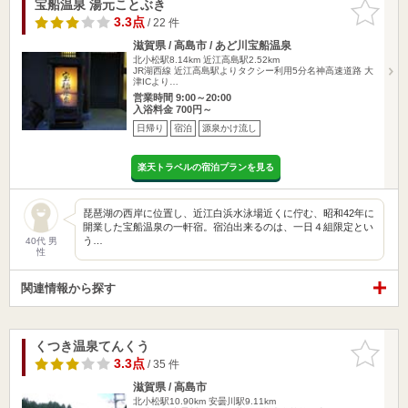
宝船温泉 湯元ことぶき
お気に入
りに追加
3.3点
/ 22 件
滋賀県 / 高島市 / あど川宝船温泉
北小松駅8.14km
近江高島駅2.52km
JR湖西線 近江高島駅よりタクシー利用5分名神高速道路 大
津ICより…
営業時間 9:00～20:00
入浴料金 700円～
日帰り
宿泊
源泉かけ流し
楽天トラベルの宿泊プランを見る
琵琶湖の西岸に位置し、近江白浜水泳場近くに佇む、昭和42年に
開業した宝船温泉の一軒宿。宿泊出来るのは、一日４組限定とい
う…
40代 男
性
関連情報から探す
くつき温泉てんくう
お気に入
りに追加
3.3点
/ 35 件
滋賀県 / 高島市
北小松駅10.90km
安曇川駅9.11km