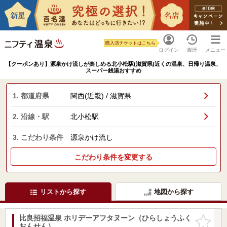
購入済チケットはこちら
ログイン
履歴
メニュー
【クーポンあり】源泉かけ流しが楽しめる北小松駅(滋賀県)近くの温泉、日帰り温泉、
スーパー銭湯おすすめ
1. 都道府県
関西(近畿) / 滋賀県
2. 沿線・駅
北小松駅
3. こだわり条件
源泉かけ流し
こだわり条件を変更する
リストから探す
地図から探す
比良招福温泉 ホリデーアフタヌーン（ひらしょうふく
お気に入
おんせん）
りに追加