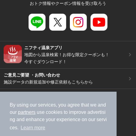
おトク情報やクーポン情報を受け取ろう
ニフティ温泉アプリ
地図から温泉検索！お得な限定クーポンも！
今すぐダウンロード！
ご意見ご要望 ・お問い合わせ
施設データの新規追加や修正依頼もこちらから
スマートフォン
/
PC
加盟店募集（資料請求）
広告出稿のご案内
By using our services, you agree that we and
our
partners
use cookies to improve advertisi
利用規約
ライフスタイルMEMBERS+規約
ng and enhance your experience on our servi
特定商取引法に基づく表記
ヘルプ
採用情報
ces.
Learn more
運営会社
個人情報保護ポリシー