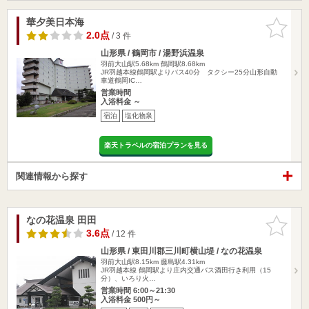
華夕美日本海
お気に入
りに追加
2.0点
/ 3 件
山形県 / 鶴岡市 / 湯野浜温泉
羽前大山駅5.68km
鶴岡駅8.68km
JR羽越本線鶴岡駅よりバス40分 タクシー25分山形自動
車道鶴岡IC…
営業時間
入浴料金 ～
宿泊
塩化物泉
楽天トラベルの宿泊プランを見る
関連情報から探す
なの花温泉 田田
お気に入
りに追加
3.6点
/ 12 件
山形県 / 東田川郡三川町横山堤 / なの花温泉
羽前大山駅8.15km
藤島駅4.31km
JR羽越本線 鶴岡駅より庄内交通バス酒田行き利用（15
分）、いろり火…
営業時間 6:00～21:30
入浴料金 500円～