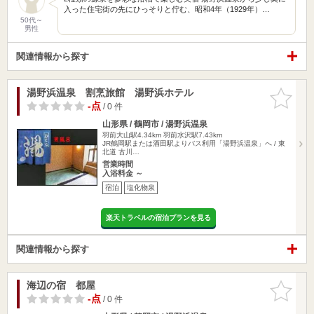
入った住宅街の先にひっそりと佇む、昭和4年（1929年）…
50代～
男性
関連情報から探す
湯野浜温泉 割烹旅館 湯野浜ホテル
お気に入
りに追加
-点
/ 0 件
山形県 / 鶴岡市 / 湯野浜温泉
羽前大山駅4.34km
羽前水沢駅7.43km
JR鶴岡駅または酒田駅よりバス利用「湯野浜温泉」へ / 東
北道 古川…
営業時間
入浴料金 ～
宿泊
塩化物泉
楽天トラベルの宿泊プランを見る
関連情報から探す
海辺の宿 都屋
お気に入
りに追加
-点
/ 0 件