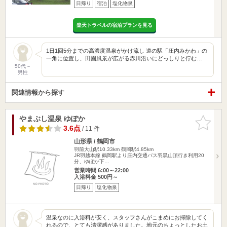
日帰り
宿泊
塩化物泉
楽天トラベルの宿泊プランを見る
1日1回5分までの高濃度温泉がかけ流し 道の駅「庄内みかわ」の
一角に位置し、田園風景が広がる赤川沿いにどっしりと佇む…
50代～
男性
関連情報から探す
やまぶし温泉 ゆぽか
お気に入
りに追加
3.6点
/ 11 件
山形県 / 鶴岡市
羽前大山駅10.33km
鶴岡駅4.85km
JR羽越本線 鶴岡駅より庄内交通バス羽黒山頂行き利用20
分、ゆぽか下…
営業時間 6:00～22:00
入浴料金 500円～
日帰り
塩化物泉
温泉なのに入浴料が安く、スタッフさんがこまめにお掃除してく
れるので、とても清潔感がありました。地元のちょっとしたお土