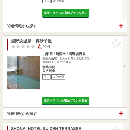
宿泊
塩化物泉
楽天トラベルの宿泊プランを見る
関連情報から探す
湯野浜温泉 真砂子屋
お気に入
りに追加
-点
/ 0 件
山形県 / 鶴岡市 / 湯野浜温泉
羽前大山駅4.81km
羽前水沢駅8.20km
鶴岡駅より車で２０分
営業時間
入浴料金 ～
宿泊
塩化物泉
楽天トラベルの宿泊プランを見る
関連情報から探す
SHONAI HOTEL SUIDEN TERRASSE
お気に入