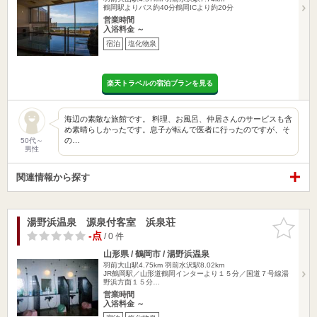
鶴岡駅よりバス約40分鶴岡ICより約20分
営業時間
入浴料金 ～
宿泊
塩化物泉
楽天トラベルの宿泊プランを見る
海辺の素敵な旅館です。 料理、お風呂、仲居さんのサービスも含
め素晴らしかったです。息子が転んで医者に行ったのですが、そ
の…
50代～
男性
関連情報から探す
湯野浜温泉 源泉付客室 浜泉荘
お気に入
りに追加
-点
/ 0 件
山形県 / 鶴岡市 / 湯野浜温泉
羽前大山駅4.75km
羽前水沢駅8.02km
JR鶴岡駅／山形道鶴岡インターより１５分／国道７号線湯
野浜方面１５分…
営業時間
入浴料金 ～