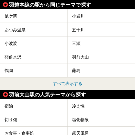
羽越本線の駅から同じテーマで探す
「人間将棋」とは昭和31年から毎年春に山形県天童市で行
われている一大イベントで、甲冑や着物姿の武者に扮した人
間が将棋の駒となり、対局を行っているのです。
鼠ケ関
小岩川
人気漫画「３月のライオン」の中でもこの人間将棋のシーン
が描かれ、「坊」こと二海堂氏の甲冑のあまりの似合いっぷ
あつみ温泉
五十川
りに、思わず吹き出してしまった読者もいることでしょう。
2017年は4月22日（土）・23日（日）に舞鶴山の頂上で行
われます。また、23日は「天童百面指し」が行われ、人間
小波渡
三瀬
将棋終了後、小学生以上の一般市民がプロ棋士と対局するこ
とができます。
羽前水沢
羽前大山
天童市には温泉も多数あるので、桜と人間将棋を見た後はゆ
っくり温泉に浸かってはいかがでしょうか。
鶴岡
藤島
今回は山形県天童市のおすすめ温泉をご紹介します！
すべて表示する
羽前大山駅の人気テーマから探す
宿泊
冷え性
切り傷
塩化物泉
お食事・食事処
露天風呂