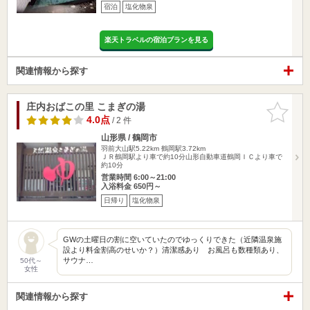
宿泊
塩化物泉
楽天トラベルの宿泊プランを見る
関連情報から探す
庄内おばこの里 こまぎの湯
お気に入
りに追加
4.0点
/ 2 件
山形県 / 鶴岡市
羽前大山駅5.22km
鶴岡駅3.72km
ＪＲ鶴岡駅より車で約10分山形自動車道鶴岡ＩＣより車で
約10分
営業時間 6:00～21:00
入浴料金 650円～
日帰り
塩化物泉
GWの土曜日の割に空いていたのでゆっくりできた（近隣温泉施
設より料金割高のせいか？）清潔感あり お風呂も数種類あり、
サウナ…
50代～
女性
関連情報から探す