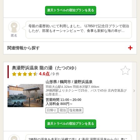
楽天トラベルの宿泊プランを見る
母親の還暦祝いにて利用しました。 \17850で記念日プランで宿泊
したが、部屋もオーシャンビューで、食事も新鮮な海の幸が…
匿名
関連情報から探す
奥湯野浜温泉 龍の湯（たつのゆ）
お気に入
りに追加
4.6点
/ 9 件
山形県 / 鶴岡市 / 湯野浜温泉
羽前大山駅4.32km
羽前水沢駅7.66km
JR鶴岡駅よりタクシーで25分、バスで45分 庄内空港及び
山形道庄…
営業時間 11:00～20:00
入浴料金 800円～
日帰り
宿泊
塩化物泉
楽天トラベルの宿泊プランを見る
2種類の源泉を多彩な浴槽で楽しむ美宿 湯野浜温泉から少し奥に