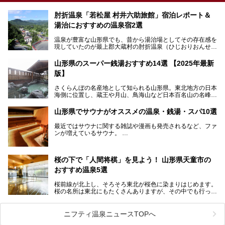
肘折温泉「若松屋 村井六助旅館」宿泊レポート＆
湯治におすすめの温泉宿2選
温泉が豊富な山形県でも、昔から湯治場としてその存在感を
現していたのが最上郡大蔵村の肘折温泉（ひじおりおんせ
ん）です。
今回はその肘折温泉の「若松屋 村井六助旅館」に宿泊した
山形県のスーパー銭湯おすすめ14選 【2025年最新
体験レポートとおすすめの温泉宿を2軒ご紹介します。
版】
鄙びた風情があり、源泉掛け流しの旅館も多い肘折温泉は、
じっくり名湯に浸かって癒されたい方にぴったりの温泉地で
さくらんぼの名産地として知られる山形県。東北地方の日本
す。
海側に位置し、蔵王や月山、鳥海山など日本百名山の名峰や
最上川が彩る、自然の美しい地域です。かの松尾芭蕉は「奥
の細道」全行程の1/3にあたる期間を山形県で過ごしたとい
山形県でサウナがオススメの温泉・銭湯・スパ10選
われることからも、山形の深い魅力がうかがえます。
山形県はまた、県内全域に多様な温泉があり、35ある市町
最近ではサウナに関する雑誌や漫画も発売されるなど、ファ
村のすべてで温泉が湧いているという温泉県。そんな山形県
ンが増えているサウナ。
でぜひチェックしたいスーパー銭湯をご紹介します。
しかしサウナは一口にサウナと言っても、ドライサウナ、ス
チームサウナ、塩サウナなどが存在し、施設によって様々な
桜の下で「人間将棋」を見よう！ 山形県天童市の
こだわりを持つ施設も増えています。
おすすめ温泉5選
今回はそんな今話題のサウナが楽しめる、山形県内にあるオ
ススメ温泉・銭湯・スパを10件まとめてご紹介します。
桜前線が北上し、そろそろ東北が桜色に染まりはじめます。
桜の名所は東北にもたくさんありますが、その中でも行って
みたいのは、なんといっても山形県天童市の舞鶴山。
舞鶴山の山頂まで軽いハイキングの気分で登れば、そこでは
ニフティ温泉ニュースTOPへ
なんと「人間将棋」が行われているのです！