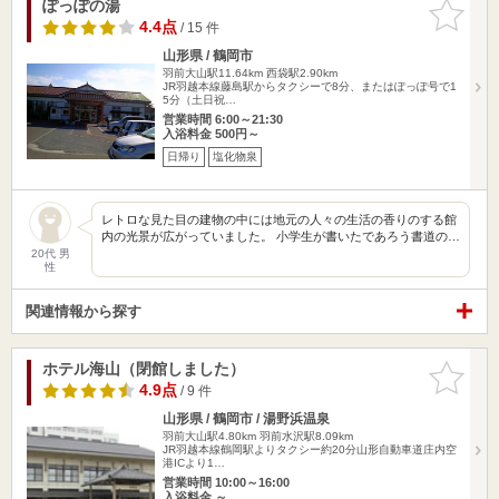
ぽっぽの湯
お気に入
りに追加
4.4点
/ 15 件
山形県 / 鶴岡市
羽前大山駅11.64km
西袋駅2.90km
JR羽越本線藤島駅からタクシーで8分、またはぽっぽ号で1
5分（土日祝…
営業時間 6:00～21:30
入浴料金 500円～
日帰り
塩化物泉
レトロな見た目の建物の中には地元の人々の生活の香りのする館
内の光景が広がっていました。 小学生が書いたであろう書道の…
20代 男
性
関連情報から探す
ホテル海山（閉館しました）
お気に入
りに追加
4.9点
/ 9 件
山形県 / 鶴岡市 / 湯野浜温泉
羽前大山駅4.80km
羽前水沢駅8.09km
JR羽越本線鶴岡駅よりタクシー約20分山形自動車道庄内空
港ICより1…
営業時間 10:00～16:00
入浴料金 ～