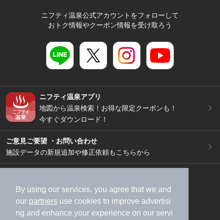
ニフティ温泉公式アカウントをフォローして
おトク情報やクーポン情報を受け取ろう
ニフティ温泉アプリ
地図から温泉検索！お得な限定クーポンも！
今すぐダウンロード！
ご意見ご要望 ・お問い合わせ
施設データの新規追加や修正依頼もこちらから
スマートフォン
/
PC
加盟店募集（資料請求）
広告出稿のご案内
By using our services, you agree that we and
our
partners
use cookies to improve advertisi
利用規約
ライフスタイルMEMBERS+規約
ng and enhance your experience on our servi
特定商取引法に基づく表記
ヘルプ
採用情報