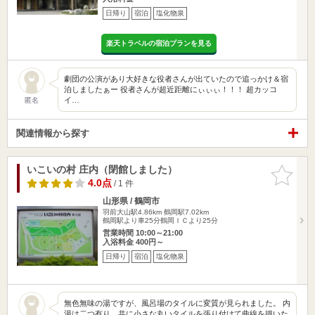
日帰り
宿泊
塩化物泉
楽天トラベルの宿泊プランを見る
劇団の公演があり大好きな役者さんが出ていたので追っかけ＆宿
泊しましたぁー 役者さんが超近距離にぃぃぃ！！！ 超カッコ
イ…
匿名
関連情報から探す
いこいの村 庄内（閉館しました）
お気に入
りに追加
4.0点
/ 1 件
山形県 / 鶴岡市
羽前大山駅4.86km
鶴岡駅7.02km
鶴岡駅より車25分鶴岡ＩＣより25分
営業時間 10:00～21:00
入浴料金 400円～
日帰り
宿泊
塩化物泉
無色無味の湯ですが、風呂場のタイルに変質が見られました。 内
湯は二つ有り、共に小さな丸いタイルを張り付けて曲線を描いた