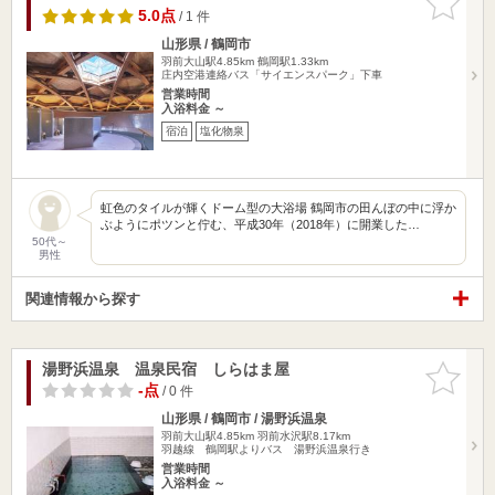
りに追加
5.0点
/ 1 件
山形県 / 鶴岡市
羽前大山駅4.85km
鶴岡駅1.33km
庄内空港連絡バス「サイエンスパーク」下車
営業時間
入浴料金 ～
宿泊
塩化物泉
虹色のタイルが輝くドーム型の大浴場 鶴岡市の田んぼの中に浮か
ぶようにポツンと佇む、平成30年（2018年）に開業した…
50代～
男性
関連情報から探す
湯野浜温泉 温泉民宿 しらはま屋
お気に入
りに追加
-点
/ 0 件
山形県 / 鶴岡市 / 湯野浜温泉
羽前大山駅4.85km
羽前水沢駅8.17km
羽越線 鶴岡駅よりバス 湯野浜温泉行き
営業時間
入浴料金 ～