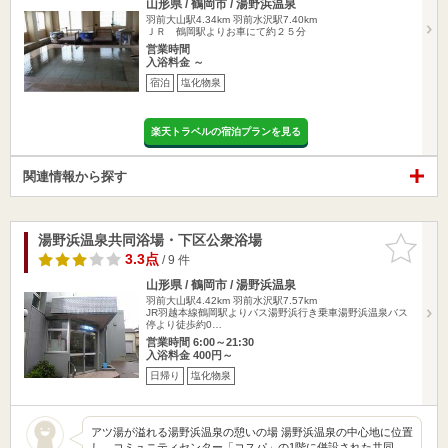
山形県 / 鶴岡市 / 湯野浜温泉
羽前大山駅4.34km
羽前水沢駅7.40km
ＪＲ 鶴岡駅よりお車にて約２５分
営業時間
入浴料金 ～
宿泊
塩化物泉
楽天トラベルの宿泊プランを見る
関連情報から探す
湯野浜温泉共同浴場・下区公衆浴場
お気に入
りに追加
3.3点
/ 9 件
山形県 / 鶴岡市 / 湯野浜温泉
羽前大山駅4.42km
羽前水沢駅7.57km
JR羽越本線鶴岡駅よりバス湯野浜行き乗車湯野浜温泉バス
停より徒歩約0…
営業時間 6:00～21:30
入浴料金 400円～
日帰り
塩化物泉
アツ湯が溢れる湯野浜温泉の憩いの場 湯野浜温泉の中心地に位置
し、コミュニティセンター「コスパ」の1階に併設された共同…