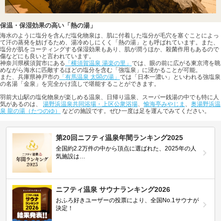
保温・保湿効果の高い「熱の湯」
海水のように塩分を含んだ塩化物泉は、肌に付着した塩分が毛穴を塞ぐことによっ
て汗の蒸発を妨げるため、湯冷めしにくく「熱の湯」とも呼ばれています。また、
塩分が肌をコーティングする保湿効果もあり、肌が潤うほか、殺菌作用もあるので
傷などにも良いと言われています。
神奈川県横須賀市にある
「横須賀温泉 湯楽の里」
では、眼の前に広がる東京湾を眺
めながら海水に匹敵するほどの塩分を含む「強塩泉」に浸かることが可能。
また、兵庫県神戸市の
「有馬温泉 太閤の湯」
では「日本一濃い」といわれる強塩泉
の名湯「金泉」を完全かけ流しで堪能することができます。
羽前大山駅の塩化物泉が楽しめる温泉、日帰り温泉、スーパー銭湯の中でも特に人
気があるのは、
湯野浜温泉共同浴場・上区公衆浴場
、
愉海亭みやじま
、
奥湯野浜温
泉 龍の湯（たつのゆ）
などの施設です。ぜひ一度は足を運んでみてください。
第20回ニフティ温泉年間ランキング2025
全国約2.2万件の中から頂点に選ばれた、2025年の人
気施設は…
ニフティ温泉 サウナランキング2026
おふろ好きユーザーの投票により、全国No.1サウナが
決定！