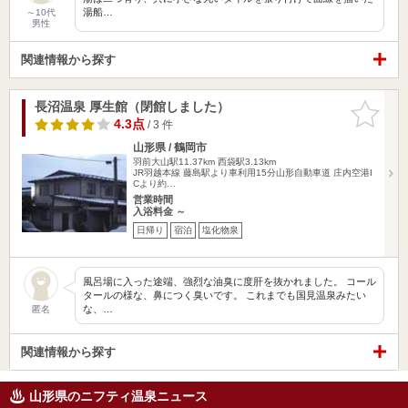
湯船…
～10代
男性
関連情報から探す
長沼温泉 厚生館（閉館しました）
お気に入
りに追加
4.3点
/ 3 件
山形県 / 鶴岡市
羽前大山駅11.37km
西袋駅3.13km
JR羽越本線 藤島駅より車利用15分山形自動車道 庄内空港I
Cより約…
営業時間
入浴料金 ～
日帰り
宿泊
塩化物泉
風呂場に入った途端、強烈な油臭に度肝を抜かれました。 コール
タールの様な、鼻につく臭いです。 これまでも国見温泉みたい
な、…
匿名
関連情報から探す
山形県のニフティ温泉ニュース