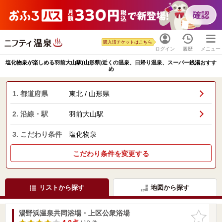
購入済チケットはこちら
ログイン
履歴
メニュー
塩化物泉が楽しめる羽前大山駅(山形県)近くの温泉、日帰り温泉、スーパー銭湯おすす
め
1. 都道府県
東北 / 山形県
2. 沿線・駅
羽前大山駅
3. こだわり条件
塩化物泉
こだわり条件を変更する
リストから探す
地図から探す
湯野浜温泉共同浴場・上区公衆浴場
お気に入
りに追加