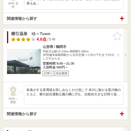
産もあ…
40代 女
性
関連情報から探す
櫛引温泉 ゆ～Town
お気に入
りに追加
4.0点
/ 5 件
山形県 / 鶴岡市
羽前大山駅10.43km
鶴岡駅6.98km
JR羽越本線鶴岡駅から庄内交通バス宮の下行きで25分、く
しびきおんせ…
営業時間 9:00～21:30
入浴料金 500円～
日帰り
塩化物泉
鉄臭がする茶濁湯を惜しみなくかけ流しで 赤川に架かる黒川橋の
たもと、櫛引総合運動公園の隣に佇む、比較的大きな日帰り温…
50代～
男性
関連情報から探す