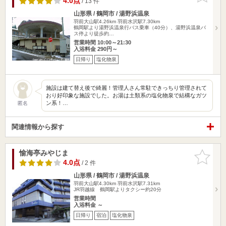
4.0点
/ 13 件
山形県 / 鶴岡市 / 湯野浜温泉
羽前大山駅4.26km
羽前水沢駅7.30km
鶴岡駅より湯野浜温泉行バス乗車（40分）、湯野浜温泉バ
ス停より徒歩約…
営業時間 10:00～21:30
入浴料金 290円～
日帰り
塩化物泉
施設は建て替え後で綺麗！管理人さん常駐できっちり管理されて
おり好印象な施設でした。お湯は土類系の塩化物泉で結構なガツ
ン系！…
匿名
関連情報から探す
愉海亭みやじま
お気に入
りに追加
4.0点
/ 2 件
山形県 / 鶴岡市 / 湯野浜温泉
羽前大山駅4.30km
羽前水沢駅7.31km
JR羽越線 鶴岡駅よりタクシー約20分
営業時間
入浴料金 ～
日帰り
宿泊
塩化物泉