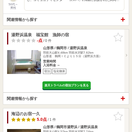
50代～
男性
関連情報から探す
湯野浜温泉 福宝館 漁師の宿
お気に入
りに追加
-点
/ 0 件
山形県 / 鶴岡市 / 湯野浜温泉
羽前大山駅4.48km
羽前水沢駅7.62km
山形道 鶴岡ＩＣより１５分（湯野浜方面）
営業時間
入浴料金 ～
宿泊
塩化物泉
楽天トラベルの宿泊プランを見る
関連情報から探す
海辺のお宿一久
お気に入
りに追加
5.0点
/ 1 件
山形県 / 鶴岡市湯野浜 / 湯野浜温泉
羽前大山駅4.57km
羽前水沢駅7.74km