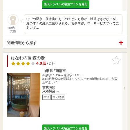
楽天トラベルの宿泊プランを見る
街中の温泉、住宅街にあるのでとても静か、眺望はきかないが、
庭の木々の紅葉に癒やされる。食事内容、味、サービスすべてに
おいて…
50代～
女性
関連情報から探す
はなれの宿 森の湯
お気に入
りに追加
4.0点
/ 2 件
山形県 / 南陽市
今泉駅10.93km
赤湯駅1.73km
JR山形新幹線赤湯駅よりタクシー5分山形自動車道山形蔵
王ICより45…
営業時間
入浴料金 ～
宿泊
塩化物泉
楽天トラベルの宿泊プランを見る