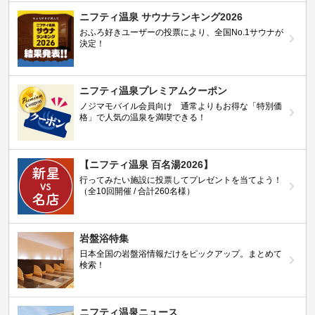
ニフティ温泉 サウナランキング2026
おふろ好きユーザーの投票により、全国No.1サウナが
決定！
ニフティ温泉プレミアムクーポン
ノジマモバイル会員向け 通常よりもお得な「特別価
格」で人気の温泉を満喫できる！
【ニフティ温泉 百名湯2026】
行ってみたい施設に投票してプレゼントを当てよう！
（全10回開催 / 合計260名様）
岩盤浴特集
日本全国の岩盤浴情報だけをピックアップ。まとめて
検索！
ニフティ温泉ニュース