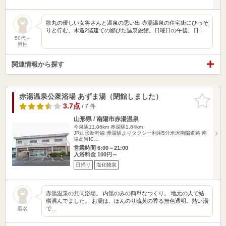
歌丸の優しい女将さんと温泉の思い出 赤湯温泉の住宅街にひっそ
りと佇む、木造2階建ての鄙びた温泉旅館。日曜日の午後、日…
50代～
男性
関連情報から探す
赤湯温泉公衆浴場 あずま湯（閉館しました）
お気に入
りに追加
3.7点
/ 7 件
山形県 / 南陽市赤湯温泉
今泉駅11.06km
赤湯駅1.84km
JR山形新幹線 赤湯駅よりタクシー利用5分米沢南陽道路 南
陽高畠IC…
営業時間 6:00～21:00
入浴料金 100円～
日帰り
塩化物泉
赤湯温泉の共同浴場。 内湯のみの簡単なつくり。 地元の人で結
構混んでました。 お湯は、ほんのり硫黄の香る無色透明。熱い湯
で…
匿名