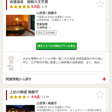
赤湯温泉 旅館大文字屋
お気に入
りに追加
5.0点
/ 1 件
山形県 / 南陽市
今泉駅10.87km
赤湯駅1.71km
山形新幹線 赤湯駅より車で７分
営業時間
入浴料金 ～
宿泊
塩化物泉
楽天トラベルの宿泊プランを見る
大きな葡萄のオブジェが唯一無二の大浴場 赤湯温泉街の中心地に
佇む、江戸時代中期に創業した純和風の温泉旅館。また、初め…
50代～
男性
関連情報から探す
上杉の御湯 御殿守
お気に入
りに追加
4.0点
/ 11 件
山形県 / 南陽市
今泉駅10.91km
赤湯駅1.76km
JR赤湯駅東口より徒歩20分、またはタクシー利用6分東北