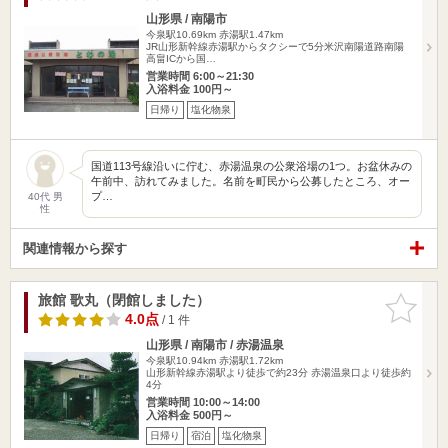
山形県 / 南陽市
今泉駅10.69km
赤湯駅1.47km
JR山形新幹線赤湯駅からタクシーで5分米沢南陽道路南陽
高畠ICから国…
営業時間 6:00～21:30
入浴料金 100円～
日帰り
塩化物泉
国道113号線沿いに佇む、赤湯温泉の公衆浴場の1つ。お盆休みの
午前中、訪れてみました。名前を町民から公募したところ、オー
プ…
40代 男
性
関連情報から探す
旅館 歌丸（閉館しました）
お気に入
りに追加
4.0点
/ 1 件
山形県 / 南陽市 / 赤湯温泉
今泉駅10.94km
赤湯駅1.72km
山形新幹線赤湯駅より徒歩で約23分 赤湯温泉口より徒歩約
4分
営業時間 10:00～14:00
入浴料金 500円～
日帰り
宿泊
塩化物泉