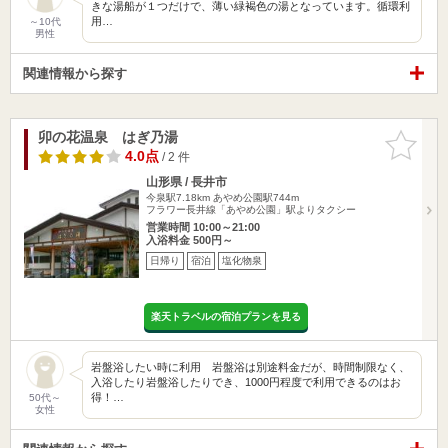
きな湯船が１つだけで、薄い緑褐色の湯となっています。循環利
用…
～10代
男性
関連情報から探す
卯の花温泉 はぎ乃湯
お気に入
りに追加
4.0点
/ 2 件
山形県 / 長井市
今泉駅7.18km
あやめ公園駅744m
フラワー長井線「あやめ公園」駅よりタクシー
営業時間 10:00～21:00
入浴料金 500円～
日帰り
宿泊
塩化物泉
楽天トラベルの宿泊プランを見る
岩盤浴したい時に利用 岩盤浴は別途料金だが、時間制限なく、
入浴したり岩盤浴したりでき、1000円程度で利用できるのはお
得！…
50代～
女性