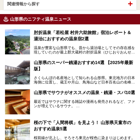
関連情報から探す
山形県のニフティ温泉ニュース
肘折温泉「若松屋 村井六助旅館」宿泊レポート＆
湯治におすすめの温泉宿2選
温泉が豊富な山形県でも、昔から湯治場としてその存在感を
現していたのが最上郡大蔵村の肘折温泉（ひじおりおんせ
ん）です。
今回はその肘折温泉の「若松屋 村井六助旅館」に宿泊した
山形県のスーパー銭湯おすすめ14選 【2025年最新
体験レポートとおすすめの温泉宿を2軒ご紹介します。
版】
鄙びた風情があり、源泉掛け流しの旅館も多い肘折温泉は、
じっくり名湯に浸かって癒されたい方にぴったりの温泉地で
さくらんぼの名産地として知られる山形県。東北地方の日本
す。
海側に位置し、蔵王や月山、鳥海山など日本百名山の名峰や
最上川が彩る、自然の美しい地域です。かの松尾芭蕉は「奥
の細道」全行程の1/3にあたる期間を山形県で過ごしたとい
山形県でサウナがオススメの温泉・銭湯・スパ10選
われることからも、山形の深い魅力がうかがえます。
山形県はまた、県内全域に多様な温泉があり、35ある市町
最近ではサウナに関する雑誌や漫画も発売されるなど、ファ
村のすべてで温泉が湧いているという温泉県。そんな山形県
ンが増えているサウナ。
でぜひチェックしたいスーパー銭湯をご紹介します。
しかしサウナは一口にサウナと言っても、ドライサウナ、ス
チームサウナ、塩サウナなどが存在し、施設によって様々な
桜の下で「人間将棋」を見よう！ 山形県天童市の
こだわりを持つ施設も増えています。
おすすめ温泉5選
今回はそんな今話題のサウナが楽しめる、山形県内にあるオ
ススメ温泉・銭湯・スパを10件まとめてご紹介します。
桜前線が北上し、そろそろ東北が桜色に染まりはじめます。