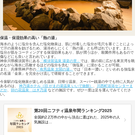
保温・保湿効果の高い「熱の湯」
海水のように塩分を含んだ塩化物泉は、肌に付着した塩分が毛穴を塞ぐことによっ
て汗の蒸発を妨げるため、湯冷めしにくく「熱の湯」とも呼ばれています。また、
塩分が肌をコーティングする保湿効果もあり、肌が潤うほか、殺菌作用もあるので
傷などにも良いと言われています。
神奈川県横須賀市にある
「横須賀温泉 湯楽の里」
では、眼の前に広がる東京湾を眺
めながら海水に匹敵するほどの塩分を含む「強塩泉」に浸かることが可能。
また、兵庫県神戸市の
「有馬温泉 太閤の湯」
では「日本一濃い」といわれる強塩泉
の名湯「金泉」を完全かけ流しで堪能することができます。
今泉駅の塩化物泉が楽しめる温泉、日帰り温泉、スーパー銭湯の中でも特に人気が
あるのは、
神乃湯ホテル（旧 がまの湯温泉 いいで旅館）
、
川西町浴浴センターま
どか
、
卯の花温泉 はぎ乃湯
などの施設です。ぜひ一度は足を運んでみてくださ
い。
第20回ニフティ温泉年間ランキング2025
全国約2.2万件の中から頂点に選ばれた、2025年の人
気施設は…