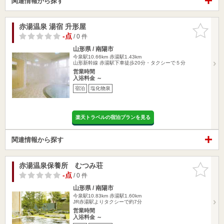
関連情報から探す
赤湯温泉 湯宿 升形屋
お気に入
りに追加
-点
/ 0 件
山形県 / 南陽市
今泉駅10.66km
赤湯駅1.43km
山形新幹線 赤湯駅下車徒歩20分・タクシーで５分
営業時間
入浴料金 ～
宿泊
塩化物泉
楽天トラベルの宿泊プランを見る
関連情報から探す
赤湯温泉保養所 むつみ荘
お気に入
りに追加
-点
/ 0 件
山形県 / 南陽市
今泉駅10.83km
赤湯駅1.60km
JR赤湯駅よりタクシーで約7分
営業時間
入浴料金 ～