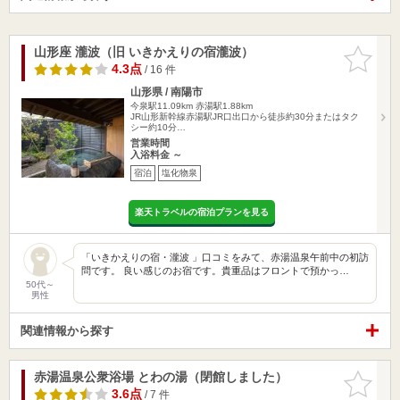
山形座 瀧波（旧 いきかえりの宿瀧波）
お気に入
りに追加
4.3点
/ 16 件
山形県 / 南陽市
今泉駅11.09km
赤湯駅1.88km
JR山形新幹線赤湯駅JR口出口から徒歩約30分またはタク
シー約10分…
営業時間
入浴料金 ～
宿泊
塩化物泉
楽天トラベルの宿泊プランを見る
「いきかえりの宿・瀧波 」口コミをみて、赤湯温泉午前中の初訪
問です。 良い感じのお宿です。貴重品はフロントで預かっ…
50代～
男性
関連情報から探す
赤湯温泉公衆浴場 とわの湯（閉館しました）
お気に入
りに追加
3.6点
/ 7 件