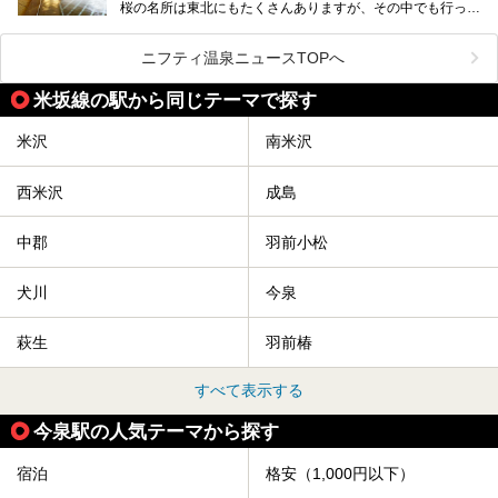
桜の名所は東北にもたくさんありますが、その中でも行って
みたいのは、なんといっても山形県天童市の舞鶴山。
舞鶴山の山頂まで軽いハイキングの気分で登れば、そこでは
ニフティ温泉ニュースTOPへ
なんと「人間将棋」が行われているのです！
米坂線の駅から同じテーマで探す
「人間将棋」とは昭和31年から毎年春に山形県天童市で行
われている一大イベントで、甲冑や着物姿の武者に扮した人
間が将棋の駒となり、対局を行っているのです。
米沢
南米沢
人気漫画「３月のライオン」の中でもこの人間将棋のシーン
が描かれ、「坊」こと二海堂氏の甲冑のあまりの似合いっぷ
西米沢
成島
りに、思わず吹き出してしまった読者もいることでしょう。
2017年は4月22日（土）・23日（日）に舞鶴山の頂上で行
われます。また、23日は「天童百面指し」が行われ、人間
中郡
羽前小松
将棋終了後、小学生以上の一般市民がプロ棋士と対局するこ
とができます。
犬川
今泉
天童市には温泉も多数あるので、桜と人間将棋を見た後はゆ
っくり温泉に浸かってはいかがでしょうか。
萩生
羽前椿
今回は山形県天童市のおすすめ温泉をご紹介します！
すべて表示する
今泉駅の人気テーマから探す
宿泊
格安（1,000円以下）