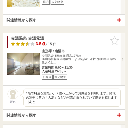
宿泊
塩化物泉
関連情報から探す
赤湯温泉 赤湯元湯
お気に入
りに追加
3.5点
/ 15 件
山形県 / 南陽市
今泉駅10.85km
赤湯駅1.67km
JR山形新幹線 赤湯駅東口より徒歩20分東北自動車道 福島
飯坂ICよ…
営業時間 8:00～21:30
入浴料金 240円～
日帰り
塩化物泉
1階で料金を支払い、２階へ上がってお風呂を利用します。階段
の途中に昔の「大湯」などの写真が飾られていて歴史を感じます
（あと…
匿名
関連情報から探す