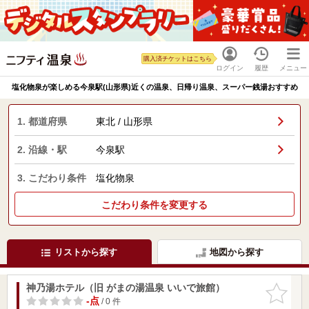
購入済チケットはこちら
ログイン
履歴
メニュー
塩化物泉が楽しめる今泉駅(山形県)近くの温泉、日帰り温泉、スーパー銭湯おすすめ
1. 都道府県
東北 / 山形県
2. 沿線・駅
今泉駅
3. こだわり条件
塩化物泉
こだわり条件を変更する
リストから探す
地図から探す
神乃湯ホテル（旧 がまの湯温泉 いいで旅館）
お気に入
りに追加
-点
/ 0 件