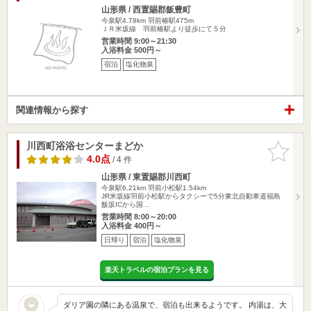
山形県 / 西置賜郡飯豊町
今泉駅4.78km
羽前椿駅475m
ＪＲ米坂線 羽前椿駅より徒歩にて５分
営業時間 9:00～21:30
入浴料金 500円～
宿泊
塩化物泉
関連情報から探す
川西町浴浴センターまどか
お気に入
りに追加
4.0点
/ 4 件
山形県 / 東置賜郡川西町
今泉駅6.21km
羽前小松駅1.54km
JR米坂線羽前小松駅からタクシーで5分東北自動車道福島
飯坂ICから国…
営業時間 8:00～20:00
入浴料金 400円～
日帰り
宿泊
塩化物泉
楽天トラベルの宿泊プランを見る
ダリア園の隣にある温泉で、宿泊も出来るようです。 内湯は、大