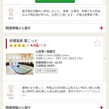
露天風呂付離れに宿泊しました。 食事、お風呂、部屋どれも料金
以上の満足感が得られ、お得だと思います。 夕食は食事処で懐…
匿名
関連情報から探す
赤湯温泉 湯こっと
お気に入
りに追加
4.0点
/ 1 件
山形県 / 南陽市
今泉駅11.04km
赤湯駅1.84km
赤湯駅から2km／【車】10分【徒歩】25分
営業時間 6:00～22:00
入浴料金 300円～
日帰り
塩化物泉
建物がまだ新しく、外観は公共浴場には見えない明るい感じの施
設｡300円と旅行者にも良心的な値段、受付でボディーソープとリ
ン…
50代～
女性
関連情報から探す