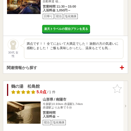
自動車道 福…
営業時間 11:30～15:00
入浴料金 1,050円～
日帰り
宿泊
塩化物泉
楽天トラベルの宿泊プランを見る
満点です！！ 全てにおいて大満足でした！ 旅館の方の気遣いに
感動しました！ ご飯も美味しかったし、温泉もとても気…
30代 女
性
関連情報から探す
鶴の湯 松島館
お気に入
りに追加
5.0点
/ 1 件
山形県 / 南陽市
今泉駅10.93km
赤湯駅1.74km
赤湯駅よりお車で５分
営業時間
入浴料金 ～
宿泊
塩化物泉