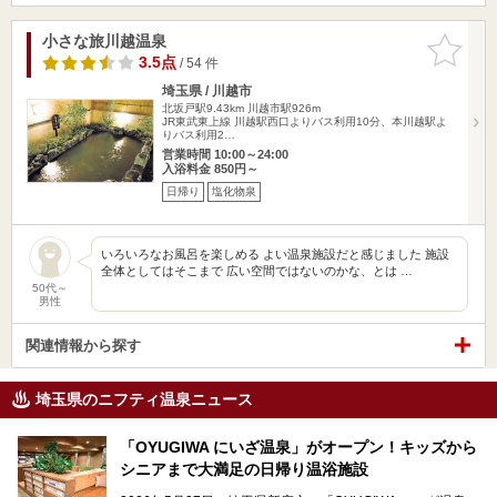
小さな旅川越温泉
お気に入
りに追加
3.5点
/ 54 件
埼玉県 / 川越市
北坂戸駅9.43km
川越市駅926m
JR東武東上線 川越駅西口よりバス利用10分、本川越駅よ
りバス利用2…
営業時間 10:00～24:00
入浴料金 850円～
日帰り
塩化物泉
いろいろなお風呂を楽しめる よい温泉施設だと感じました 施設
全体としてはそこまで 広い空間ではないのかな、とは …
50代～
男性
関連情報から探す
埼玉県のニフティ温泉ニュース
「OYUGIWA にいざ温泉」がオープン！キッズから
シニアまで大満足の日帰り温浴施設