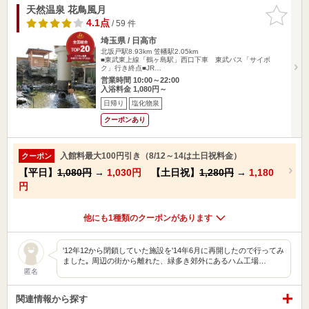
天然温泉 花鳥風月
お気に入
りに追加
4.1点
/ 59 件
埼玉県 / 日高市
北坂戸駅8.93km
笠幡駅2.05km
■東武東上線「鶴ヶ島駅」西口下車 東武バス「サイボ
ク」行き終点■JR…
営業時間 10:00～22:00
入浴料金 1,080円～
日帰り
塩化物泉
クーポンあり
入館料最大100円引き（8/12～14は土日祝料金）
クーポン
【平日】
1,080円
→
1,030円
【土日祝】
1,280円
→
1,180
円
他にも1種類のクーポンがあります
'12年12から閉鎖していた施設を'14年6月に再開したので行ってみ
ました｡ 周辺の街から離れた、緑多き郊外にあるハム工場…
匿名
関連情報から探す