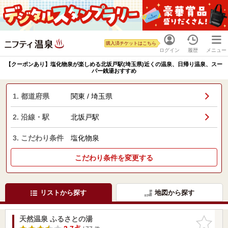
購入済チケットはこちら
ログイン
履歴
メニュー
【クーポンあり】塩化物泉が楽しめる北坂戸駅(埼玉県)近くの温泉、日帰り温泉、スー
パー銭湯おすすめ
1. 都道府県
関東 / 埼玉県
2. 沿線・駅
北坂戸駅
3. こだわり条件
塩化物泉
こだわり条件を変更する
リストから探す
地図から探す
天然温泉 ふるさとの湯
お気に入
りに追加