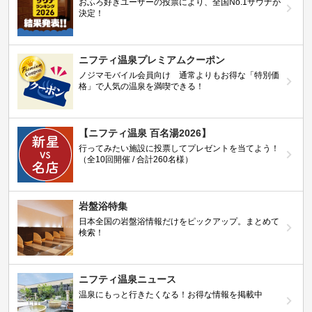
おふろ好きユーザーの投票により、全国No.1サウナが
決定！
ニフティ温泉プレミアムクーポン
ノジマモバイル会員向け 通常よりもお得な「特別価
格」で人気の温泉を満喫できる！
【ニフティ温泉 百名湯2026】
行ってみたい施設に投票してプレゼントを当てよう！
（全10回開催 / 合計260名様）
岩盤浴特集
日本全国の岩盤浴情報だけをピックアップ。まとめて
検索！
ニフティ温泉ニュース
温泉にもっと行きたくなる！お得な情報を掲載中