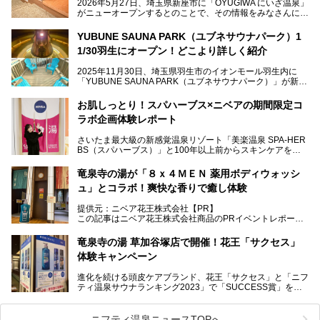
2026年5月27日、埼玉県新座市に「OYUGIWA にいざ温泉」
がニューオープンするとのことで、その情報をみなさんにい
ち早くお伝えしようとひと足お先に取材訪問。
YUBUNE SAUNA PARK（ユブネサウナパーク）1
メインとなる黒湯の天然温泉や本格的なサウナをはじめ、4
1/30羽生にオープン！どこより詳しく紹介
種類のリラックスルームやお食事処、他施設とは一線を画す
キッズコーナーなど、施設の隅々までたっぷりとチェックし
2025年11月30日、埼玉県羽生市のイオンモール羽生内に
てきました！
「YUBUNE SAUNA PARK（ユブネサウナパーク）」が新規
オープン！
お肌しっとり！スパハーブス×ニベアの期間限定コ
今年の4月1日から楽久屋グループの一員となった「湯舞音
ラボ企画体験レポート
（ユブネ）」が新ブランド「YUBUNE SAUNA PARK」を立
ち上げました。
さいたま最大級の新感覚温泉リゾート「美楽温泉 SPA-HER
湯舞音らしいサウナにこだわった遊び心満点の"銭湯×屋外サ
BS（スパハーブス）」と100年以上前からスキンケアを考
ウナ"施設で、男女別のお風呂のほか、水着やサウナ着で楽
案してきた「ニベア」が、期間限定でコラボ企画を開催中。
しめる男女共用屋外サウナや飲食できるととのいスペースな
読者モデルやインスタグラマーとして活躍している、美容＆
ど、ユニークなポイントがいっぱい！
竜泉寺の湯が「８ｘ４ＭＥＮ 薬用ボディウォッシ
スパ大好きの畑瀬愛さんと取材してきました。
オープン前取材に行ってきましたので、早速どこより詳しく
ュ」とコラボ！爽快な香りで癒し体験
紹介しちゃいます！
───
提供元：ニベア花王株式会社【PR】
提供元：ニベア花王株式会社【PR】
この記事はニベア花王株式会社商品のPRイベントレポート
この記事はニベア花王株式会社商品のPRイベントレポート
記事です。
記事です。
竜泉寺の湯 草加谷塚店で開催！花王「サクセス」
ーーー
体験キャンペーン
注目のボディウォッシュアイテム「８ｘ４ＭＥＮ 薬用ボデ
ィウォッシュ」と「ニフティ温泉年間ランキング2021」で
進化を続ける頭皮ケアブランド、花王「サクセス」と「ニフ
全国総合2位にランクインした人気温浴施設「竜泉寺の湯 草
ティ温泉サウナランキング2023」で「SUCCESS賞」を獲
加谷塚店」がコラボイベントを期間限定で開催中ということ
得した人気温浴施設「竜泉寺の湯 草加谷塚店」がコラボイ
で早速訪問！
ベントを開催。
気になるその内容をチェックしてきました！
ニフティ温泉ニュースTOPへ