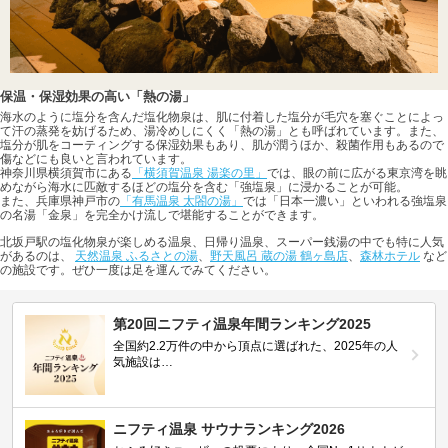
保温・保湿効果の高い「熱の湯」
海水のように塩分を含んだ塩化物泉は、肌に付着した塩分が毛穴を塞ぐことによっ
て汗の蒸発を妨げるため、湯冷めしにくく「熱の湯」とも呼ばれています。また、
塩分が肌をコーティングする保湿効果もあり、肌が潤うほか、殺菌作用もあるので
傷などにも良いと言われています。
神奈川県横須賀市にある
「横須賀温泉 湯楽の里」
では、眼の前に広がる東京湾を眺
めながら海水に匹敵するほどの塩分を含む「強塩泉」に浸かることが可能。
また、兵庫県神戸市の
「有馬温泉 太閤の湯」
では「日本一濃い」といわれる強塩泉
の名湯「金泉」を完全かけ流しで堪能することができます。
北坂戸駅の塩化物泉が楽しめる温泉、日帰り温泉、スーパー銭湯の中でも特に人気
があるのは、
天然温泉 ふるさとの湯
、
野天風呂 蔵の湯 鶴ヶ島店
、
森林ホテル
など
の施設です。ぜひ一度は足を運んでみてください。
第20回ニフティ温泉年間ランキング2025
全国約2.2万件の中から頂点に選ばれた、2025年の人
気施設は…
ニフティ温泉 サウナランキング2026