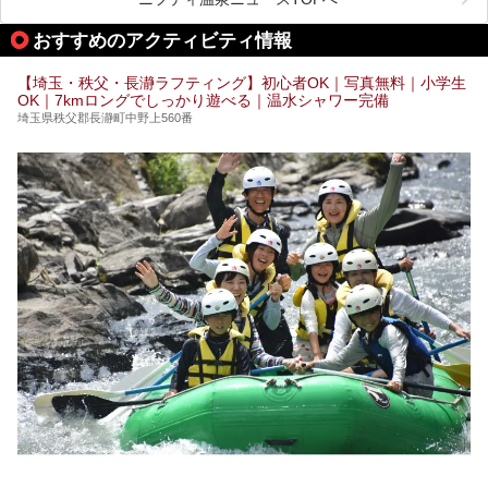
早速訪問し、気になるその内容を取材してきました！
おすすめのアクティビティ情報
───
提供元：花王株式会社【PR】
この記事は花王株式会社商品のPRイベントレポート記事で
【埼玉・秩父・長瀞ラフティング】初心者OK｜写真無料｜小学生
す。
OK｜7kmロングでしっかり遊べる｜温水シャワー完備
埼玉県秩父郡長瀞町中野上560番