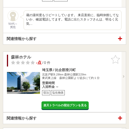
蔵の湯何度もリピートしています。 来店直前に、臨時休館してな
いか、確認電話してます。電話に出たスタッフさんは、明るく元
気…
50代～
男性
関連情報から探す
森林ホテル
お気に入
りに追加
-点
/ 0 件
埼玉県 / 比企郡滑川町
北坂戸駅8.28km
森林公園駅229m
東武東上線 森林公園駅より徒歩にて約１分
営業時間
入浴料金 ～
宿泊
塩化物泉
楽天トラベルの宿泊プランを見る
関連情報から探す