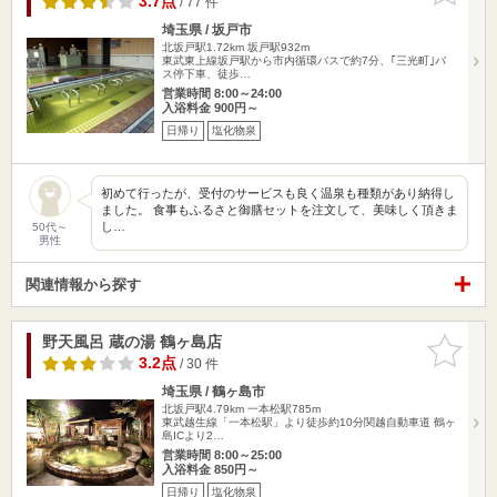
3.7点
/ 77 件
埼玉県 / 坂戸市
北坂戸駅1.72km
坂戸駅932m
東武東上線坂戸駅から市内循環バスで約7分、｢三光町｣バ
ス停下車、徒歩…
営業時間 8:00～24:00
入浴料金 900円～
日帰り
塩化物泉
初めて行ったが、受付のサービスも良く温泉も種類があり納得し
ました。 食事もふるさと御膳セットを注文して、美味しく頂きま
し…
50代～
男性
関連情報から探す
野天風呂 蔵の湯 鶴ヶ島店
お気に入
りに追加
3.2点
/ 30 件
埼玉県 / 鶴ヶ島市
北坂戸駅4.79km
一本松駅785m
東武越生線「一本松駅」より徒歩約10分関越自動車道 鶴ヶ
島ICより2…
営業時間 8:00～25:00
入浴料金 850円～
日帰り
塩化物泉