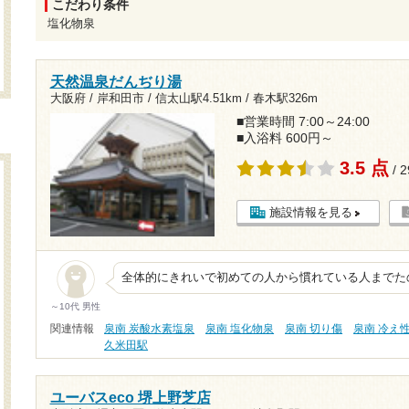
こだわり条件
塩化物泉
天然温泉だんぢり湯
大阪府 / 岸和田市 /
信太山駅4.51km
/
春木駅326m
■営業時間 7:00～24:00
■入浴料 600円～
3.5 点
/ 
施設情報を見る
全体的にきれいで初めての人から慣れている人までた
～10代 男性
関連情報
泉南 炭酸水素塩泉
泉南 塩化物泉
泉南 切り傷
泉南 冷え
久米田駅
ユーバスeco 堺上野芝店