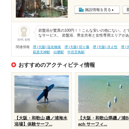
施設情報を見る
岩盤浴が驚異の100円！！こんな安いの他にない。と
なサービス。 岩盤浴、男女共有と女性専用エリアが
30代 女性
関連情報
堺 (大阪) 塩化物泉
堺 (大阪) 切り傷
堺 (大阪) 冷え性
堺 
萩原天神駅
白鷺駅
中百舌鳥駅
おすすめのアクティビティ情報
【大阪・和歌山 磯ノ浦海水
【大阪・和歌山県磯ノ浦B
浴場】体験サーフ...
ach サーフィ...