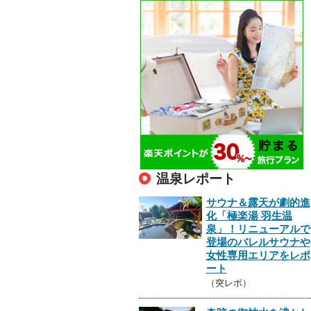
温泉レポート
サウナ＆露天が劇的進
化「極楽湯 羽生温
泉」！リニューアルで
登場のバレルサウナや
女性専用エリアをレポ
ート
（突レポ）