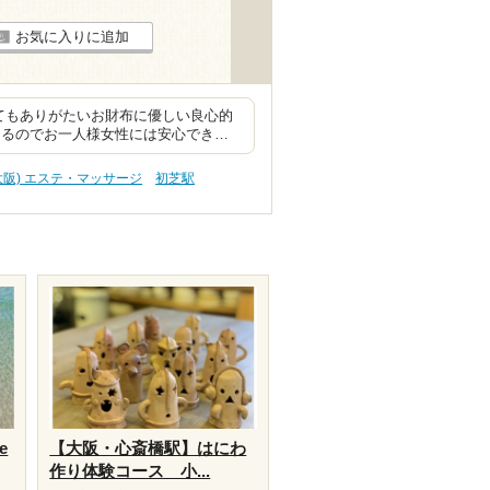
お気に入りに追加
てもありがたいお財布に優しい良心的
あるのでお一人様女性には安心でき…
(大阪) エステ・マッサージ
初芝駅
e
【大阪・心斎橋駅】はにわ
作り体験コース 小...