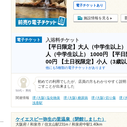
電子チケットあり
施設情報を見る
入浴料チケット
電子チケット
【平日限定】大人（中学生以上
人（中学生以上）
1000円
【平日
00円
【土日祝限定】小人（3歳
他にも5種類の電子チケットがあります
初めての利用でしたが、店員の方もわかりやすく説明
ごすことが出来ました
50代～ 男性
関連情報
堺 (大阪) 塩化物泉
堺 (大阪) 糖尿病
堺 (大阪) 切り傷
堺 (
浅香駅
ケイエスビー弥生の里温泉（閉館しました）
大阪府 / 和泉市 /
信太山駅231m
/
和泉府中駅1.40km