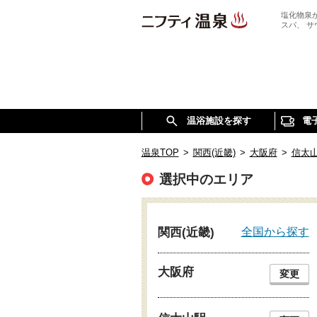
塩化物泉
スパ、 
温浴施設を探す
電
温泉TOP
>
関西(近畿)
>
大阪府
>
信太
選択中のエリア
全国から探す
関西(近畿)
大阪府
変更