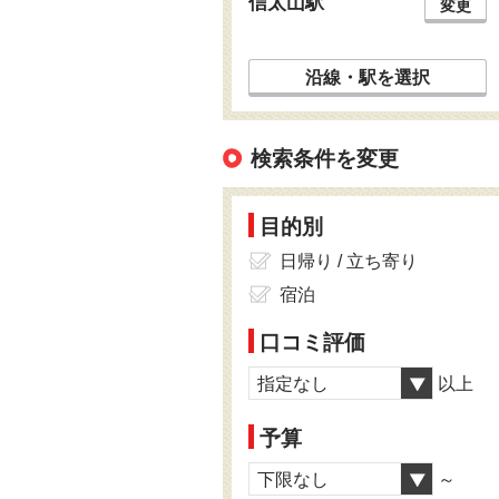
信太山駅
変更
沿線・駅を選択
検索条件を変更
目的別
日帰り / 立ち寄り
宿泊
口コミ評価
指定なし
以上
予算
下限なし
～