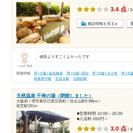
3.4 点
/ 
施設情報を見る
値段よりすごくよかったです
～10代 男性
関連情報
堺 (大阪) 塩化物泉
堺 (大阪) 宿泊
堺 (大阪) 冷え性
堺 (大
和泉府中駅
北信太駅
北助松駅
天然温泉 千寿の湯（閉館しました）
大阪府 / 堺市東区日置荘西町 /
信太山駅9.89km
/
初芝駅281m
■営業時間 10:00～26:00
■入浴料 650円～
3.0 点
/ 