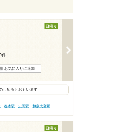
日帰り
>
29件
お気に入りに追加
のしめるとおもいます
性
春木駅
忠岡駅
和泉大宮駅
日帰り