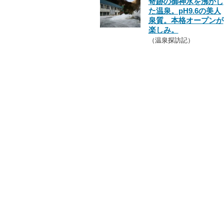
奇跡の御神水を沸かし
た温泉。pH9.6の美人
泉質。本格オープンが
楽しみ。
（温泉探訪記）