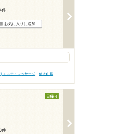
34件
>
お気に入りに追加
阪) エステ・マッサージ
信太山駅
日帰り
>
43件