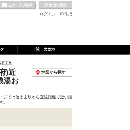
お気に入りの温泉
最近の履歴
ログイン
ID作成
グ
岩盤浴
おすすめ
府)近
地図から探す
銭湯お
ージでは信太山駅から直線距離で近い順
す。