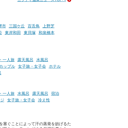
い
そんな「一人でぼんやり過ごす
時間」、ふだん後回しにしてい
た「これからのこと」や「ちょ
っとした悩み」が、頭に浮かん
でくることはありませんか？
堺市
三国ケ丘
百舌鳥
上野芝
松
東岸和田
東貝塚
和泉橋本
お風呂でリラックスしているか
らこそ向き合える、大切な自分
の本音。
・一人旅
露天風呂
水風呂
カップル
女子旅・女子会
ホテル
そんな心のつぶやきを、湯あが
りの温まった心のまま相談でき
呂
たら素敵ですよね。
・一人旅
水風呂
露天風呂
宿泊
ニフティ温泉の「占いベンチ」
ージ
女子旅・女子会
冷え性
は、そんなあなたの心のつぶや
きをプロの占い師に相談するこ
とができるサービスです。
を塞ぐことによって汗の蒸発を妨げるた