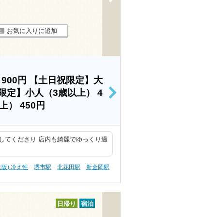
お気に入りに追加
）
900円
【土日祝限定】大
限定】小人（3歳以上）
4
>
以上）
450円
してくださり 店内も綺麗でゆっくり過
大阪) 冷え性
堺市駅
北花田駅
新金岡駅
日帰り
宿泊