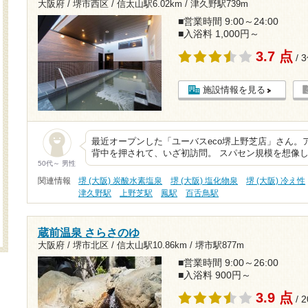
大阪府 / 堺市西区 /
信太山駅6.02km
/
津久野駅739m
■営業時間 9:00～24:00
■入浴料 1,000円～
3.7 点
/ 
施設情報を見る
最近オープンした「ユーバスeco堺上野芝店」さん。
背中を押されて、いざ初訪問。 スパセン規模を想像
50代～ 男性
関連情報
堺 (大阪) 炭酸水素塩泉
堺 (大阪) 塩化物泉
堺 (大阪) 冷え性
津久野駅
上野芝駅
鳳駅
百舌鳥駅
蔵前温泉 さらさのゆ
大阪府 / 堺市北区 /
信太山駅10.86km
/
堺市駅877m
■営業時間 9:00～26:00
■入浴料 900円～
3.9 点
/ 