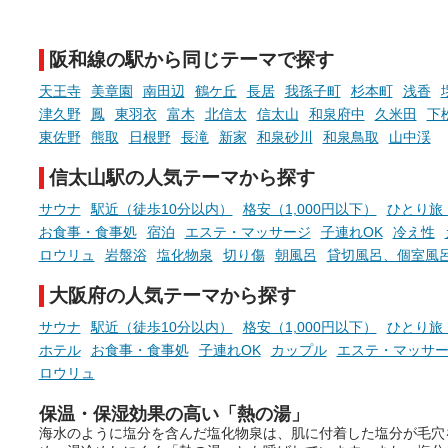
新体験が楽しめる「占いベン
GIFT500円分をプレゼント
チ」を展開中♨
たします。
阪和線の駅から同じテーマで探す
手相やタロットなど気軽に楽し
める占いで、“ととのう”おふろ
天王寺
美章園
南田辺
鶴ケ丘
長居
我孫子町
杉本町
浅香
時間を、もっと特別に。
津久野
鳳
東羽衣
富木
北信太
信太山
和泉府中
久米田
下
東佐野
熊取
日根野
長滝
新家
和泉砂川
和泉鳥取
山中渓
信太山駅の人気テーマから探す
サウナ
駅近（徒歩10分以内）
格安（1,000円以下）
ひとり旅
お食事・食事処
宿泊
エステ・マッサージ
子連れOK
冷え性
ロウリュ
岩盤浴
塩化物泉
切り傷
朝風呂
貸切風呂、個室風
大阪府の人気テーマから探す
サウナ
駅近（徒歩10分以内）
格安（1,000円以下）
ひとり旅
ホテル
お食事・食事処
子連れOK
カップル
エステ・マッサ
ロウリュ
保温・保湿効果の高い「熱の湯」
海水のように塩分を含んだ塩化物泉は、肌に付着した塩分が毛穴