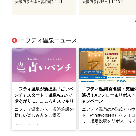
大阪府泉大津市曽根町2-1-11
大阪府泉佐野市中1433-1
ニフティ温泉ニュース
ニフティ温泉が新提案「占いベ
ニフティ温泉|百名湯・究極
ンチ」スタート！温泉×占いで
選択！Xフォロー＆リポスト
湯あがりに、こころもスッキリ
ャンペーン
ニフティ温泉から、温浴施設の
ニフティ温泉のX公式アカウ
新しい楽しみ方をご提案！
ト（@niftyonsen）をフォ
し、指定投稿をリポストす
温泉で体を癒したあとに、占い
と、抽選で各回26（ふろ）
でこころもスッキリ──そんな
様（合計260名様）に選べる