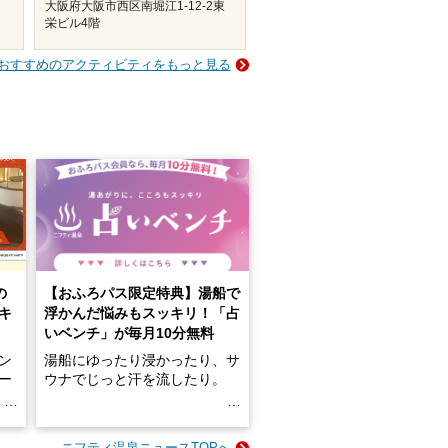
大阪府大阪市西区南堀江1-12-2東
栄ビル4階
おすすめのアクティビティをもっと見る
の
【おふろパス限定特典】湯船で
キ
浮かんだ悩みもスッキリ！「占
いベンチ」が毎月10分無料
ン
湯船にゆったり浸かったり、サ
ロー
ウナでじっと汗を流したり。
る
名
e-
ニフティ温泉ニュースTOPへ