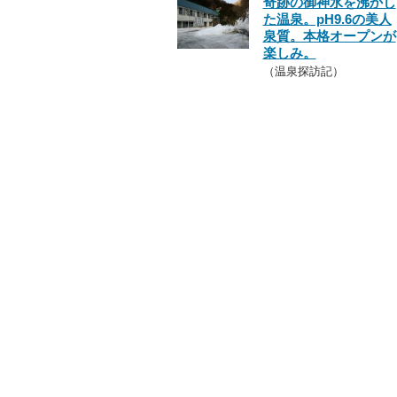
奇跡の御神水を沸かし
た温泉。pH9.6の美人
泉質。本格オープンが
楽しみ。
（温泉探訪記）