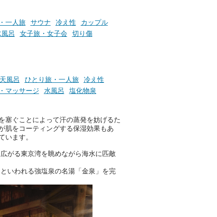
お風呂でリラックスしているか
らこそ向き合える、大切な自分
・一人旅
サウナ
冷え性
カップル
の本音。
水風呂
女子旅・女子会
切り傷
そんな心のつぶやきを、湯あが
りの温まった心のまま相談でき
たら素敵ですよね。
天風呂
ひとり旅・一人旅
冷え性
・マッサージ
水風呂
塩化物泉
ニフティ温泉の「占いベンチ」
は、そんなあなたの心のつぶや
を塞ぐことによって汗の蒸発を妨げるた
きをプロの占い師に相談するこ
が肌をコーティングする保湿効果もあ
とができるサービスです。
ています。
に広がる東京湾を眺めながら海水に匹敵
おふろパス会員様なら、この特
」といわれる強塩泉の名湯「金泉」を完
別なひとときを「毎月10分無
料」でご利用いただけます。