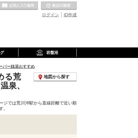
お気に入りの温泉
最近の履歴
ログイン
ID作成
グ
岩盤浴
ーパー銭湯おすすめ
める荒
地図から探す
り温泉、
ージでは荒川沖駅から直線距離で近い順
す。