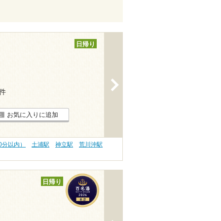
日帰り
>
1件
お気に入りに追加
0分以内）
土浦駅
神立駅
荒川沖駅
日帰り