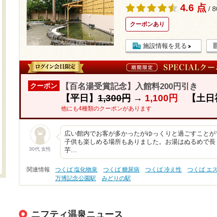
4.6 点
/ 
クーポンあり
施設情報を見る
【百名湯受賞記念】入館料200円引き
クーポン
【平日】
1,300円
→
1,100円
【土日
他にも4種類のクーポンがあります
広い館内でお客が多かったがゆっくりと過ごすことが
子供も楽しめる場所もありました。お湯はぬるめで長
30代 女性
芋…
関連情報
つくば 塩化物泉
つくば 糖尿病
つくば 冷え性
つくば エ
万博記念公園駅
みどりの駅
ニフティ温泉ニュース