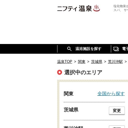
塩化物泉
スパ、 
温浴施設を探す
電
温泉TOP
>
関東
>
茨城県
>
荒川沖駅
>
選択中のエリア
全国から探す
関東
茨城県
変更