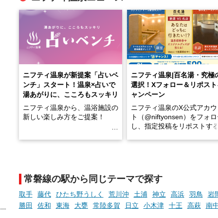
ニフティ温泉が新提案「占いベ
ニフティ温泉|百名湯・究極
ンチ」スタート！温泉×占いで
選択！Xフォロー＆リポスト
湯あがりに、こころもスッキリ
ャンペーン
ニフティ温泉から、温浴施設の
ニフティ温泉のX公式アカウ
新しい楽しみ方をご提案！
ト（@niftyonsen）をフォ
し、指定投稿をリポストす
温泉で体を癒したあとに、占い
と、抽選で各回26（ふろ）
でこころもスッキリ──そんな
様（合計260名様）に選べる
新体験が楽しめる「占いベン
GIFT500円分をプレゼント
チ」を展開中♨
たします。
常磐線の駅から同じテーマで探す
手相やタロットなど気軽に楽し
める占いで、“ととのう”おふろ
取手
藤代
ひたち野うしく
荒川沖
土浦
神立
高浜
羽鳥
岩
時間を、もっと特別に。
勝田
佐和
東海
大甕
常陸多賀
日立
小木津
十王
高萩
南