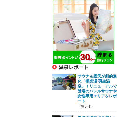
温泉レポート
サウナ＆露天が劇的進
化「極楽湯 羽生温
泉」！リニューアルで
登場のバレルサウナや
女性専用エリアをレポ
ート
（突レポ）