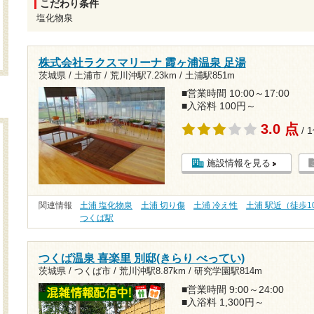
こだわり条件
塩化物泉
株式会社ラクスマリーナ 霞ヶ浦温泉 足湯
茨城県 / 土浦市 /
荒川沖駅7.23km
/
土浦駅851m
■営業時間 10:00～17:00
■入浴料 100円～
3.0 点
/ 
施設情報を見る
関連情報
土浦 塩化物泉
土浦 切り傷
土浦 冷え性
土浦 駅近（徒歩1
つくば駅
つくば温泉 喜楽里 別邸(きらり べってい)
茨城県 / つくば市 /
荒川沖駅8.87km
/
研究学園駅814m
■営業時間 9:00～24:00
■入浴料 1,300円～