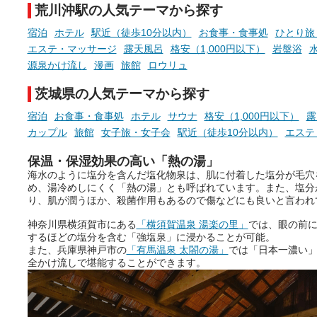
荒川沖駅の人気テーマから探す
宿泊
ホテル
駅近（徒歩10分以内）
お食事・食事処
ひとり旅
エステ・マッサージ
露天風呂
格安（1,000円以下）
岩盤浴
源泉かけ流し
漫画
旅館
ロウリュ
茨城県の人気テーマから探す
宿泊
お食事・食事処
ホテル
サウナ
格安（1,000円以下）
露
カップル
旅館
女子旅・女子会
駅近（徒歩10分以内）
エステ
保温・保湿効果の高い「熱の湯」
海水のように塩分を含んだ塩化物泉は、肌に付着した塩分が毛穴
め、湯冷めしにくく「熱の湯」とも呼ばれています。また、塩分
り、肌が潤うほか、殺菌作用もあるので傷などにも良いと言われ
神奈川県横須賀市にある
「横須賀温泉 湯楽の里」
では、眼の前
するほどの塩分を含む「強塩泉」に浸かることが可能。
また、兵庫県神戸市の
「有馬温泉 太閤の湯」
では「日本一濃い
全かけ流しで堪能することができます。