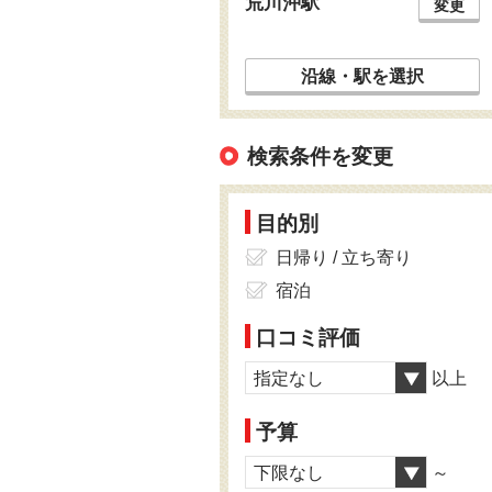
荒川沖駅
変更
沿線・駅を選択
検索条件を変更
目的別
日帰り / 立ち寄り
宿泊
口コミ評価
指定なし
以上
予算
下限なし
～