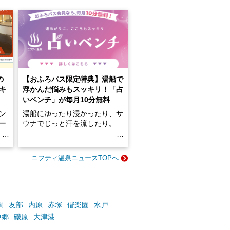
の
【おふろパス限定特典】湯船で
キ
浮かんだ悩みもスッキリ！「占
いベンチ」が毎月10分無料
ン
湯船にゆったり浸かったり、サ
ロー
ウナでじっと汗を流したり。
る
名
e-
ニフティ温泉ニュースTOPへ
い
そんな「一人でぼんやり過ごす
時間」、ふだん後回しにしてい
た「これからのこと」や「ちょ
っとした悩み」が、頭に浮かん
でくることはありませんか？
間
友部
内原
赤塚
偕楽園
水戸
中郷
磯原
大津港