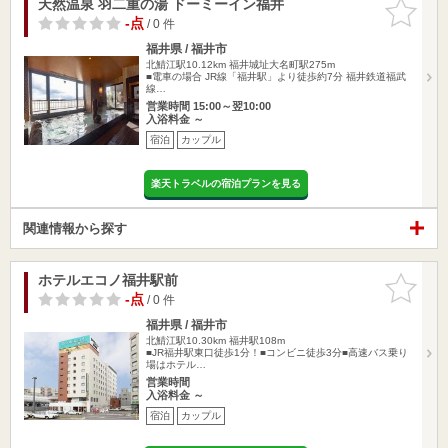
天然温泉 羽二重の湯 ドーミーイン福井
お気に入
りに追加
-点
/ 0 件
福井県 / 福井市
北鯖江駅10.12km
福井城址大名町駅275m
■電車の場合 JR線「福井駅」より徒歩約7分 福井鉄道福武
線…
営業時間 15:00～翌10:00
入浴料金 ～
宿泊
カップル
楽天トラベルの宿泊プランを見る
関連情報から探す
ホテルエコノ福井駅前
お気に入
りに追加
-点
/ 0 件
福井県 / 福井市
北鯖江駅10.30km
福井駅108m
■JR福井駅東口徒歩1分！■コンビニ徒歩3分■高速バス乗り
場はホテル…
営業時間
入浴料金 ～
宿泊
カップル