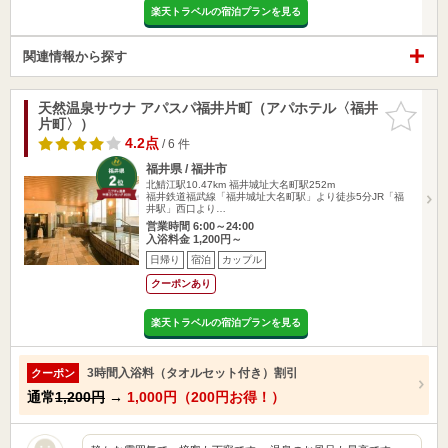
楽天トラベルの宿泊プランを見る
関連情報から探す
天然温泉サウナ アパスパ福井片町（アパホテル〈福井
お気に入
片町〉）
りに追加
4.2点
/ 6 件
福井県 / 福井市
北鯖江駅10.47km
福井城址大名町駅252m
福井鉄道福武線「福井城址大名町駅」より徒歩5分JR「福
井駅」西口より…
営業時間 6:00～24:00
入浴料金 1,200円～
日帰り
宿泊
カップル
クーポンあり
楽天トラベルの宿泊プランを見る
3時間入浴料（タオルセット付き）割引
クーポン
通常
1,200円
→
1,000円（200円お得！）