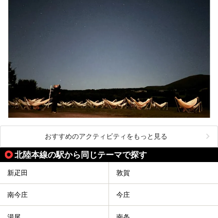
おすすめのアクティビティをもっと見る
北陸本線の駅から同じテーマで探す
新疋田
敦賀
南今庄
今庄
湯尾
南条