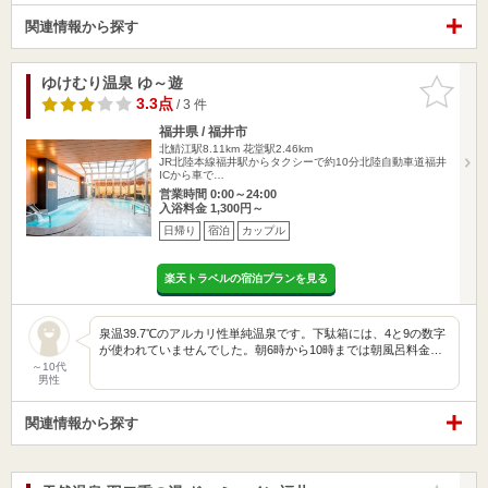
関連情報から探す
ゆけむり温泉 ゆ～遊
お気に入
りに追加
3.3点
/ 3 件
福井県 / 福井市
北鯖江駅8.11km
花堂駅2.46km
JR北陸本線福井駅からタクシーで約10分北陸自動車道福井
ICから車で…
営業時間 0:00～24:00
入浴料金 1,300円～
日帰り
宿泊
カップル
楽天トラベルの宿泊プランを見る
泉温39.7℃のアルカリ性単純温泉です。下駄箱には、4と9の数字
が使われていませんでした。朝6時から10時までは朝風呂料金…
～10代
男性
関連情報から探す