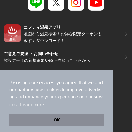
ニフティ温泉アプリ
地図から温泉検索！お得な限定クーポンも！
今すぐダウンロード！
ご意見ご要望 ・お問い合わせ
施設データの新規追加や修正依頼もこちらから
スマートフォン
/
PC
加盟店募集（資料請求）
広告出稿のご案内
By using our services, you agree that we and
our
partners
use cookies to improve advertisi
利用規約
ライフスタイルMEMBERS+規約
ng and enhance your experience on our servi
特定商取引法に基づく表記
ヘルプ
採用情報
ces.
Learn more
運営会社
個人情報保護ポリシー
©NIFTY Lifestyle Co., Ltd.
OK