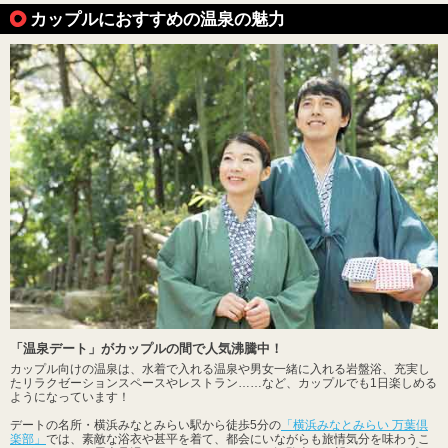
カップルにおすすめの温泉の魅力
「温泉デート」がカップルの間で人気沸騰中！
カップル向けの温泉は、水着で入れる温泉や男女一緒に入れる岩盤浴、充実し
たリラクゼーションスペースやレストラン……など、カップルでも1日楽しめる
ようになっています！
デートの名所・横浜みなとみらい駅から徒歩5分の
「横浜みなとみらい 万葉倶
楽部」
では、素敵な浴衣や甚平を着て、都会にいながらも旅情気分を味わうこ