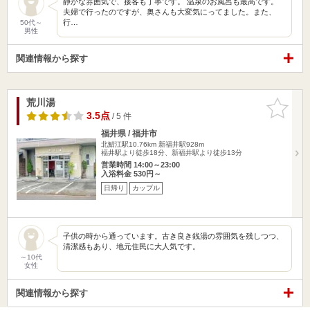
静かな雰囲気で、接客も丁寧です。 温泉のお風呂も最高です。
夫婦で行ったのですが、奥さんも大変気にってました。また、
行…
50代～
男性
関連情報から探す
荒川湯
お気に入
りに追加
3.5点
/ 5 件
福井県 / 福井市
北鯖江駅10.76km
新福井駅928m
福井駅より徒歩18分、新福井駅より徒歩13分
営業時間 14:00～23:00
入浴料金 530円～
日帰り
カップル
子供の時から通っています。古き良き銭湯の雰囲気を残しつつ、
清潔感もあり、地元住民に大人気です。
～10代
女性
関連情報から探す