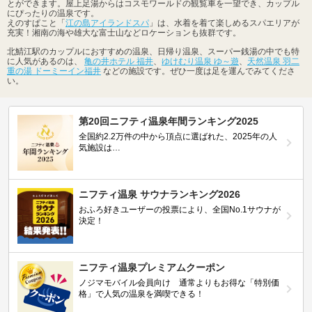
とができます。屋上足湯からはコスモワールドの観覧車を一望でき、カップル
にぴったりの温泉です。
えのすぱこと「
江の島アイランドスパ
」は、水着を着て楽しめるスパエリアが
充実！湘南の海や雄大な富士山などロケーションも抜群です。
北鯖江駅のカップルにおすすめの温泉、日帰り温泉、スーパー銭湯の中でも特
に人気があるのは、
亀の井ホテル 福井
、
ゆけむり温泉 ゆ～遊
、
天然温泉 羽二
重の湯 ドーミーイン福井
などの施設です。ぜひ一度は足を運んでみてくださ
い。
第20回ニフティ温泉年間ランキング2025
全国約2.2万件の中から頂点に選ばれた、2025年の人
気施設は…
ニフティ温泉 サウナランキング2026
おふろ好きユーザーの投票により、全国No.1サウナが
決定！
ニフティ温泉プレミアムクーポン
ノジマモバイル会員向け 通常よりもお得な「特別価
格」で人気の温泉を満喫できる！