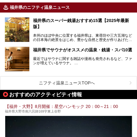
福井県のニフティ温泉ニュース
福井県のスーパー銭湯おすすめ15選【2025年最新
版】
本州のほぼ中央に位置する福井県は、東尋坊や三方五湖など
の日本海の絶景をはじめ、豊かな自然と歴史が作りあげた見
どころがたくさんあります。越前がにや若狭ぐじに代表され
る海産物、越前そば、ソースかつ丼などのグルメも人気で
福井県でサウナがオススメの温泉・銭湯・スパ10選
す。
2024年春の北陸新幹線の延伸により、関西地方のみならず
最近ではサウナに関する雑誌や漫画も発売されるなど、ファ
首都圏からもアクセスしやすくなりました。今回は、そんな
ンが増えているサウナ。
福井県でおすすめのスーパー銭湯をご紹介します。
しかしサウナは一口にサウナと言っても、ドライサウナ、ス
チームサウナ、塩サウナなどが存在し、施設によって様々な
こだわりを持つ施設も増えています。
ニフティ温泉ニュースTOPへ
今回はそんな今話題のサウナが楽しめる、福井県内にあるオ
ススメ温泉・銭湯・スパを10件まとめてご紹介します。
おすすめのアクティビティ情報
【福井・大野】8月開催：星空ハンモック 20：00～21：00
福井県大野市南六呂師169字東上谷野