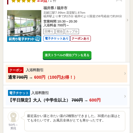
5.0点
/ 1 件
福井県 / 福井市
北鯖江駅7.99km
花堂駅1.87km
福井駅より車で約15分 福井ICより国道158号経由で約30分
営業時間 10:30～20:30
入浴料金 700円～
日帰り
宿泊
カップル
電子チケットあり
クーポンあり
楽天トラベルの宿泊プランを見る
入浴料割引
クーポン
通常
700円
→
600円（100円お得！）
入浴料割引
電子チケット
【平日限定】大人（中学生以上）
700円
→
600円
最近温かい湯と冷たい湯の2種類ができました。30度のお湯はと
ても冷たいです。お風呂全体がとても寒かったです。
50代～
男性