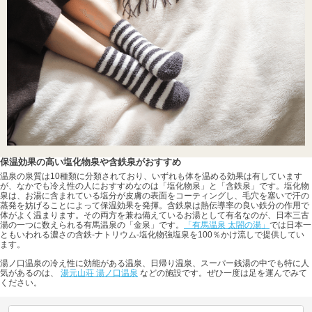
保温効果の高い塩化物泉や含鉄泉がおすすめ
温泉の泉質は10種類に分類されており、いずれも体を温める効果は有しています
が、なかでも冷え性の人におすすめなのは「塩化物泉」と「含鉄泉」です。塩化物
泉は、お湯に含まれている塩分が皮膚の表面をコーティングし、毛穴を塞いで汗の
蒸発を妨げることによって保温効果を発揮。含鉄泉は熱伝導率の良い鉄分の作用で
体がよく温まります。その両方を兼ね備えているお湯として有名なのが、日本三古
湯の一つに数えられる有馬温泉の「金泉」です。
「有馬温泉 太閤の湯」
では日本一
ともいわれる濃さの含鉄-ナトリウム-塩化物強塩泉を100％かけ流しで提供してい
ます。
湯ノ口温泉の冷え性に効能がある温泉、日帰り温泉、スーパー銭湯の中でも特に人
気があるのは、
湯元山荘 湯ノ口温泉
などの施設です。ぜひ一度は足を運んでみて
ください。