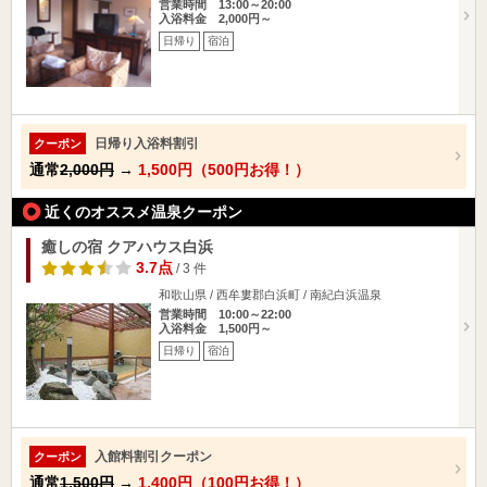
営業時間 13:00～20:00
入浴料金 2,000円～
日帰り
宿泊
日帰り入浴料割引
クーポン
通常
2,000円
→
1,500円（500円お得！）
近くのオススメ温泉クーポン
癒しの宿 クアハウス白浜
3.7点
/ 3 件
和歌山県 / 西牟婁郡白浜町 / 南紀白浜温泉
営業時間 10:00～22:00
入浴料金 1,500円～
日帰り
宿泊
入館料割引クーポン
クーポン
通常
1,500円
→
1,400円（100円お得！）