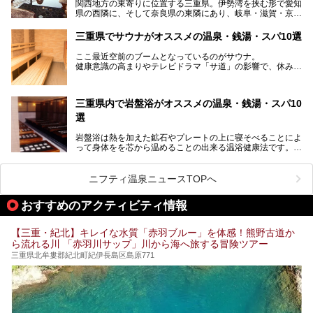
関西地方の東寄りに位置する三重県。伊勢湾を挟む形で愛知
───
県の西隣に、そして奈良県の東隣にあり、岐阜・滋賀・京
提供元：賢島宝生苑【PR】
都・和歌山の各県とも接しています。
この記事は賢島宝生苑のPR記事です。
伊勢神宮を擁する伊勢志摩や、世界遺産に登録された熊野古
三重県でサウナがオススメの温泉・銭湯・スパ10選
道をはじめ、鳥羽水族館、忍者の里・伊賀、鈴鹿サーキッ
ト、松坂牛に伊勢海老……と、観光＆グルメの宝庫です。
ここ最近空前のブームとなっているのがサウナ。
東からも西からも訪れやすい三重県には、ハイクオリティな
健康意識の高まりやテレビドラマ「サ道」の影響で、休みの
スーパー銭湯がたくさん！お風呂も食事もコスパもいい、お
日には「サ活」を楽しむ人が増えています！
すすめ施設の数々をご紹介します。
そこで今回は、観光地としても人気の三重県でおすすめした
三重県内で岩盤浴がオススメの温泉・銭湯・スパ10
いサウナのある温泉や銭湯、スパをご紹介。
気軽に立ち寄れてリラックス効果の高いサウナで、日頃の疲
選
れをリフレッシュしませんか？
岩盤浴は熱を加えた鉱石やプレートの上に寝そべることによ
って身体をを芯から温めることの出来る温浴健康法です。じ
んわりと身体の内部を温めて発汗を促すことでリラックス効
果だけではなく、代謝が高まり健康や美容にも良い影響が期
待できます。今回はそんな岩盤浴にこだわった、三重県内の
ニフティ温泉ニュースTOPへ
オススメ温泉・銭湯・スパ10ヶ所を紹介させていただきま
す。
おすすめのアクティビティ情報
【三重・紀北】キレイな水質「赤羽ブルー」を体感！熊野古道か
ら流れる川 「赤羽川サップ」川から海へ旅する冒険ツアー
三重県北牟婁郡紀北町紀伊長島区島原771