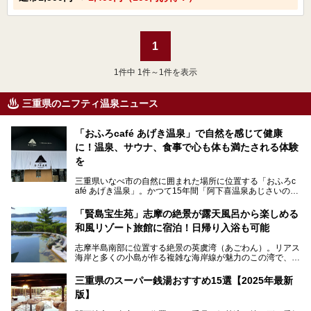
1
1
件中 1件～1件を表示
三重県のニフティ温泉ニュース
「おふろcafé あげき温泉」で自然を感じて健康
に！温泉、サウナ、食事で心も体も満たされる体験
を
三重県いなべ市の自然に囲まれた場所に位置する「おふろc
afé あげき温泉」。かつて15年間「阿下喜温泉あじさいの
里」として親しまれてきた施設が、温泉、サウナ、食事、宿
泊が楽しめる施設として2024年4月に新しく生まれ変わりま
「賢島宝生苑」志摩の絶景が露天風呂から楽しめる
した！
和風リゾート旅館に宿泊！日帰り入浴も可能
三重県在住で温泉・サウナ好きな私もずっと行きたいと思っ
志摩半島南部に位置する絶景の英虞湾（あごわん）。リアス
ていた施設……。今回は、地元の方から観光客まで楽しめる
海岸と多くの小島が作る複雑な海岸線が魅力のこの湾で、最
「おふろcafé あげき温泉」をじっくりご紹介していきま
大の島である賢島の景勝地に建ち、お部屋からも露天風呂か
す。
らも英虞湾が一望できる人気の旅館「賢島宝生苑（かしこじ
三重県のスーパー銭湯おすすめ15選【2025年最新
まほうじょうえん）」をご紹介します。日帰り入浴もできま
版】
すよ！