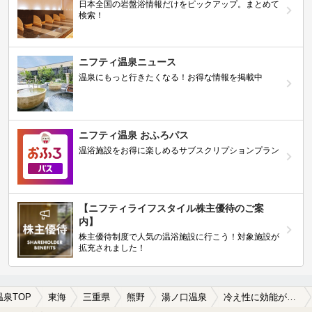
日本全国の岩盤浴情報だけをピックアップ。まとめて
検索！
ニフティ温泉ニュース
温泉にもっと行きたくなる！お得な情報を掲載中
ニフティ温泉 おふろパス
温浴施設をお得に楽しめるサブスクリプションプラン
【ニフティライフスタイル株主優待のご案
内】
株主優待制度で人気の温浴施設に行こう！対象施設が
拡充されました！
温泉TOP
東海
三重県
熊野
湯ノ口温泉
冷え性に効能がある湯ノ口温泉の温泉、日帰り温泉、スーパー銭湯おすすめ