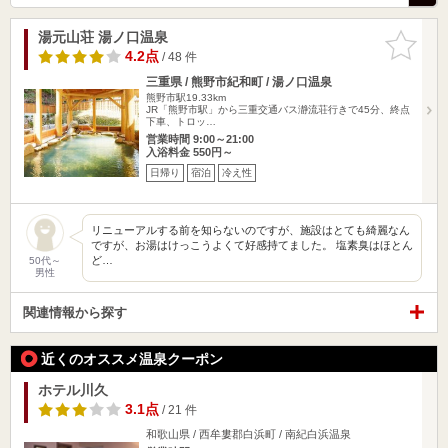
湯元山荘 湯ノ口温泉
お気に入
りに追加
4.2点
/ 48 件
三重県 / 熊野市紀和町 / 湯ノ口温泉
熊野市駅19.33km
JR「熊野市駅」から三重交通バス瀞流荘行きで45分、終点
下車、トロッ…
営業時間 9:00～21:00
入浴料金 550円～
日帰り
宿泊
冷え性
リニューアルする前を知らないのですが、施設はとても綺麗なん
ですが、お湯はけっこうよくて好感持てました。 塩素臭はほとん
ど…
50代～
男性
関連情報から探す
近くのオススメ温泉クーポン
ホテル川久
3.1点
/ 21 件
和歌山県 / 西牟婁郡白浜町 / 南紀白浜温泉