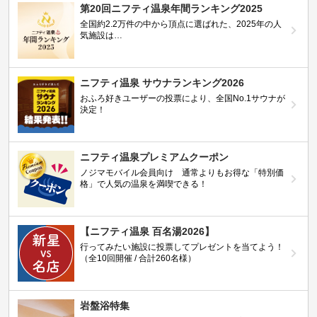
第20回ニフティ温泉年間ランキング2025
全国約2.2万件の中から頂点に選ばれた、2025年の人
気施設は…
ニフティ温泉 サウナランキング2026
おふろ好きユーザーの投票により、全国No.1サウナが
決定！
ニフティ温泉プレミアムクーポン
ノジマモバイル会員向け 通常よりもお得な「特別価
格」で人気の温泉を満喫できる！
【ニフティ温泉 百名湯2026】
行ってみたい施設に投票してプレゼントを当てよう！
（全10回開催 / 合計260名様）
岩盤浴特集