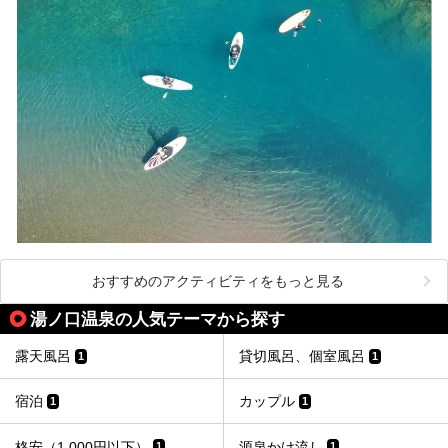
おすすめのアクティビティをもっと見る
湯ノ口温泉の人気テーマから探す
露天風呂
貸切風呂、個室風呂
1
1
宿泊
カップル
1
1
格安（1,000円以下）
源泉かけ流し
1
1