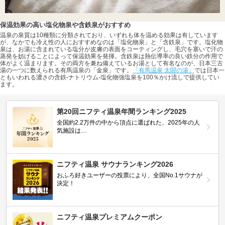
保温効果の高い塩化物泉や含鉄泉がおすすめ
温泉の泉質は10種類に分類されており、いずれも体を温める効果は有しています
が、なかでも冷え性の人におすすめなのは「塩化物泉」と「含鉄泉」です。塩化物
泉は、お湯に含まれている塩分が皮膚の表面をコーティングし、毛穴を塞いで汗の
蒸発を妨げることによって保温効果を発揮。含鉄泉は熱伝導率の良い鉄分の作用で
体がよく温まります。その両方を兼ね備えているお湯として有名なのが、日本三古
湯の一つに数えられる有馬温泉の「金泉」です。
「有馬温泉 太閤の湯」
では日本一
ともいわれる濃さの含鉄-ナトリウム-塩化物強塩泉を100％かけ流しで提供してい
ます。
第20回ニフティ温泉年間ランキング2025
全国約2.2万件の中から頂点に選ばれた、2025年の人
気施設は…
ニフティ温泉 サウナランキング2026
おふろ好きユーザーの投票により、全国No.1サウナが
決定！
ニフティ温泉プレミアムクーポン