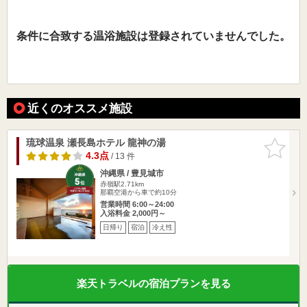
条件に合致する温浴施設は登録されていませんでした。
近くのオススメ施設
琉球温泉 瀬長島ホテル 龍神の湯
お気に入
りに追加
4.3点
/ 13 件
沖縄県 / 豊見城市
赤嶺駅2.71km
那覇空港から車で約10分
営業時間 6:00～24:00
入浴料金 2,000円～
日帰り
宿泊
冷え性
楽天トラベルの宿泊プランを見る