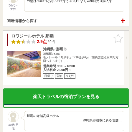
の湯は3500円と高いのですが公式HPよりweb前売り購入す…
50代～
女性
関連情報から探す
ロワジールホテル 那覇
お気に入
りに追加
2.9点
/ 9 件
沖縄県 / 那覇市
旭橋駅953m
モノレール「旭橋駅」下車徒歩6分（旭橋交差点を東町方
面へまっすぐ）、…
営業時間 9:00～18:00
入浴料金 2,000円～
日帰り
宿泊
冷え性
楽天トラベルの宿泊プランを見る
那覇の老舗高級ホテル
沖縄県那覇市にある老舗…
40代 男
性