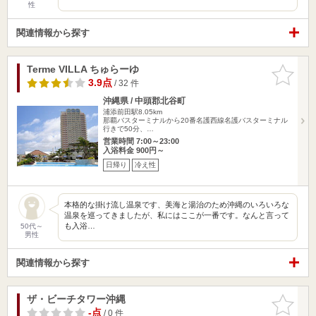
性
関連情報から探す
Terme VILLA ちゅらーゆ
お気に入
りに追加
3.9点
/ 32 件
沖縄県 / 中頭郡北谷町
浦添前田駅8.05km
那覇バスターミナルから20番名護西線名護バスターミナル
行きで50分、…
営業時間 7:00～23:00
入浴料金 900円～
日帰り
冷え性
本格的な掛け流し温泉です、美海と湯治のため沖縄のいろいろな
温泉を巡ってきましたが、私にはここが一番です。なんと言って
も入浴…
50代～
男性
関連情報から探す
ザ・ビーチタワー沖縄
お気に入
りに追加
-点
/ 0 件