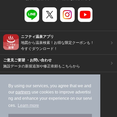
ニフティ温泉アプリ
地図から温泉検索！お得な限定クーポンも！
今すぐダウンロード！
ご意見ご要望 ・お問い合わせ
施設データの新規追加や修正依頼もこちらから
スマートフォン
/
PC
加盟店募集（資料請求）
広告出稿のご案内
By using our services, you agree that we and
our
partners
use cookies to improve advertisi
利用規約
ライフスタイルMEMBERS+規約
ng and enhance your experience on our servi
特定商取引法に基づく表記
ヘルプ
採用情報
ces.
Learn more
運営会社
個人情報保護ポリシー
©NIFTY Lifestyle Co., Ltd.