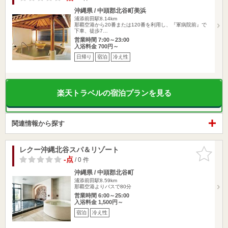
沖縄県 / 中頭郡北谷町美浜
浦添前田駅8.14km
那覇空港から20番または120番を利用し、『軍病院前』で
下車、徒歩7…
営業時間 7:00～23:00
入浴料金 700円～
日帰り
宿泊
冷え性
楽天トラベルの宿泊プランを見る
関連情報から探す
レクー沖縄北谷スパ＆リゾート
お気に入
りに追加
-点
/ 0 件
沖縄県 / 中頭郡北谷町
浦添前田駅8.59km
那覇空港よりバスで80分
営業時間 6:00～25:00
入浴料金 1,500円～
宿泊
冷え性