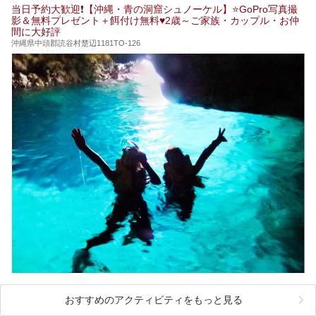
共同浴場を20施設厳選。入浴マナーを守りながら、ぜひ湯
当日予約大歓迎❗【沖縄・青の洞窟シュノーケル】⭐GoPro写真撮
めぐりの参考にされてみて下さい！
影＆無料プレゼント＋餌付け無料♥️2歳～ご家族・カップル・お仲
間に大好評
沖縄県中頭郡読谷村楚辺1181TO-126
おすすめのアクティビティをもっと見る