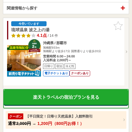
関連情報から探す
お気に入
今空いています
りに追加
琉球温泉 波之上の湯
4.1点
/ 14 件
沖縄県 / 那覇市
旭橋駅933m
旭橋駅より徒歩17分 国際通りより徒歩20分
営業時間 6:00～24:00
入浴料金 2,000円～
日帰り
宿泊
冷え性
電子チケットあり
クーポンあり
楽天トラベルの宿泊プランを見る
【平日限定！日帰り天然温泉】入館料割引
クーポン
通常
2,000円
→
1,200円（800円お得！）