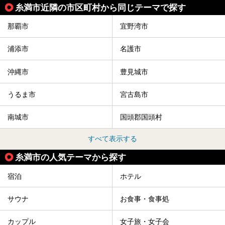
糸満市近隣の市区町村から同じテーマで探す
那覇市
宜野湾市
浦添市
名護市
沖縄市
豊見城市
うるま市
宮古島市
南城市
国頭郡国頭村
すべて表示する
糸満市の人気テーマから探す
宿泊
ホテル
サウナ
お食事・食事処
カップル
女子旅・女子会