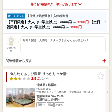
他にも1種類のクーポンがあります
【日帰り天然温泉】入館料割引
電子チケット
【平日限定】大人（中学生以上）
2000円
→
1200円
【土日
祝限定】大人（中学生以上）
2000円
→
1500円
最高！完璧！大満足！スタッフさんもめちゃ優しい！！
30代 男
性
関連情報から探す
ゆんたくあしび温泉 りっかりっか湯
お気に入
りに追加
2.9点
/ 14 件
沖縄県 / 那覇市
牧志駅415m
沖縄都市モノレール牧志駅、美栄橋駅より徒歩5分
営業時間 6:00～23:00
入浴料金 1,100円～
日帰り
宿泊
冷え性