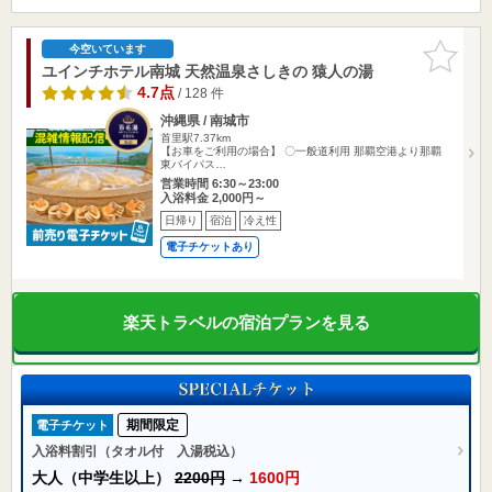
お気に入
今空いています
りに追加
ユインチホテル南城 天然温泉さしきの 猿人の湯
4.7点
/ 128 件
沖縄県 / 南城市
首里駅7.37km
【お車をご利用の場合】 〇一般道利用 那覇空港より那覇
東バイパス…
営業時間 6:30～23:00
入浴料金 2,000円～
日帰り
宿泊
冷え性
電子チケットあり
楽天トラベルの宿泊プランを見る
期間限定
電子チケット
入浴料割引（タオル付 入湯税込）
大人（中学生以上）
2200円
→
1600円