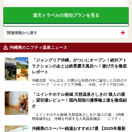
楽天トラベルの宿泊プランを見る
関連情報から探す
沖縄県のニフティ温泉ニュース
「ジャングリア沖縄」がついにオープン！絶叫アト
ラクションのあとは絶景露天風呂へ！遊び方を徹底
レポート
沖縄北部「やんばる」の豊かな自然の中に誕生した注目のテ
ーマパーク「ジャングリア沖縄」。今回、メディア向け内覧
会に参加する機会をいただきました！この記事では、ジャン
グリアの全貌をお届けすべく、見どころや料金、アクセス方
「ユインチホテル南城 天然温泉さしきの 猿人の湯
法まで徹底解説していきます。
」貸切湯レビュー！国内屈指の濃厚極上湯を徹底紹
介
「ユインチホテル南城 天然温泉さしきの 猿人の湯 」(沖縄
県南城市)は、沖縄を代表する人気温泉施設。「ニフティ温
泉 年間ランキング 2024」の九州・沖縄エリア総合にて第1
位を獲得し、平日・土日にかかわらず多くの常連客や温泉フ
沖縄県のスーパー銭湯おすすめ17選 【2025年最新
ァンが訪れます。