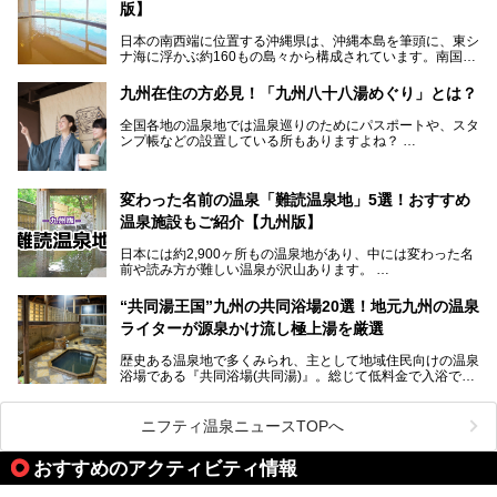
版】
とりわけ貸切湯はお湯の良さに定評があり、コアな温泉ファ
日本の南西端に位置する沖縄県は、沖縄本島を筆頭に、東シ
ンに注目される存在。今回は貸切湯にスポットを当て、その
ナ海に浮かぶ約160もの島々から構成されています。南国な
魅力を徹底解説します。
らではの温暖な気候、カラフルな魚が泳ぐ美しい海、手付か
ずの豊かな自然、独自の歴史や文化など、多くの人を惹きつ
九州在住の方必見！「九州八十八湯めぐり」とは？
けてやまない魅力あふれる観光県です。
全国各地の温泉地では温泉巡りのためにパスポートや、スタ
そんな沖縄県のスーパー銭湯には、ホテル併設などリゾート
ンプ帳などの設置している所もありますよね？
と同時に楽しめる施設が多くあります。日帰りでも旅行気分
その中でも九州には、九州各県の有名な温泉地を巡るための
を味わえる、沖縄のスーパー銭湯をご紹介します。
「九州八十八湯めぐり」があるんです。
九州を回って歩くのはなかなか大変ですが、九州で温泉好き
変わった名前の温泉「難読温泉地」5選！おすすめ
な方ならぜひ参加してみたいスタンプラリーでしょう。
温泉施設もご紹介【九州版】
日本には約2,900ヶ所もの温泉地があり、中には変わった名
前や読み方が難しい温泉が沢山あります。
そこで日本各地にある「難読温泉地」を、地域ごとにクイズ
“共同湯王国”九州の共同浴場20選！地元九州の温泉
形式でご紹介。第５回目(最終回)である今回は、九州地方の
ライターが源泉かけ流し極上湯を厳選
難読温泉地をピックアップしました。
また、各温泉地のおすすめ温泉施設も併せてご紹介します。
歴史ある温泉地で多くみられ、主として地域住民向けの温泉
浴場である『共同浴場(共同湯)』。総じて低料金で入浴で
いくつ読めるか、ぜひチャレンジしてみて下さいね！
き、観光的側面よりも生活のためのお風呂の要素が強い点が
特徴です。
共同浴場は全国各地の温泉地にありますが、特に九州地方は
ニフティ温泉ニュースTOPへ
共同湯文化が古くから発展し、質・量ともに大変充実。九州
は“共同湯王国”といっても決して過言では無いでしょう。
おすすめのアクティビティ情報
今回は地元在住の九州の温泉ライターである筆者が過去入浴
した中から、源泉かけ流しと泉質の良さにこだわって九州の