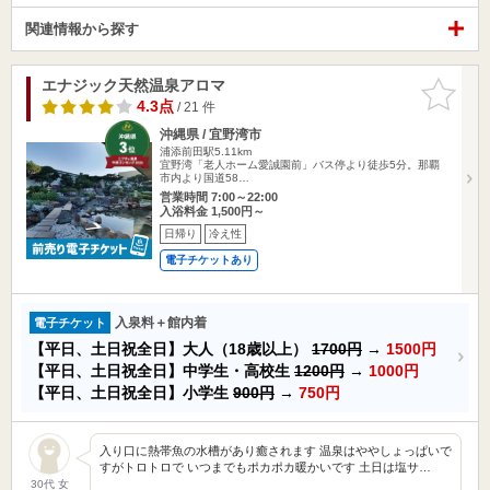
関連情報から探す
エナジック天然温泉アロマ
お気に入
りに追加
4.3点
/ 21 件
沖縄県 / 宜野湾市
浦添前田駅5.11km
宜野湾「老人ホーム愛誠園前」バス停より徒歩5分。那覇
市内より国道58…
営業時間 7:00～22:00
入浴料金 1,500円～
日帰り
冷え性
電子チケットあり
入泉料＋館内着
電子チケット
【平日、土日祝全日】大人（18歳以上）
1700円
→
1500円
【平日、土日祝全日】中学生・高校生
1200円
→
1000円
【平日、土日祝全日】小学生
900円
→
750円
入り口に熱帯魚の水槽があり癒されます 温泉はややしょっぱいで
すがトロトロで いつまでもポカポカ暖かいです 土日は塩サ…
30代 女