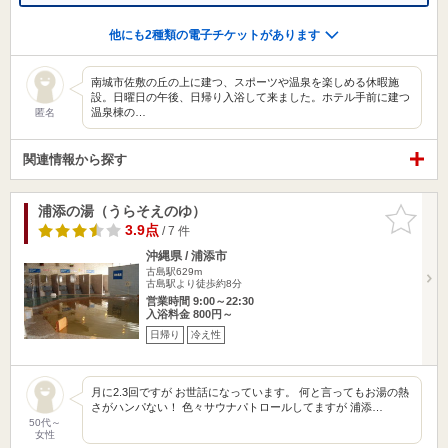
他にも2種類の電子チケットがあります
南城市佐敷の丘の上に建つ、スポーツや温泉を楽しめる休暇施
設。日曜日の午後、日帰り入浴して来ました。ホテル手前に建つ
温泉棟の…
匿名
関連情報から探す
浦添の湯（うらそえのゆ）
お気に入
りに追加
3.9点
/ 7 件
沖縄県 / 浦添市
古島駅629m
古島駅より徒歩約8分
営業時間 9:00～22:30
入浴料金 800円～
日帰り
冷え性
月に2.3回ですが お世話になっています。 何と言ってもお湯の熱
さがハンパない！ 色々サウナパトロールしてますが 浦添…
50代～
女性