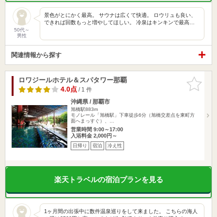
景色がとにかく最高。 サウナは広くて快適。 ロウリュも良い、
できれば回数もっと増やしてほしい。 冷泉はキンキンで最高…
50代～
男性
関連情報から探す
ロワジールホテル＆スパタワー那覇
お気に入
りに追加
4.0点
/ 1 件
沖縄県 / 那覇市
旭橋駅883m
モノレール「旭橋駅」下車徒歩6分（旭橋交差点を東町方
面へまっすぐ）、…
営業時間 9:00～17:00
入浴料金 2,000円～
日帰り
宿泊
冷え性
楽天トラベルの宿泊プランを見る
1ヶ月間の出張中に数件温泉巡りをして来ました。 こちらの海人