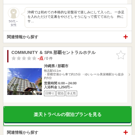
沖縄では初めての本格的な岩盤浴で楽しみにして入った。 一歩足
を入れただけで足裏をやけどしそうになって慌てて出たら 外に
サ…
50代～
女性
関連情報から探す
COMMUNITY ＆ SPA 那覇セントラルホテル
お気に入
りに追加
-点
/ 0 件
沖縄県 / 那覇市
牧志駅411m
・那覇空港から車で約15分 ・ゆいレール美栄橋駅から徒歩
約5分
営業時間 6:00～24:00
入浴料金 1,250円～
日帰り
宿泊
冷え性
楽天トラベルの宿泊プランを見る
関連情報から探す