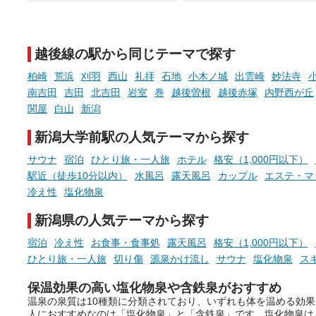
そんな「一人でぼんやり過ごす
また硫黄や鉄分などの特殊
時間」、ふだん後回しにしてい
が混ざり合うことで、複雑
た「これからのこと」や「ちょ
多様な個性を持つことも多
越後線の駅から同じテーマで探す
っとした悩み」が、頭に浮かん
す。
でくることはありませんか？
柏崎
荒浜
刈羽
西山
礼拝
石地
小木ノ城
出雲崎
妙法寺
今回は筆者自ら入浴した中
南吉田
吉田
北吉田
岩室
巻
越後曽根
越後赤塚
内野西が丘
ら、日本各地にある炭酸水
関屋
白山
新潟
泉を12施設セレクト。すべ
お風呂でリラックスしているか
日帰り入浴可能で、源泉か
新潟大学前駅の人気テーマから探す
らこそ向き合える、大切な自分
しと泉質の良さにこだわり
の本音。
つ、万人におすすめしたい
サウナ
宿泊
ひとり旅・一人旅
ホテル
格安（1,000円以下）
を厳選しました。
駅近（徒歩10分以内）
水風呂
露天風呂
カップル
エステ・マ
そんな心のつぶやきを、湯あが
りの温まった心のまま相談でき
冷え性
塩化物泉
たら素敵ですよね。
新潟県の人気テーマから探す
宿泊
冷え性
お食事・食事処
露天風呂
格安（1,000円以下）
ニフティ温泉の「占いベンチ」
ひとり旅・一人旅
切り傷
源泉かけ流し
サウナ
塩化物泉
ス
は、そんなあなたの心のつぶや
きをプロの占い師に相談するこ
保温効果の高い塩化物泉や含鉄泉がおすすめ
とができるサービスです。
温泉の泉質は10種類に分類されており、いずれも体を温める効
人におすすめなのは「塩化物泉」と「含鉄泉」です。塩化物泉は