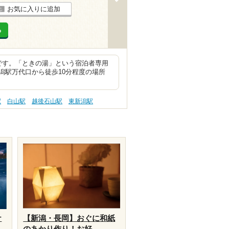
お気に入りに追加
る
です。「ときの湯」という宿泊者専用
潟駅万代口から徒歩10分程度の場所
駅
白山駅
越後石山駅
東新潟駅
ケ
【新潟・長岡】おぐに和紙
のあかり作り！お好...