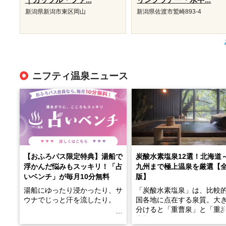
新潟県新潟市東区岡山
新潟県佐渡市鷲崎893-4
ニフティ温泉ニュース
【おふろパス限定特典】湯船で
炭酸水素塩泉12選！北海道
浮かんだ悩みもスッキリ！「占
九州まで極上温泉を厳選【
いベンチ」が毎月10分無料
版】
湯船にゆったり浸かったり、サ
「炭酸水素塩泉」は、比較
ウナでじっと汗を流したり。
国各地に点在する泉質。大
分けると「重曹泉」と「重
土類泉」に分かれます。