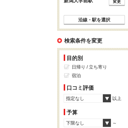
新潟大学前駅
変更
沿線・駅を選択
検索条件を変更
目的別
日帰り / 立ち寄り
宿泊
口コミ評価
指定なし
以上
予算
下限なし
～