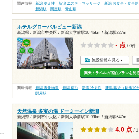
関連情報
新潟 冷え性
新潟 エステ・マッサージ
新潟 お食事・食事処
新潟駅
関屋駅
青山駅
ホテルグローバルビュー新潟
新潟県 / 新潟市中央区 /
新潟大学前駅10.45km
/
新潟駅227m
- 点
/ 0件
施設情報を見る
楽天トラベルの宿泊プランを見
関連情報
新潟 塩化物泉
新潟 宿泊
新潟 冷え性
新潟 駅近（徒歩10
関屋駅
天然温泉 多宝の湯 ドーミーイン新潟
新潟県 / 新潟市中央区 /
新潟大学前駅10.99km
/
新潟駅547m
4.0 点
/ 