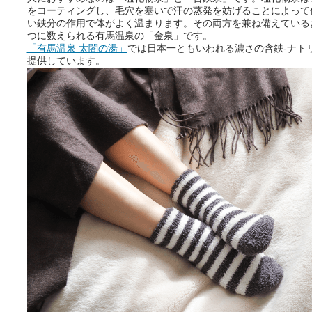
をコーティングし、毛穴を塞いで汗の蒸発を妨げることによって
い鉄分の作用で体がよく温まります。その両方を兼ね備えている
つに数えられる有馬温泉の「金泉」です。
おふろパス会員様なら、この特
「有馬温泉 太閤の湯」
では日本一ともいわれる濃さの含鉄-ナトリ
別なひとときを「毎月10分無
提供しています。
料」でご利用いただけます。
お湯で体がほぐれたら、次は占
い師さんとお話しして、心もほ
ぐしてみませんか？