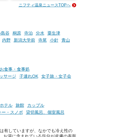
ニフティ温泉ニュースTOPへ
成分
2026年8月1日（土）～8月31
かつ
日（月）までの開催期間中は、
いで
サウナ飯やサウナドリンク、岩
盤浴の利用などで「万葉サウナ
札」を集めることで、オリジナ
小島谷
桐原
寺泊
分水
粟生津
か
ルグッズや無料券などの特典と
内野
新潟大学前
寺尾
小針
青山
素塩
交換可能。
て
け流
さらに、各館ではアロマロウリ
つ
ュやアウフグースなど、サウナ
施設
好きにはたまらない多彩なイベ
お食事・食事処
ントも予定されています。ぜひ
ッサージ
子連れOK
女子旅・女子会
チェックしてください！
───
提供元：万葉倶楽部株式会社
【PR】
ホテル
旅館
カップル
この記事は万葉倶楽部株式会社
のPR記事です。
キー・スノボ
貸切風呂、個室風呂
果は有していますが、なかでも冷え性の
、お湯に含まれている塩分が皮膚の表面