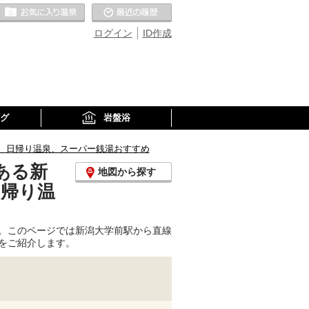
お気に入りの温泉
最近の履歴
ログイン
ID作成
グ
岩盤浴
、日帰り温泉、スーパー銭湯おすすめ
ある新
地図から探す
日帰り温
。このページでは新潟大学前駅から直線
をご紹介します。