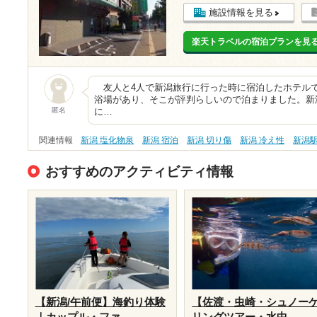
施設情報を見る
楽天トラベルの宿泊プランを見
友人と4人で新潟旅行に行った時に宿泊したホテル
浴場があり、そこが評判らしいので泊まりました。新
匿名
に…
関連情報
新潟 塩化物泉
新潟 宿泊
新潟 切り傷
新潟 冷え性
新潟
おすすめのアクティビティ情報
【新潟/午前便】海釣り体験
【佐渡・虫崎・シュノー
｜カップル・ファ...
リングツアー・水中...