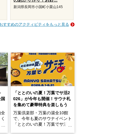
新潟県長岡市小国町小栗山145
おすすめのアクティビティをもっと見る
～
「ととのいの夏！万葉でサ活2
全国
026」が今年も開催！サウナ札
を集めて豪華特典を楽しもう
的全
万葉倶楽部・万葉の湯全10館
きく
で、今年も夏のサウナイベント
炭酸
「ととのいの夏！万葉でサ活2
026」が開催されます！