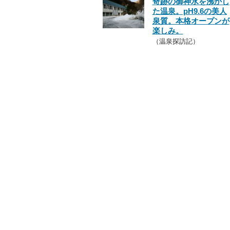
奇跡の御神水を沸かし
た温泉。pH9.6の美人
泉質。本格オープンが
楽しみ。
（温泉探訪記）