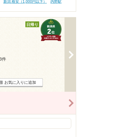
新潟 格安（1,000円以下）
内野駅
日帰り
>
33件
お気に入りに追加
>