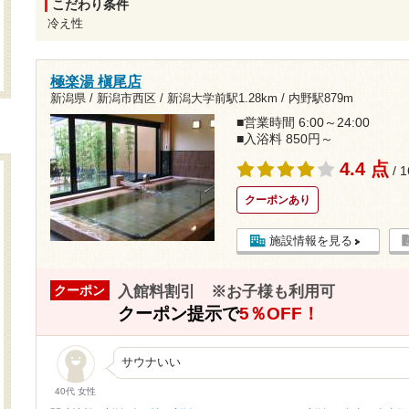
こだわり条件
冷え性
極楽湯 槇尾店
新潟県 / 新潟市西区 /
新潟大学前駅1.28km
/
内野駅879m
■営業時間 6:00～24:00
■入浴料 850円～
4.4 点
/ 
クーポンあり
施設情報を見る
入館料割引 ※お子様も利用可
クーポン
クーポン提示で
5％OFF！
サウナいい
40代 女性