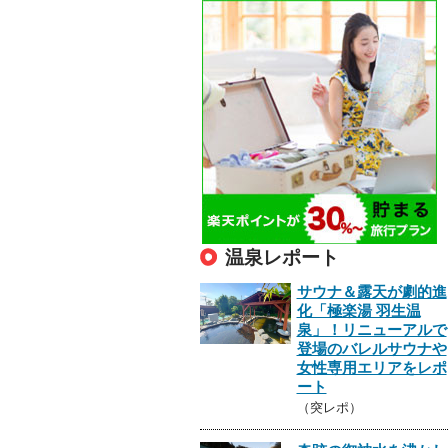
温泉レポート
サウナ＆露天が劇的進
化「極楽湯 羽生温
泉」！リニューアルで
登場のバレルサウナや
女性専用エリアをレポ
ート
（突レポ）