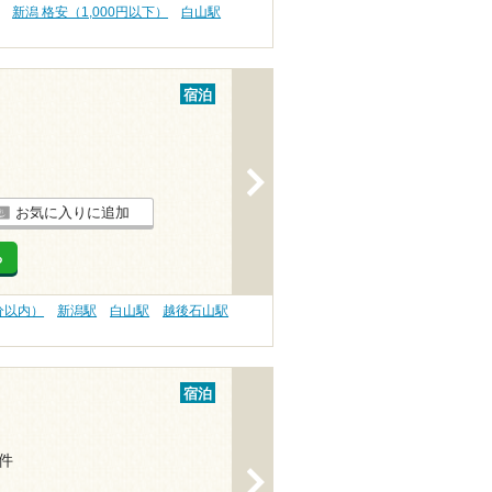
新潟 格安（1,000円以下）
白山駅
宿泊
>
お気に入りに追加
る
分以内）
新潟駅
白山駅
越後石山駅
宿泊
1件
>