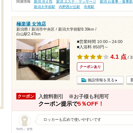
関連情報
新潟 冷え性
新潟 エステ・マッサージ
新潟 お食事・食事処
新潟大学前駅
内野西が丘駅
寺尾駅
極楽湯 女池店
新潟県 / 新潟市中央区 /
新潟大学前駅8.39km
/
白山駅2.47km
■営業時間 10:00～24:00
■入浴料 850円～
4.1 点
/ 
クーポンあり
施設情報を見る
入館料割引 ※お子様も利用可
クーポン
クーポン提示で
5％OFF！
ロッカーも広めで使いやすいです
50代～ 女性