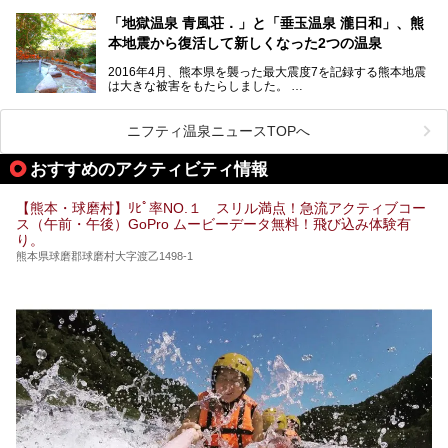
水が多くあることから「火の国」「水の国」とも呼ばれま
す。
「地獄温泉 青風荘．」と「垂玉温泉 瀧日和」、熊
そんな熊本県は、県内の至るところから温泉が湧いている温
本地震から復活して新しくなった2つの温泉
泉県でもあります。山鹿温泉、玉名温泉、黒川温泉、人吉温
泉など有名な温泉地だけでなく、市街地にも天然温泉が湧き
2016年4月、熊本県を襲った最大震度7を記録する熊本地震
出すスーパー銭湯が豊富です。なかでも注目のスーパー銭湯
は大きな被害をもたらしました。
をピックアップしました。
阿蘇山麓の南阿蘇村の「地獄温泉 清風荘」、そして「清風
荘」から400mほど離れた「垂玉（たるたま）温泉 山口旅
ニフティ温泉ニュースTOPへ
館」の2軒は、この地震による土砂崩れなどのために、一時
期は孤立状態に。もしかしたらこの時のニュースで、「地獄
おすすめのアクティビティ情報
温泉」と「垂玉温泉」の名前を知った人もいるかもしれませ
ん。
【熊本・球磨村】ﾘﾋﾟ率NO.１ スリル満点！急流アクティブコー
この2軒は今どうなっているのでしょうか。実は現在は「地
ス（午前・午後）GoPro ムービーデータ無料！飛び込み体験有
獄温泉 青風荘．」「垂玉温泉 瀧日和」として営業を再開し
り。
ています。2021年に現地を訪問してきましたのでレポート
します。
熊本県球磨郡球磨村大字渡乙1498-1