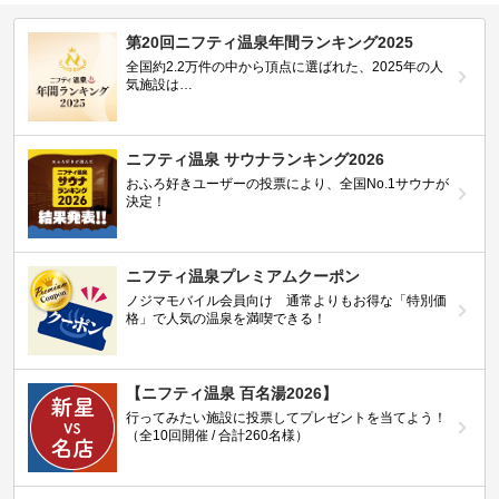
第20回ニフティ温泉年間ランキング2025
全国約2.2万件の中から頂点に選ばれた、2025年の人
気施設は…
ニフティ温泉 サウナランキング2026
おふろ好きユーザーの投票により、全国No.1サウナが
決定！
ニフティ温泉プレミアムクーポン
ノジマモバイル会員向け 通常よりもお得な「特別価
格」で人気の温泉を満喫できる！
【ニフティ温泉 百名湯2026】
行ってみたい施設に投票してプレゼントを当てよう！
（全10回開催 / 合計260名様）