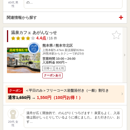
の…
40代 男
性
関連情報から探す
温泉カフェ あがんなっせ
お気に入
りに追加
4.4点
/ 16 件
熊本県 / 熊本市北区
上熊本駅5.47km
新須屋駅828m
JR熊本駅からタクシーで約25分
営業時間 10:00～24:00
入浴料金 800円～
日帰り
冷え性
クーポンあり
＜平日のみ＞フリーコース岩盤浴付き（一般）割引き
クーポン
通常
1,650円
→
1,550円（100円お得！）
湯舟が広く開放的で、のんびりくつろげます！ 泉質もよく、入浴
後は肌がしっとりしているように感じました。 また行きたい、お
す…
20代 女
性