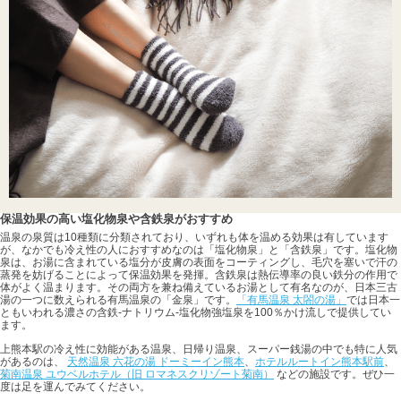
保温効果の高い塩化物泉や含鉄泉がおすすめ
温泉の泉質は10種類に分類されており、いずれも体を温める効果は有しています
が、なかでも冷え性の人におすすめなのは「塩化物泉」と「含鉄泉」です。塩化物
泉は、お湯に含まれている塩分が皮膚の表面をコーティングし、毛穴を塞いで汗の
蒸発を妨げることによって保温効果を発揮。含鉄泉は熱伝導率の良い鉄分の作用で
体がよく温まります。その両方を兼ね備えているお湯として有名なのが、日本三古
湯の一つに数えられる有馬温泉の「金泉」です。
「有馬温泉 太閤の湯」
では日本一
ともいわれる濃さの含鉄-ナトリウム-塩化物強塩泉を100％かけ流しで提供してい
ます。
上熊本駅の冷え性に効能がある温泉、日帰り温泉、スーパー銭湯の中でも特に人気
があるのは、
天然温泉 六花の湯 ドーミーイン熊本
、
ホテルルートイン熊本駅前
、
菊南温泉 ユウベルホテル（旧 ロマネスクリゾート菊南）
などの施設です。ぜひ一
度は足を運んでみてください。