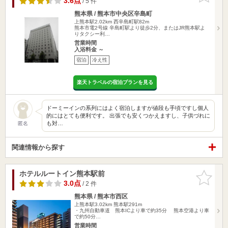
3.6点
/ 5 件
熊本県 / 熊本市中央区辛島町
上熊本駅2.02km
西辛島町駅82m
熊本市電2号線 辛島町駅より徒歩2分、またはJR熊本駅よ
りタクシー利…
営業時間
入浴料金 ～
宿泊
冷え性
楽天トラベルの宿泊プランを見る
ドーミーインの系列にはよく宿泊しますが値段も手頃ですし個人
的にはとても便利です。 出張でも安くつかえますし、子供づれに
も対…
匿名
関連情報から探す
ホテルルートイン熊本駅前
お気に入
りに追加
3.0点
/ 2 件
熊本県 / 熊本市西区
上熊本駅3.02km
熊本駅291m
・九州自動車道 熊本ICより車で約35分 熊本空港より車
で約50分…
営業時間