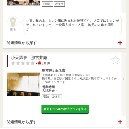
日帰り
冷え性
小高い丘の上、ミカン畑に囲まれた施設です。 入口ではミカンが
売られていました。 一袋購入後さて入浴。 地元の人達で昼間
か…
匿名
関連情報から探す
小天温泉 那古井館
お気に入
りに追加
-点
/ 0 件
熊本県 / 玉名市
上熊本駅11.21km
肥後伊倉駅6.78km
熊本駅／玉名駅／国道５０１号線沿／熊本市内より３５分
／菊水インターよ…
営業時間
入浴料金 ～
宿泊
冷え性
楽天トラベルの宿泊プランを見る
関連情報から探す