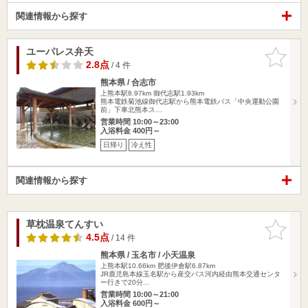
関連情報から探す
ユーパレス弁天
お気に入
りに追加
2.8点
/ 4 件
熊本県 / 合志市
上熊本駅8.97km
御代志駅1.93km
熊本電鉄菊池線御代志駅から熊本電鉄バス「中央運動公園
前」下車北熊本ス…
営業時間 10:00～23:00
入浴料金 400円～
日帰り
冷え性
関連情報から探す
草枕温泉てんすい
お気に入
りに追加
4.5点
/ 14 件
熊本県 / 玉名市 / 小天温泉
上熊本駅10.66km
肥後伊倉駅6.87km
JR鹿児島本線玉名駅から産交バス河内経由熊本交通センタ
ー行きで20分…
営業時間 10:00～21:00
入浴料金 600円～