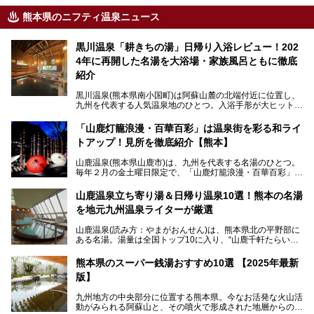
熊本県のニフティ温泉ニュース
黒川温泉「耕きちの湯」日帰り入浴レビュー！202
4年に再開した名湯を大浴場・家族風呂ともに徹底
紹介
黒川温泉(熊本県南小国町)は阿蘇山麓の北端付近に位置し、
九州を代表する人気温泉地のひとつ。入浴手形が大ヒット
し、各宿の趣の異なる露天風呂をめぐることで知られていま
す。
「山鹿灯籠浪漫・百華百彩」は温泉街を彩る和ライ
トアップ！見所を徹底紹介【熊本】
中でも「耕きち(こうきち)の湯」は露天風呂を持たないもの
の、風情ある内湯を楽しめる日帰り温泉施設。自然災害によ
山鹿温泉(熊本県山鹿市)は、九州を代表する名湯のひとつ。
り一度廃業しましたが、2024年10月に営業再開。数多くの
毎年２月の金土曜日限定で、「山鹿灯籠浪漫・百華百彩」
温泉ファンに注目される名湯です。
（やまがとうろうろまん・ひゃっかひゃくさい）が開催され
ます。和傘や竹、ろうそくなどを用いて、和情緒たっぷりの
山鹿温泉立ち寄り湯＆日帰り温泉10選！熊本の名湯
ライトアップが無料で楽しめます。
を地元九州温泉ライターが厳選
今回は再開した耕きちの湯を訪問し、全浴室(男女別大浴
2025年は、2月7～8日・14～15日・21～22日・28～3月1
場・家族風呂)を徹底紹介します！
山鹿温泉(読み方：やまがおんせん)は、熊本県北の平野部に
日、の合計8日間開催。今回は地元九州在住の筆者が、その
ある名湯。湯量は全国トップ10に入り、“山鹿千軒たらいな
見所を徹底紹介。併せて、その他イベントや立ち寄り湯も併
し”と唄われる程。また、“乙女の柔肌”とも称される柔らかな
せてご紹介します。
泉質であり、お湯の良さにも定評があります。
熊本県のスーパー銭湯おすすめ10選 【2025年最新
版】
今回は地元九州の温泉ライターの私が実際に入浴した中か
ら、山鹿温泉の旅館やホテルの立ち寄り湯・日帰り入浴施
九州地方の中央部分に位置する熊本県。今なお活発な火山活
設・家族風呂の3パターンに分類し、合計10施設を厳選して
動がみられる阿蘇山と、その噴火で形成された地層からの湧
ご紹介。ぜひ、湯めぐりの参考にして下さいね！