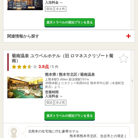
入浴料金 ～
宿泊
冷え性
楽天トラベルの宿泊プランを見る
関連情報から探す
菊南温泉 ユウベルホテル（旧 ロマネスクリゾート菊
お気に入
南）
りに追加
3.8点
/ 5 件
熊本県 / 熊本市北区 / 菊南温泉
上熊本駅5.46km
新須屋駅767m
JR熊本駅よりタクシー利用30分 熊本市中心部（水道町交
差点）より…
営業時間
入浴料金 ～
宿泊
冷え性
楽天トラベルの宿泊プランを見る
北熊本の住宅地に佇む豪華ホテル
熊本県熊本市北区、合志市との境近く