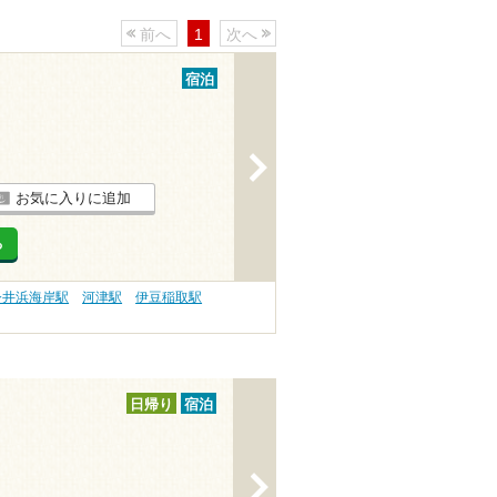
前へ
1
次へ
宿泊
>
お気に入りに追加
る
今井浜海岸駅
河津駅
伊豆稲取駅
日帰り
宿泊
>