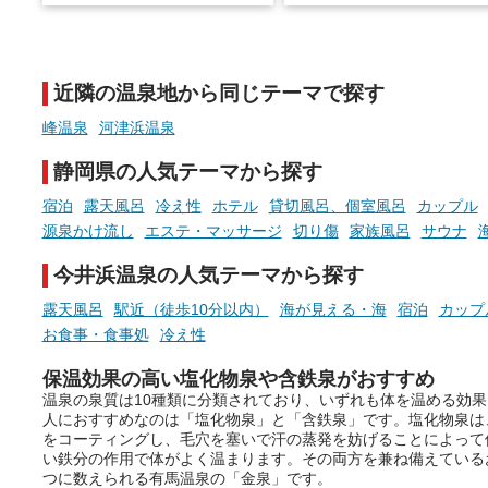
でこころもスッキリ──そん
天然温泉や露天風呂、注目のサ
新体験が楽しめる「占いベ
ウナなど、こだわりの魅力がつ
チ」を展開中♨
まったスポットが続々登場して
近隣の温泉地から同じテーマで探す
います。
手相やタロットなど気軽に
現地取材記事もあわせて紹介し
める占いで、“ととのう”お
峰温泉
河津浜温泉
ていますので、気になる施設は
時間を、もっと特別に。
ぜひチェックして次のおでかけ
静岡県の人気テーマから探す
先の参考にしてみてください
ね。
宿泊
露天風呂
冷え性
ホテル
貸切風呂、個室風呂
カップル
源泉かけ流し
エステ・マッサージ
切り傷
家族風呂
サウナ
今井浜温泉の人気テーマから探す
露天風呂
駅近（徒歩10分以内）
海が見える・海
宿泊
カップ
お食事・食事処
冷え性
保温効果の高い塩化物泉や含鉄泉がおすすめ
温泉の泉質は10種類に分類されており、いずれも体を温める効
人におすすめなのは「塩化物泉」と「含鉄泉」です。塩化物泉は
をコーティングし、毛穴を塞いで汗の蒸発を妨げることによって
い鉄分の作用で体がよく温まります。その両方を兼ね備えている
つに数えられる有馬温泉の「金泉」です。