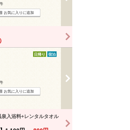
4件
お気に入りに追加
>
！）
日帰り
宿泊
>
3件
お気に入りに追加
温泉入浴料+レンタルタオル
>