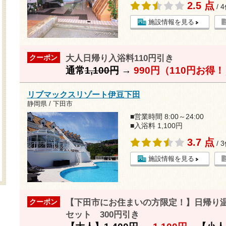
2.5 点
/ 
施設情報を見る
大人日帰り入浴料110円引き
クーポン
通常
1,100円
→
990円（110円お得
リブマックスリゾート伊豆下田
静岡県 / 下田市
■営業時間 8:00～24:00
■入浴料 1,100円
3.7 点
/ 
施設情報を見る
【下田市にお住まいの方限定！】日帰り
クーポン
セット 300円引き