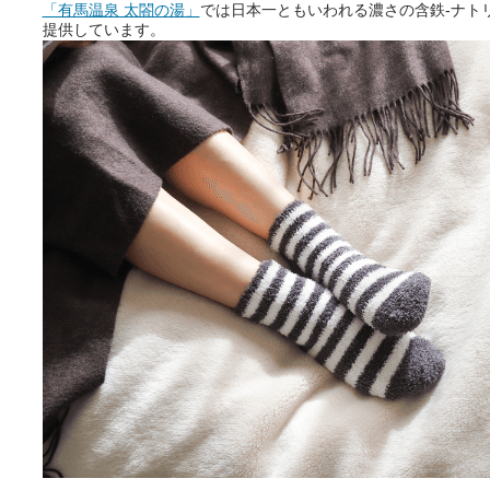
「有馬温泉 太閤の湯」
では日本一ともいわれる濃さの含鉄-ナトリ
提供しています。