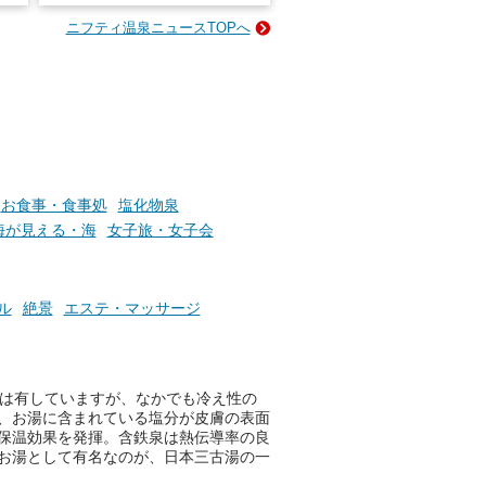
な
様（合計260名様）に選べるe-
ニフティ温泉ニュースTOPへ
ン
GIFT500円分をプレゼントい
たします。
楽し
ふろ
お食事・食事処
塩化物泉
海が見える・海
女子旅・女子会
ル
絶景
エステ・マッサージ
果は有していますが、なかでも冷え性の
、お湯に含まれている塩分が皮膚の表面
保温効果を発揮。含鉄泉は熱伝導率の良
お湯として有名なのが、日本三古湯の一