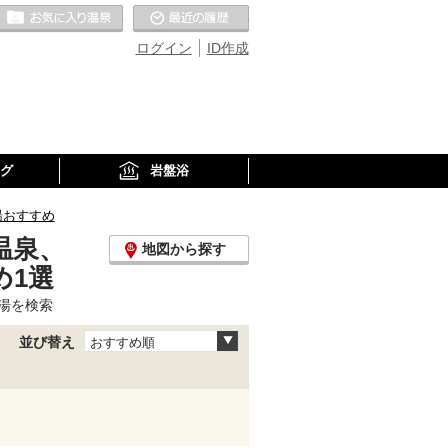
お気に入りの温泉
最近の履歴
ログイン
ID作成
グ
岩盤浴
湯おすすめ
温泉、
地図から探す
め1選
湯を検索
並び替え
おすすめ順