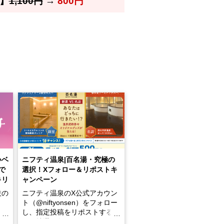
】
1,100円
→
800円
いベ
ニフティ温泉|百名湯・究極の
で
選択！Xフォロー＆リポストキ
キリ
ャンペーン
設の
ニフティ温泉のX公式アカウン
ト（@niftyonsen）をフォロー
し、指定投稿をリポストする
占い
と、抽選で各回26（ふろ）名