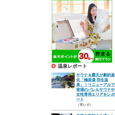
温泉レポート
サウナ＆露天が劇的進
化「極楽湯 羽生温
泉」！リニューアルで
登場のバレルサウナや
女性専用エリアをレポ
ート
（突レポ）