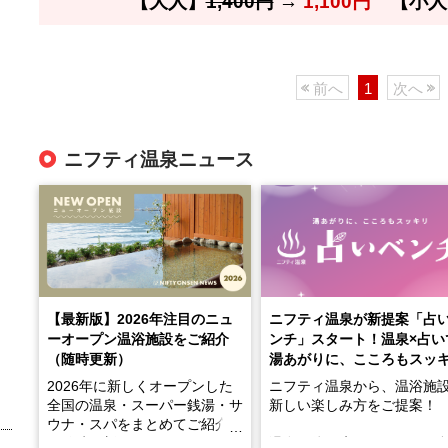
【大人】
1,400円
→
1,100円
【小人
前へ
1
次へ
ニフティ温泉ニュース
【最新版】2026年注目のニュ
ニフティ温泉が新提案「占
ーオープン温浴施設をご紹介
ンチ」スタート！温泉×占い
（随時更新）
湯あがりに、こころもスッ
2026年に新しくオープンした
ニフティ温泉から、温浴施
全国の温泉・スーパー銭湯・サ
新しい楽しみ方をご提案！
ウナ・スパをまとめてご紹介！
※随時更新しています
温泉で体を癒したあとに、