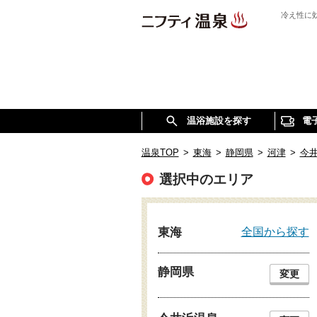
冷え性に
温浴施設を探す
電
温泉TOP
>
東海
>
静岡県
>
河津
>
今
選択中のエリア
全国から探す
東海
静岡県
変更