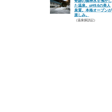
奇跡の御神水を沸かし
た温泉。pH9.6の美人
泉質。本格オープンが
楽しみ。
（温泉探訪記）