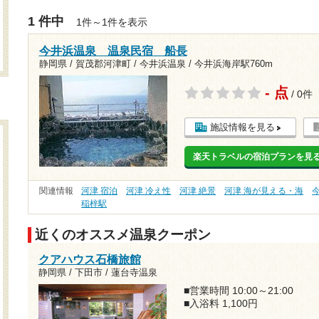
1 件中
1件～1件を表示
今井浜温泉 温泉民宿 船長
静岡県 / 賀茂郡河津町 / 今井浜温泉 /
今井浜海岸駅760m
- 点
/ 0件
施設情報を見る
楽天トラベルの宿泊プランを見
関連情報
河津 宿泊
河津 冷え性
河津 絶景
河津 海が見える・海
稲梓駅
近くのオススメ温泉クーポン
クアハウス石橋旅館
静岡県 / 下田市 / 蓮台寺温泉
■営業時間 10:00～21:00
■入浴料 1,100円