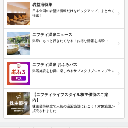
岩盤浴特集
日本全国の岩盤浴情報だけをピックアップ。まとめて
検索！
ニフティ温泉ニュース
温泉にもっと行きたくなる！お得な情報を掲載中
ニフティ温泉 おふろパス
温浴施設をお得に楽しめるサブスクリプションプラン
【ニフティライフスタイル株主優待のご案
内】
株主優待制度で人気の温浴施設に行こう！対象施設が
拡充されました！