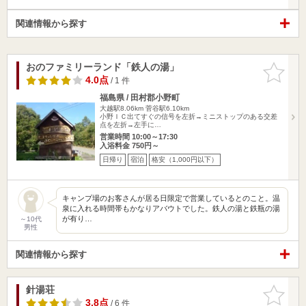
関連情報から探す
おのファミリーランド「鉄人の湯」
お気に入
りに追加
4.0点
/ 1 件
福島県 / 田村郡小野町
大越駅8.06km
菅谷駅6.10km
小野ＩＣ出てすぐの信号を左折→ミニストップのある交差
点を左折→左手に…
営業時間 10:00～17:30
入浴料金 750円～
日帰り
宿泊
格安（1,000円以下）
キャンプ場のお客さんが居る日限定で営業しているとのこと。温
泉に入れる時間帯もかなりアバウトでした。鉄人の湯と鉄瓶の湯
が有り…
～10代
男性
関連情報から探す
針湯荘
お気に入
りに追加
3.8点
/ 6 件