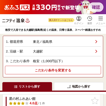
購入済チケットはこちら
ログイン
履歴
メニュー
格安で入浴できる大越駅(福島県)近くの温泉、日帰り温泉、スーパー銭湯おすすめ
1. 都道府県
東北 / 福島県
2. 沿線・駅
大越駅
3. こだわり条件
格安（1,000円以下）
こだわり条件を変更する
リストから探す
地図から探す
星の村ふれあい館
お気に入
りに追加
4.0点
/ 1 件