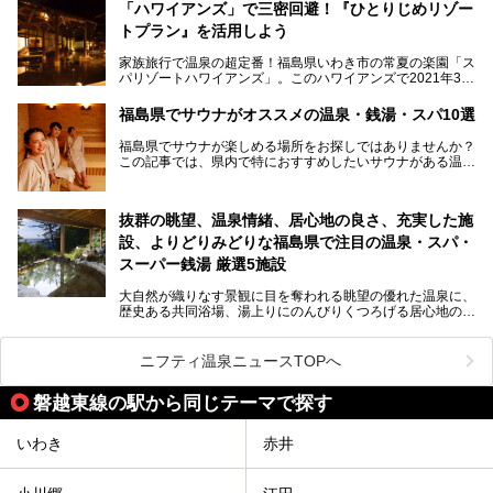
る「中通り」、磐梯山や猪苗代湖、五色沼、尾瀬湿原などが
───
「ハワイアンズ」で三密回避！『ひとりじめリゾー
ある「会津地方」まで、変化に富んだ自然を楽しめるのが魅
提供元：オリックス・ホテルマネジメント株式会社【PR】
トプラン』を活用しよう
力です。
この記事は会津東山温泉 御宿東鳳のPR記事です。
東京から新幹線なら1時間半、車でも3時間程度とアクセス
家族旅行で温泉の超定番！福島県いわき市の常夏の楽園「ス
も良好で、首都圏からの週末旅行先としても人気の福島県。
パリゾートハワイアンズ」。このハワイアンズで2021年3月
そんな福島県でチェックしておきたい、評判のスーパー銭湯
25日より「ひとりじめリゾートプラン第2弾」として「かぞ
をピックアップしました。
く温泉編」をスタートしました。
福島県でサウナがオススメの温泉・銭湯・スパ10選
子供と一緒に安心して温泉に行きたい、そんな方にお役立ち
福島県でサウナが楽しめる場所をお探しではありませんか？
のこのプランをはじめとして、ハワイアンズの「ひとりじめ
この記事では、県内で特におすすめしたいサウナがある温泉
リゾートプラン」の魅力をご紹介します。
や銭湯、スパを厳選してご紹介！
「サウナで思いっきり汗をかいてスッキリしたい！」
抜群の眺望、温泉情緒、居心地の良さ、充実した施
「最近疲れが溜まってる。リフレッシュできる場所ないか
な？」
設、よりどりみどりな福島県で注目の温泉・スパ・
そんな方は、ぜひサウナに足を運んでみてくださいね。
スーパー銭湯 厳選5施設
大自然が織りなす景観に目を奪われる眺望の優れた温泉に、
歴史ある共同浴場、湯上りにのんびりくつろげる居心地のい
い温泉やさまざまなニーズに応えてくれる施設充実度の高い
スーパー銭湯など、多種多様な温浴施設が割拠する福島県。
今回は、そんな福島県にある温浴施設のなかから、筆者が
ニフティ温泉ニュースTOPへ
「一度訪ねてみたい」と気になっている魅力的な施設を5件
ピックアップして紹介します。
磐越東線の駅から同じテーマで探す
※2021/07/21時点の情報です。
いわき
赤井