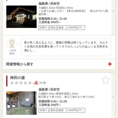
福島県 / 田村市
大越駅4.52km
菅谷駅1.55km
＜お車でお越しの方＞ 【東北自動車道】 郡山JCTから磐
越自動…
営業時間 8:30～21:00
入浴料金 500円～
日帰り
宿泊
格安（1,000円以下）
星が良く見えるように、建物の周囲は暗くなっています。カルス
ト台地の石灰岩層を通ってミネラルたっぷりのあぶくま天然水を
沸かし…
～10代
男性
関連情報から探す
神田の湯
お気に入
りに追加
-点
/ 0 件
福島県 / 田村市
大越駅6.05km
磐城常葉駅2.32km
船引駅まで車で9分。 船引三春ICから車で18分。
営業時間 9:00～21:00
入浴料金 500円～
日帰り
宿泊
格安（1,000円以下）