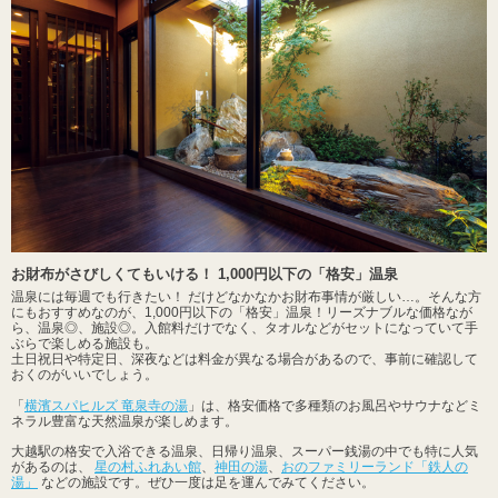
お財布がさびしくてもいける！ 1,000円以下の「格安」温泉
温泉には毎週でも行きたい！ だけどなかなかお財布事情が厳しい…。そんな方
にもおすすめなのが、1,000円以下の「格安」温泉！リーズナブルな価格なが
ら、温泉◎、施設◎。入館料だけでなく、タオルなどがセットになっていて手
ぶらで楽しめる施設も。
土日祝日や特定日、深夜などは料金が異なる場合があるので、事前に確認して
おくのがいいでしょう。
「
横濱スパヒルズ 竜泉寺の湯
」は、格安価格で多種類のお風呂やサウナなどミ
ネラル豊富な天然温泉が楽しめます。
大越駅の格安で入浴できる温泉、日帰り温泉、スーパー銭湯の中でも特に人気
があるのは、
星の村ふれあい館
、
神田の湯
、
おのファミリーランド「鉄人の
湯」
などの施設です。ぜひ一度は足を運んでみてください。