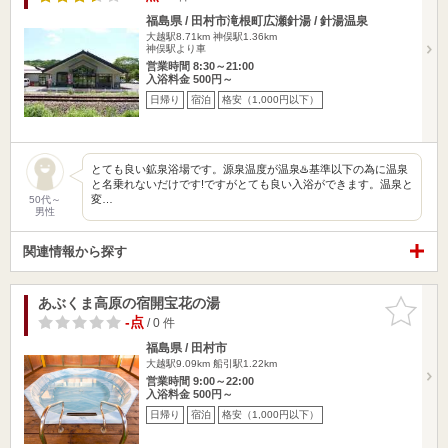
福島県 / 田村市滝根町広瀬針湯 / 針湯温泉
大越駅8.71km
神俣駅1.36km
神俣駅より車
営業時間 8:30～21:00
入浴料金 500円～
日帰り
宿泊
格安（1,000円以下）
とても良い鉱泉浴場です。源泉温度が温泉♨️基準以下の為に温泉
と名乗れないだけです!ですがとても良い入浴ができます。温泉と
変…
50代～
男性
関連情報から探す
あぶくま高原の宿開宝花の湯
お気に入
りに追加
-点
/ 0 件
福島県 / 田村市
大越駅9.09km
船引駅1.22km
営業時間 9:00～22:00
入浴料金 500円～
日帰り
宿泊
格安（1,000円以下）