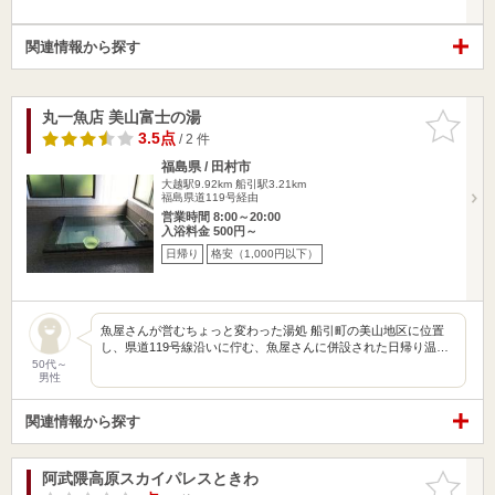
関連情報から探す
丸一魚店 美山富士の湯
お気に入
りに追加
3.5点
/ 2 件
福島県 / 田村市
大越駅9.92km
船引駅3.21km
福島県道119号経由
営業時間 8:00～20:00
入浴料金 500円～
日帰り
格安（1,000円以下）
魚屋さんが営むちょっと変わった湯処 船引町の美山地区に位置
し、県道119号線沿いに佇む、魚屋さんに併設された日帰り温…
50代～
男性
関連情報から探す
阿武隈高原スカイパレスときわ
お気に入