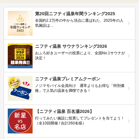
第20回ニフティ温泉年間ランキング2025
全国約2.2万件の中から頂点に選ばれた、2025年の人
気施設は…
ニフティ温泉 サウナランキング2026
おふろ好きユーザーの投票により、全国No.1サウナが
決定！
ニフティ温泉プレミアムクーポン
ノジマモバイル会員向け 通常よりもお得な「特別価
格」で人気の温泉を満喫できる！
【ニフティ温泉 百名湯2026】
行ってみたい施設に投票してプレゼントを当てよう！
（全10回開催 / 合計260名様）