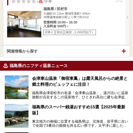
りに追加
-点
/ 0 件
福島県 / 田村市
大越駅10.12km
磐城常葉駅7.85km
JR磐越東線船引駅より車で約15分
営業時間 10:00～16:30
入浴料金 500円～
日帰り
宿泊
格安（1,000円以下）
関連情報から探す
福島県のニフティ温泉ニュース
会津東山温泉「御宿東鳳」は露天風呂からの絶景と
郷土料理のビュッフェに注目！
福島県会津若松市の名湯「会津東山温泉」。湯川沿いに温泉
旅館が点在するこの温泉地で、ひときわ高台に建ち会津盆地
一望の眺望をほしいままにする絶景の宿、それがORIX HOT
ELS & RESORTSの「御宿東鳳」です。
福島県のスーパー銭湯おすすめ15選【2025年最新
版】
大浴場は「宙の湯」「棚雲の湯」の2つ。いずれも素晴らし
い開放感。ビュッフェレストラン「あがらんしょ」での会津
東北地方の南端に位置する福島県は、北海道、岩手県に次い
の郷土料理など夕朝食の美味しさも評判。人気のこのお宿の
で全国で3番目の面積を誇る広い県です。太平洋に面した
過ごし方を徹底紹介いたします。
「浜通り」から、南北に阿武隈川が流れ水田や果樹園が広が