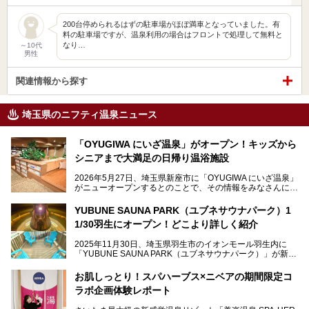
200台停められるはずの駐車場がほぼ満車となっていました。有
料の駐車場ですが、温泉利用の場合はフロントで処理して無料と
なり…
～10代
男性
関連情報から探す
埼玉県のニフティ温泉ニュース
「OYUGIWA にいざ温泉」がオープン！キッズから
シニアまで大満足の日帰り温浴施設
2026年5月27日、埼玉県新座市に「OYUGIWA にいざ温泉」
がニューオープンするとのことで、その情報をみなさんにい
ち早くお伝えしようとひと足お先に取材訪問。
YUBUNE SAUNA PARK（ユブネサウナパーク）1
メインとなる黒湯の天然温泉や本格的なサウナをはじめ、4
1/30羽生にオープン！どこより詳しく紹介
種類のリラックスルームやお食事処、他施設とは一線を画す
キッズコーナーなど、施設の隅々までたっぷりとチェックし
2025年11月30日、埼玉県羽生市のイオンモール羽生内に
てきました！
「YUBUNE SAUNA PARK（ユブネサウナパーク）」が新規
オープン！
お肌しっとり！スパハーブス×ニベアの期間限定コ
今年の4月1日から楽久屋グループの一員となった「湯舞音
ラボ企画体験レポート
（ユブネ）」が新ブランド「YUBUNE SAUNA PARK」を立
ち上げました。