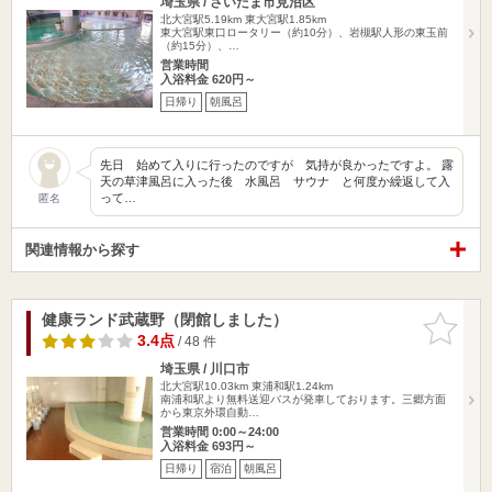
埼玉県 / さいたま市見沼区
北大宮駅5.19km
東大宮駅1.85km
東大宮駅東口ロータリー（約10分）、岩槻駅人形の東玉前
（約15分）、…
営業時間
入浴料金 620円～
日帰り
朝風呂
先日 始めて入りに行ったのですが 気持が良かったですよ。 露
天の草津風呂に入った後 水風呂 サウナ と何度か繰返して入
って…
匿名
関連情報から探す
健康ランド武蔵野（閉館しました）
お気に入
りに追加
3.4点
/ 48 件
埼玉県 / 川口市
北大宮駅10.03km
東浦和駅1.24km
南浦和駅より無料送迎バスが発車しております。三郷方面
から東京外環自動…
営業時間 0:00～24:00
入浴料金 693円～
日帰り
宿泊
朝風呂