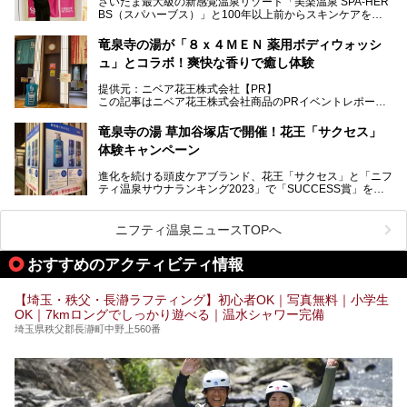
さいたま最大級の新感覚温泉リゾート「美楽温泉 SPA-HER
湯舞音らしいサウナにこだわった遊び心満点の"銭湯×屋外サ
BS（スパハーブス）」と100年以上前からスキンケアを考
ウナ"施設で、男女別のお風呂のほか、水着やサウナ着で楽
案してきた「ニベア」が、期間限定でコラボ企画を開催中。
しめる男女共用屋外サウナや飲食できるととのいスペースな
読者モデルやインスタグラマーとして活躍している、美容＆
ど、ユニークなポイントがいっぱい！
竜泉寺の湯が「８ｘ４ＭＥＮ 薬用ボディウォッシ
スパ大好きの畑瀬愛さんと取材してきました。
オープン前取材に行ってきましたので、早速どこより詳しく
ュ」とコラボ！爽快な香りで癒し体験
紹介しちゃいます！
───
提供元：ニベア花王株式会社【PR】
提供元：ニベア花王株式会社【PR】
この記事はニベア花王株式会社商品のPRイベントレポート
この記事はニベア花王株式会社商品のPRイベントレポート
記事です。
記事です。
竜泉寺の湯 草加谷塚店で開催！花王「サクセス」
ーーー
体験キャンペーン
注目のボディウォッシュアイテム「８ｘ４ＭＥＮ 薬用ボデ
ィウォッシュ」と「ニフティ温泉年間ランキング2021」で
進化を続ける頭皮ケアブランド、花王「サクセス」と「ニフ
全国総合2位にランクインした人気温浴施設「竜泉寺の湯 草
ティ温泉サウナランキング2023」で「SUCCESS賞」を獲
加谷塚店」がコラボイベントを期間限定で開催中ということ
得した人気温浴施設「竜泉寺の湯 草加谷塚店」がコラボイ
で早速訪問！
ベントを開催。
気になるその内容をチェックしてきました！
ニフティ温泉ニュースTOPへ
早速訪問し、気になるその内容を取材してきました！
おすすめのアクティビティ情報
───
提供元：花王株式会社【PR】
この記事は花王株式会社商品のPRイベントレポート記事で
【埼玉・秩父・長瀞ラフティング】初心者OK｜写真無料｜小学生
す。
OK｜7kmロングでしっかり遊べる｜温水シャワー完備
埼玉県秩父郡長瀞町中野上560番