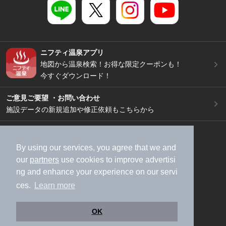
ニフティ温泉アプリ
地図から温泉検索！お得な限定クーポンも！
今すぐダウンロード！
ご意見ご要望 ・お問い合わせ
施設データの新規追加や修正依頼もこちらから
スマートフォン
/
PC
加盟店募集（資料請求）
広告出稿のご案内
By using our services, you agree that we and
our
partners
use cookies to improve advertisi
利用規約
ライフスタイルMEMBERS+規約
ng and enhance your experience on our servi
特定商取引法に基づく表記
ヘルプ
採用情報
ces.
Learn more
運営会社
個人情報保護ポリシー
©NIFTY Lifestyle Co., Ltd.
OK