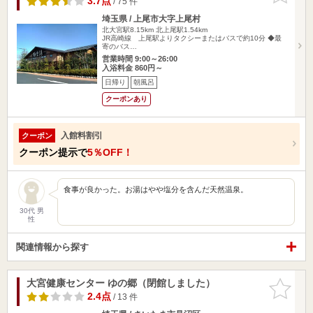
3.7点
/ 75 件
埼玉県 / 上尾市大字上尾村
北大宮駅8.15km
北上尾駅1.54km
JR高崎線 上尾駅よりタクシーまたはバスで約10分 ◆最
寄のバス…
営業時間 9:00～26:00
入浴料金 860円～
日帰り
朝風呂
クーポンあり
入館料割引
クーポン
クーポン提示で
5％OFF！
食事が良かった。お湯はやや塩分を含んだ天然温泉。
30代 男
性
関連情報から探す
大宮健康センター ゆの郷（閉館しました）
お気に入
りに追加
2.4点
/ 13 件