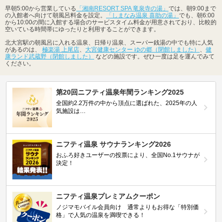
早朝5:00から営業している
「湘南RESORT SPA 竜泉寺の湯」
では、朝9:00まで
の入館者へ向けて朝風呂料金を設定。
「しまなみ温泉 喜助の湯」
でも、朝6:00
から10:00の間に入館する場合のサービスタイム料金が用意されており、比較的
空いている時間帯にゆったりと利用することができます。
北大宮駅の朝風呂に入れる温泉、日帰り温泉、スーパー銭湯の中でも特に人気
があるのは、
極楽湯 上尾店
、
大宮健康センター ゆの郷（閉館しました）
、
健
康ランド武蔵野（閉館しました）
などの施設です。ぜひ一度は足を運んでみて
ください。
第20回ニフティ温泉年間ランキング2025
全国約2.2万件の中から頂点に選ばれた、2025年の人
気施設は…
ニフティ温泉 サウナランキング2026
おふろ好きユーザーの投票により、全国No.1サウナが
決定！
ニフティ温泉プレミアムクーポン
ノジマモバイル会員向け 通常よりもお得な「特別価
格」で人気の温泉を満喫できる！