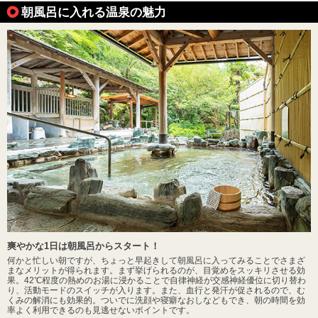
朝風呂に入れる温泉の魅力
爽やかな1日は朝風呂からスタート！
何かと忙しい朝ですが、ちょっと早起きして朝風呂に入ってみることでさまざ
まなメリットが得られます。まず挙げられるのが、目覚めをスッキリさせる効
果。42℃程度の熱めのお湯に浸かることで自律神経が交感神経優位に切り替わ
り、活動モードのスイッチが入ります。また、血行と発汗が促されるので、む
くみの解消にも効果的。ついでに洗顔や寝癖なおしなどもでき、朝の時間を効
率よく利用できるのも見逃せないポイントです。