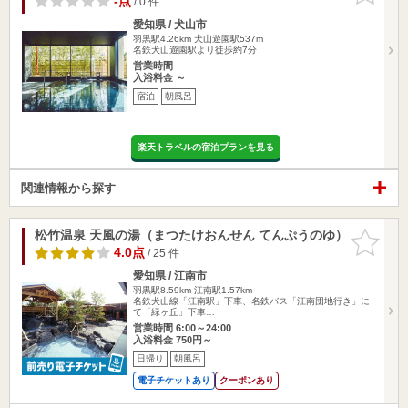
-点
/ 0 件
愛知県 / 犬山市
羽黒駅4.26km
犬山遊園駅537m
名鉄犬山遊園駅より徒歩約7分
営業時間
入浴料金 ～
宿泊
朝風呂
楽天トラベルの宿泊プランを見る
関連情報から探す
松竹温泉 天風の湯（まつたけおんせん てんぷうのゆ）
お気に入
りに追加
4.0点
/ 25 件
愛知県 / 江南市
羽黒駅8.59km
江南駅1.57km
名鉄犬山線「江南駅」下車、名鉄バス「江南団地行き」に
て「緑ヶ丘」下車…
営業時間 6:00～24:00
入浴料金 750円～
日帰り
朝風呂
電子チケットあり
クーポンあり