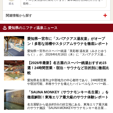
長時…
匿名
関連情報から探す
愛知県のニフティ温泉ニュース
愛知県一宮市に「スパアクアス湯友楽」がオープ
ン！多彩な浴槽やスタジアムサウナを徹底レポート
愛知県一宮市のスーパー銭湯「美彩都 湯友楽（みさとゆう
らく）」が、2026年6月18日（木）に「スパアクアス湯友
楽」としてリニューアルオープン！
【2026年最新】名古屋のスーパー銭湯おすすめ15
この地で30年にわたり愛され続けてきた施設だからこそ、
選！24時間営業・宿泊・サウナなど目的別に徹底比
地元住民をはじめオープンを待ちわびている人も多いのでは
ないでしょうか。
較
老朽化した設備の補修を機に、2年前からじっくり構想を練
ってきたというだけあって、館内の充実度は想像以上。
愛知県名古屋市は中部地方の中心都市であり、24時間営業
以前の4倍に拡張したという露天エリアや10の浴槽、40人収
や宿泊可能、本格サウナを備えたハイレベルなスーパー銭湯
容の巨大なスタジアムサウナに、岩盤浴やリラクゼーション
が密集する激戦区です。
までまるごと楽しめる施設に生まれ変わりました。
「SAUNA MONKEY（サウナモンキー名古屋）」を
そのため、「日々の仕事の疲れを心身ともにリセットした
今回は、全面リニューアルして新しくなった「スパアクアス
徹底解剖！東海エリア最大級のサウナ体験レポート
い」「休日に時間を忘れて1日中ダラダラ過ごしたい」「コ
湯友楽」に一足早くお邪魔して取材してきました！
スパ良く非日常の極上体験を味わいたい」人向けの施設が多
名古屋駅から徒歩約5分の好立地にある、東海エリア最大級
くある点が魅力です！
のサウナ施設「SAUNA MONKEY/サウナモンキー名古屋」
をご存じですか？
今回は、名古屋市でおすすめのスーパー銭湯を紹介します。