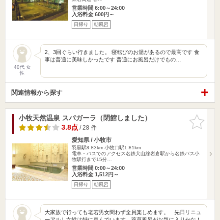
営業時間 6:00～24:00
入浴料金 600円～
日帰り
朝風呂
2、3回ぐらい行きました。 寝転びのお湯があるので最高です 食
事は普通に美味しかったです 普通にお風呂だけでもの…
40代 女
性
関連情報から探す
小牧天然温泉 スパガーラ（閉館しました）
お気に入
りに追加
3.8点
/ 28 件
愛知県 / 小牧市
羽黒駅8.83km
小牧口駅1.81km
電車・バスでのアクセス名鉄犬山線岩倉駅から名鉄バス小
牧駅行きで15分…
営業時間 0:00～24:00
入浴料金 1,512円～
日帰り
朝風呂
大家族で行っても老若男女問わず全員楽しめます。 先日リニュ
ーアルし女性は特に喜んでいます。薬草風呂がお気に入りかな！