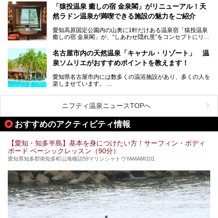
「名古屋駅周辺ってサウナが少ないよね」という声をよく耳
お好みの温泉施設を見つけて楽しんでくださいね。
「猿投温泉 癒しの宿 金泉閣」がリニューアル！天
にするだけあり、アクセスの良さにも胸が高鳴ります。
然ラドン温泉が満喫できる施設の魅力をご紹介
今回は普段は男性専用となっているパブリックサウナが、女
性専用で公開される『レディースデー』が開催されたので、
愛知高原国定公園内の山奥に1軒だけある温泉宿「猿投温泉
さっそく取材してきました！
癒しの宿 金泉閣」が、“しあわせ隠れ里”をコンセプトにリニ
ューアルオープンします。
名古屋市内の天然温泉「キャナル・リゾート」 温
天然ラドン温泉が堪能できるお風呂や、新設・改装された客
泉ソムリエがおすすめポイントを教えます！
室、地元の食材と温泉水で作られたお料理……。
新しくなった「猿投温泉 癒しの宿 金泉閣」の魅力を丸ごと
愛知県名古屋市内には数多くの温浴施設があり、多くの人を
ご紹介します。
楽しませています。
その中でも今回は「キャナル・リゾート」について、温泉ソ
ムリエの目線で紹介していきます！
ニフティ温泉ニュースTOPへ
名古屋市内にはスーパー銭湯や日帰り温泉が多く、「どこに
行こうかな？」と悩んでしまう方も多いと思います。
おすすめのアクティビティ情報
ぜひこの記事を参考にして「キャナル・リゾート」に出かけ
てみるのはいかがでしょうか？
【愛知・知多半島】基本を身につけたい方！サーフィン・ボディ
ボード ベーシックレッスン（90分）
愛知県知多郡南知多町山海橋詰59マリンシャトウYAMAMI101