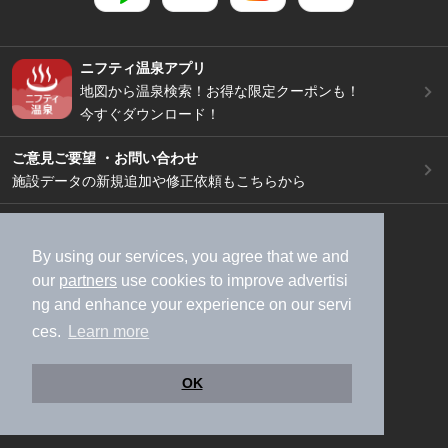
ニフティ温泉アプリ
地図から温泉検索！お得な限定クーポンも！
今すぐダウンロード！
ご意見ご要望 ・お問い合わせ
施設データの新規追加や修正依頼もこちらから
スマートフォン
/
PC
加盟店募集（資料請求）
広告出稿のご案内
By using our services, you agree that we and
our
partners
use cookies to improve advertisi
利用規約
ライフスタイルMEMBERS+規約
ng and enhance your experience on our servi
特定商取引法に基づく表記
ヘルプ
採用情報
ces.
Learn more
運営会社
個人情報保護ポリシー
©NIFTY Lifestyle Co., Ltd.
OK