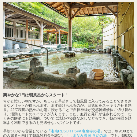
爽やかな1日は朝風呂からスタート！
何かと忙しい朝ですが、ちょっと早起きして朝風呂に入ってみることでさまざ
まなメリットが得られます。まず挙げられるのが、目覚めをスッキリさせる効
果。42℃程度の熱めのお湯に浸かることで自律神経が交感神経優位に切り替わ
り、活動モードのスイッチが入ります。また、血行と発汗が促されるので、む
くみの解消にも効果的。ついでに洗顔や寝癖なおしなどもでき、朝の時間を効
率よく利用できるのも見逃せないポイントです。
早朝5:00から営業している
「湘南RESORT SPA 竜泉寺の湯」
では、朝9:00まで
の入館者へ向けて朝風呂料金を設定。
「しまなみ温泉 喜助の湯」
でも、朝6:00