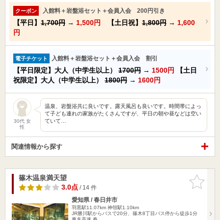
入館料＋岩盤浴セット＋会員入会 200円引き
クーポン
【平日】
1,700円
→
1,500円
【土日祝】
1,800円
→
1,600
円
入館料＋岩盤浴セット＋会員入会 割引
電子チケット
【平日限定】大人（中学生以上）
1700円
→
1500円
【土日
祝限定】大人（中学生以上）
1800円
→
1600円
温泉、岩盤浴共に良いです。露天風呂も良いです。時間帯によっ
て子ども連れの家族がたくさんですが、平日の朝や昼などは空い
ていて…
30代 女
性
関連情報から探す
篠木温泉満天望
お気に入
りに追加
3.0点
/ 14 件
愛知県 / 春日井市
羽黒駅11.07km
神領駅1.10km
JR勝川駅からバスで20分、篠木8丁目バス停から徒歩1分
東名高速 春…