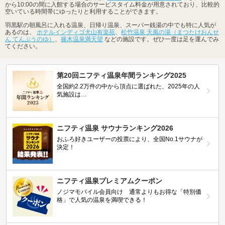
から10:00の間に入館する場合のサービスタイム料金が用意されており、比較的
空いている時間帯にゆったりと利用することができます。
羽黒駅の朝風呂に入れる温泉、日帰り温泉、スーパー銭湯の中でも特に人気が
あるのは、
ホテルインディゴ犬山有楽苑
、
松竹温泉 天風の湯（まつたけおんせ
ん てんぷうのゆ）
、
篠木温泉満天望
などの施設です。ぜひ一度は足を運んでみ
てください。
第20回ニフティ温泉年間ランキング2025
全国約2.2万件の中から頂点に選ばれた、2025年の人
気施設は…
ニフティ温泉 サウナランキング2026
おふろ好きユーザーの投票により、全国No.1サウナが
決定！
ニフティ温泉プレミアムクーポン
ノジマモバイル会員向け 通常よりもお得な「特別価
格」で人気の温泉を満喫できる！