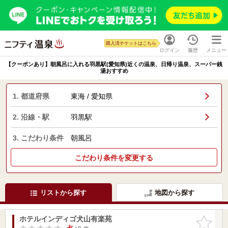
購入済チケットはこちら
ログイン
履歴
メニュー
【クーポンあり】朝風呂に入れる羽黒駅(愛知県)近くの温泉、日帰り温泉、スーパー銭
湯おすすめ
1. 都道府県
東海 / 愛知県
2. 沿線・駅
羽黒駅
3. こだわり条件
朝風呂
こだわり条件を変更する
リストから探す
地図から探す
ホテルインディゴ犬山有楽苑
お気に入
りに追加