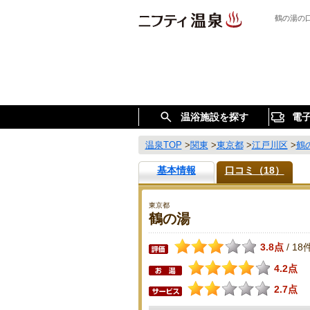
鶴の湯の
温浴施設を探す
電
温泉TOP
>
関東
>
東京都
>
江戸川区
>
鶴
基本情報
口コミ（18）
東京都
鶴の湯
3.8点
18
/
4.2点
2.7点