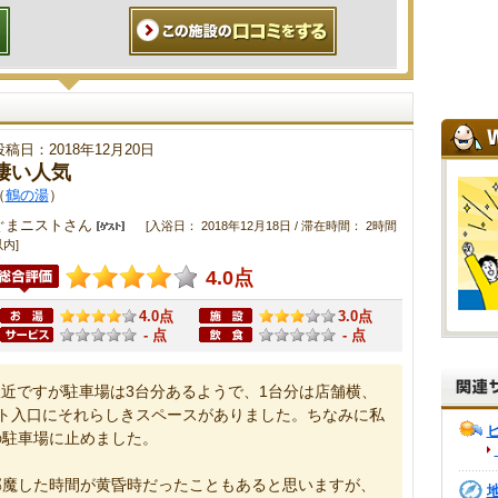
投稿日：2018年12月20日
凄い人気
（
鶴の湯
）
ぐまニストさん
[入浴日： 2018年12月18日 / 滞在時間： 2時間
内]
4.0点
4.0点
3.0点
- 点
- 点
近ですが駐車場は3台分あるようで、1台分は店舗横、
ト入口にそれらしきスペースがありました。ちなみに私
の駐車場に止めました。
邪魔した時間が黄昏時だったこともあると思いますが、