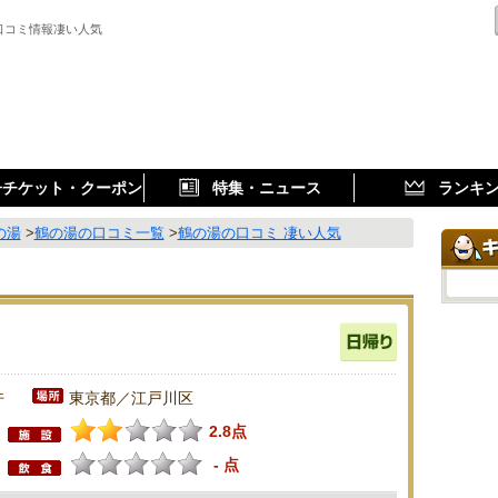
口コミ情報凄い人気
子チケット・クーポン
特集・ニュース
ランキ
の湯
>
鶴の湯の口コミ一覧
>
鶴の湯の口コミ 凄い人気
件
東京都／江戸川区
2.8点
- 点