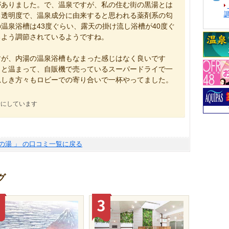
がありました。で、温泉ですが、私の住む街の黒湯とは
る透明度で、温泉成分に由来すると思われる薬剤系の匂
温泉浴槽は43度ぐらい、露天の掛け流し浴槽が40度ぐ
るよう調節されているようですね。
すが、内湯の温泉浴槽もなまった感じはなく良いです
っと温まって、自販機で売っているスーパードライで一
思しき方々もロビーでの寄り合いで一杯やってました。
考にしています
鶴の湯 」 の口コミ一覧に戻る
グ