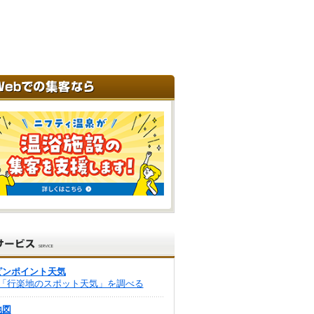
ピンポイント天気
「行楽地のスポット天気」を調べる
地図