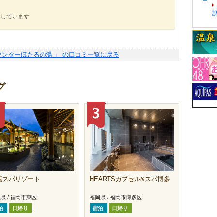
にしています
センターほたるの湯 」 の口コミ一覧に戻る
グ
葉スパリゾート
HEARTSカプセル&スパ博多
県 / 福岡市東区
福岡県 / 福岡市博多区
泊
日帰り
宿泊
日帰り