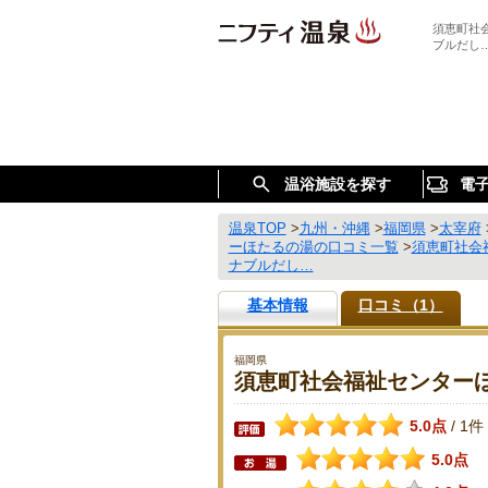
須恵町社
ブルだし
温浴施設を探す
電
温泉TOP
>
九州・沖縄
>
福岡県
>
太宰府
ーほたるの湯の口コミ一覧
>
須恵町社会
ナブルだし…
基本情報
口コミ（1）
福岡県
須恵町社会福祉センター
5.0点
1件
/
5.0点