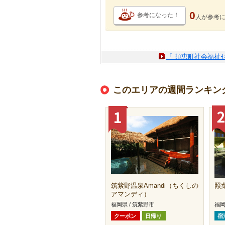
0
参考になった！
人が
参考
「 須恵町社会福祉
このエリアの週間ランキン
筑紫野温泉Amandi（ちくしの
照
アマンディ）
福岡県 / 筑紫野市
福岡
クーポン
日帰り
宿