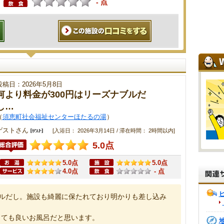
- 点
投稿日：2026年5月8日
何より料金が300円はリーズナブルだ
し…
（
須恵町社会福祉センターほたるの湯
）
ゲストさん
[入浴日： 2026年3月14日 / 滞在時間： 2時間以内]
5.0点
5.0点
5.0点
4.0点
- 点
ブルだし。施設も綺麗に保たれており明かりも差し込み
とても良いお風呂だと思います。